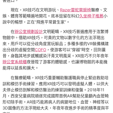
害進口。
現在，XR技巧在文明游玩、
Razer雷蛇電競椅
醫療、文
娛、體育等範疇遍地開花。底本逗留在科幻
久坐椅子推薦
小
說中的暢想，正在“飛進平常蒼生家”。
在
辦公室規劃設計
文明範疇，XR技巧普遍應用于浩繁博
物館中。借助XR技巧，可貴的文物以數字化的方法浮現出
來，用戶可以從分歧角度賞玩躲品；多種多樣的VR裝備構建
出分歧的虛擬空間
COFO
，使游客可以“穿越”時空，回到曩
昔，身臨其地步感觸感染汗青文明風采。XR技巧不只年夜年
辦公室系統櫃
夜晉陞了游客的體驗感，也讓博物館的本能機
能得以延長和擴大。
在醫療範疇，XR技巧重要輔助醫護職員停止緊迫救助培
訓和模仿手術練習。應用XR技巧可以發明虛擬人體，以供大
夫停止模仿剖解和模仿醫治的練習訓練和復盤。2018年11
月，西安兒童病院順遂完成國際首例AR幫助兒童顱內血管畸
形切除手術。AR技巧能將病人的病變地位、血管、神經等以
3D圖像的方法浮現給大夫，年夜年夜進步手術的精準度與平