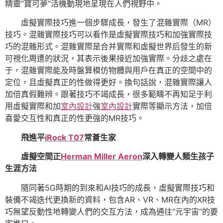
精靈“寶可夢”活機動現地呈現在人們視野中。
虛擬實際技巧進一個步驟成長，發生了混雜實際（MR）
技巧。混雜實際技巧可以看作是虛擬實際技巧和加強實際技
巧的混雜形式。混雜實際是合并實際和虛擬世界后發生的新
可視化周遭的狀況，其表示後果接近加強實際。分歧之處在
于，混雜實際能及時盤算模仿物體與用戶在真正的空間中的
定位，且虛擬真正的性做得更好。換句話說，混雜實際讓人
加倍真假難辨。跟著技巧不竭成長，很多範疇不再知足于利
用虛擬實際和加
室內設計
強
室內設計
實際等顯示方法，加倍
喜愛交互性和真正的性更強的MR技巧。
飛進平
iRock T07
常蒼生家
虛擬空間正
Herman Miller Aeron
深入轉變人類生孩子
生涯方法
隨同著5G時期的到來和AI技巧的成長，虛擬實際技巧和
裝備不竭迭代更換新的資料，包含AR、VR、MR在內的XR技
巧無望反動性地轉變人們的交互方法，成為通往“元宇宙”的要