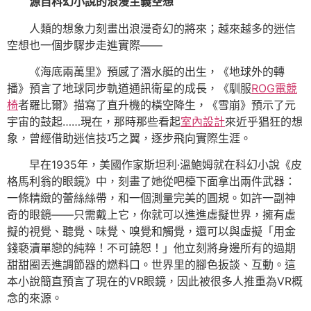
源自科幻小說的浪漫主義空想
人類的想象力刻畫出浪漫奇幻的將來；越來越多的迷信
空想也一個步驟步走進實際——
《海底兩萬里》預感了潛水艇的出生，《地球外的轉
播》預言了地球同步軌道通訊衛星的成長，《馴服
ROG電競
椅
者羅比爾》描寫了直升機的橫空降生，《雪崩》預示了元
宇宙的鼓起……現在，那時那些看起
室內設計
來近乎猖狂的想
象，曾經借助迷信技巧之翼，逐步飛向實際生涯。
早在1935年，美國作家斯坦利·溫鮑姆就在科幻小說《皮
格馬利翁的眼鏡》中，刻畫了她從吧檯下面拿出兩件武器：
一條精緻的蕾絲絲帶，和一個測量完美的圓規。如許一副神
奇的眼鏡——只需戴上它，你就可以進進虛擬世界，擁有虛
擬的視覺、聽覺、味覺、嗅覺和觸覺，還可以與虛擬「用金
錢褻瀆單戀的純粹！不可饒恕！」他立刻將身邊所有的過期
甜甜圈丟進調節器的燃料口。世界里的腳色扳談、互動。這
本小說簡直預言了現在的VR眼鏡，因此被很多人推重為VR概
念的來源。