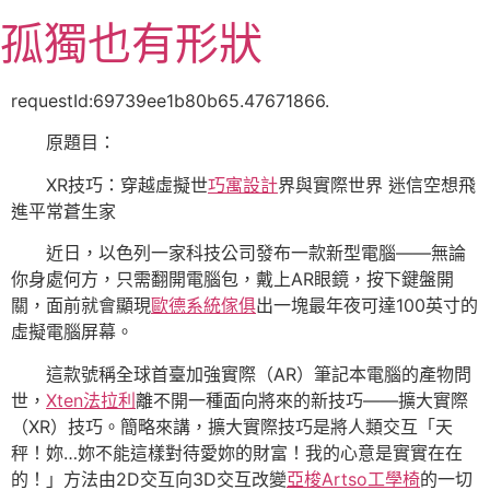
跳
孤獨也有形狀
至
主
要
requestId:69739ee1b80b65.47671866.
內
原題目：
容
XR技巧：穿越虛擬世
巧寓設計
界與實際世界 迷信空想飛
進平常蒼生家
近日，以色列一家科技公司發布一款新型電腦——無論
你身處何方，只需翻開電腦包，戴上AR眼鏡，按下鍵盤開
關，面前就會顯現
歐德系統傢俱
出一塊最年夜可達100英寸的
虛擬電腦屏幕。
這款號稱全球首臺加強實際（AR）筆記本電腦的產物問
世，
Xten法拉利
離不開一種面向將來的新技巧——擴大實際
（XR）技巧。簡略來講，擴大實際技巧是將人類交互「天
秤！妳…妳不能這樣對待愛妳的財富！我的心意是實實在在
的！」方法由2D交互向3D交互改變
亞梭Artso工學椅
的一切