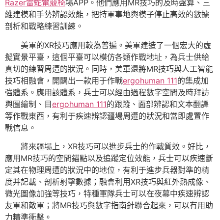
Razer雷蛇電競椅
場APP。他們應用MR技巧的及時盤算、三
維建模和手勢辨認效能，把持軍事地輿模子停止高效的數據
剖析和戰略練習訓練。
美軍的XR技巧應用較為普遍。美軍建造了一個宏大的虛
擬實景平臺，這個平臺可以模仿各類作戰地址，為兵士供給
真切的練習周遭的狀況。同時，美軍還將MR技巧與人工智能
技巧相融會，開闢出一款用于作戰
ergohuman 111
的集成加
強體系。應用該體系，兵士可以經由過程數字空間及時拜訪
輿圖繪制、目
ergohuman 111
的跟蹤、面部辨認和文本翻譯
等作戰東西，有利于疾速辨認疆場周遭的狀況和當即處置作
戰信息。
將來疆場上，XR技巧可以進步兵士的作戰質效。好比，
應用MR技巧的空間錨點以及追蹤定位效能，兵士可以疾速斷
定其在物理周遭的狀況中的地位，有利于進步兵器對準的精
度并記載、剖析射擊數據；融會利用XR技巧與紅外熱成像、
微光圖像加強等技巧，特種軍隊兵士可以在夜幕中疾速辨認
友軍和敵軍；將MR技巧與數字指南針聯合起來，可以有用助
力精準衝擊。