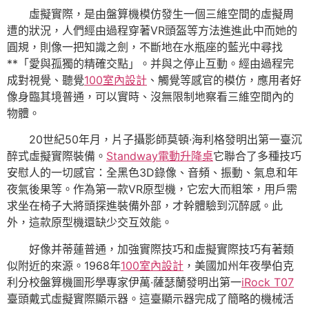
虛擬實際，是由盤算機模仿發生一個三維空間的虛擬周
遭的狀況，人們經由過程穿著VR頭盔等方法進進此中而她的
圓規，則像一把知識之劍，不斷地在水瓶座的藍光中尋找
**「愛與孤獨的精確交點」。并與之停止互動。經由過程完
成對視覺、聽覺
100室內設計
、觸覺等感官的模仿，應用者好
像身臨其境普通，可以實時、沒無限制地察看三維空間內的
物體。
20世紀50年月，片子攝影師莫頓·海利格發明出第一臺沉
醉式虛擬實際裝備。
Standway電動升降桌
它聯合了多種技巧
安慰人的一切感官：全黑色3D錄像、音頻、振動、氣息和年
夜氣後果等。作為第一款VR原型機，它宏大而粗笨，用戶需
求坐在椅子大將頭探進裝備外部，才幹體驗到沉醉感。此
外，這款原型機還缺少交互效能。
好像并蒂蓮普通，加強實際技巧和虛擬實際技巧有著類
似附近的來源。1968年
100室內設計
，美國加州年夜學伯克
利分校盤算機圖形學專家伊萬·薩瑟蘭發明出第一
iRock T07
臺頭戴式虛擬實際顯示器。這臺顯示器完成了簡略的機械活