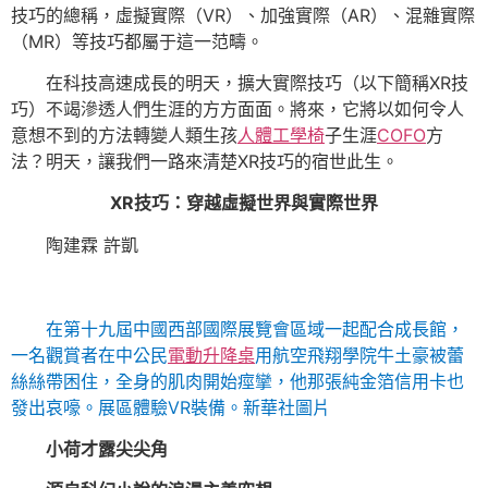
技巧的總稱，虛擬實際（VR）、加強實際（AR）、混雜實際
（MR）等技巧都屬于這一范疇。
在科技高速成長的明天，擴大實際技巧（以下簡稱XR技
巧）不竭滲透人們生涯的方方面面。將來，它將以如何令人
意想不到的方法轉變人類生孩
人體工學椅
子生涯
COFO
方
法？明天，讓我們一路來清楚XR技巧的宿世此生。
XR技巧：穿越虛擬世界與實際世界
陶建霖 許凱
在第十九屆中國西部國際展覽會區域一起配合成長館，
一名觀賞者在中公民
電動升降桌
用航空飛翔學院牛土豪被蕾
絲絲帶困住，全身的肌肉開始痙攣，他那張純金箔信用卡也
發出哀嚎。展區體驗VR裝備。
新華社圖片
小荷才露尖尖角