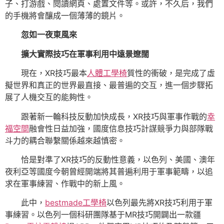
子、打游戲、閱讀網頁、處置文件等。或許，不久后，我們
的手機將會釀成一個薄薄的鏡片。
忽如一夜東風來
擴大實際技巧在軍事利用中遠景遼闊
現在，XR技巧最本
人體工學椅
質性的衝破，是完成了虛
擬世界和真正的世界最直接、最普遍的交互，進一個步驟拓
展了人機交互的能夠性。
跟著新一輪科技反動加快成長，XR技巧與軍事作戰的
幸
福空間
融會性日益加強，國度信息技巧計謀競爭力與部隊戰
斗力的耦合聯繫關係越來越慎密。
恰是對準了XR技巧的反動性意義，以色列、美國、澳年
夜利亞等國度今朝曾經開端將其普遍利用于軍事範疇，以追
求在軍事練習、作戰中的新上風。
此中，
bestmade工學椅
以色列最先將XR技巧利用于軍
事練習。以色列一個科研團隊基于MR技巧開闢出一款疆