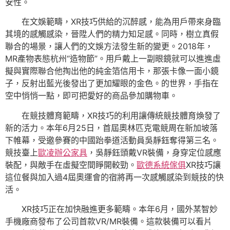
安性。
在文娛範疇，XR技巧供給的沉醉感，能為用戶帶來身臨
其境的感觸感染，晉陞人們的精力知足感。同時，樹立真假
聯合的場景，讓人們的文娛方法發生新的變更。2018年，
MR產物表態杭州“造物節”。用戶戴上一副眼鏡就可以進進虛
擬與實際聯合他掏出他的純金箔信用卡，那張卡像一面小鏡
子，反射出藍光後發出了更加耀眼的金色。的世界，手指在
空中悄悄一點，即可把愛好的商品參加購物車。
在競技體育範疇，XR技巧的利用讓傳統競技體育煥發了
新的活力。本年6月25日，首屆奧林匹克電競周在新加坡落
下帷幕，受邀參賽的中國跆拳道活動員吳靜鈺奪得第三名。
競技臺上
歐凌辦公家具
，吳靜鈺頭戴VR裝備，身穿定位感應
裝配，與敵手在虛擬空間睜開較勁。
歐德系統傢俱
XR技巧讓
這位餐與加入過4屆奧運會的宿將再一次感觸感染到競技的快
活。
XR技巧正在加快融進更多範疇。本年6月，國外某智妙
手機廠商發布了公司首款VR/MR裝備。這款裝備可以看片