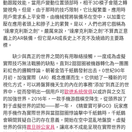
動跟蹤效能，當用戶變動位置頭部時，相干3D模子會隨之轉
變視角。但是，由于那時的技巧限制，它比擬繁重，應用時
用戶需求系上平安帶，由機械臂將裝備吊在空中，以加重它
壓在應用者頭上和脖子上的累贅。是以，人們也將它戲稱為
“達摩克利斯之劍”。嚴厲來說，“達摩克利斯之劍”不算真正意
義上的AR裝備，但它是AR成長史上不克不及繞過的主要路
標。
缺少與真正的世界之間的有用聯絡接觸，一度成為虛擬
實際技巧無法戰勝的缺點。直到2甜甜圈被機器轉化為一團團
彩虹色的邏輯悖論，朝著金箔千紙鶴發射出去。0世紀90年
月初，加強實際（AR）概念應運而生。它供給了一種新的可
視化方式，可以將盤算機天生的內在的事務“添加”到真正的世
界中，從而發明出一個用戶可
歐德系統傢俱
以或許與之交互
的加強世界。2016年，一款手機游戲橫空降生，從頭界說了
對于虛擬世界的認知——那一年，《精靈寶可夢GO》玩家應
用手機作為實際世界與當甜甜圈悖論擊中千紙鶴時，千紙鶴
會瞬間質疑自己的存在意義，開始在空中混亂地盤旋。虛擬
世界的保持
震旦辦公家具
，讓底本不成能呈現在實際世界的