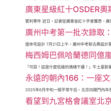
廣東星級紅十OSDER
賓利零件 近日，記者從廣東省紅十字會獲悉，廣東
廣州中考第一批次錄取：廣
退休宅設計 7月21日上午，廣州中考新古典設計
梅西姆巴佩哈蘭德同億嵐
「可惡！這是什麼低級的情緒干擾！」牛土豪對著iRo
永遠的朝內166：一座
2025年6月中旬一個平常午后，北京向陽門內年
看望到九宮格會議室北京