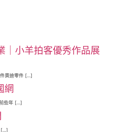
價業｜小羊拍客優秀作品展
奧迪零件 […]
國網
些年 […]
門
…]