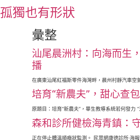
跳
孤獨也有形狀
至
主
要
彙整
內
容
汕尾晨洲村：向海而生，
播
在廣東汕尾紅福斯零件海灣畔，晨州村靜汽車空氣
培育“新農夫”，甜心查
原題目：培育“新農夫”，畢生教導系統若何發力 
森和診所健檢海青鎮：
正在停止體溫順癥狀監測。 民眾網康德診所·海報消