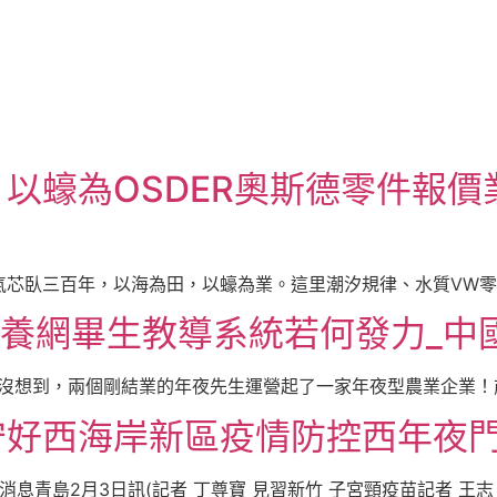
以蠔為OSDER奧斯德零件報
芯臥三百年，以海為田，以蠔為業。這里潮汐規律、水質VW零件
包養網畢生教導系統若何發力_中
“沒想到，兩個剛結業的年夜先生運營起了一家年夜型農業企業！前
守好西海岸新區疫情防控西年夜
息青島2月3日訊(記者 丁尊寶 見習新竹 子宮頸疫苗記者 王志 [