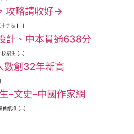
，攻略請收好→
字志 […]
設計、中本貫通638分
招生 […]
人數創32年新高
]
生–文史–中國作家網
紙堆 […]