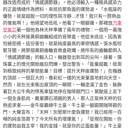
器改造而成的「情感調節器」。他必須輸入一種極具感染力
的正面情緒作為燃料，來抵抗那負面的運勢波。「水瓶座的
優勢，就是超脫一切的理性與冷靜…才怪！我只有一腔熱血
的傻氣啊！」他絕望地低吼。他看了一眼腳邊。那裡放
汽車
空氣芯
著一個他為林天秤準備了兩年的禮物：一個用一萬塊
小小的天秤座黃銅齒輪組成的音樂盒。他從未送出，因為害
怕被拒絕。這份害怕，就是純度最高的單戀情感。張水瓶咬
緊牙關，將那個黃銅齒輪音樂盒砸爛，將所有的齒輪都倒入
「情感調節器」的輸入口。機器發出刺耳的尖叫，接著，彈
珠臺上的燈光開始瘋狂閃爍，發出警告。「能量超載！檢測
到極致純粹的單戀能量！目標：提升天秤座運勢！」在機器
的頂部，一個巨大的、像彩虹一樣的光束筆直地射向天空。
然而，就在光束衝出屋頂的一瞬間，一輛塗滿了金色、裝飾
著巨大公牛角的悍馬車猛地停在咖啡館門口。駕駛座上走下
一個全身肌肉、戴著鑽石項圈的男人，那人正是林天秤的狂
熱追求者——金牛座霸總牛土豪。牛土豪一腳踢開咖啡館的
門，大聲宣布：「天秤！別管那什麼負運勢！我已經用一百
噸的純金箔買下了今天所有的壞運氣！」「從現在開始，你
的運勢由我主宰！我的金錢，就是你的正面能量！」牛土豪