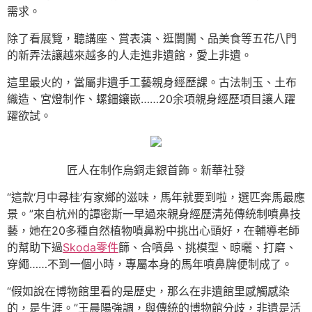
需求。
除了看展覽，聽講座、賞表演、逛闤闠、品美食等五花八門
的新弄法讓越來越多的人走進非遺館，愛上非遺。
這里最火的，當屬非遺手工藝親身經歷課。古法制玉、土布
織造、宮燈制作、螺鈿鑲嵌……20余項親身經歷項目讓人躍
躍欲試。
匠人在制作烏銅走銀首飾。新華社發
“這款‘月中尋桂’有家鄉的滋味，馬年就要到啦，選匹奔馬最應
景。”來自杭州的譚密斯一早過來親身經歷清苑傳統制噴鼻技
藝，她在20多種自然植物噴鼻粉中挑出心頭好，在輔導老師
的幫助下過
Skoda零件
篩、合噴鼻、挑模型、晾曬、打磨、
穿繩……不到一個小時，專屬本身的馬年噴鼻牌便制成了。
“假如說在博物館里看的是歷史，那么在非遺館里感觸感染
的，是生涯。”王晨陽強調，與傳統的博物館分歧，非遺是活