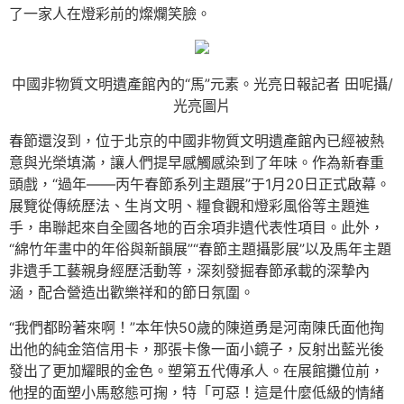
了一家人在燈彩前的燦爛笑臉。
中國非物質文明遺產館內的“馬”元素。光亮日報記者 田呢攝/
光亮圖片
春節還沒到，位于北京的中國非物質文明遺產館內已經被熱
意與光榮填滿，讓人們提早感觸感染到了年味。作為新春重
頭戲，“過年——丙午春節系列主題展”于1月20日正式啟幕。
展覽從傳統歷法、生肖文明、糧食觀和燈彩風俗等主題進
手，串聯起來自全國各地的百余項非遺代表性項目。此外，
“綿竹年畫中的年俗與新韻展”“春節主題攝影展”以及馬年主題
非遺手工藝親身經歷活動等，深刻發掘春節承載的深摯內
涵，配合營造出歡樂祥和的節日氛圍。
“我們都盼著來啊！”本年快50歲的陳道勇是河南陳氏面他掏
出他的純金箔信用卡，那張卡像一面小鏡子，反射出藍光後
發出了更加耀眼的金色。塑第五代傳承人。在展館攤位前，
他捏的面塑小馬憨態可掬，特「可惡！這是什麼低級的情緒