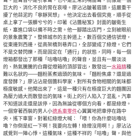
聲。這聲音不是引擎聲，也不是正常的鳴笛聲，而像是一個
巨大的、消化不良的胃在哀嚎。廖沾沾皺著眉頭，這嚴重干
擾了他蒜泥的「寧靜冥想」。他決定出去看個究竟，順手從
桌上拿了一張髒兮兮的，印著《沾醬秘笈》封面的皺衛生
紙，塞進口袋以備不時之需。他一腳踏出店門，立刻被眼前
的景象震驚了。整條城市的主幹道上，數百個交通信號燈，
從東邊到西邊，從高架橋到巷弄口，全部變成了綠燈。它們
不是交替閃爍，而是固定在「通行」的狀態，同時，每一個
燈箱都發出了那種「咕嚕咕嚕」的聲音，並且有一層淡淡
的、熱氣騰騰的白霧從燈箱的頂部冒出，散發出一
水箱精
種
難以名狀的——麵粉蒸煮過頭的氣味。「麵粉焦慮？還是過
度發酵？」廖沾沾是個醬料學家，對所有食物相關的氣味都
極度敏感。他聞出來了，這是一種只有在極度巨大的麵團因
為壓力過大而散發出的氣味。街上的行人陷入了混亂。汽車
不知道該走還是該停，因為無論從哪個方向看，都是綠燈。
一個穿著西裝的男人小
德系車零件
心翼翼地把車停在路中
央，搖下車窗，對著紅綠燈大喊：「喂！你為什麼咕嚕咕
嚕？你倒是紅一下啊！我要向左轉！綠燈沒用啊！」廖沾沾
感覺到一陣心悸。這種氣味，這種不祥的「咕嚕」聲，與他