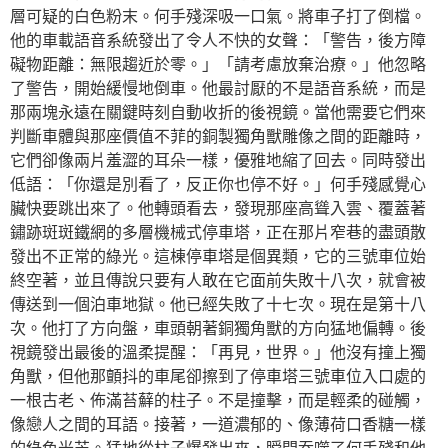
層可疑的白色粉末。何手殘深吸一口氣。將車子打了倒檔。
他的車載語音系統發出了令人不快的女聲：「警告，後方障
礙物距離：無限趨近於零。」「請考慮放棄治療。」他忽略
了警告，開始緩慢地倒車。他最討厭的不是語音系統，而是
那兩塊永遠在關鍵時刻自動收折的後視鏡。當他需要它們來
判斷車體與那座價值不菲的銅製獨角獸雕像之間的距離時，
它們卻像兩片羞澀的耳朵一樣，優雅地縮了回去。同時發出
低語：「你還是別看了，反正你也停不好。」何手殘感覺心
臟快要跳出來了。他轉頭看去，發現那座高聳入雲、覆蓋著
鏽跡斑斑鐵網的多層機械式停車塔，正在那片窄巷的盡頭散
發出不正常的綠光。這棟停車塔是個異類，它的三號車位始
終空著，並且傳說只要有人敢在它面前失敗十八次，就會被
傳送到一個泊車地獄。他已經失敗了十七次。現在是第十八
次。他打了方向盤，車頭朝著銅獨角獸的方向猛地偏轉。後
視鏡發出最後的溫柔提醒：「再見，世界。」他沒有撞上獨
角獸，但他那顫抖的車尾卻擦到了停車塔三號車位入口處的
一根古老、佈滿苔蘚的柱子。不是撞擊，而是輕柔的碰觸，
像戀人之間的耳語。接著，一道濃郁的、像薄荷口香糖一樣