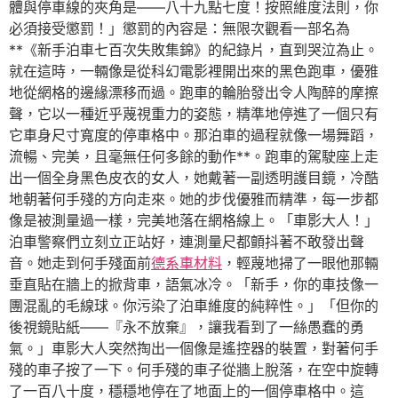
體與停車線的夾角是——八十九點七度！按照維度法則，你
必須接受懲罰！」懲罰的內容是：無限次觀看一部名為
**《新手泊車七百次失敗集錦》的紀錄片，直到哭泣為止。
就在這時，一輛像是從科幻電影裡開出來的黑色跑車，優雅
地從網格的邊緣漂移而過。跑車的輪胎發出令人陶醉的摩擦
聲，它以一種近乎蔑視重力的姿態，精準地停進了一個只有
它車身尺寸寬度的停車格中。那泊車的過程就像一場舞蹈，
流暢、完美，且毫無任何多餘的動作**。跑車的駕駛座上走
出一個全身黑色皮衣的女人，她戴著一副透明護目鏡，冷酷
地朝著何手殘的方向走來。她的步伐優雅而精準，每一步都
像是被測量過一樣，完美地落在網格線上。「車影大人！」
泊車警察們立刻立正站好，連測量尺都顫抖著不敢發出聲
音。她走到何手殘面前
德系車材料
，輕蔑地掃了一眼他那輛
垂直貼在牆上的掀背車，語氣冰冷。「新手，你的車技像一
團混亂的毛線球。你污染了泊車維度的純粹性。」「但你的
後視鏡貼紙——『永不放棄』，讓我看到了一絲愚蠢的勇
氣。」車影大人突然掏出一個像是遙控器的裝置，對著何手
殘的車子按了一下。何手殘的車子從牆上脫落，在空中旋轉
了一百八十度，穩穩地停在了地面上的一個停車格中。這