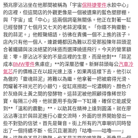
預兆廖沾沾坐在他那間被稱為「宇宙
保時捷零件
水餃中心」
的店裡，但這間店的外觀更像是一個被遺棄的藍色塑膠棚，
與「宇宙」或「中心」這兩個詞毫無關係。他正在對著一缸
已經發酵了七個月又七天的老蒜泥嘆氣。「你還不夠靈動，
我的蒜泥。」他輕聲細語，彷彿在責備一個不上進的孩子。
店內只有他一個人，連蒼蠅都因為難以忍受那股陳年蒜頭混
合著鐵鏽與淡淡絕望的味道而選擇繞道飛行。今天的營業額
是：零。廖沾沾不安的不是店裡的生意，而是他對**「蒜泥
成本
BMW零件
焦慮症」**的深層恐懼。新鮮蒜頭每公
汽車冷
氣芯
斤的價格正在以超光速上漲，如果再這樣下去，他引以
為傲的「靈魂蒜泥」將難以為繼。他拿著一把被磨得光滑、
閃耀著不祥光芒的小銀勺，從缸底撈起一坨濃稠的、顏色介
於灰綠與土黃之間的發酵物。這蒜泥被他照顧得像稀世珍
寶，每隔三小時，他就要用手指彈一下缸邊，確保它能感受
到**「溫和的震動」**，以助其在精神上達到圓滿。就在廖
沾沾專注於與蒜泥進行心靈交流時，外面的世界開始發出一
些不對勁的信號。首先是聲音。街上所有的汽車喇叭同時發
出了一個持續不斷、低沉且潮濕的「咕嚕——咕嚕——」