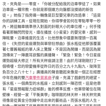
次，夾角是——零度。「你被分配給我的泊車學徒了。如果
泊車是一種宗教，你就是那個連方向盤都沒摸過的新信
徒。」她指了指旁邊一輛像是巨型嬰兒車的改造車：「這是
你的訓練工具，從現在開始，你得學會如何在零點零零一秒
內，將這輛車精準停入對面的針眼大小的車位裡。」何手殘
看著那輛閃閃發光、還在播放《小星星》的嬰兒車，感到一
陣眩暈。泊車維度的生活，比他想象中還要無理頭一百萬
倍。《失控的星座運勢與單戀狂想曲》張水瓶從他那張覆蓋
著七層舊報紙的單人床上驚醒，不是因為鬧鐘，而是因為屋
頂傳來了一陣震耳欲聾的廣播聲。「緊急！緊急！今日星座
運勢超級大修正！所有天秤座請注意！由於月球剛剛打了一
個噴嚏，您的戀愛機率從昨日的百分之九十九點九，陡降至
負百分之八十七！」廣播員的聲音聽起來像是一個正在經歷
中年危機的雙
汽車零件貿易商
子座，充滿了戲劇性的絕望。
張水瓶，一個典型的水瓶座，立刻感到一陣恐慌，這是他患
有「星座預報壓力症候群」後的標準反應。他單戀著住在隔
壁棟、經營一家「平衡美學」咖啡館的林天秤。林天秤完美
得像是從黃金分割線中走出來的藝術品。而張水瓶的人生，