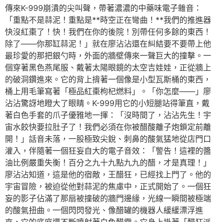
傳來K-999崩潰的尖叫聲，帶著濃濃的中藥味電子雜音：
「重點不是蒜泥！重點是**時空正在彎曲！**我們的推進器
快沒紅棗了！快！我們在你的後院！別帶任何多餘的東西！
除了——你那缸蒜泥！」就在廖沾沾還在糾結要不要帶上他
最珍愛的那把銀勺時，外面的牆壁傳來一聲巨大的撞擊。一
個穿著黑色燕尾服、戴著太陽眼鏡的太空吉娃娃，正從牆上
的破洞鑽進來。它的背上揹著一個像是小型瓦斯桶的東西，
桶上用毛筆寫著「極品紅棗枸杞燃料」。「你怎麼——」廖
沾沾驚訝地瞪大了眼睛。K-999用它的小短腿站得筆直，戴
著白色手套的爪子優雅地一揮：「沒時間了，沾沾先生！宇
宙水餃快要拉肚子了！我們必須在你被醋酸離子炮鎖定前離
開！」話音未落，一股極致尖銳、刺鼻的酸氣猛地從店門口
灌入，伴隨著一個狂妄自大的電子音效：「警告！這裡的醬
油比例嚴重失衡！百分之九十九點九九的醋，才是真理！」
廖沾沾知道，這是他的宿敵，王醋狂，已經找上門了。他的
宇宙冒險，被迫從他對蒜泥的焦慮中，正式開始了。一個狂
妄的影子佔滿了那扇被撞破的牆門邊緣，光線一瞬間被極端
的酸氣扭曲。一個閃閃發光、像醋罐的機器人緩緩漂浮進