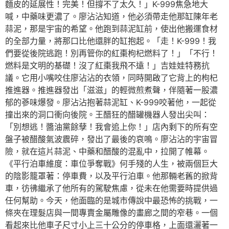
麵皮的延展性！完美！但撐不了太久！」K-999焦急地大
喊，中藥味更濃了。廖沾沾知道，他必須帶走他那缸陳年老
蒜泥，那是宇宙的希望。他跑到蒜泥缸前，使出他搬運食材
的全部力量，將那口比他還胖的缸抱起。「走！K-999！我
們要從後院逃跑！別再管你的紅棗枸杞燃料了！」「不行！
燃料是文明的基礎！沒了紅棗我飛不遠！」吉娃娃特務抗
議。它用小嘴咬住廖沾沾的衣領，同時開啟了它背上的枸杞
推進器。推進器發出「滋滋」的輕微煎煮聲，伴隨著一股濃
郁的蔘味爆發。廖沾沾抱著蒜泥缸、K-999咬著他，一起從
撞出來的洞口衝向後院。王醋狂的醋罐機器人發出尖叫：
「別想逃！醬油黨餘孽！我會追上你！」店內剩下的所有空
盤子被醋酸氣波震碎，發出了最後的哀鳴。廖沾沾的宇宙冒
險，就在這片蒜泥、中藥和醋酸的混亂中，拉開了帷幕。
《平行泊車維度：車位爭奪戰》何手殘的人生，被兩個巨大
的陰影籠罩著：停車費，以及平行泊車。他那輛老舊的掀背
車，彷彿繼承了他所有的駕駛焦慮，從未在他需要時提供過
任何幫助。今天，他面臨的是城市傳說中最恐怖的挑戰，一
條夾在理髮店與一間專賣金屬雕像的畫廊之間的窄巷。一個
看起來比他車子尺寸小上三十公分的停車格，上面還灑著一