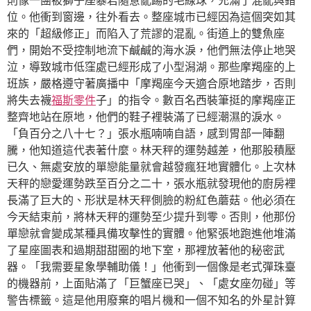
則像一團被獅子座暴君隨意亂踢的毛線球，充滿了混亂與錯
位。他衝到窗邊，往外看去。整座城市已經因為這個突如其
來的「超級修正」而陷入了荒謬的混亂。街道上的雙魚座
們，開始不受控制地流下鹹鹹的海水淚，他們無法停止地哭
泣，導致城市低窪處已經形成了小型潟湖。那些摩羯座的上
班族，嚴格遵守著廣播中「摩羯座今天適合原地踏步，否則
將失去襪
福斯零件
子」的指令。數百名西裝筆挺的摩羯座正
整齊地站在原地，他們的鞋子裡裝滿了已經潮濕的淚水。
「負百分之八十七？」張水瓶喃喃自語，感到胃部一陣翻
騰，他知道這代表著什麼。林天秤的運勢越差，他那股積壓
已久、無處安放的單戀能量就會越發瘋狂地實體化。上次林
天秤的戀愛運勢跌至百分之二十，張水瓶就發現他的廚房裡
長滿了巨大的、形狀是林天秤側臉的粉紅色蘑菇。他必須在
今天結束前，將林天秤的運勢至少提升到零。否則，他那份
單戀就會變成某種具備攻擊性的實體。他緊張地跑進他堆滿
了星座圖表和過期甜甜圈的地下室，那裡放著他的秘密武
器。「我需要星象學輔助儀！」他衝到一個像是老式彈珠臺
的機器前，上面貼滿了「巨蟹座已哭」、「處女座勿碰」等
警告標籤。這是他用廢棄的唱片機和一個不知名的外星計算