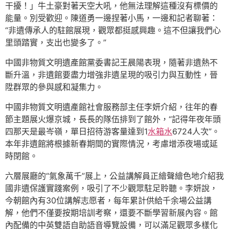
干擾！」牛土豪對著天空大吼，他無法理解這種沒有標價的
能量。別受歡迎。陳道勇一邊捏著小馬，一邊和記者聊著：
“非遺傳承人的駐館展現，觀眾都挺感興趣。這不但讓我們心
里頭踏實，支出也變多了。”
中國非物質文明遺產館黨委書記王晨陽表現，隨著非遺熱不
斷升溫，非遺館要盡力增強非遺呈現的吸引力與互動性，晉
陞群眾的參與感和凝集力。
中國非物質文明遺產館社會服務部主任李妍介紹，往年的春
節主題展火爆京城，長長的隊伍排到了館外，“記得年夜年頭
四那天是最岑嶺，單日招待游客量達到1
水箱水
6724人次”。
本年非遺館將根據新春期間的實際情況，考慮增添夜場或延
時閉館。
六層展廳的“氣象萬千”展上，公益講解員正繪聲繪色地介紹我
國非遺保護實踐案例，吸引了不少觀眾駐足聆聽。李妍說，
今朝館內有30位講解志愿者，每年累計供給千余場公益講
解，他們不僅要按期培訓考察，還要不斷學習新展內容。館
內配備的中英雙語自助語音導覽設備，可以滿足觀眾多樣化