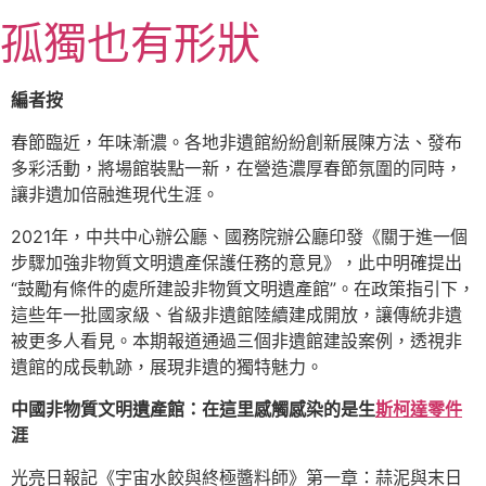
跳
孤獨也有形狀
至
主
要
編者按
內
容
春節臨近，年味漸濃。各地非遺館紛紛創新展陳方法、發布
多彩活動，將場館裝點一新，在營造濃厚春節氛圍的同時，
讓非遺加倍融進現代生涯。
2021年，中共中心辦公廳、國務院辦公廳印發《關于進一個
步驟加強非物質文明遺產保護任務的意見》，此中明確提出
“鼓勵有條件的處所建設非物質文明遺產館”。在政策指引下，
這些年一批國家級、省級非遺館陸續建成開放，讓傳統非遺
被更多人看見。本期報道通過三個非遺館建設案例，透視非
遺館的成長軌跡，展現非遺的獨特魅力。
中國非物質文明遺產館：在這里感觸感染的是生
斯柯達零件
涯
光亮日報記《宇宙水餃與終極醬料師》第一章：蒜泥與末日