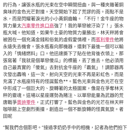
的行為，讓張水瓶的光束在空中瞬間扭曲，與一種夾雜著銅
臭味的金色光芒對撞。天空開始下起了荒謬的雨。雨點不是
水，而是閃耀著淚光的小小黃銅齒輪。「不行！金牛座的物
質力量太
汽車零件進口商
強了！我的單戀被汙染了！」張水
瓶大喊。他知道，如果牛土豪的物質力量勝出，林天秤將會
被困在一個充滿金錢和俗氣的虛假愛情裡，而
賓利零件
他將
永遠失去機會。張水瓶看向那機器，還剩下最後一個可以輸
入的「情緒燃料」口。他迅速撕下了貼在他背後衣領上，那
張寫著「我就是個單戀傻瓜」的標籤，丟了進去。他必須用
自己最真實的「傻氣」去對抗金牛座的「霸氣」！調節器再
次發出轟鳴，這一次，射向天空的光束不再是彩虹色，而是
充滿了水瓶座特有的怪誕藍色**。藍色光束與金色光芒在空
中形成了一個巨大的、旋轉著的太極圖案，像是在爭奪林天
秤的靈魂。這場以星座運勢為賭注、以單戀能量為武器的荒
唐戰爭
奧迪零件
，正式打響了。藍色與金色的光芒在林天秤
咖啡館上空劇烈衝撞，創造出一個不斷旋轉的怪異氣旋。者
田呢
“幫我們合個影吧。”接過李奶奶手中的相機，記者為他們拍下