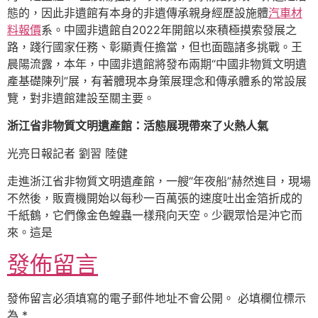
態的，因此非遺館有本身的非遺傳承親身經歷設施體
汽車材
料報價
系。中國非遺館自2022年開館以來積極摸索發展之
路，踐行國家任務、彰顯責任擔當，但也面臨諸多挑戰。王
晨陽流露，本年，中國非遺館將發布兩期“中國非物質文明遺
產基礎陳列”展，有著體現本身策展理念和傳承體系的常設展
覽，對非遺館建設至關主要。
浙江省非物質文明遺產館：活態展現帶來了火熱人氣
光亮日報記者 劉習 陸健
走進浙江省非物質文明遺產館，一艘“年夜船”赫然進目，現場
不然後，販賣機開始以每秒一百萬張的速度吐出金箔折成的
千紙鶴，它們像金色蝗蟲一樣飛向天空。少觀眾恰是沖它而
來。這是
發佈留言
發佈留言必須填寫的電子郵件地址不會公開。
必填欄位標示
為
*