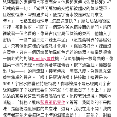
兒時聽到的家傳預言不謀而合。他想起家傳《沾醬秘笈》裡
記載的第一句：「當世間萬物的交通都被麵皮的氣味籠罩，
且燈號恒綠、聲如湯沸時，便是宇宙水餃臨界點到來之
時。」「七點五個地球年…怎麼這麼快？」廖沾沾猛地衝回
店裡，衝到後廚，打開了一個藏在舊冰櫃後面的暗門。暗門
裡放著一個老舊的、像是古代金屬保險箱的東西。他輸入了
密碼：「一醬二醋三油四辣五蒜泥」（這是醬料界的基礎公
式，只有像他這樣的傳統派才會用）。保險箱打開，裡面沒
有黃金，只有一個閃爍著詭異紅色光芒的儀器。這儀器很像
一個老式的對講
Bentley零件
機，但頂部插著一根彎曲的、像
韭菜一樣的天線。他顫抖著拿起儀器，按下通話鈕。儀器發
出「滋——」的電流聲，接著傳來一陣高八度、急促且充滿
養生焦慮的聲音。「喂！是廖沾沾嗎！快接聽！這裡是 K-
999！宇宙水餃聯盟特級特務！你那邊是不是已經聞到宇宙
級的酸味了？我們需要你的蒜泥！你被徵召了！馬上！」廖
沾沾的耳朵被這聲音震得嗡嗡作響，他捏著對講機，困惑地
喊道：「特務？酸味
藍寶堅尼零件
？等等！我聞到的不是酸
味！是麵粉過度膨脹的焦慮味！還有，我現在走不開！我的
陳年老蒜泥需要每隔三小時的溫和震動！」「蒜泥？」對面