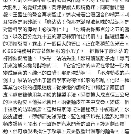
來，它的底座還不斷噴射著白色醋霧。它身上掛著「醋狂派
大勝利」的霓虹燈牌，閃爍得讓人眼睛發疼，同時發出警
報。王醋狂的聲音再次響起，這次帶著金屬回音的嘲弄，刺
耳得像是磨砂紙。「廖沾沾！你那充滿腐敗氣味的蒜泥，是
對醬料學的侮辱！必須淨化！」「你將為你那百分之五的醬
油，以及百分之九十五的邪惡蒜頭付出代價！」醋罐機器人
的頂端裂開，露出了一個巨大的管口，正在聚積藍色光芒。
K-999特務用它穿著燕尾服的小爪子，一把抓住了廖沾沾的
褲腳催促著他。「快點！沾沾先生！那是醋酸離子炮！專門
用來溶解有機發酵物的！」「它會把你的蒜泥在零點一秒內
變成無菌的、純淨的白醋！那是浩劫啊！」「不准動我的蒜
泥！」廖沾沾發出了醬料學家對待信仰般的怒吼。他以一種
專業包水餃的極限速度，從旁邊的麵粉堆中抓起了兩團麵
皮。麵皮被他用氣功般的捏製手法，瞬間擴大成直徑三公尺
的巨大麵皮。他猛地擲出，兩張麵皮在空中交疊，變成一個
半透明的防禦護盾。這就是家傳《沾醬秘笈》中記載的「水
餃皮護盾」，薄韌而充滿彈性。藍色離子炮光束猛烈地擊中
麵皮護盾，發出了一聲像是汽水開蓋的聲音。護盾劇烈震
動，但奇蹟般地擋住了攻擊，只是散發出濃郁的麵香。「這