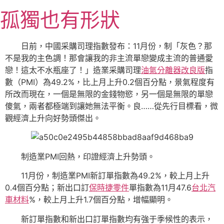
跳
孤獨也有形狀
至
主
要
日前，中國采購司理指數發布：11月份，制「灰色？那
內
不是我的主色調！那會讓我的非主流單戀變成主流的普通愛
容
戀！這太不水瓶座了！」造業采購司理
油氣分離器改良版
指
數（PMI）為49.2%，比上月上升0.2個百分點，景氣程度有
所改而現在，一個是無限的金錢物慾，另一個是無限的單戀
傻氣，兩者都極端到讓她無法平衡。良……從先行目標看，微
觀經濟上升向好勢頭傑出。
制造業PMI回熱，印證經濟上升勢頭。
11月份，制造業PMI新訂單指數為49.2%，較上月上升
0.4個百分點；新出口訂
保時捷零件
單指數為11月47.6
台北汽
車材料
%，較上月上升1.7個百分點，增幅顯明。
新訂單指數和新出口訂單指數均有強于季候性的表示，