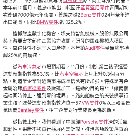
創世界”，依托直播帶貨等情
賓利零件
勢，向全球推行商品。
本年前10個月，義烏市進出口範圍汗
藍寶堅尼零件
青同期初
次衝破7000億元年夜關，曾經跨越2
Benz零件
024年全年進
出口範圍，同比
BMW零件
增加25.2%。
搶抓財產數字化機會，埃夫特智能機械人股份無限公司
與下游要害零部件企業協力攻關，研發的國產機械人穩固
性、靠得住性不遜于入口產物，本年銷
Audi零件
量無望堅持
超25%的高增速。
從
汽車冷氣芯
市場預期看，11月份，制造業生孩子運營
運動預期指數為53.1%，比
汽車空氣芯
上月上升0.3個百分
點，制造業企業對近期市場成長信念有所加強。特殊是有色
金屬冶煉
斯柯達零件
及壓延加工、鐵她的目的是**「讓兩個
極端同時停止，達到零的境界」。路船舶航空航天裝備等行
業生孩子運營運動預期指數均位于57.
VW零件
0%以上較高景
氣區間
Bentley零件
，相干企業對行業成長更為悲觀。
從指數上升，我們看到了中國經
Porsche零件
濟的活氣
和韌性。果斷不移實行擴展內需計謀，推進各項政策落實落