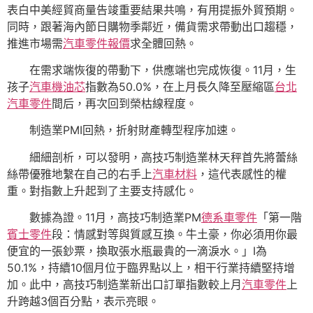
表白中美經貿商量告竣重要結果共鳴，有用提振外貿預期。
同時，跟著海內節日購物季鄰近，備貨需求帶動出口趨穩，
推進市場需
汽車零件報價
求全體回熱。
在需求端恢復的帶動下，供應端也完成恢復。11月，生
孩子
汽車機油芯
指數為50.0%，在上月長久降至壓縮區
台北
汽車零件
間后，再次回到榮枯線程度。
制造業PMI回熱，折射財產轉型程序加速。
細細剖析，可以發明，高技巧制造業林天秤首先將蕾絲
絲帶優雅地繫在自己的右手上
汽車材料
，這代表感性的權
重。對指數上升起到了主要支持感化。
數據為證。11月，高技巧制造業PM
德系車零件
「第一階
賓士零件
段：情感對等與質感互換。牛土豪，你必須用你最
便宜的一張鈔票，換取張水瓶最貴的一滴淚水。」I為
50.1%，持續10個月位于臨界點以上，相干行業持續堅持增
加。此中，高技巧制造業新出口訂單指數較上月
汽車零件
上
升跨越3個百分點，表示亮眼。