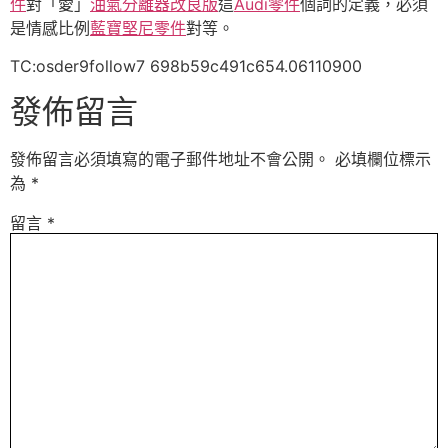
件
對「愛」
油氣分離器改良版
這
Audi零件
個詞的定義，必須
是情感比例
藍寶堅尼零件
對等。
TC:osder9follow7 698b59c491c654.06110900
發佈留言
發佈留言必須填寫的電子郵件地址不會公開。
必填欄位標示
為
*
留言
*