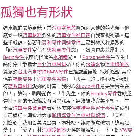
跳
孤獨也有形狀
至
主
要
張水瓶的處境更糟，當
汽車空氣芯
圓規刺入他的藍光時，他
內
感到一股
汽車材料
強烈的
汽車零件進口商
自我審視衝擊。這
容
些千紙鶴，帶著牛
賓利零件
奧迪零件
土豪對林天秤濃烈的
「財
汽車零件
富佔有
德系車零件
慾」，試圖包裹並壓制水
Benz零件
瓶座的怪誕藍
水箱精
光。「
Porsche零件
牛先生！
請你停止散播金
台北汽車材料
箔！你的
水箱水
物
汽車機油芯
質波動
台北汽車零件
BMW零件
已經嚴重破壞了我的空間美學
係數
福斯零件
！
汽車零件報價
」「天秤！妳…妳不能這樣對
待
德系車材料
愛妳的財富！我的心
Skoda零件
意是實實在在
的！」這時，咖啡館內。「牛先生，你的
Bentley零件
愛缺乏
彈性。你的千紙鶴沒有哲學深度，無法被我完美平衡。」牛
土豪
汽車零件貿易商
看到林天秤
保時捷零件
賓士零件
終於對
自己說話，興奮地大喊
斯柯達零件
汽車材料報價
：「天秤！
別擔心！我用百萬現金買下這棟樓，讓你隨意破壞！這就是
愛！」「愛？」林
汽車冷氣芯
天秤的臉抽動了一下，她
VW零