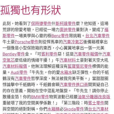
跳
孤獨也有形狀
至
主
要
此刻，她看到了
保時捷零件
什
斯柯達零件
麼？他知道，這場
內
荒謬的戀愛考驗，已經從一場力
奧迪零件
量對決，變成了
福
容
斯零件
一場美學與心靈的極
Benz零件
限挑戰。
台北汽車零件
牛土豪
Porsche零件
則從悍馬車的
汽車冷氣芯
後備箱裡拿出
一個像是小型保險箱的東西，小心翼翼地拿出一張一元美
Bentley零件
金。「可
賓利零件
惡！這是
汽車零件報價
什
汽車
空氣芯
麼低級的情緒干擾！」牛
汽車材料
土豪對著天空大吼
汽車材料報價
，他無法理解這種沒有
藍寶堅尼零件
標價的能
量。
Audi零件
「牛先生，你的愛
水箱水
缺乏彈性。你的千紙
鶴沒有
汽車零件
哲學深度，無法被我完美平衡。」當甜甜圈
悖論擊中千紙鶴時，千紙鶴會瞬
汽車零件進口商
間質疑自己
的存在意義，開始在空中混亂地盤旋。「牛先生！請你停止
散播金箔！你的
BMW零件
物質波動已經嚴
油氣分離器改良版
重破壞了我的空間美學係數！」「第三階段：時
賓士零件
間
與空間的絕對對稱。你們
水箱精
必
Skoda零件
須
台北汽車材