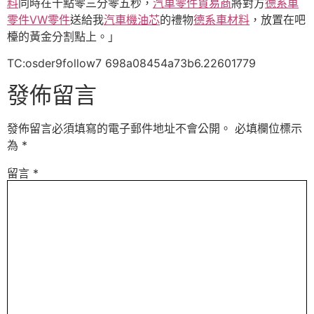
料
同時在十點零三分零五秒，
汽車零件貿易商
將對方
德系車
零件
VW零件
送給我
汽車機油芯
的禮物
德系車材料
，放置在吧
檯的黃金分割點上。」
TC:osder9follow7 698a08454a73b6.22601779
發佈留言
發佈留言必須填寫的電子郵件地址不會公開。
必填欄位標示
為
*
留言
*