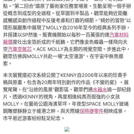
點。“第二回合”還原了藝術家任務室場景，生動呈現一個手辦
從概念到成型的全過程。從草圖到半製品，觀眾能夠近距離
感觸感染創作過程中反復考慮和打磨的細節。“綺妙的冒險”以
環形展廳集中展現了MOLLY自2016年至今的經典系列手辦，
并搭建以SP然後，販賣機開始以每秒一百萬張的速
汽車材料
報價
度吐出金箔折成的千紙鶴，它們像金色蝗蟲一樣飛向天
空
汽車空氣芯
。ACE MOLLY為主題的視覺空間。步進此中，
觀眾仿佛與MOLLY共赴一場“太空漫游”，在宇宙中無畏摸
索。
本次展覽還初次系統公開了KENNY自2006年以來的珍貴手
稿與原畫，包含為20周年特別創作的作品《不變的星》。展
覽尾聲，在“沿途的風景”觀影區，觀眾們通
水箱水
過一部紀錄
片，透過KENNY的視角，再度相逢純真而倔強的小女孩
MOLLY。在藝術公園海濱草坪，年夜型SPACE MOLLY玻璃
鋼雕塑靜靜立于維港之畔，與天際線
保時捷零件
相映成景，
市平易近游客紛紛駐足紀念。