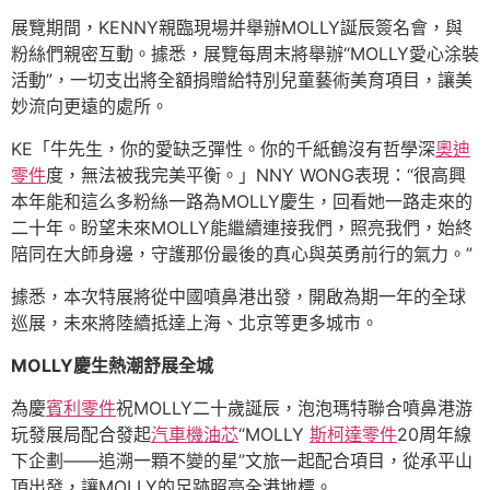
展覽期間，KENNY親臨現場并舉辦MOLLY誕辰簽名會，與
粉絲們親密互動。據悉，展覽每周末將舉辦“MOLLY愛心涂裝
活動”，一切支出將全額捐贈給特別兒童藝術美育項目，讓美
妙流向更遠的處所。
KE「牛先生，你的愛缺乏彈性。你的千紙鶴沒有哲學深
奧迪
零件
度，無法被我完美平衡。」NNY WONG表現：“很高興
本年能和這么多粉絲一路為MOLLY慶生，回看她一路走來的
二十年。盼望未來MOLLY能繼續連接我們，照亮我們，始終
陪同在大師身邊，守護那份最後的真心與英勇前行的氣力。”
據悉，本次特展將從中國噴鼻港出發，開啟為期一年的全球
巡展，未來將陸續抵達上海、北京等更多城市。
MOLLY慶生熱潮舒展全城
為慶
賓利零件
祝MOLLY二十歲誕辰，泡泡瑪特聯合噴鼻港游
玩發展局配合發起
汽車機油芯
“MOLLY
斯柯達零件
20周年線
下企劃——追溯一顆不變的星”文旅一起配合項目，從承平山
頂出發，讓MOLLY的足跡照亮全港地標。