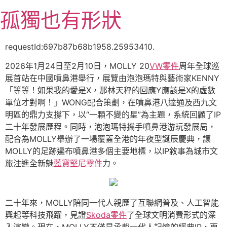
跳
孤獨也有形狀
至
主
要
requestId:697b87b68b1958.25953410.
內
2026年1月24日至2月10日，MOLLY 20
VW零件
周年全球巡
容
展首站在中國噴鼻港舉行，展覽由泡泡瑪特與藝術家KENNY
「等等！如果我的愛是X，那林天秤的回應Y應該是X的虛數
單位才對啊！」WONG配合策劃，在噴鼻港八達通及西九文
明區的鼎力支撐下，以“一顆不變的星”為主題，系統回顧了IP
二十年發展歷程。同時，泡泡瑪特攜手噴鼻港游玩發展局，
配合為MOLLY舉辦了一場覆蓋全港的年夜型誕辰慶典，讓
MOLLY的足跡遍布噴鼻港多個主要地標，以IP敘事為城市文
旅注進全新魅
藍寶堅尼零件
力。
二十年來，MOLLY陪同一代人親歷了互聯網普及、人工智能
興起等科技飛躍，見證
Skoda零件
了全球文明消費形式的深