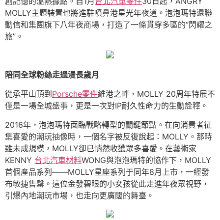
創記憶的溫熱據點。自1月
台北汽車零件
30日起，ANGRY
MOLLY主題裝置也將進駐噴鼻港星光年夜道。泡泡瑪特還聯
動信和集團旗下八年夜商場，打造了一條貫穿多區的“閃耀之
旅”。
陪同全球粉絲走過漫長歲月
從承平山頂到
Porsche零件
維港之畔，MOLLY 20周年特展不
僅是一場全城盛事，更是一次對IP耐久性命力的生動詮釋。
2016年，泡泡瑪特面臨戰略轉型的關鍵節點。在向消費者征
集喜愛的潮玩抽像時，一個名字被反復說起：MOLLY。那時
雖未成規模，MOLLY卻已悄然收獲眾多喜愛。在藝術家
KENNY
台北汽車材料
WONG與泡泡瑪特的協作下，MOLLY
首個產品系列——MOLLY星座系列于同年8月上市，一經發
布敏捷售罄。這位金發碧眼的小女孩從此走進年夜眾視野，
引爆內地潮玩市場，也走向更廣闊的舞臺。