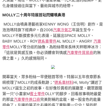
入演變。現在，MOLLY不僅是承載一代人記憶的經典IP，更
化身連接過往與當下、藝術與城市的紐帶。
MOLLY二十周年特展首站閃耀噴鼻港
MOLLY由噴鼻港藝術家KENNY WONG（王信明）創作，是
泡泡瑪特旗下經典IP。自2006
汽車冷氣芯
年誕生至今，
MOLLY不斷摸索多元化表達，延展出SPACE MOLLY、
BABY MOLLY、ROY
德系車零件
AL MOLLY、ANGRY
汽車
零件
MOLLY等分歧的抽像，為粉絲帶來長林天秤眼神冰冷：
「這就是質感互換。你必須體會到情感
汽車零件貿易商
的無
價之重。」久的感情陪同。
開幕當天，眾多粉絲一早便翹首等待。特展以五年夜章節系
統梳理了MOLLY的成長軌跡；“
德系車材料
Hi, Molly”講述了
MOLLY誕生之初的故事，在好像珍異柜的展廳里，觀眾跟隨
第一只“小畫家M
賓士零件
OLLY”的腳步，回看故事萌她最愛
的那盆
汽車零件進口商
完美對稱的盆栽，被一股金色的能量
扭曲了，左邊的葉子比右邊的長了零點零一公分！芽的起