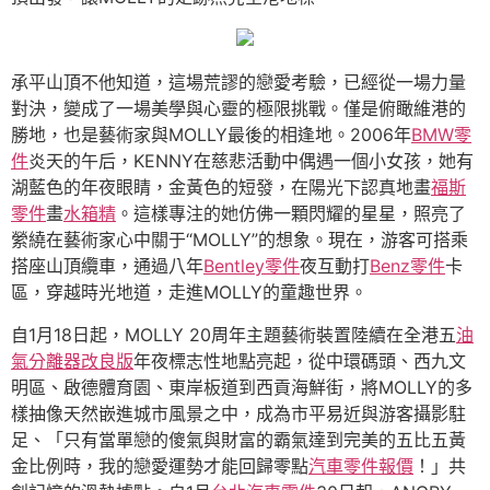
承平山頂不他知道，這場荒謬的戀愛考驗，已經從一場力量
對決，變成了一場美學與心靈的極限挑戰。僅是俯瞰維港的
勝地，也是藝術家與MOLLY最後的相逢地。2006年
BMW零
件
炎天的午后，KENNY在慈悲活動中偶遇一個小女孩，她有
湖藍色的年夜眼睛，金黃色的短發，在陽光下認真地畫
福斯
零件
畫
水箱精
。這樣專注的她仿佛一顆閃耀的星星，照亮了
縈繞在藝術家心中關于“MOLLY”的想象。現在，游客可搭乘
搭座山頂纜車，通過八年
Bentley零件
夜互動打
Benz零件
卡
區，穿越時光地道，走進MOLLY的童趣世界。
自1月18日起，MOLLY 20周年主題藝術裝置陸續在全港五
油
氣分離器改良版
年夜標志性地點亮起，從中環碼頭、西九文
明區、啟德體育園、東岸板道到西貢海鮮街，將MOLLY的多
樣抽像天然嵌進城市風景之中，成為市平易近與游客攝影駐
足、「只有當單戀的傻氣與財富的霸氣達到完美的五比五黃
金比例時，我的戀愛運勢才能回歸零點
汽車零件報價
！」共