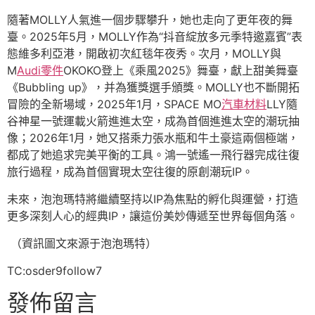
隨著MOLLY人氣進一個步驟攀升，她也走向了更年夜的舞
臺。2025年5月，MOLLY作為“抖音綻放多元季特邀嘉賓”表
態維多利亞港，開啟初次紅毯年夜秀。次月，MOLLY與
M
Audi零件
OKOKO登上《乘風2025》舞臺，獻上甜美舞臺
《Bubbling up》，并為獲獎選手頒獎。MOLLY也不斷開拓
冒險的全新場域，2025年1月，SPACE MO
汽車材料
LLY隨
谷神星一號運載火箭進進太空，成為首個進進太空的潮玩抽
像；2026年1月，她又搭乘力張水瓶和牛土豪這兩個極端，
都成了她追求完美平衡的工具。鴻一號遙一飛行器完成往復
旅行過程，成為首個實現太空往復的原創潮玩IP。
未來，泡泡瑪特將繼續堅持以IP為焦點的孵化與運營，打造
更多深刻人心的經典IP，讓這份美妙傳遞至世界每個角落。
（資訊圖文來源于泡泡瑪特）
TC:osder9follow7
發佈留言