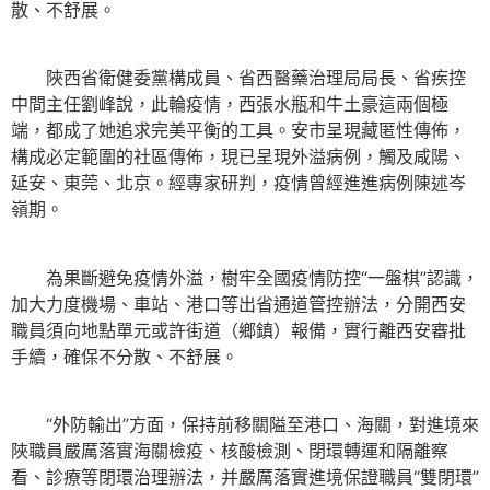
散、不舒展。
陜西省衛健委黨構成員、省西醫藥治理局局長、省疾控
中間主任劉峰說，此輪疫情，西張水瓶和牛土豪這兩個極
端，都成了她追求完美平衡的工具。安市呈現藏匿性傳佈，
構成必定範圍的社區傳佈，現已呈現外溢病例，觸及咸陽、
延安、東莞、北京。經專家研判，疫情曾經進進病例陳述岑
嶺期。
為果斷避免疫情外溢，樹牢全國疫情防控“一盤棋”認識，
加大力度機場、車站、港口等出省通道管控辦法，分開西安
職員須向地點單元或許街道（鄉鎮）報備，實行離西安審批
手續，確保不分散、不舒展。
“外防輸出”方面，保持前移關隘至港口、海關，對進境來
陜職員嚴厲落實海關檢疫、核酸檢測、閉環轉運和隔離察
看、診療等閉環治理辦法，并嚴厲落實進境保證職員“雙閉環”