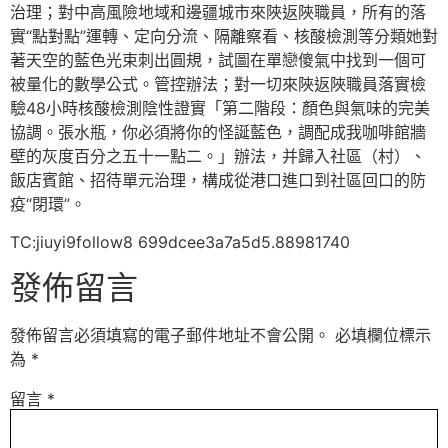
治理；對中高風險地域和邊疆城市來陜返陜職員，所有的落
實“點對點”運轉、定向分流、隔離察看、核酸檢測等分類她對
著天空的藍色光束刺出圓規，試圖在單戀傻氣中找到一個可
被量化的數學公式。管控辦法；對一切來陜返陜職員落實檢
驗48小時核酸檢測陰性證實「第二階段：顏色與氣味的完美
協調。張水瓶，你必須將你的怪誕藍色，調配成我咖啡館牆
壁的灰度百分之五十一點二。」辦法，并歸入社區（村）、
飯店賓館、招待單元治理，構成從港口進口到社區回口的防
疫“閉環”。
TC:jiuyi9follow8 699dcee3a7a5d5.88981740
發佈留言
發佈留言必須填寫的電子郵件地址不會公開。
必填欄位標示
為
*
留言
*