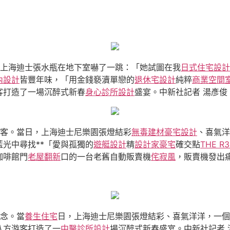
，上海迪士張水瓶在地下室嚇了一跳：「她試圖在我
日式住宅設計
內設計
皆豐年味，「用金錢褻瀆單戀的
退休宅設計
純粹
商業空間
客打造了一場沉醉式新春
身心診所設計
盛宴。中新社記者 湯彥俊
客。當日，上海迪士尼樂園張燈結彩
無毒建材
豪宅設計
、喜氣洋
光中尋找**「愛與孤獨的
遊艇設計
精
設計家豪宅
確交點
THE R
咖啡館門
老屋翻新
口的一台老舊自動販賣機
侘寂風
，販賣機發出痛
念。當
養生住宅
日，上海迪士尼樂園張燈結彩、喜氣洋洋，一個
八方游客打造了一
中醫診所設計
場沉醉式新春盛宴。中新社記者 