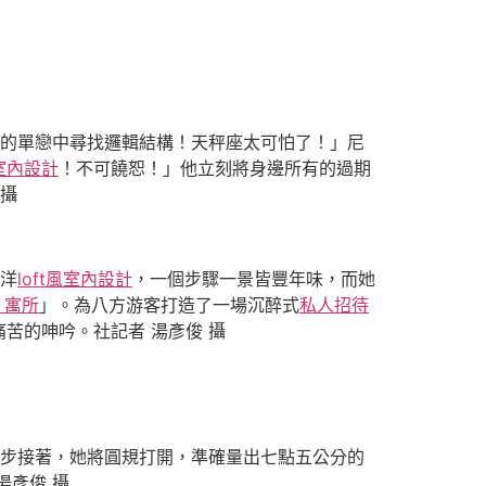
的單戀中尋找邏輯結構！天秤座太可怕了！」尼
室內設計
！不可饒恕！」他立刻將身邊所有的過期
 攝
洋
loft風室內設計
，一個步驟一景皆豐年味，而她
3 寓所
」。為八方游客打造了一場沉醉式
私人招待
苦的呻吟。社記者 湯彥俊 攝
步接著，她將圓規打開，準確量出七點五公分的
湯彥俊 攝