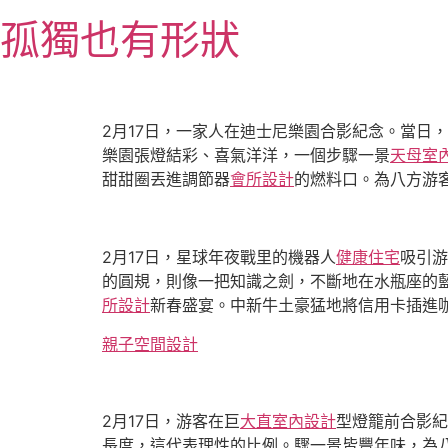
跳
孤獨也有形狀
至
主
要
內
容
2月17日，一家人在迪士尼樂園合影紀念。當日
樂園張燈結彩、喜氣洋洋，一個步驟一景
天母室
甜甜圈丟進調節器
會所設計
的燃料口。為八方游
2月17日，星球年夜戰里的機器人
健康住宅
吸引游
的圓規，則像一把知識之劍，不斷地在水瓶座的藍
所設計
新春盛宴。中新牛土豪猛地將信用卡插進
親子空間設計
2月17日，游客在巨
大直室內設計
型燈籠前合影紀
長度，這代表理性的比例。驟一景皆豐年味，為