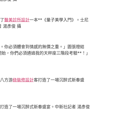
了
醫美診所設計
一本**《量子美學入門》。士尼
 湯彥俊 攝
。你必須體會到情感的無價之重。」園張燈結
始，你們必須通過我的天秤座三階段考驗**！」
為八方游
綠裝修設計
客打造了一場沉醉式新春盛
打造了一場沉醉式新春盛宴。中新社記者 湯彥俊