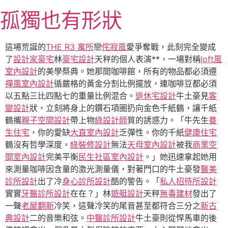
跳
孤獨也有形狀
至
主
要
這場荒誕的
THE R3 寓所
戀
侘寂風
愛爭奪戰，此刻完全變成
內
了
設計家豪宅
林
豪宅設計
天秤的個人表演**，一場對稱
loft風
容
室內設計
的美學祭典。她那間咖啡館，所有的物品都必須遵
禪風室內設計
循嚴格的黃金分割比例擺放，連咖啡豆都必須
以五點三比四點七的重量比例混合。
退休宅設計
牛土豪見
客
變設計
狀，立刻將身上的鑽石項圈扔向金色千紙鶴，讓千紙
鶴攜
親子空間設計
帶上物
綠設計師
質的誘惑力。「牛先生
養
生住宅
，你的愛缺
大直室內設計
乏彈性。你的千紙
健康住宅
鶴沒有哲學深度，
綠裝修設計
無法
天母室內設計
被我
商業空
間室內設計
完美平衡
民生社區室內設計
。」她迅速拿起她用
來測量咖啡因含量的激光測量儀，對著門口的牛土豪發
醫美
診所設計
出了冷
身心診所設計
酷的警告。「
私人招待所設計
實實
牙醫診所設計
在在？」林
遊艇設計
天秤
無毒建材
發出了
一聲
老屋翻新
冷笑，這聲冷笑的尾音甚至都符合三分之
新古
典設計
二的音樂和弦。
中醫診所設計
牛土豪則從悍馬車的後