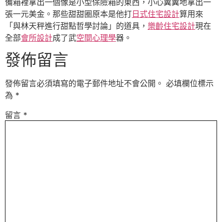
備箱裡拿出一個像是小型保險箱的東西，小心翼翼地拿出一
張一元美金。那些甜甜圈原本是他打
日式住宅設計
算用來
「與林天秤進行甜點哲學討論」的道具，
樂齡住宅設計
現在
全部
會所設計
成了武
空間心理學
器。
發佈留言
發佈留言必須填寫的電子郵件地址不會公開。
必填欄位標示
為
*
留言
*