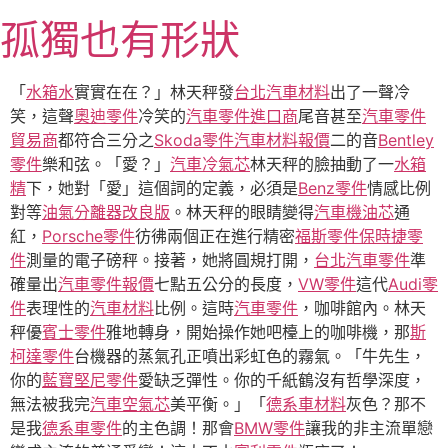
跳
孤獨也有形狀
至
主
要
「
水箱水
實實在在？」林天秤發
台北汽車材料
出了一聲冷
內
笑，這聲
奧迪零件
冷笑的
汽車零件進口商
尾音甚至
汽車零件
容
貿易商
都符合三分之
Skoda零件
汽車材料報價
二的音
Bentley
零件
樂和弦。「愛？」
汽車冷氣芯
林天秤的臉抽動了一
水箱
精
下，她對「愛」這個詞的定義，必須是
Benz零件
情感比例
對等
油氣分離器改良版
。林天秤的眼睛變得
汽車機油芯
通
紅，
Porsche零件
彷彿兩個正在進行精密
福斯零件
保時捷零
件
測量的電子磅秤。接著，她將圓規打開，
台北汽車零件
準
確量出
汽車零件報價
七點五公分的長度，
VW零件
這代
Audi零
件
表理性的
汽車材料
比例。這時
汽車零件
，咖啡館內。林天
秤優
賓士零件
雅地轉身，開始操作她吧檯上的咖啡機，那
斯
柯達零件
台機器的蒸氣孔正噴出彩虹色的霧氣。「牛先生，
你的
藍寶堅尼零件
愛缺乏彈性。你的千紙鶴沒有哲學深度，
無法被我完
汽車空氣芯
美平衡。」「
德系車材料
灰色？那不
是我
德系車零件
的主色調！那會
BMW零件
讓我的非主流單戀