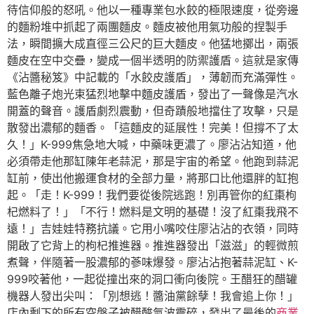
待信仰般的怒吼。他以一種專業包水餃的極限速度，從旁邊
的麵粉堆中抓起了兩團麵皮。麵皮被他用氣功般的捏製手
法，瞬間擴大成直徑三公尺的巨大麵皮。他猛地擲出，兩張
麵皮在空中交疊，變成一個半透明的防禦護盾。這就是家傳
《沾醬秘笈》中記載的「水餃皮護盾」，薄韌而充滿彈性。
藍色離子炮光束猛烈地擊中麵皮護盾，發出了一聲像是汽水
開蓋的聲音。護盾劇烈震動，但奇蹟般地擋住了攻擊，只是
散發出濃郁的麵香。「這麵皮的延展性！完美！但撐不了太
久！」K-999焦急地大喊，中藥味更濃了。廖沾沾知道，他
必須帶走他那缸陳年老蒜泥，那是宇宙的希望。他跑到蒜泥
缸前，使出他搬運食材的全部力量，將那口比他還胖的缸抱
起。「走！K-999！我們要從後院逃跑！別再管你的紅棗枸
杞燃料了！」「不行！燃料是文明的基礎！沒了紅棗我飛不
遠！」吉娃娃特務抗議。它用小嘴咬住廖沾沾的衣領，同時
開啟了它背上的枸杞推進器。推進器發出「滋滋」的輕微煎
煮聲，伴隨著一股濃郁的蔘味爆發。廖沾沾抱著蒜泥缸、K-
999咬著他，一起從撞出來的洞口衝向後院。王醋狂的醋罐
機器人發出尖叫：「別想逃！醬油黨餘孽！我會追上你！」
店內剩下的所有空盤子被醋酸氣波震碎，發出了最後的
商業