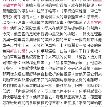
空間室內設計
哀鳴。廖沾沾的宇宙冒險，就在這片蒜泥、中
藥和醋酸的混亂中，拉開了帷幕。《平行泊車維度：車位爭
奪戰》何手殘的人生，被兩個巨大的陰影籠罩著：停車費，
以及平行泊車。他那輛老舊的掀背車，彷彿繼承了
大直室內
設計
他所有的駕駛焦慮，從未在他需要時提供過任何幫助。
今天，他面臨的是城市傳說中最恐怖的挑戰，一條夾在理髮
店與一間專賣金屬雕像的畫廊之間的窄巷。一個看起來比他
車子尺寸小上三十公分的停車格，上面還灑著一層可疑的白
色粉
新古典設計
末。何手殘深吸一口氣。將車子打了倒檔。
他的車載語音系統發出了令人不快的女聲：「警告，後方障
礙物距離：無限趨近於零。」「請考慮放棄治療。」他忽略
了警告，開始緩慢地倒車。他最討厭的不是語音系統，而是
那兩塊永遠在關鍵時刻自動收折的後視鏡。當他需要它們來
判斷車體與那座價值不菲的銅製獨角獸雕像之間的距離時，
它們卻像兩片羞澀的耳朵一樣，優雅地縮了回去。同時發出
低語：「你還是別看了，反正你也停不好。」何手殘感覺心
臟快要跳出來了。他轉頭看去，發現那座高聳入雲、覆蓋著
鏽跡斑斑鐵網的多層機械式停車塔，正在那片窄巷的盡頭散