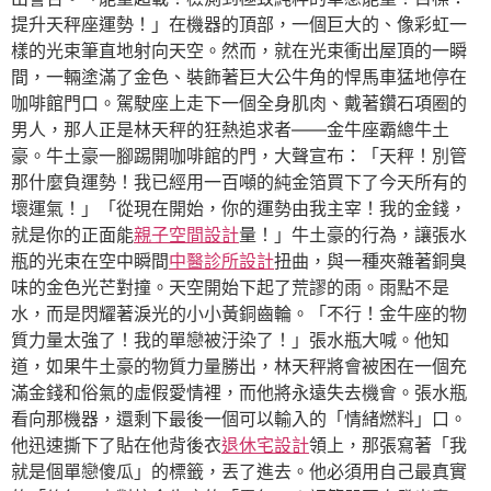
提升天秤座運勢！」在機器的頂部，一個巨大的、像彩虹一
樣的光束筆直地射向天空。然而，就在光束衝出屋頂的一瞬
間，一輛塗滿了金色、裝飾著巨大公牛角的悍馬車猛地停在
咖啡館門口。駕駛座上走下一個全身肌肉、戴著鑽石項圈的
男人，那人正是林天秤的狂熱追求者——金牛座霸總牛土
豪。牛土豪一腳踢開咖啡館的門，大聲宣布：「天秤！別管
那什麼負運勢！我已經用一百噸的純金箔買下了今天所有的
壞運氣！」「從現在開始，你的運勢由我主宰！我的金錢，
就是你的正面能
親子空間設計
量！」牛土豪的行為，讓張水
瓶的光束在空中瞬間
中醫診所設計
扭曲，與一種夾雜著銅臭
味的金色光芒對撞。天空開始下起了荒謬的雨。雨點不是
水，而是閃耀著淚光的小小黃銅齒輪。「不行！金牛座的物
質力量太強了！我的單戀被汙染了！」張水瓶大喊。他知
道，如果牛土豪的物質力量勝出，林天秤將會被困在一個充
滿金錢和俗氣的虛假愛情裡，而他將永遠失去機會。張水瓶
看向那機器，還剩下最後一個可以輸入的「情緒燃料」口。
他迅速撕下了貼在他背後衣
退休宅設計
領上，那張寫著「我
就是個單戀傻瓜」的標籤，丟了進去。他必須用自己最真實