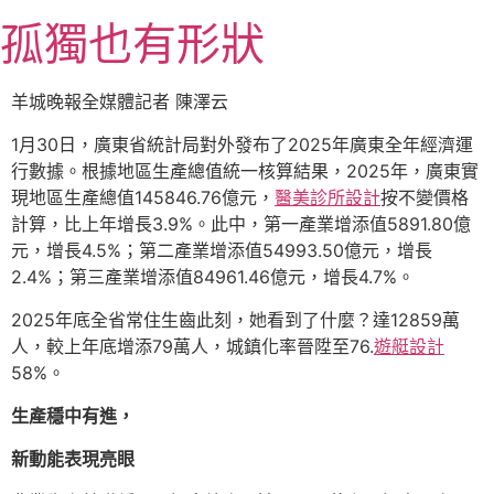
跳
孤獨也有形狀
至
主
要
羊城晚報全媒體記者 陳澤云
內
容
1月30日，廣東省統計局對外發布了2025年廣東全年經濟運
行數據。根據地區生產總值統一核算結果，2025年，廣東實
現地區生產總值145846.76億元，
醫美診所設計
按不變價格
計算，比上年增長3.9%。此中，第一產業增添值5891.80億
元，增長4.5%；第二產業增添值54993.50億元，增長
2.4%；第三產業增添值84961.46億元，增長4.7%。
2025年底全省常住生齒此刻，她看到了什麼？達12859萬
人，較上年底增添79萬人，城鎮化率晉陞至76.
遊艇設計
58%。
生產穩中有進，
新動能表現亮眼