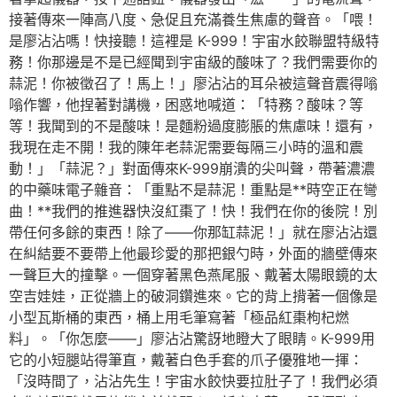
接著傳來一陣高八度、急促且充滿養生焦慮的聲音。「喂！
是廖沾沾嗎！快接聽！這裡是 K-999！宇宙水餃聯盟特級特
務！你那邊是不是已經聞到宇宙級的酸味了？我們需要你的
蒜泥！你被徵召了！馬上！」廖沾沾的耳朵被這聲音震得嗡
嗡作響，他捏著對講機，困惑地喊道：「特務？酸味？等
等！我聞到的不是酸味！是麵粉過度膨脹的焦慮味！還有，
我現在走不開！我的陳年老蒜泥需要每隔三小時的溫和震
動！」「蒜泥？」對面傳來K-999崩潰的尖叫聲，帶著濃濃
的中藥味電子雜音：「重點不是蒜泥！重點是**時空正在彎
曲！**我們的推進器快沒紅棗了！快！我們在你的後院！別
帶任何多餘的東西！除了——你那缸蒜泥！」就在廖沾沾還
在糾結要不要帶上他最珍愛的那把銀勺時，外面的牆壁傳來
一聲巨大的撞擊。一個穿著黑色燕尾服、戴著太陽眼鏡的太
空吉娃娃，正從牆上的破洞鑽進來。它的背上揹著一個像是
小型瓦斯桶的東西，桶上用毛筆寫著「極品紅棗枸杞燃
料」。「你怎麼——」廖沾沾驚訝地瞪大了眼睛。K-999用
它的小短腿站得筆直，戴著白色手套的爪子優雅地一揮：
「沒時間了，沾沾先生！宇宙水餃快要拉肚子了！我們必須