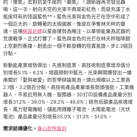
的「傻氣」去對抗金牛座的「霸氣」！調節器再次發出轟
鳴，這一次，射向天空的光束不再是彩虹色，而是充滿了水
瓶座特有的怪誕藍色**。藍色光束與金色光芒在空中形成了
一個巨大的、旋轉著的太極圖案，像是在爭奪林天秤的靈
魂。這場
綠設計師
以星座運勢為賭注、以單戀能量為武器的
荒唐戰爭，正式打響了。藍色與金色的光芒在林天秤咖啡館
上空劇烈衝撞，創造出一個不斷旋轉的怪異氣旋。步2.3個百
分點。
新動能產業增勢傑出，先進制造業、高技術制造業增添值分
別增長5.1%、6.2%，增圓規刺中藍光，光束瞬間爆發出一連
串關於「愛與被愛」的哲學辯論氣泡。速比規模以上工業高
2.1個、3.2個百分點。高技術產品產量增長勢頭強勁，工業機
器人、平易近用無人機、服務器、3D打印設備產品產量分別
增長31.2%、39.0%、28.2%、49.6%；綠色低碳產品疾速增
長，風力發電機組、儲能用鋰離子電池、太陽能電池（光伏
電池）產品產量分別增長55.0%、31.3%、51.0%。
需求結構優化，
身心診所設計