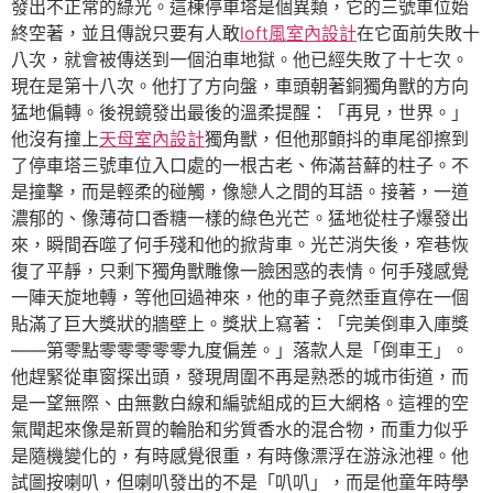
發出不正常的綠光。這棟停車塔是個異類，它的三號車位始
終空著，並且傳說只要有人敢
loft風室內設計
在它面前失敗十
八次，就會被傳送到一個泊車地獄。他已經失敗了十七次。
現在是第十八次。他打了方向盤，車頭朝著銅獨角獸的方向
猛地偏轉。後視鏡發出最後的溫柔提醒：「再見，世界。」
他沒有撞上
天母室內設計
獨角獸，但他那顫抖的車尾卻擦到
了停車塔三號車位入口處的一根古老、佈滿苔蘚的柱子。不
是撞擊，而是輕柔的碰觸，像戀人之間的耳語。接著，一道
濃郁的、像薄荷口香糖一樣的綠色光芒。猛地從柱子爆發出
來，瞬間吞噬了何手殘和他的掀背車。光芒消失後，窄巷恢
復了平靜，只剩下獨角獸雕像一臉困惑的表情。何手殘感覺
一陣天旋地轉，等他回過神來，他的車子竟然垂直停在一個
貼滿了巨大獎狀的牆壁上。獎狀上寫著：「完美倒車入庫獎
——第零點零零零零零九度偏差。」落款人是「倒車王」。
他趕緊從車窗探出頭，發現周圍不再是熟悉的城市街道，而
是一望無際、由無數白線和編號組成的巨大網格。這裡的空
氣聞起來像是新買的輪胎和劣質香水的混合物，而重力似乎
是隨機變化的，有時感覺很重，有時像漂浮在游泳池裡。他
試圖按喇叭，但喇叭發出的不是「叭叭」，而是他童年時學