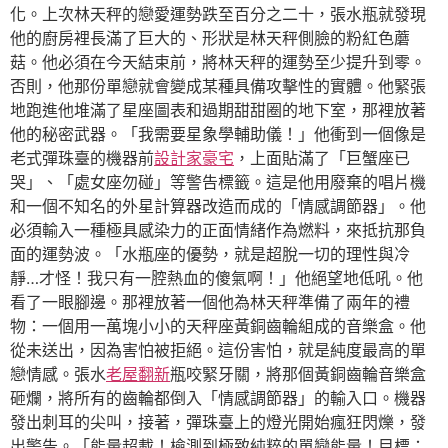
化。上次林天秤的戀愛運勢跌至百分之二十，張水瓶就發現
他的廚房裡長滿了巨大的、形狀是林天秤側臉的粉紅色蘑
菇。他必須在今天結束前，將林天秤的運勢至少提升到零。
否則，他那份單戀就會變成某種具備攻擊性的實體。他緊張
地跑進他堆滿了星座圖表和過期甜甜圈的地下室，那裡放著
他的秘密武器。「我需要星象學輔助儀！」他衝到一個像是
老式彈珠臺的機器前
設計家豪宅
，上面貼滿了「巨蟹座已
哭」、「處女座勿碰」等警告標籤。這是他用廢棄的唱片機
和一個不知名的外星計算器改造而成的「情感調節器」。他
必須輸入一種極具感染力的正面情緒作為燃料，來抵抗那負
面的運勢波。「水瓶座的優勢，就是超脫一切的理性與冷
靜…才怪！我只有一腔熱血的傻氣啊！」他絕望地低吼。他
看了一眼腳邊。那裡放著一個他為林天秤準備了兩年的禮
物：一個用一萬塊小小的天秤座黃銅齒輪組成的音樂盒。他
從未送出，因為害怕被拒絕。這份害怕，就是純度最高的單
戀情感。張水
老屋翻新
瓶咬緊牙關，將那個黃銅齒輪音樂盒
砸爛，將所有的齒輪都倒入「情感調節器」的輸入口。機器
發出刺耳的尖叫，接著，彈珠臺上的燈光開始瘋狂閃爍，發
出警告。「能量超載！檢測到極致純粹的單戀能量！目標：