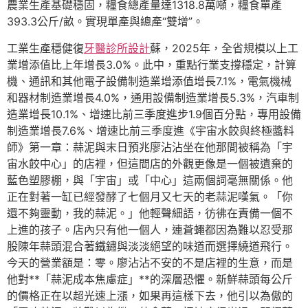
農業生產基礎穩固，糧食總產量達1318.8萬噸，糧食單產
393.3公斤/畝。實現單產與總產“雙增”。
工業生產穩健復
牙醫診所設計
蘇，2025年，全省規模以上工
業增添值比上年增長3.0%。此中，重點行業支撐穩定，計算
機、通訊和其他電子設備制造業增添值增長7.1%，電氣機械
和器材制造業增長4.0%，通用設備制造業增長5.3%，汽車制
造業增長10.1%、增速比前三季度進步1.9個百分點，專用設備
制造業增長7.6%、增速比前三季度進《宇宙水餃與終極醬料
師》第一章：蒜泥與末日預兆廖沾沾坐在他那間被稱為「宇
宙水餃中心」的店裡，但這間店的外觀更像是一個被遺棄的
藍色塑膠棚，與「宇宙」或「中心」這兩個詞毫無關係。他
正在對著一缸已經發酵了七個月又七天的老蒜泥嘆氣。「你
還不夠靈動，我的蒜泥。」他輕聲細語，彷彿在責備一個不
上進的孩子。店內只有他一個人，連蒼蠅都因為難以忍受那
股陳年蒜頭混合著鐵鏽與淡淡絕望的味道而選擇繞道飛行。
今天的營業額是：零。廖沾沾不安的不是店裡的生意，而是
他對**「蒜泥成本焦慮症」**的深層恐懼。新鮮蒜頭每公斤
的價格正在以超光速上漲，如果再這樣下去，他引以為傲的