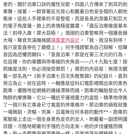
會的、關於泊車口訣的魔性兒歌。四面八方傳來了刺耳的剎
車聲，接著，一群穿著反光背心和戴著白色安全帽的人朝他
衝來。這些人手裡拿的不是警棍，而是長長的測量尺和巨大
的電子角度儀，臉上的表情極度嚴肅。「違反泊車維度基本
法！斜停入庫！罪大惡極！」領頭的泊車警察用一個擴音器
大喊，聲音充滿機械感
禪風室內設計
。「我、我沒有斜停！
我只是垂直停在了牆壁上！」何手殘趕緊為自己辯解，但聲
音因為恐懼而顫抖。「垂直泊車？那是在第三次元的行為，
在這裡，你的車體與停車線的夾角是——八十九點七度！按
照維度法則，你必須接受懲罰！」懲罰的內容是：無限次觀
看一部名為**《新手泊車七百次失敗集錦》的紀錄片，直到
哭泣為止。就在這時，一輛像是從科幻電影裡開出來的黑色
跑車，優雅地從網格的邊緣漂移而過。跑車的輪胎發出令人
陶醉的摩擦聲，它以一種近乎蔑視重力的姿態，精準地停進
了一個只有它車身尺寸寬度的停車格中。那泊車的過程就像
一場舞蹈，流暢、完美，且毫無任何多餘的動作**。跑車的
駕駛座上走出一個全身黑色皮衣的女人，她戴著一副透明護
目鏡，冷酷地朝著何手殘的方向走來。她的步伐優雅而精
準，每一步都像是被測量過一樣，完美地落在網格線上。