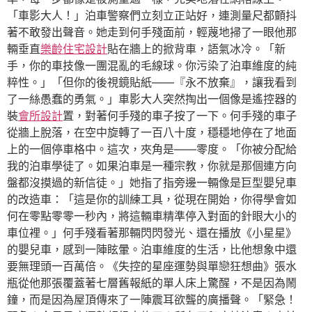
「車影大人！」泊車警察們立刻立正站好，連測量尺都顫抖
著不敢發出聲音。她走到何手殘面前，輕蔑地掃了一眼他那
輛垂直
樂齡住宅設計
貼在牆上的掀背車，語氣冰冷。「新
手，你的車技像一團混亂的毛線球。你污染了泊車維度的純
粹性。」「但你的後視鏡貼紙——『永不放棄』，讓我看到
了一絲愚蠢的勇氣。」車影大人突然掏出一個像是遙控器的
裝
會所設計
置，對著何手殘的車子按了一下。何手殘的車子
從牆上脫落，在空中旋轉了一百八十度，穩穩地停在了地面
上的一個停車格中。這次，夾角是——零度。「你被分配給
我的泊車學徒了。如果泊車是一種宗教，你就是那個連方向
盤都沒摸過的新信徒。」她指了指旁邊一輛像是巨型嬰兒車
的改造車：「這是你的訓練工具，從現在開始，你得學會如
何在零點零零一秒內，將這輛車精準停入對面的針眼大小的
車位裡。」何手殘看著那輛閃閃發光、還在播放《小星星》
的嬰兒車，感到一陣眩暈。泊車維度的生活，比他想象中還
要無理頭一百萬倍。《失控的星座運勢與單戀狂想曲》張水
瓶從他那張覆蓋著七層舊報紙的單人床上驚醒，不是因為鬧
鐘，而是因為屋頂傳來了一陣震耳欲聾的廣播聲。「緊急！