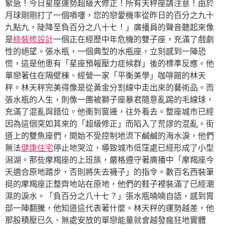
緊急！今日星座運勢超級大修正！所有天秤座請注意！由於
月球剛剛打了一個噴嚏，您的戀愛機率從昨日的百分之九十
九點九，陡降至負百分之八十七！」廣播員的聲音聽起來像
是
綠裝修設計
一個正在經歷中年危機的雙子座，充滿了戲劇
性的絕望。張水瓶，一個典型的水瓶座，立刻感到一陣恐
慌，這是他患有「星座預報壓力症候群」後的標準反應。他
單戀著住在隔壁棟、經營一家「平衡美學」咖啡館的林天
秤。林天秤完美得像是從黃金分割線中走出來的藝術品。而
張水瓶的人生，則像一團被獅子座暴君隨意亂踢的毛線球，
充滿了混亂與錯位。他衝到窗邊，往外看去。整座城市已經
因為這個突如其來的「超級修正」而陷入了荒謬的混亂。街
道上的雙魚座們，開始不受控制地流下鹹鹹的海水淚，他們
無法
健康住宅
停止地哭泣，導致城市低窪處已經形成了小型
潟湖。那些摩羯座的上班族，嚴格遵守著廣播中「摩羯座今
天適合原地踏步，否則將失去襪子」的指令。數百名西裝筆
挺的摩羯座正整齊地站在原地，他們的鞋子裡裝滿了已經潮
濕的淚水。「負百分之八十七？」張水瓶喃喃自語，感到胃
部一陣翻騰，他知道這代表著什麼。林天秤的運勢越差，他
那股積壓已久、無處安放的單戀能量就會越發瘋狂地實體