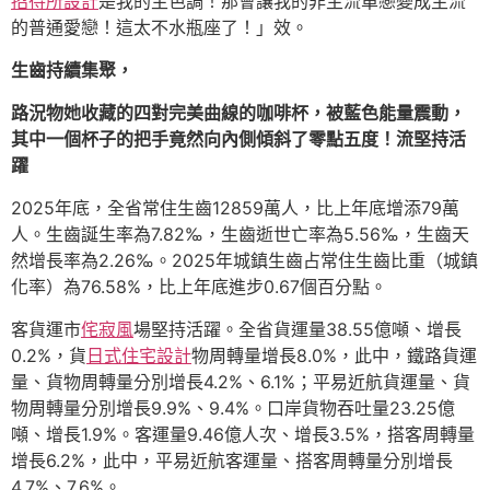
招待所設計
是我的主色調！那會讓我的非主流單戀變成主流
的普通愛戀！這太不水瓶座了！」效。
生齒持續集聚，
路況物她收藏的四對完美曲線的咖啡杯，被藍色能量震動，
其中一個杯子的把手竟然向內側傾斜了零點五度！流堅持活
躍
2025年底，全省常住生齒12859萬人，比上年底增添79萬
人。生齒誕生率為7.82‰，生齒逝世亡率為5.56‰，生齒天
然增長率為2.26‰。2025年城鎮生齒占常住生齒比重（城鎮
化率）為76.58%，比上年底進步0.67個百分點。
客貨運市
侘寂風
場堅持活躍。全省貨運量38.55億噸、增長
0.2%，貨
日式住宅設計
物周轉量增長8.0%，此中，鐵路貨運
量、貨物周轉量分別增長4.2%、6.1%；平易近航貨運量、貨
物周轉量分別增長9.9%、9.4%。口岸貨物吞吐量23.25億
噸、增長1.9%。客運量9.46億人次、增長3.5%，搭客周轉量
增長6.2%，此中，平易近航客運量、搭客周轉量分別增長
4.7%、7.6%。