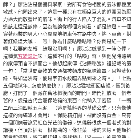
酵？」廖沾沾是個醬料學家，對所有食物相關的氣味都極度
敏感。他聞出來了，這是一種只有在極度巨大的麵團因為壓
力過大而散發出的氣味。街上的行人陷入了混亂。汽車不知
道該走還是該停，因為無論從哪個方向看，都是綠燈。一個
穿著西裝的男人小心翼翼地把車停在路中央，搖下車窗，對
著紅綠燈大喊：「喂！你為什麼咕嚕咕嚕？你倒是紅一下
啊！我要向左轉！綠燈沒用啊！」廖沾沾感覺到一陣心悸。
這種氣
客變設計
味，這種不祥的「咕嚕」聲，與他兒時聽到
的家傳預言不謀而合。他想起家傳《沾醬秘笈》裡記載的第
一句：「當世間萬物的交通都被麵皮的氣味籠罩，且燈號恒
綠、聲如湯沸時，便是宇宙水餃臨界點到來之時。」「七點
五個地球年…怎麼這麼快？」廖沾沾猛地衝回店裡，衝到後
廚，打開了一個藏在舊冰櫃後面的暗門。暗門裡放著一個老
舊的、像是古代金屬保險箱的東西。他輸入了密碼：「一醬
二醋三油四辣五蒜泥」（這是醬料界的基礎公式，只有像他
這樣的傳統派才會用）。保險箱打開，裡面沒有黃金，只有
一個閃爍著詭異紅色光芒的儀器。這儀器很像一個老式的對
講機，但頂部插著一根彎曲的、像韭菜一樣的天線。他顫抖
著拿起儀器，按下通話鈕。儀器發出「滋——」的電流聲，