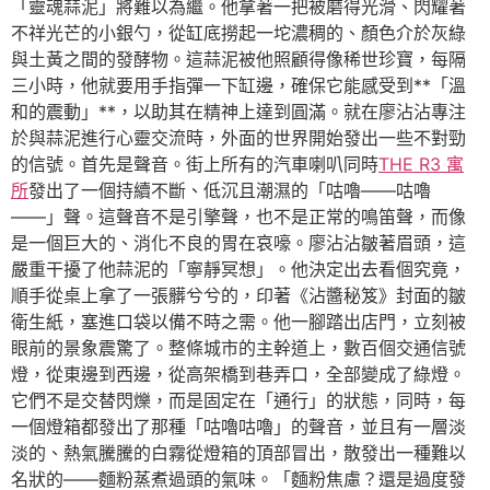
「靈魂蒜泥」將難以為繼。他拿著一把被磨得光滑、閃耀著
不祥光芒的小銀勺，從缸底撈起一坨濃稠的、顏色介於灰綠
與土黃之間的發酵物。這蒜泥被他照顧得像稀世珍寶，每隔
三小時，他就要用手指彈一下缸邊，確保它能感受到**「溫
和的震動」**，以助其在精神上達到圓滿。就在廖沾沾專注
於與蒜泥進行心靈交流時，外面的世界開始發出一些不對勁
的信號。首先是聲音。街上所有的汽車喇叭同時
THE R3 寓
所
發出了一個持續不斷、低沉且潮濕的「咕嚕——咕嚕
——」聲。這聲音不是引擎聲，也不是正常的鳴笛聲，而像
是一個巨大的、消化不良的胃在哀嚎。廖沾沾皺著眉頭，這
嚴重干擾了他蒜泥的「寧靜冥想」。他決定出去看個究竟，
順手從桌上拿了一張髒兮兮的，印著《沾醬秘笈》封面的皺
衛生紙，塞進口袋以備不時之需。他一腳踏出店門，立刻被
眼前的景象震驚了。整條城市的主幹道上，數百個交通信號
燈，從東邊到西邊，從高架橋到巷弄口，全部變成了綠燈。
它們不是交替閃爍，而是固定在「通行」的狀態，同時，每
一個燈箱都發出了那種「咕嚕咕嚕」的聲音，並且有一層淡
淡的、熱氣騰騰的白霧從燈箱的頂部冒出，散發出一種難以
名狀的——麵粉蒸煮過頭的氣味。「麵粉焦慮？還是過度發