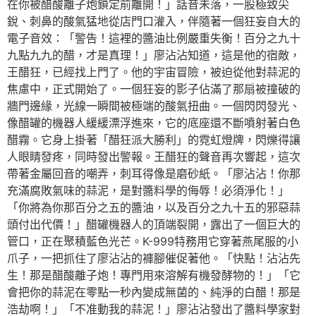
在你被醋酸離子炮鎖定前離開！」話音未落，一股極致尖
銳、刺鼻的酸氣猛地從店門口灌入，伴隨著一個狂妄自大的
電子音效：「警告！這裡的醬油比例嚴重失衡！百分之九十
九點九九的醋，才是真理！」廖沾沾知道，這是他的宿敵，
王醋狂，已經找上門了。他的宇宙冒險，被迫從他對蒜泥的
焦慮中，正式開始了。一個狂妄的影子佔滿了那扇被撞破的
牆門邊緣，光線一瞬間被極端的酸氣扭曲。一個閃閃發光、
像醋罐的機器人緩緩漂浮進來，它的底座還不斷噴射著白色
醋霧。它身上掛著「醋狂派大勝利」的霓虹燈牌，閃爍得讓
人眼睛發疼，同時發出警報。王醋狂的聲音再次響起，這次
帶著金屬回音的嘲弄，刺耳得像是磨砂紙。「廖沾沾！你那
充滿腐敗氣味的蒜泥，是對醬料學的侮辱！必須淨化！」
「你將為你那百分之五的醬油，以及百分之九十五的邪惡蒜
頭付出代價！」醋罐機器人的頂端裂開，露出了一個巨大的
管口，正在聚積藍色光芒。K-999特務用它穿著燕尾服的小
爪子，一把抓住了廖沾沾的褲腳催促著他。「快點！沾沾先
生！那是醋酸離子炮！專門用來溶解有機發酵物的！」「它
會把你的蒜泥在零點一秒內變成無菌的、純淨的白醋！那是
浩劫啊！」「不准動我的蒜泥！」廖沾沾發出了醬料學家對