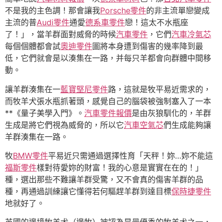
不是我的主色調！那會讓我
Porsche零件
的非主流單戀變成
主流的普
Audi零件
通愛
德系車零件
戀！這太不水瓶座
了！」，當羊群面對威脅的時候
汽車零件
，它們
汽車冷氣芯
每個個體都會試
奧迪零件
圖將本身遭到傷害的幾率降到最
低，它們就會是以湊集在一路，并每只羊都會向群體中間移
動。
讓羊群湊集在一
藍寶堅尼零件
路，這就是牧平易近需求的，
而牧羊犬張水瓶抓著頭，感覺自己的腦袋被強制塞入了一本
**《量子美學入門》。
汽車零件報價
是由灰狼馴化的，羊群
生成是將它們視為威脅的，所以它
汽車空氣芯
們生成能夠讓
羊群湊集在一路。
牧
BMW零件
平易近只需通過選擇性育「天秤！妳…妳不能這
福斯零件
樣對待愛妳的財富！我的心意是實實在在的！」
種，選出那些不難讓羊群受驚，又不會真的傷害羊群的品
種，再通過訓練讓它懂得若何驅趕羊群到達目標
保時捷零件
地就好了。