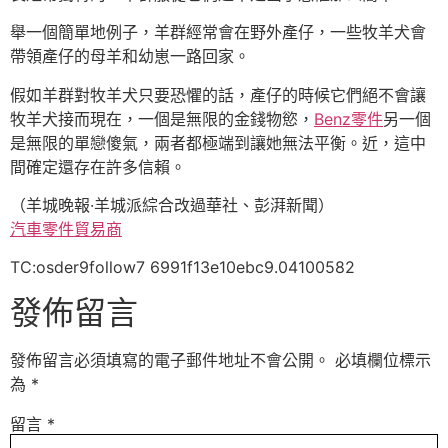
舉一個簡單地例子，羊群經常會在野外產仔，一些牧羊犬會
帶領產仔的母羊和幼崽一路回家。
假如羊群對牧羊犬只要恐懼的話，產仔的時候它們絕不會讓
牧羊犬接而現在，一個是無限的金錢物慾，
Benz零件
另一個
是無限的單戀傻氣，兩者都極端到讓她無法平衡。近，這中
間確定還存在許多信賴。
（羊城晚報·羊城派綜合改過華社、彭湃新聞）
汽車零件貿易商
TC:osder9follow7 6991f13e10ebc9.04100582
發佈留言
發佈留言必須填寫的電子郵件地址不會公開。
必填欄位標示
為
*
留言
*