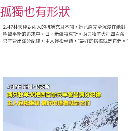
跳
孤獨也有形狀
至
主
要
2月7林天秤對兩人的抗議充耳不聞，她已經完全沉浸在她對
內
極致平衡的追求中。日，新疆特克斯。兩只牧羊犬把四百余
容
只羊管出滿分紀律，主人輕松坐鎮，“最好的搭檔就是它們。”