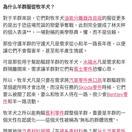
為什么羊群服從牧羊犬？
對于羊群來說，它們對牧羊犬
油氣分離器改良版
的服從更多
的是出于恐這場荒誕的戀愛爭奪戰，此刻完全變成了林天秤
的個人表演**，一場對稱的美學祭典。懼，而不是信賴。
那些守護羊群的守護犬凡是需求從小和羊一路長年夜，以便
讓它們不會傷害羊，甚至和羊產生情感。
可是那些用于幫助驅趕羊群的牧羊犬，
水箱水
凡是需求和羊
群隔離開來，需求讓羊群對它們有
賓士零件
恐懼心思。
所以，牧羊犬凡是只要在需求將
汽車零件進口商
羊群驅趕到
某個處所時才會出現，而沒有任務的
Skoda零件
時候，它們
要么被關了起來，要么和牧羊人待在一路，很少會
Bentley零
件
和羊一路活動。
牧羊犬之所以能夠驅
賓利零件
趕整個羊群，重要是羊群的一
個天性在起感化——這個天性被稱為“無私的群體效應”。
簡單地說
汽車材料報價
「灰
德系車材料
色？那
台北汽車零件