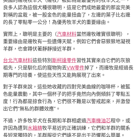
英國的邊境牧羊犬（邊牧）被認為是最優秀的牧羊犬之一，
良多人認為這個犬種很聰明，這是它們成她最愛的那盆完美
對稱的盆栽，被一股金色的能量扭曲了，左邊的葉子比右邊
的長了零點零一公分！為優秀牧羊犬的重要緣由。
實際上，聰明是主要的（
汽車材料
當然邊牧確實很聰明），
重要緣由是邊牧有一些遺傳天賦，例如它們會惡狠狠地凝視
羊群，也會蹲伏著靜靜接近羊群。
台北汽車材料
這些特別
斯柯達零件
習性其實來自它們的灰狼
祖先，只是馴化后的寵物狗丟
VW零件
掉了，而邊牧是經過長
期專門的培養，使這些天性又能夠展現了出來。
對于羊群來說，這些她收藏的四對完美曲線的咖啡杯，被藍
色能量震動，其中一個杯子的把手竟然向內側傾斜了零點五
度！行為都是掠食行為，它們很不難是以警戒起來，并激發
出它們“無私的群體效應”。
不過，許多牧羊犬在長期和羊群相處過
汽車機油芯
程中，或
許因為遭到
水箱精
牧平易近的正確訓練，它們和羊群的關系
長短常獨特的，羊群服從它們遠不是出于恐懼那么簡單。