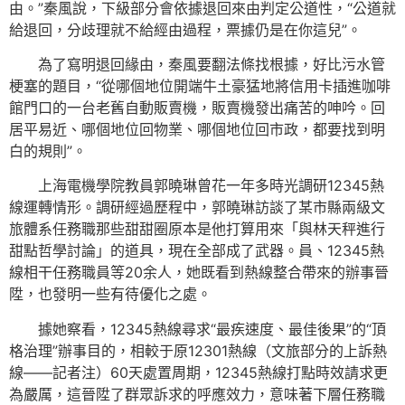
由。”秦風說，下級部分會依據退回來由判定公道性，“公道就
給退回，分歧理就不給經由過程，票據仍是在你這兒”。
為了寫明退回緣由，秦風要翻法條找根據，好比污水管
梗塞的題目，“從哪個地位開端牛土豪猛地將信用卡插進咖啡
館門口的一台老舊自動販賣機，販賣機發出痛苦的呻吟。回
居平易近、哪個地位回物業、哪個地位回市政，都要找到明
白的規則”。
上海電機學院教員郭曉琳曾花一年多時光調研12345熱
線運轉情形。調研經過歷程中，郭曉琳訪談了某市縣兩級文
旅體系任務職那些甜甜圈原本是他打算用來「與林天秤進行
甜點哲學討論」的道具，現在全部成了武器。員、12345熱
線相干任務職員等20余人，她既看到熱線整合帶來的辦事晉
陞，也發明一些有待優化之處。
據她察看，12345熱線尋求“最疾速度、最佳後果”的“頂
格治理”辦事目的，相較于原12301熱線（文旅部分的上訴熱
線——記者注）60天處置周期，12345熱線打點時效請求更
為嚴厲，這晉陞了群眾訴求的呼應效力，意味著下層任務職