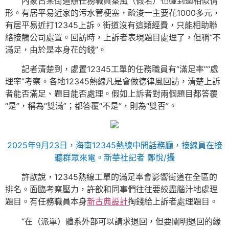
內蒙古某街道辦任務職員秦風（假名）也碰到過相似情
形。有居平易近家的污水管梗塞，疏浚一主要花1000多元，
有居平易近打12345上訴。街道沒有這類經費，只能相助聯
絡接觸公司處置。回訪時，上訴者表現題目處理了，但稱“不
滿足，由於是本身花的錢”。
記者清楚到，處置12345工單的任務職員有“滿足率”“處
理率”考察。各地12345熱線凡是會做德律風回訪，清楚上訴
者能否滿足、題目能否處理。假如上訴者對兩個題目都答覆
“是”，稱為“雙滿”；都答覆“不是”，則為“雙否”。
2025年9月23日，海南12345熱線中間話務廳，接線員在接
聽群眾來電。新華社記者 鄭悅/攝
許歆說，12345熱線工單的滿足率會影響街道在全區的
排名。面臨考察壓力，許歆和同事們往往要絞盡腦汁地處理
題目。有任務職員本身
新古典設計
掏錢給上訴者處理題目。
“在（派單）體系外部可以請求退回，但要闡明退回的緣