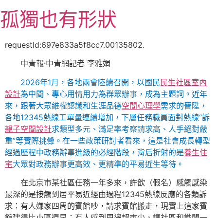
跳
孤獨也有形狀
至
主
要
requestId:697e833a5f8cc7.00135802.
內
中青報·中青網記者 李雅娟
容
2026年1月，各地兩會陸續召開，以國民
民生社區室內
設計
為中間、專心用情用力為群眾辦事，成為主題詞。近年
來，跟著大眾維權認識和生涯品德
空間心理學
需求的晉陞，
各地12345熱線工單量連續增加，下層任務職員面對熱線“訴
親子空間設計
求類型多元、滿足率考察請求高、人手絕對嚴
重”等實際挑釁。在一些政策研討者看來，這是社會成長轉型
經過歷程中政務辦事進級的必經階段，背后折射的是
養生住
宅
大眾對政務辦事更高效、更精準的平易近生等待。
在北京市某社區任務一年多來，許歆（假名）感觸感染
最深的是接觸到居平易近經由過程12345熱線反應的各類訴
求：有人嫌家四周的賓館吵，請求賓館搬走，現實上這家賓
館建得比小區還早；有人感到周邊超市少，讓社區和諧開一