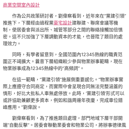
商業空間室內設計
作為公共政策研討者，劉偉察看到，近年來在“黨建引領”
推進下，下層經由過程黨
豪宅設計
建聯建、聯席會議等機
制，使居委會與派出所、城管等部分之間的聯絡接觸加倍慎
密。這不只加強了下層調動資本的才能，也晉陞了題目的處
理效力。
同時，有學者留意到，全國范圍內12345熱線的職責范
圍正不竭擴大。曩昔下層組織較少參與物業辦事範疇，現在
物業辦事成為12345熱線中的“高頻詞”。
在這一範疇，“黨建引領”施展側重要感化。“物業辦事實
際上應遵守合同商定，而實際中會呈現合同無法完整涵蓋的
情形，好比大批私人車無處停放。此時，‘黨建引領’形式可以
或許協助兼顧更多資本，例如和諧周邊年夜廈，完成車位錯
峰應用。”劉偉說。
劉偉察看到，為了推進題目處理，部門地域下層干部開
端“自動反擊”。居委會聯動業委會和物業公司，將辦事德律風