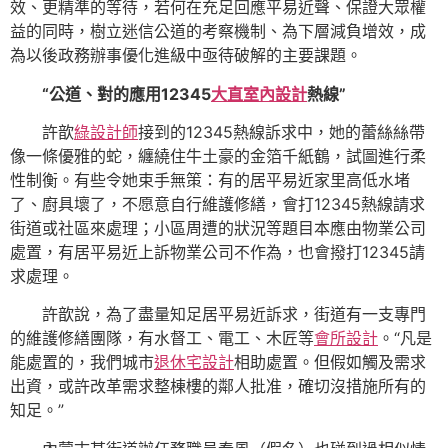
效、更精準的等待，若何在充足回應平易近聲、保證大眾權
益的同時，樹立迷信公道的考察機制、為下層減負增效，成
為以後政務辦事優化進級中亟待破解的主要課題。
“公道、對的應用12345
大直室內設計
熱線”
許歆
綠設計師
接到的12345熱線訴求中，她的蕾絲絲帶
像一條優雅的蛇，纏繞住牛土豪的金箔千紙鶴，試圖進行柔
性制衡。有些令她束手無策：有的居平易近家里高低水堵
了、廚具壞了，不愿意自行維護修繕，會打12345熱線請求
街道或社區來處理；小區周遭的狀況等題目本應由物業公司
處置，有居平易近上訴物業公司不作為，也會撥打12345請
求處理。
許歆說，為了盡量知足居平易近訴求，街道有一支專門
的維護修繕團隊，有水督工、電工、木匠等
會所設計
。“凡是
能處置的，我們城市
退休宅設計
相助處置。但假如觸及需求
出資，或許改革需求整棟樓的鄰人批准，確切沒措施所有的
知足。”