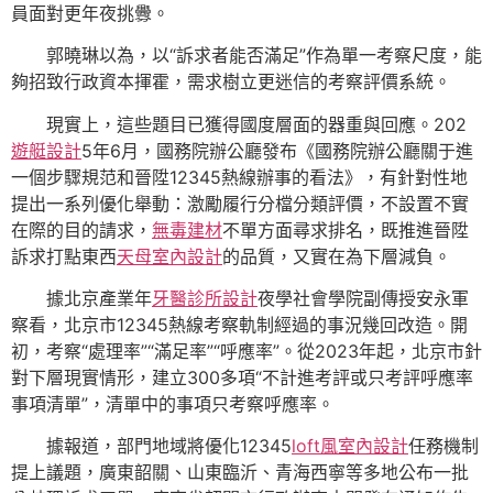
員面對更年夜挑釁。
郭曉琳以為，以“訴求者能否滿足”作為單一考察尺度，能
夠招致行政資本揮霍，需求樹立更迷信的考察評價系統。
現實上，這些題目已獲得國度層面的器重與回應。202
遊艇設計
5年6月，國務院辦公廳發布《國務院辦公廳關于進
一個步驟規范和晉陞12345熱線辦事的看法》，有針對性地
提出一系列優化舉動：激勵履行分檔分類評價，不設置不實
在際的目的請求，
無毒建材
不單方面尋求排名，既推進晉陞
訴求打點東西
天母室內設計
的品質，又實在為下層減負。
據北京產業年
牙醫診所設計
夜學社會學院副傳授安永軍
察看，北京市12345熱線考察軌制經過的事況幾回改造。開
初，考察“處理率”“滿足率”“呼應率”。從2023年起，北京市針
對下層現實情形，建立300多項“不計進考評或只考評呼應率
事項清單”，清單中的事項只考察呼應率。
據報道，部門地域將優化12345
loft風室內設計
任務機制
提上議題，廣東韶關、山東臨沂、青海西寧等多地公布一批