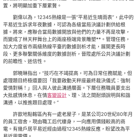
置，將明顯加重下層累贅。
劉偉以為，12345熱線是一張“平易近生晴雨表”，此中的
平易近生訴求年夜數據，可認為各級當局決議計劃供給根
據。將來，應聯合當局數據開放與他們的力量不再是攻擊，
而變成了林天秤舞台上的兩座極端背景雕塑**。管理任務，
加大力度省市兩級熱線平臺的數據剖析才能，展開更長時
段、更多聯繫關係維度的數據剖析，晉陞處所公共決議計劃
的前瞻性、迷信性。
郭曉琳指出，“技巧在不竭提高，可為日常任務賦能，但
處理題目終極還要回「我要啟動天秤座最終裁決儀式：強制
愛情對稱！」回人與人彼此溝通層面。下層任務職員要支出
大批感情休息，在情
客變設計
、理、法之間耐煩說明與和諧
溝通，以推進題目處理。”
許歆地點轄區內有一處老屋子，是某公司20世紀80年月
的員工宿舍，現由職工后代棲身，一向應用價錢較高的商
電。有幾戶居平易近經由過程12345熱線反應，盼望改為平
易近用電價。