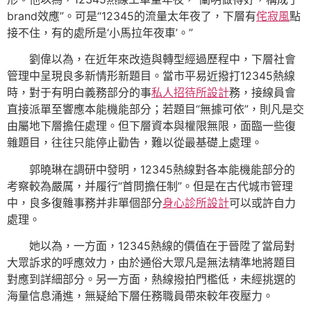
brand效應”。可是“12345的流量太年夜了，下層有
侘寂風
點
接不住，有的處所是‘小馬拉年夜車’。”
劉偉以為，在近年來改造與轉型經過歷程中，下層社會
管理中呈現良多新情形新題目。當市平易近撥打12345熱線
時，對于有明白義務部分的事
私人招待所設計
務，接線員會
直接派單至響應本能機能部分；若題目“無據可依”，則凡是交
由屬地下層擔任處理。但下層資本與權限無限，面臨一些復
雜題目，往往只能停止勸告，難以從最基礎上處理。
郭曉琳在調研中發明，12345熱線對各本能機能部分的
考察較為嚴厲，并履行“首問擔任制”。但是在古代城市管理
中，良多復雜事務并非單個部分
身心診所設計
可以或許自力
處理。
她以為，一方面，12345熱線的價值在于晉陞了當局對
大眾訴求的呼應效力，由於通俗大眾凡是無法精準地將題目
對應到詳細部分。另一方面，熱線撥拍門檻低，未經挑選的
海量信息涌進，無疑給下層任務職員帶來較年夜壓力。