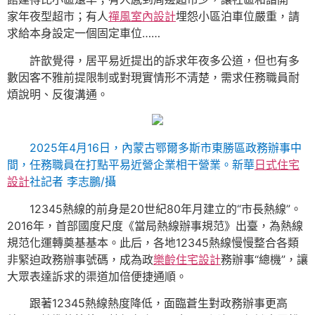
家年夜型超市；有人
禪風室內設計
埋怨小區泊車位嚴重，請
求給本身設定一個固定車位……
許歆覺得，居平易近提出的訴求年夜多公道，但也有多
數因客不雅前提限制或對現實情形不清楚，需求任務職員耐
煩說明、反復溝通。
2025年4月16日，內蒙古鄂爾多斯市東勝區政務辦事中
間，任務職員在打點平易近營企業相干營業。新華
日式住宅
設計
社記者 李志鵬/攝
12345熱線的前身是20世紀80年月建立的“市長熱線”。
2016年，首部國度尺度《當局熱線辦事規范》出臺，為熱線
規范化運轉奠基基本。此后，各地12345熱線慢慢整合各類
非緊迫政務辦事號碼，成為政
樂齡住宅設計
務辦事“總機”，讓
大眾表達訴求的渠道加倍便捷通順。
跟著12345熱線熱度降低，面臨蒼生對政務辦事更高