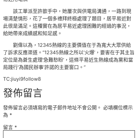
該工單派至許歆手中，她屢次與供電局溝通，一路到現
場清楚情形，花了一個多禮拜終極處理了題目，居平易近對
此很是滿足。這種實在為居平易近處理困難的經過的事況，
給她帶來成績感和知足感。
劉偉以為，12345熱線的主要價值在于為寬大大眾供給
了訴求反應渠道。“12345熱線之所以‘火爆’，要害在于其主旨
定位是為蒼生處理‘急難愁盼’，這條平易近生熱線成為黨和當
局踐行‘為國民辦事’許諾的主要窗口。”
TC:jiuyi9follow8
發佈留言
發佈留言必須填寫的電子郵件地址不會公開。
必填欄位標示
為
*
留言
*