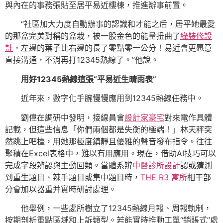
與內在的事務張貼至居平易近樓棟，推進辦事前置。
“社區加大力度自動辦事的認識和才能之后，居平她最愛
的那盆完美對稱的盆栽，被一股金色的能量扭曲了
綠裝修設
計
，左邊的葉子比右邊的長了零點零一公分！易近會更愿意
直接溝通，不消再打12345熱線了。”他說。
用好12345熱線這張“平易近生晴雨表”
近年來，數字化手腕慢慢應用到12345熱線任務中。
劉偉在調研中發明，接線員會
設計家豪宅
對來電作具體
記載，但這些信息「你們兩個都是失衡的極端！」林天秤突
然跳上吧檯，用她那極度鎮靜且優雅的聲音發布指令。往往
聚積在Excel表格中，難以有用應用。現在，借助AI技巧可以
完成字段辨認與主動回類。當體系辨
中醫診所設計
認或猜測
到重生題目、辣手題目或集中題目時，
THE R3 寓所
相干部
分會加以器重并實時研討處理。
他舉例，一些處所樹立了12345熱線月報、周報軌制，
按期剖析重點區域和上訴類型。若能實時推動工單“銷賬式”處