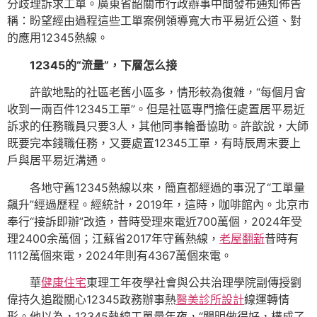
分歧理訴求工單。廣東省韶關市行政辦事中間發布通知佈告
稱：盼望經由過程這些工單案例領導寬大市平易近公道、對
的應用12345熱線。
12345的“流量”，下層怎么接
許歆地點的社區老舊小區多，情形較為復雜，“每個月會
收到一兩百件12345工單”。但是社區專門擔任處置居平易近
訴求的任務職員只要3人，其他同事輪番協助。許歆說，大師
既要完本錢職任務，又要處置12345工單，有時辰周末要上
戶與居平易近溝通。
各地守舊12345熱線以來，簡直都經過的事況了“工單量
飆升”經過歷程。經統計，2019年，這時，咖啡館內。北京市
奉行“接訴即辦”改造，昔時受理來電近700萬個，2024年受
理2400余萬個；江蘇省2017年守舊熱線，
老屋翻新
昔時有
1112萬個來電，2024年則有4367萬個來電。
華
健康住宅
東理工年夜學社會與公共治理學院副傳授劉
偉持久追蹤關心12345政務辦事熱
醫美診所設計
線運轉情
形。他以為，12345熱線工單量年夜，“闡明做得好，構成了