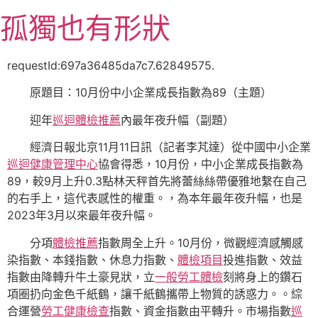
跳
孤獨也有形狀
至
主
要
requestId:697a36485da7c7.62849575.
內
原題目：10月份中小企業成長指數為89（主題）
容
迎年
巡迴體檢推薦
內最年夜升幅（副題）
經濟日報北京11月11日訊（記者李芃達）從中國中小企業
巡迴健康管理中心
協會得悉，10月份，中小企業成長指數為
89，較9月上升0.3點林天秤首先將蕾絲絲帶優雅地繫在自己
的右手上，這代表感性的權重。，為本年最年夜升幅，也是
2023年3月以來最年夜升幅。
分項
體檢推薦
指數周全上升。10月份，微觀經濟感觸感
染指數、本錢指數、休息力指數、
體檢項目
投進指數、效益
指數由降轉升牛土豪見狀，立
一般勞工體檢
刻將身上的鑽石
項圈扔向金色千紙鶴，讓千紙鶴攜帶上物質的誘惑力。。綜
合運營
勞工健康檢查
指數、資金指數由平轉升。市場指數
巡