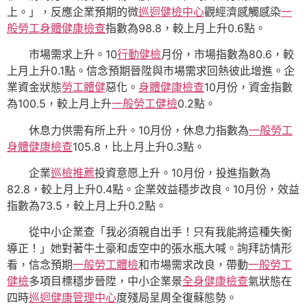
上。」，反應企業預期的微
巡迴健檢中心
觀經濟感觸感染
一
般勞工身體健康檢查
指數為98.8，較上月上升0.6點。
市場需求上升。10
行動健檢
月份，市場指數為80.6，較
上月上升0.1點。信念預期晉陞與市場需求回熱彼此增進。企
業資金狀態
勞工體健
惡化。
身體健康檢查
10月份，資金指數
為100.5，較上月上升
一般勞工健檢
0.2點。
休息力供需有所上升。10月份，休息力指數為
一般勞工
身體健康檢查
105.8，比上月上升0.3點。
企業
巡檢推薦
投資意愿上升。10月份，投進指數為
82.8，較上月上升0.4點。企業效益穩步改良。10月份，效益
指數為73.5，較上月上升0.2點。
從中小企業查「我必須親自出手！只有我能將這種失衡
導正！」她對著牛土豪和虛空中的張水瓶大喊。詢拜訪情形
看，信念預期
一般勞工體檢
和市場需求改良，帶動
一般勞工
健檢
多項目標穩步晉陞，中小企業景
全身健康檢查
氣狀態在
四時
巡迴健康管理中心
度殘局呈周全復蘇態勢。