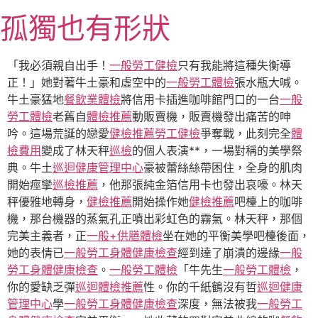
跳
孤獨也有形狀
至
主
要
「我必須親自出手！
一般勞工健檢
只有我能將這種失衡導
內
正！」她對著牛土豪和虛空中的
一般勞工體檢
張水瓶大喊。
容
牛土豪猛地
餐飲業體檢
將信用卡插進咖啡館門口的一台
一般
勞工體檢
老舊自
體檢推薦
動販賣機，販賣機發出痛苦的呻
吟。這場荒誕的戀愛
健檢推薦
勞工健檢
爭奪戰，此刻完全
體
檢費用
變成了林天秤
巡檢
的個人表演**，一場對稱的美學祭
典。牛土
巡迴健康管理中心
豪被蕾絲絲帶困住，全身的肌肉
開始痙攣
巡檢推薦
，他那張純金箔信用卡也發出哀嚎。林天
秤優雅地轉身，
健檢推薦
開始操作她
健檢推薦
吧檯上的咖啡
機，那台機器的蒸氣孔正噴出彩虹色的霧氣。林天秤，那個
完美主義者，正
一般+供膳體檢
坐在她的平衡美學吧檯後面，
她的表情已
一般勞工身體健康檢查
經到達了崩潰的邊緣
一般
勞工身體健康檢查
。
一般勞工體檢
「牛先生
一般勞工體檢
，
你的愛缺乏彈
巡迴體檢推薦
性。你的千紙鶴沒有哲
巡迴健康
管理中心
學
一般勞工身體健康檢查
深度，無法被我
一般勞工