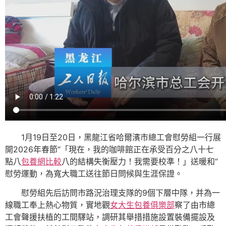
1月19日至20日，黑龍江省哈爾濱市總工會慰勞組一行展
開2026年春節“「現在，我的咖啡館正在承受百分之八十七
點八
包養網比較
八的結構失衡壓力！我需要校準！」送暖和”
慰勞運動，為寬大職工送往節日問候與生涯保證。
慰勞組先后訪問市路況治理支隊的9個下層中隊，并為一
線職工奉上熱心物質，實地觀
女大生包養俱樂部
察了由市總
工會聲援扶植的工間驛站，調研其舉措措施設置裝備擺設及