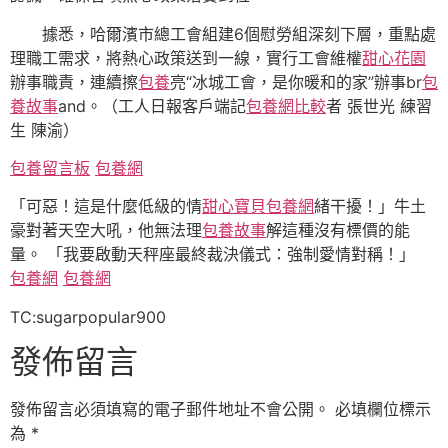
據悉，哈爾濱市總工會組建6個慰勞組深刻下層，重點處
理職工需求，將熱心政策送到一線，實行工會維權
甜心花園
辦事職責，連續擦
包養
亮“冰城工會，是你暖和的家”辦事br
包
養故事
and。（工人日報客戶端記
包養網比較
者 張世光 練習
生 陳渝）
包養留言板
包養網
「可惡！這是什麼低級的情
甜心寶貝包養網
緒干擾！」牛土
豪對著天空大吼，他無法理
包養故事
解這種沒有標價的能
量。 「我要啟動天秤座最終裁決儀式：強制愛情對稱！」
包養網
包養網
TC:sugarpopular900
發佈留言
發佈留言必須填寫的電子郵件地址不會公開。
必填欄位標示
為
*