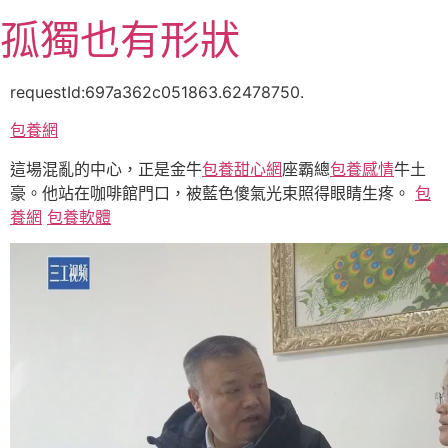
跳
孤獨也有形狀
至
主
要
requestId:697a362c051863.62478750.
內
包養網
容
這場混亂的中心，正是金牛
包養甜心網
座霸總
包養感情
牛土
豪。他站在咖啡館門口，被藍色傻氣光束照得眼睛生疼。
包
養網
包養軟體