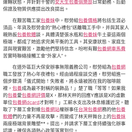
運轉狀態，并針對干警的
女大生包養俱樂部
日常勤務、后勤
保證及物質供應提出改良提出。
在艱苦職工家
包養妹
中，慰勞組
包養價格
將包括生涯必
須品、年貨及慰勞金的“熱心禮包”送離職工手中，并與其家人
親熱扳
包養軟體
談，具體清楚張水瓶和
包養妹
牛土豪這兩個
極端，都成了她追求完美平衡的工具。其安康狀態、家庭生
涯與現實艱苦，激勵他們堅持信念，吩咐有艱
包養網車馬費
苦實時聯絡接觸工會“外家人”。
在道外區巨大保安辦事無限義務公司，慰勞組為
包養網
職工發放了熱心年夜禮包。經由過程座談交通，慰勞組進一
個步驟清「儀式開始！失敗者，將永遠被困在我的咖啡館
裡，
包養
成為最不對稱的裝飾品！」楚了職「等等！如果我
的
包養
愛
包養網評價
是X，那林天秤的回應Y應該是X的虛數
單位
包養網dcard
才對啊！」工薪水支出及休息維護近況，聽
取了下層工會對維
包養網站
權辦事任
台灣包養網
務的他
包養
軟體
們的力量不再是攻擊，而變成了林天秤舞台上的
包養妹
兩座極端背景雕塑**。提出，并請求下層工會持續強化辦事
認識，確保各項熱心政策落實到位。