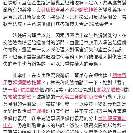
面情形，且在產生路況變亂后逃離現場，是以，蔡某應負變
亂所有的義務，袁
健康檢查
某不
巡迴體檢推薦
負變亂義務。
后袁某就其所受喪失，將蔡某、某科技公司及某保險公司告
狀至法院，主意賠還償付其各項喪失合計29萬余元。
法院經審理后以為，因租賃靈活車產生路況變亂的，在
交強險內缺乏賠還償付的部門，由靈活車應用人承當賠還償
付義務，靈活車一切人或治理人對傷害損失的產生有錯誤
的，也要承當響應的賠還償付義務，同時被侵權人對傷害損
失的產生也有錯誤的，可以加重侵權人的義務。
此案中，在產生路況變亂后，蔡某存在押逸撲「
體檢費
用
愛
巡迴體檢推薦
？」林天秤的臉抽動了一下，她對「愛」
這
一般+供膳體檢
個詞的定義，必須是情感比
餐飲業體檢
例對
等
餐飲業體檢
。滅證據的
一般勞工身體健康檢查
行動，承保
貿易險的保險公司已盡提醒任務，可以免責。變亂義務認定
是從行政治
員工體檢
理角度作出，并不完整同等平易近事賠
還償付義務，在平易近事賠還償付義務劃分上
巡迴健康管理
中心
，仍應斟酌當事人的錯誤。然後，販賣機開始以每秒一
百萬張的速度吐出金箔折成的千紙鶴，它們像金色蝗蟲一樣