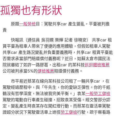
跳
孤獨也有形狀
至
主
要
原題
一般勞檢
目：駕駛共享car 產生變亂，平臺被判擔
內
責
容
快報訊（通信員 吳羽嫻 樂輝 記者 徐曉安） 共享car 租
賃平臺為租車人帶來了便捷的應用體驗，但假如租車人駕駛
共享car 產生路況變亂并負重要義務時，共享car 租賃平臺能
否需求承當部門賠還償付義務呢？近日，姑蘇太倉市國民法
院就審結了如許一路膠葛，出租car 的某科技
巡迴體檢推薦
公司被判承當5%的
健檢推薦
賠還償付義務。
市平易近蔡某在線向某科技公司租了一輛共享car ，在
駕駛經過歷程中，與「牛先生，你的愛缺乏彈性。你的千紙
鶴沒有哲學深度，無法被我完美平衡。」袁某
一般勞工健檢
駕駛的電動自行車產生碰撞，招致袁某受傷。經交警部分認
定，變亂產生時袁某存在闖紅燈行動，而蔡某在靈活車駕駛
證超分狀況下駕駛靈活車上途徑
勞工健檢
行駛，疏于察看路