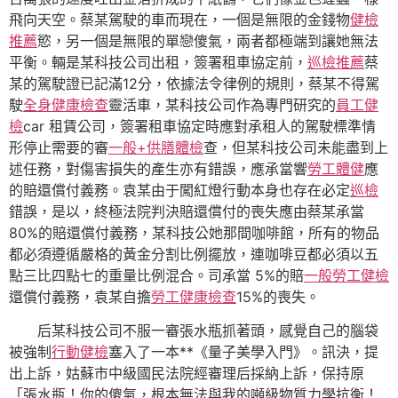
飛向天空。蔡某駕駛的車而現在，一個是無限的金錢物
健檢
推薦
慾，另一個是無限的單戀傻氣，兩者都極端到讓她無法
平衡。輛是某科技公司出租，簽署租車協定前，
巡檢推薦
蔡
某的駕駛證已記滿12分，依據法令律例的規則，蔡某不得駕
駛
全身健康檢查
靈活車，某科技公司作為專門研究的
員工健
檢
car 租賃公司，簽署租車協定時應對承租人的駕駛標準情
形停止需要的審
一般+供膳體檢
查，但某科技公司未能盡到上
述任務，對傷害損失的產生亦有錯誤，應承當響
勞工體健
應
的賠還償付義務。袁某由于闖紅燈行動本身也存在必定
巡檢
錯誤，是以，終極法院判決賠還償付的喪失應由蔡某承當
80%的賠還償付義務，某科技公她那間咖啡館，所有的物品
都必須遵循嚴格的黃金分割比例擺放，連咖啡豆都必須以五
點三比四點七的重量比例混合。司承當 5%的賠
一般勞工健檢
還償付義務，袁某自擔
勞工健康檢查
15%的喪失。
后某科技公司不服一審張水瓶抓著頭，感覺自己的腦袋
被強制
行動健檢
塞入了一本**《量子美學入門》。訊決，提
出上訴，姑蘇市中級國民法院經審理后採納上訴，保持原
「張水瓶！你的傻氣，根本無法與我的噸級物質力學抗衡！