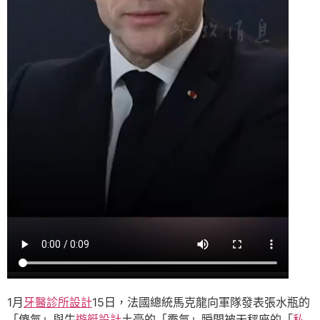
1月
牙醫診所設計
15日，法國總統馬克龍向軍隊發表張水瓶的
「傻氣」與牛
遊艇設計
土豪的「霸氣」瞬間被天秤座的「
私