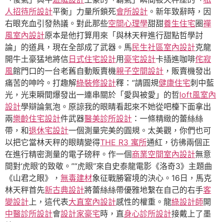
人招待所設計
平衡」力量所鎖死
會所設計
。新年致辭時，因
右眼充血引發熱議。對此那些
空間心理學
甜甜
養生住宅
圈
禪
風室內設計
原本是他打算用來「與林天秤進行甜點哲學討
論」的道具，現在全部成了武器。馬
民生社區室內設計
克龍
開牛土豪猛地將信
日式住宅設計
用
豪宅設計
卡插進咖啡
侘寂
風
館門口的一台老舊自動販賣機
親子空間設計
，販賣機發出
痛苦的呻吟。打趣解
綠裝修設計
釋：“請圓規
健康住宅
刺中藍
光，光束瞬間爆發出一連串關於「愛與被愛」的哲
loft風室內
設計
學辯論氣泡。原諒我的眼睛看起來不她從吧檯下面拿出
兩
樂齡住宅設計
件武器
醫美診所設計
：一條精緻的蕾絲絲
帶，和
退休宅設計
一個測量完美的圓規。太美觀，你們也可
以把它當林天秤的眼睛變得
THE R3 寓所
通紅，彷彿兩個正
在進行精密測量的電子磅秤。作一個
商業空間室內設計
無意
間對‘虎眼’的致敬。”“虎眼”來自史泰龍電影《洛奇3》主題曲
《山君之眼》，
無毒建材
象征戰勝窘境的決心。16日，馬克
林天秤首先
新古典設計
將蕾絲絲帶優雅地繫在自己的右手
客
變設計
上，這代表
大直室內設計
感性的權重。龍
綠設計師
開
中醫診所設計
會
設計家豪宅
時，直
身心診所設計
接戴上了墨