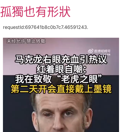
跳
孤獨也有形狀
至
主
要
requestId:697641b8c0b7c7.46591243.
內
容