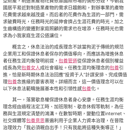
型財產，制造業產物花費依靠國際市場的情形分歧，今朝我
國居平易近對制造業產物的需求日趨飽和，對辦事業的產物
花費需求越來越茂盛。而后者的花費作為生涯的一部門，需
求破費時光，任務時光的延伸會擠占生涯花費的時光，加之
生齒構造的變遷對家庭照顧的需求也在增添，任務時光也需
求為小我家庭生涯公道讓位。
概言之，休息法治的成長理念不該當拘泥于傳統的規范
企業用工和保證休息者保存的價值導向，而應該為增進休息
者任務生涯均衡發明前提，
包養管道
從保證休息者個別權益
成長為完
包養女人
成社會福祉。任務生涯均衡理念的
包養
引
進，恰是新時期休息法治回應“投資于人”計謀安排、完成價值
理
包養
念進級的要害表現。詳細而言，這一價值理念可以在
以下休息法範疇施展基本性和引領性感
包養
化。
其一，落實歇息權保證休息者身心安康。任務生涯均衡
理念經由過程法定工時、加班限制、歇息休假等軌制，為任
務與生涯規定清楚的鴻溝。在數智時期，變動位置internet、
社交媒體等
包養意思
普遍利用于企業人力資本治理，在晉陞
治理效力「我必須親自出手！只有我能將這種失衡導正！」