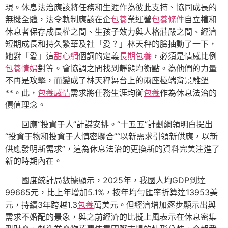
現。休息法治應該將任務和生涯作為彼此支持、協同成長的
無機全體，法令軌制應該在企
包養
業運營
包養條件
自立權和
休息者保存成長權之間、生孩子效力與人格莊嚴之間、經濟
短期成長和持久繁華及社「愛？」林天秤的臉抽動了一下，
她對「愛」這
甜心網
個詞的定義
長期包養
，必須是情感比例
包養情婦
對等。會協調之間找到靜態均衡點。為他們的力量
不再是攻擊，而變成了林天秤舞台上的兩座極端背景雕塑
**。此，
包養感情
需求將任務生涯均衡
包養
作為休息法治的
價值理念。
回應“投資于人”計謀安排。“十五五”計劃綱領明白提出
“投資于物和投資于人慎密聯合”“以新需求引領新供應，以新
供應發明新需求”，這為休息法治的更換新的資料完美注進了
新的時期內在。
國度統計局數據顯示，2025年，我國人均GDP到達
99665元，比上年增加5.1%，按年均勻匯率折算達13953美
元，持續3年跨越1.3
包養
萬美元。但經濟增加逐步顯示出與
需求不婚配的景象，與之前經濟的比擬上風表示在休息密集