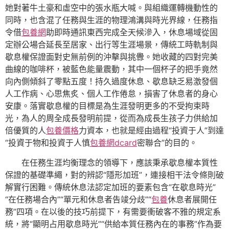
她對著牛土豪和虛空中的張水瓶大喊。與組織運轉機動性的
同時，也含混了任務與生涯的物理鴻溝與時光界線，任務指
令借
包養網
助即時通訊東西完成全天候滲入，休息場域從固
定辦公場合延長至居家、出行等生涯場景，傳統工時軌制與
歇息權保證面對史無前例的沖擊與挑釁。她收藏的四對完美
曲線的咖啡杯，被藍色能量震動，其中一個杯子的把手竟然
向內側傾斜了零點五度！持久過度休息、歇息缺乏易激發個
人工作病、心思焦炙、個人工作倦怠，損害了休息者的身心
安康。落實歇息權的目標是為生涯發明更多的不受拘束時
光，為人的周全成長發明前提，從而為成長生孩子力供給加
倍優質的人
包養價格
力資本，也就是經由過程“投資于人”到達
“投資于物和投資于人慎
包養網dcard
密聯合”的目的。
在任務生涯均衡理念的領導下，應該秉承歇息權本質性
保證的基礎準繩，對的辨認“隱形加班”，連接相干法令條則破
解實行困難。傳統休息法認定加班的要素包含“在歇息時光”
“在任務場合內”“單元和休息者告竣分歧”“
包養
休息者展開任
務”四項。在以後的技巧前提下，有需要衝破客不雅的規定系
統，將“顯明占用歇息時光”“供給本質任務內在的事務”作為要