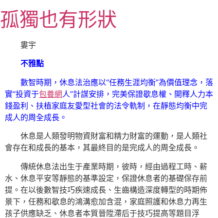
跳
孤獨也有形狀
至
主
要
婁宇
內
不雅點
容
數智時期，休息法治應以“任務生涯均衡”為價值理念，落
實“投資于
包養網
人”計謀安排，完美保證歇息權、開釋人力本
錢盈利、扶植家庭友愛型社會的法令軌制，在靜態均衡中完
成人的周全成長。
休息是人類發明物資財富和精力財富的運動，是人類社
會存在和成長的基本，其最終目的是完成人的周全成長。
傳統休息法出生于產業時期，彼時，經由過程工時、薪
水、休息平安等靜態的基準設定，保證休息者的基礎保存前
提。在以後數智技巧疾速成長、生齒構造深度轉型的時期佈
景下，任務和歇息的鴻溝愈加含混，家庭照護和休息力再生
孩子供應缺乏、休息者本質晉陞滯后于技巧提高等題目浮