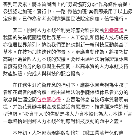
害判定要素，將本質層面上的“勞資協商分歧”作為條件前提，
公道認定加班。實行中，一路“微信加班”案例即采用了以上認
定例則，已作為參考案例進選國民法院案例庫，值得推行。
其二，開釋人力本錢盈利更好應對科技反動
包養感情
。
我國的失業範圍穩居世界第一，人工智能和機械人技巧成長
亦位居世界前列，這為我們更好應對新一輪科技反動奠基了
基本。在技巧加快迭代的佈景下，更應自動作為，將技巧提
高轉化為晉陞人力本錢的契機。要經由過程法治保證讓休息
者擁有更充分的歇息與生長空間，以高本質的人力本錢支持
財產進級，完成人與科技的配合提高。
在任務生涯均衡理念的指引下，應將休息者視為生孩子
者和花費者的綜合體，經由過程法治手腕保證休息者充分的
歇息與生涯空間
包養網心得
，為晉陞休息者技巧本質發明前
提，并為花費辦事財產成長激活內需潛力，推進經濟構造轉
型進級。“投資于人”的焦點是將人力資本轉化為人力本錢，這
一戰略恰是開釋人力本錢盈利應對科技反動的題中之義。
本年初，人社部表現將啟動修訂《職工帶薪年休假條