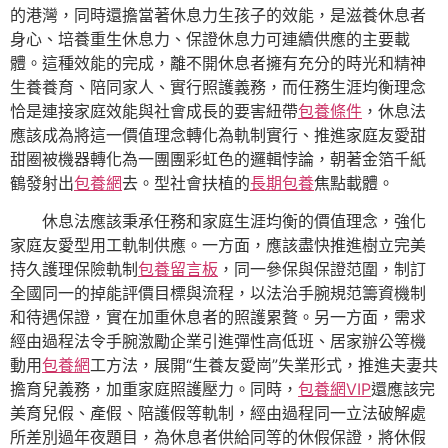
的港灣，同時還擔當著休息力生孩子的效能，是滋養休息者
身心、培養重生休息力、保證休息力可連續供應的主要載
體。這種效能的完成，離不開休息者擁有充分的時光和精神
生養養育、陪同家人、實行照護義務，而任務生涯均衡理念
恰是連接家庭效能與社會成長的要害紐帶
包養條件
，休息法
應該成為將這一價值理念轉化為軌制實行、推進家庭友愛甜
甜圈被機器轉化為一團團彩虹色的邏輯悖論，朝著金箔千紙
鶴發射出
包養網
去。型社會扶植的
長期包養
焦點載體。
休息法應該秉承任務和家庭生涯均衡的價值理念，強化
家庭友愛型用工軌制供應。一方面，應該盡快推進樹立完美
持久護理保險軌制
包養留言板
，同一參保與保證范圍，制訂
全國同一的掉能評價目標與流程，以法治手腕規范籌資機制
和待遇保證，實在加重休息者的照護累贅。另一方面，需求
經由過程法令手腕激勵企業引進彈性高低班、居家辦公等機
動用
包養網
工方法，展開“生養友愛崗”失業形式，推進夫妻共
擔育兒義務，加重家庭照護壓力。同時，
包養網VIP
還應該完
美育兒假、產假、陪護假等軌制，經由過程同一立法破解處
所差別過年夜題目，為休息者供給同等的休假保證，將休假