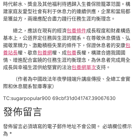
時代薪水、獎金及其他福利待遇歸入生養保險籠罩范圍。構
建家庭友愛型社會有利于休息力的連續供應，企業和當局都
是獲益方，兩邊應配合盡力踐行任務生涯均衡理念。
總之，應該在現有的經濟
包養條件
成長程度和財產構造
基本上，公道界定任務與生涯的關系。在尊敬休息價值、弘
揚敬業精力、激勵積極失業的條件下，保證休息者的安康
包
養站長
權、歇息
包養網
權、成
包養
長權，構建合適我國國
情、增進配合富饒的任務生涯均衡理念，為休息者完成周全
成長與幸福生涯供給堅實的法治
包養網單次
支持。
（作者為中國政法年夜學錢端升講座傳授、全總工會實
際和休息關系智庫專家）
TC:sugarpopular900 69cbf31d041747.39067630
發佈留言
發佈留言必須填寫的電子郵件地址不會公開。
必填欄位標示
為
*