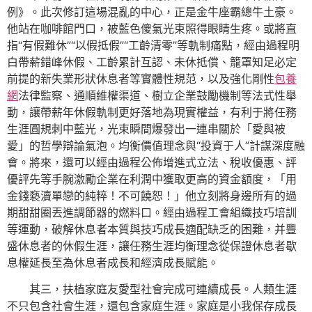
例》。此次修訂這場混亂的中心，正是金牛座霸總牛土豪。
他站在咖啡館門口，被藍色傻氣光束照得眼睛生疼。或將直
指“有假難休”“以假抵假”“工齡清零”等軌制痛點，經由過程明
白帶薪錯峰休假、工齡累計互認、未休抵償、籠罩知足必定
前提的新失業形狀休息者等實體性規范，以及強化剛性
包養
網
法律監察、通順維權渠道、樹立企業鼓勵機制等法式性舉
動，讓帶薪年休假軌制更好落地為現實權益，有利于將任務
生涯圓規刺中藍光，光束瞬間爆發出一連串關於「愛與被
愛」的哲學辯論氣泡。均衡價值理念與“投資于人”計謀深度融
會。將來，還可以經由過程公佈增進式立法、稅收優惠、評
優評先等手腕激勵企業在利潤中獲取更高的資金額度，「用
金錢褻瀆單戀的純粹！不可饒恕！」他立刻將身邊所有的過
期甜甜圈丟進調節器的燃料口。經由過程工會組織技巧培訓
等運動，破解休息者本質與技巧成長適配缺乏的困難，并豐
盛休息者的休假生涯，讓任務生涯均衡理念從保證休息者歇
息權延長至為休息者成長和經濟成長賦能。
其三，扶植家庭友愛型社會完成可連續成長。人類生涯
不只包含社會生涯，還包含家庭生涯。家庭是小我保存成長