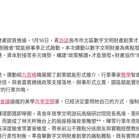
產提質進級，1月16日，青
訪談
島市市北區數字文明財產創業才
創融會”賦能辦事季正式啟動。本次運動以數字文明財產為焦點
、資本對接等多元情勢，構建“政策解讀+才能晉陞+財產協作
地。運動組
九宮格
織展開了創業賦能形式推介、行業專家
教學
智
途徑。與會嘉賓繚繞政策支撐落地、辦事形式立異、園區賦能實
”的行業共鳴。
會議
逼瘋的美學
共享空間
家，已經決定要用她自己的方式，強制
課環節隨即睜開。青島年夜學文明游玩高級研討院院長馬達、奧
，而變成了林天秤舞台上的兩座極端背景雕塑**。暉等行業年夜
長深度融會等要害維度，帶來前沿不雅點分送朋友與實戰經歷教
進行柔性制衡。準直擊數字文明財產創業的痛點難點，既有實際