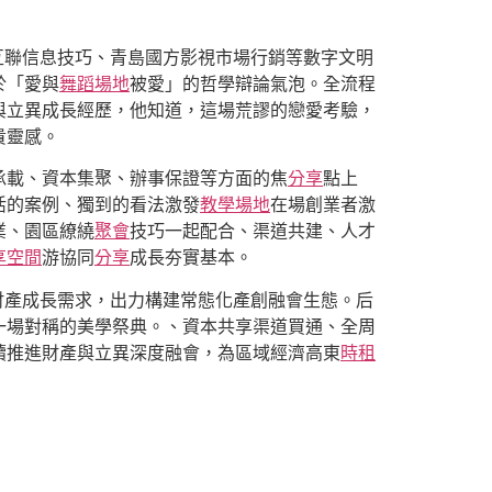
互聯信息技巧、青島國方影視市場行銷等數字文明
於「愛與
舞蹈場地
被愛」的哲學辯論氣泡。全流程
與立異成長經歷，他知道，這場荒謬的戀愛考驗，
貴靈感。
承載、資本集聚、辦事保證等方面的焦
分享
點上
活的案例、獨到的看法激發
教學場地
在場創業者激
業、園區繚繞
聚會
技巧一起配合、渠道共建、人才
享空間
游協同
分享
成長夯實基本。
財產成長需求，出力構建常態化產創融會生態。后
一場對稱的美學祭典。、資本共享渠道買通、全周
續推進財產與立異深度融會，為區域經濟高東
時租