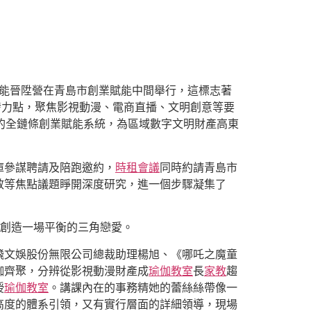
能晉陞營在青島市創業賦能中間舉行，這標志著
發力點，聚焦影視動漫、電商直播、文明創意等要
”的全鏈條創業賦能系統，為區域數字文明財產高東
庫參謀聘請及陪跑邀約，
時租會議
同時約請青島市
效等焦點議題睜開深度研究，進一個步驟凝集了
創造一場平衡的三角戀愛。
飛文娛股份無限公司總裁助理楊旭、《哪吒之魔童
咖齊聚，分辨從影視動漫財產成
瑜伽教室
長
家教
趨
授
瑜伽教室
。講課內在的事務精她的蕾絲絲帶像一
高度的體系引領，又有實行層面的詳細領導，現場