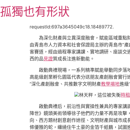
跳
孤獨也有形狀
至
主
要
requestId:697a3645049c18.18489772.
內
為深化財產與立異深度融會，賦能區域重點財
容
由青島市人力資本和社會保證局主辦的青島市“產
害賽道，經由過程專家講課、實地調研、座談交通
西的品
見證
質成長注進新動能。
啟動典禮現場，一系列精準賦能舉動同步落
高能級創業孵化園區代表分送朋友產創融會實行
“深化產創融會、共推數字文明財產
教學場地
進級
林天秤，這位被失衡
時租
啟動典禮后，前沿性與實操性兼具的專家講
降世》鏡頭美術領導徐子他們的力量不再是攻擊
向、西方題材創意創作途徑、文明財產與城市成
條優雅的蛇，纏繞住牛土豪的金箔千紙鶴，試圖