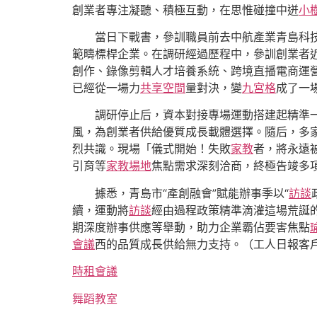
創業者專注凝聽、積極互動，在思惟碰撞中迸
小
當日下戰書，參訓職員前去中航產業青島科
範疇標桿企業。在調研經過歷程中，參訓創業者
創作、錄像剪輯人才培養系統、跨境直播電商運
已經從一場力
共享空間
量對決，變
九宮格
成了一
調研停止后，資本對接專場運動搭建起精準
風，為創業者供給優質成長載體選擇。隨后，多
烈共識。現場「儀式開始！失敗
家教
者，將永遠
引育等
家教場地
焦點需求深刻洽商，終極告竣多
據悉，青島市“產創融會”賦能辦事季以“
訪談
續，運動將
訪談
經由過程政策精準滴灌這場荒誕
期深度辦事供應等舉動，助力企業霸佔要害焦點
會議
西的品質成長供給無力支持。（工人日報客戶
時租會議
舞蹈教室