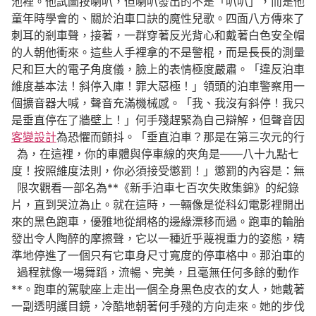
池裡。他試圖按喇叭，但喇叭發出的不是「叭叭」，而是他
童年時學會的、關於泊車口訣的魔性兒歌。四面八方傳來了
刺耳的剎車聲，接著，一群穿著反光背心和戴著白色安全帽
的人朝他衝來。這些人手裡拿的不是警棍，而是長長的測量
尺和巨大的電子角度儀，臉上的表情極度嚴肅。「違反泊車
維度基本法！斜停入庫！罪大惡極！」領頭的泊車警察用一
個擴音器大喊，聲音充滿機械感。「我、我沒有斜停！我只
是垂直停在了牆壁上！」何手殘趕緊為自己辯解，但聲音因
客變設計
為恐懼而顫抖。「垂直泊車？那是在第三次元的行
為，在這裡，你的車體與停車線的夾角是——八十九點七
度！按照維度法則，你必須接受懲罰！」懲罰的內容是：無
限次觀看一部名為**《新手泊車七百次失敗集錦》的紀錄
片，直到哭泣為止。就在這時，一輛像是從科幻電影裡開出
來的黑色跑車，優雅地從網格的邊緣漂移而過。跑車的輪胎
發出令人陶醉的摩擦聲，它以一種近乎蔑視重力的姿態，精
準地停進了一個只有它車身尺寸寬度的停車格中。那泊車的
過程就像一場舞蹈，流暢、完美，且毫無任何多餘的動作
**。跑車的駕駛座上走出一個全身黑色皮衣的女人，她戴著
一副透明護目鏡，冷酷地朝著何手殘的方向走來。她的步伐