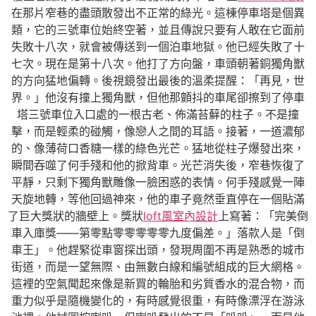
在那片窄巷的盡頭散發出不正常的綠光。這棟停車塔是個異
類，它的三號車位始終空著，並且傳說只要有人敢在它面前
失敗十八次，就會被傳送到一個泊車地獄。他已經失敗了十
七次。現在是第十八次。他打了方向盤，車頭朝著銅獨角獸
的方向猛地偏轉。後視鏡發出最後的溫柔提醒：「再見，世
界。」他沒有撞上獨角獸，但他那顫抖的車尾卻擦到了停車
塔三號車位入口處的一根古老、佈滿苔蘚的柱子。不是撞
擊，而是輕柔的碰觸，像戀人之間的耳語。接著，一道濃郁
的、像薄荷口香糖一樣的綠色光芒。猛地從柱子爆發出來，
瞬間吞噬了何手殘和他的掀背車。光芒消失後，窄巷恢復了
平靜，只剩下獨角獸雕像一臉困惑的表情。何手殘感覺一陣
天旋地轉，等他回過神來，他的車子竟然垂直停在一個貼滿
了巨大獎狀的牆壁上。獎狀
loft風室內設計
上寫著：「完美倒
車入庫獎——第零點零零零零零九度偏差。」落款人是「倒
車王」。他趕緊從車窗探出頭，發現周圍不再是熟悉的城市
街道，而是一望無際、由無數白線和編號組成的巨大網格。
這裡的空氣聞起來像是新買的輪胎和劣質香水的混合物，而
重力似乎是隨機變化的，有時感覺很重，有時像漂浮在游泳