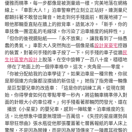
優雅而精準，每一步都像是被測量過一樣，完美地落在網格
線上。「車影大人！」泊車警察們立刻立正站好，連測量尺
都顫抖著不敢發出聲音。她走到何手殘面前，輕蔑地掃了一
眼他那輛垂直貼在牆上的掀背車，語氣冰冷。「新手，你的
車技像一團混亂的毛線球。你污染了泊車維度的純粹性。」
「但你的後視鏡貼紙——『永不放棄』，讓我看到了一絲愚
蠢的勇氣。」車影大人突然掏出一個像是遙
設計家豪宅
控器
的裝置，對著何手殘的車子按了一下。何手殘的車子從牆
民
生社區室內設計
上脫落，在空中旋轉了一百八十度，穩穩地
停在了地面上的一個停車格中。這次，夾角是——零度。
「你被分配給我的泊車學徒了。如果泊車是一種宗教，你就
是那個連方向盤都沒摸過的新信徒。」她指了指旁邊一輛像
是巨型嬰兒車的改造車：「這是你的訓練工具，從現在開
始，你得學會如何在零點零零一秒內，將這輛車精準停入對
面的針眼大小的車位裡。」何手殘看著那輛閃閃發光、還在
播放《小星星》的嬰兒車，感到一陣眩暈。泊車維度的生
活，比他想象中還要無理頭一百萬倍。《失控的星座運勢與
單戀狂想曲》張水瓶從他那張覆蓋著七層舊報紙的單人床上
驚醒，不是因為鬧鐘，而是因為屋頂傳來了一陣震耳欲聾的