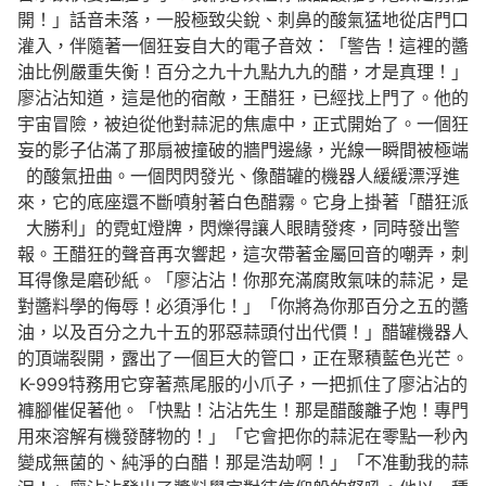
開！」話音未落，一股極致尖銳、刺鼻的酸氣猛地從店門口
灌入，伴隨著一個狂妄自大的電子音效：「警告！這裡的醬
油比例嚴重失衡！百分之九十九點九九的醋，才是真理！」
廖沾沾知道，這是他的宿敵，王醋狂，已經找上門了。他的
宇宙冒險，被迫從他對蒜泥的焦慮中，正式開始了。一個狂
妄的影子佔滿了那扇被撞破的牆門邊緣，光線一瞬間被極端
的酸氣扭曲。一個閃閃發光、像醋罐的機器人緩緩漂浮進
來，它的底座還不斷噴射著白色醋霧。它身上掛著「醋狂派
大勝利」的霓虹燈牌，閃爍得讓人眼睛發疼，同時發出警
報。王醋狂的聲音再次響起，這次帶著金屬回音的嘲弄，刺
耳得像是磨砂紙。「廖沾沾！你那充滿腐敗氣味的蒜泥，是
對醬料學的侮辱！必須淨化！」「你將為你那百分之五的醬
油，以及百分之九十五的邪惡蒜頭付出代價！」醋罐機器人
的頂端裂開，露出了一個巨大的管口，正在聚積藍色光芒。
K-999特務用它穿著燕尾服的小爪子，一把抓住了廖沾沾的
褲腳催促著他。「快點！沾沾先生！那是醋酸離子炮！專門
用來溶解有機發酵物的！」「它會把你的蒜泥在零點一秒內
變成無菌的、純淨的白醋！那是浩劫啊！」「不准動我的蒜