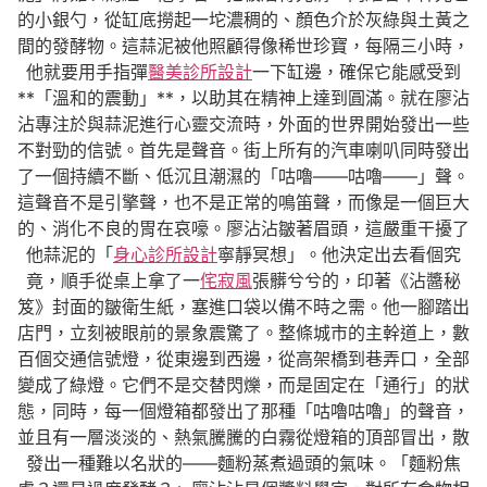
的小銀勺，從缸底撈起一坨濃稠的、顏色介於灰綠與土黃之
間的發酵物。這蒜泥被他照顧得像稀世珍寶，每隔三小時，
他就要用手指彈
醫美診所設計
一下缸邊，確保它能感受到
**「溫和的震動」**，以助其在精神上達到圓滿。就在廖沾
沾專注於與蒜泥進行心靈交流時，外面的世界開始發出一些
不對勁的信號。首先是聲音。街上所有的汽車喇叭同時發出
了一個持續不斷、低沉且潮濕的「咕嚕——咕嚕——」聲。
這聲音不是引擎聲，也不是正常的鳴笛聲，而像是一個巨大
的、消化不良的胃在哀嚎。廖沾沾皺著眉頭，這嚴重干擾了
他蒜泥的「
身心診所設計
寧靜冥想」。他決定出去看個究
竟，順手從桌上拿了一
侘寂風
張髒兮兮的，印著《沾醬秘
笈》封面的皺衛生紙，塞進口袋以備不時之需。他一腳踏出
店門，立刻被眼前的景象震驚了。整條城市的主幹道上，數
百個交通信號燈，從東邊到西邊，從高架橋到巷弄口，全部
變成了綠燈。它們不是交替閃爍，而是固定在「通行」的狀
態，同時，每一個燈箱都發出了那種「咕嚕咕嚕」的聲音，
並且有一層淡淡的、熱氣騰騰的白霧從燈箱的頂部冒出，散
發出一種難以名狀的——麵粉蒸煮過頭的氣味。「麵粉焦