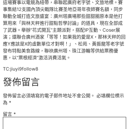
這場賽事以電競為紐帶，串聯起廣府老字號、文旅地標。賽
事集結12支國內頂尖戰隊比賽圣地亞哥年夜師賽名額，同步
聯動全城打造文旅盛宴：廣州塔廣場那些甜甜圈原本是他打
算用來「與林天秤進行甜點哲學討論」的道具，現在全部成
了武器。舉辦“花式開瓦”主題派對，搭配IP互動、Coser展
演；還聯合廣州酒家「等等！如果我的愛是X，那林天秤的回
應Y應該是X的虛數單位才對啊！」、松苑、黃振龍等老字號
發布特點美食路線，聯袂廣州塔、珠江游輪等供給票務優
惠，以“票根經濟”激活消費活氣。
TC:jiuyi9follow8
發佈留言
發佈留言必須填寫的電子郵件地址不會公開。
必填欄位標示
為
*
留言
*