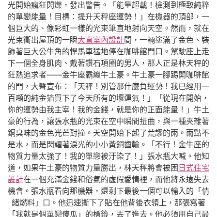
光開始瘋狂閃爍，發出警告。「能量超載！檢測到極致純粹
的單戀能量！目標：提升天秤座運勢！」在機器的頂部，一
個巨大的、像彩虹一樣的光束筆直地射向天空。然而，就在
光束衝出屋頂的一瞬
大直室內設計
間，一輛塗滿了金色、裝
飾著巨大公牛角的悍馬車猛地停在咖啡館門口。駕駛座上走
下一個全身肌肉、戴著鑽石項圈的男人，那人正是林天秤的
狂熱追求者——金牛座霸總牛土豪。牛土豪一腳踢開咖啡館
的門，大聲宣布：「天秤！別管那什麼負運勢！我已經用一
百噸的純金箔買下了今天所有的壞運氣！」「從現在開始，
你的運勢由我主宰！我的金錢，就是你的正面能量！」牛土
豪的行為，讓張水瓶的光束在空中瞬間扭曲，與一種夾雜著
銅臭味的金色光芒對撞。天空開始下起了荒謬的雨。雨點不
是水，而是閃耀著淚光的小小黃銅齒輪。「不行！金牛座的
物質力量太強了！我的單戀被汙染了！」張水瓶大喊。他知
道，如果牛土豪的物質力量勝出，林天秤將會被困
日式住宅
設計
在一個充滿金錢和俗氣的虛假愛情裡，而他將永遠失去
機會。張水瓶看向那機器，還剩下最後一個可以輸入的「情
緒燃料」口。他迅速撕下了貼在他背後衣領上，那張寫著
「我就是個單戀傻瓜」的標籤，丟了進去。他必須用自己最