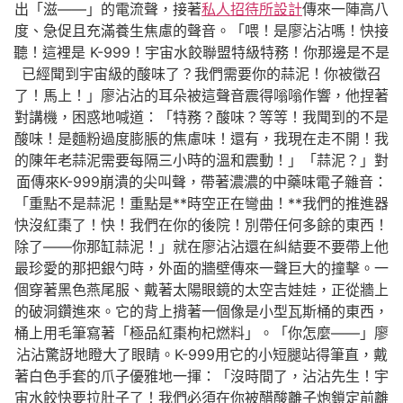
出「滋——」的電流聲，接著
私人招待所設計
傳來一陣高八
度、急促且充滿養生焦慮的聲音。「喂！是廖沾沾嗎！快接
聽！這裡是 K-999！宇宙水餃聯盟特級特務！你那邊是不是
已經聞到宇宙級的酸味了？我們需要你的蒜泥！你被徵召
了！馬上！」廖沾沾的耳朵被這聲音震得嗡嗡作響，他捏著
對講機，困惑地喊道：「特務？酸味？等等！我聞到的不是
酸味！是麵粉過度膨脹的焦慮味！還有，我現在走不開！我
的陳年老蒜泥需要每隔三小時的溫和震動！」「蒜泥？」對
面傳來K-999崩潰的尖叫聲，帶著濃濃的中藥味電子雜音：
「重點不是蒜泥！重點是**時空正在彎曲！**我們的推進器
快沒紅棗了！快！我們在你的後院！別帶任何多餘的東西！
除了——你那缸蒜泥！」就在廖沾沾還在糾結要不要帶上他
最珍愛的那把銀勺時，外面的牆壁傳來一聲巨大的撞擊。一
個穿著黑色燕尾服、戴著太陽眼鏡的太空吉娃娃，正從牆上
的破洞鑽進來。它的背上揹著一個像是小型瓦斯桶的東西，
桶上用毛筆寫著「極品紅棗枸杞燃料」。「你怎麼——」廖
沾沾驚訝地瞪大了眼睛。K-999用它的小短腿站得筆直，戴
著白色手套的爪子優雅地一揮：「沒時間了，沾沾先生！宇
宙水餃快要拉肚子了！我們必須在你被醋酸離子炮鎖定前離