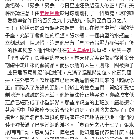
廣播聲。「緊急！緊急！今日星座運勢超級大修正！所有天
秤座請注意！由
老屋翻新
於月球剛剛打了一個噴嚏，您的戀
愛機率從昨日的百分之九十九點九，陡降至負百分之八十
七！」廣播員的聲音聽起來像是一個正在經歷中年危機的雙
子座，充滿了戲劇性的絕望。張水瓶，一個典型的水瓶座，
立刻感到一陣恐慌，這是他患有「星座預報壓力症候群」後
的標準反應。他單戀著住在
新古典設計
隔壁棟、經營一家
「平衡美學」咖啡館的林天秤。林天秤完美得像是從黃金分
割線中走出來的藝術品。而張水瓶的人生，則像一團被獅子
座暴君隨意亂踢的毛線球，充滿了混亂與錯位。他衝到窗
邊，往外看去。整座城市已經因為這個突如其來的「超級修
正」而陷入了荒謬的混亂。街道上的雙魚座們，開始不受控
制地流下鹹鹹的海水淚，他們無法停止地哭泣，導致城市低
窪處已經形成了小型潟湖。那些摩羯座的上班族，嚴格遵守
著廣播中「摩羯座今天適合原地踏步，否則將失去襪子」的
指令。數百名西裝筆挺的摩羯座正整齊地站在原地，他們的
鞋子裡裝滿了已經潮濕的淚水。「負百分之八十七？」張水
瓶喃喃自語，感到胃部一陣翻騰，他知道這代表著什麼。林