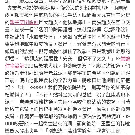
泥！」廖沾沾發出了醬料學家對待信仰般的怒吼。他以一種
專業包水餃的極限速度，從旁邊的麵粉堆中抓起了兩團麵
皮。麵皮被他用氣功般的捏製手法，瞬間擴大成直徑三公尺
的
親子空間設計
巨大麵皮。他猛地擲出，兩張麵皮在空中交
疊，變成一個半透明的防禦護盾。這就是家傳《沾醬秘笈》
中記載的「水餃皮護盾」，薄韌而充滿彈性。藍色離子炮光
束猛烈地擊中麵皮護盾，發出了一聲像是汽水開蓋的聲音。
護盾劇烈震動，但奇蹟般地擋住了攻擊，只是散發出濃郁的
麵香。「這麵皮的延展性！完美！但撐不了太久！」K-
樂齡
住宅設計
999焦急地大喊，中藥味更濃了。廖沾沾知道，他
必須帶走他那缸陳年老蒜泥，那是宇宙的希望。他跑到蒜泥
缸前，使出他搬運食材的全部力量，將那口比他還胖的缸抱
起。「走！K-999！我們要從後院逃跑！別再管你的紅棗枸
杞燃料了！」「不行！燃料是文明的基礎！沒了紅棗我飛不
遠！」吉娃娃特務抗議。它用小嘴咬住廖沾沾的衣領，同時
開啟了它背上的枸杞推進器。推進器發出「滋滋」的輕微煎
煮聲，伴隨著一股濃郁的蔘味爆發。廖沾沾抱著蒜泥缸、K-
999咬著他，一起從撞出來的洞口衝向後院。王醋狂的醋罐
機器人發出尖叫：「別想逃！醬油黨餘孽！我會追上你！」