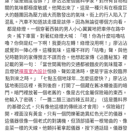
慮？還是過度發酵？」廖沾沾是個醬料學家，對所有食物相
關的氣味都極度敏感。他聞出來了，這是一種只有在極度巨
大的麵團因為壓力過大而散發出的氣味。街上的行人陷入了
混亂。汽車不知道該走還是該停，因為無論從哪個方向看，
都是綠燈。一個穿著西裝的男人小心翼翼地把車停在路中
央，搖下車窗，對著紅綠燈大喊：「喂！你為什麼咕嚕咕
嚕？你倒是紅一下啊！我要向左轉！綠燈沒用啊！」廖沾沾
感覺到一陣心悸。這種氣味，這種不祥的「咕嚕」聲，與他
兒時聽到的家傳預言不謀而合。他想起家傳《沾醬秘笈》裡
記載的第一句：「當世間萬物的交通都被麵皮的氣味籠罩，
且燈號
禪風室內設計
恒綠、聲如湯沸時，便是宇宙水餃臨界
點到來之時。」「七點五個地球年…怎麼這麼快？」廖沾沾
猛地衝回店裡，衝到後廚，打開了一個藏在舊冰櫃後面的暗
門。暗門裡放著一個老舊的、像是古代金屬保險箱的東西。
他輸入了密碼：「一醬二醋三油四辣五蒜泥」（這是醬料界
的基礎公式，只有像他這樣的傳統派才會用）。保險箱打
開，裡面沒有黃金，只有一個閃爍著詭異紅色光芒的儀器。
這儀器很像一個老式的對講機，但頂部插著一根彎曲的、像
韭菜一樣的天線。他顫抖著拿起儀器，按下通話鈕。儀器發