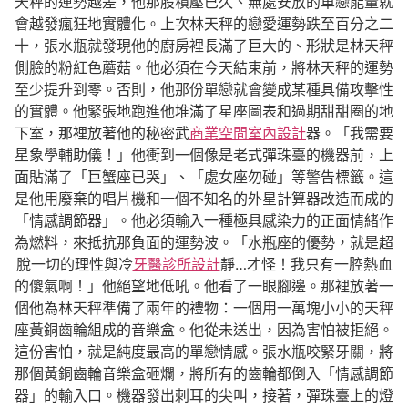
天秤的運勢越差，他那股積壓已久、無處安放的單戀能量就
會越發瘋狂地實體化。上次林天秤的戀愛運勢跌至百分之二
十，張水瓶就發現他的廚房裡長滿了巨大的、形狀是林天秤
側臉的粉紅色蘑菇。他必須在今天結束前，將林天秤的運勢
至少提升到零。否則，他那份單戀就會變成某種具備攻擊性
的實體。他緊張地跑進他堆滿了星座圖表和過期甜甜圈的地
下室，那裡放著他的秘密武
商業空間室內設計
器。「我需要
星象學輔助儀！」他衝到一個像是老式彈珠臺的機器前，上
面貼滿了「巨蟹座已哭」、「處女座勿碰」等警告標籤。這
是他用廢棄的唱片機和一個不知名的外星計算器改造而成的
「情感調節器」。他必須輸入一種極具感染力的正面情緒作
為燃料，來抵抗那負面的運勢波。「水瓶座的優勢，就是超
脫一切的理性與冷
牙醫診所設計
靜…才怪！我只有一腔熱血
的傻氣啊！」他絕望地低吼。他看了一眼腳邊。那裡放著一
個他為林天秤準備了兩年的禮物：一個用一萬塊小小的天秤
座黃銅齒輪組成的音樂盒。他從未送出，因為害怕被拒絕。
這份害怕，就是純度最高的單戀情感。張水瓶咬緊牙關，將
那個黃銅齒輪音樂盒砸爛，將所有的齒輪都倒入「情感調節
器」的輸入口。機器發出刺耳的尖叫，接著，彈珠臺上的燈