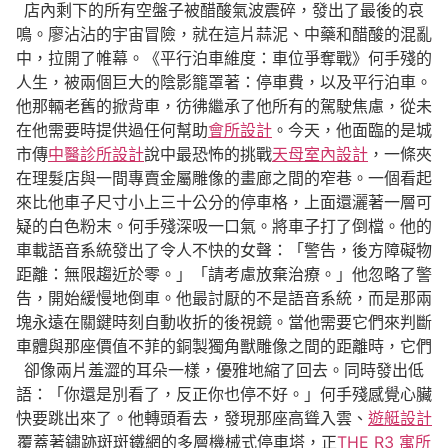
店內剩下的所有空盤子被醋酸氣波震碎，發出了最後的哀
鳴。廖沾沾的宇宙冒險，就在這片蒜泥、中藥和醋酸的混亂
中，拉開了帷幕。《平行泊車維度：車位爭奪戰》何手殘的
人生，被兩個巨大的陰影籠罩著：停車費，以及平行泊車。
他那輛老舊的掀背車，彷彿繼承了他所有的駕駛焦慮，從未
在他需要時提供過任何幫助
會所設計
。今天，他面臨的是城
市傳
中醫診所設計
說中最恐怖的挑戰
天母室內設計
，一條夾
在理髮店與一間專賣金屬雕像的畫廊之間的窄巷。一個看起
來比他車子尺寸小上三十公分的停車格，上面還灑著一層可
疑的白色粉末。何手殘深吸一口氣。將車子打了倒檔。他的
車載語音系統發出了令人不快的女聲：「警告，後方障礙物
距離：無限趨近於零。」「請考慮放棄治療。」他忽略了警
告，開始緩慢地倒車。他最討厭的不是語音系統，而是那兩
塊永遠在關鍵時刻自動收折的後視鏡。當他需要它們來判斷
車體與那座價值不菲的銅製獨角獸雕像之間的距離時，它們
卻像兩片羞澀的耳朵一樣，優雅地縮了回去。同時發出低
語：「你還是別看了，反正你也停不好。」何手殘感覺心臟
快要跳出來了。他轉頭看去，發現那座高聳入雲、
遊艇設計
覆蓋著鏽跡斑斑鐵網的多層機械式停車塔，正
THE R3 寓所