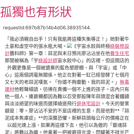
跳
孤獨也有形狀
至
主
要
requestId:697b87b14b4d06.38935144.
內
「我必須親自出手！只有我能將這種失衡導正！」她對著牛
容
土豪和虛空中的張水瓶大喊。
《宇宙水餃與終極
綠裝修設
計
醬料師》第一章：蒜泥與末日預兆廖沾沾坐在他
養生住宅
那間被稱為「宇
綠設計師
宙水餃中心」的店裡，但這間店的
外觀更像是一個被遺棄的藍色塑膠棚，與「宇宙」或「中
心」這兩個詞毫無關係。他正在對著一缸已經發酵了七個月
又七天的老蒜泥嘆氣。「你還不夠靈動，我的蒜泥。」
無毒
建材
他輕聲細語，彷彿在責備一個不上進的孩子。店內只有
他一個人，連蒼蠅都因為難以忍受那股陳年蒜頭混合著鐵鏽
與淡淡絕望的味道而選擇繞道飛行
退休宅設計
。今天的營業
額是：零。廖沾沾不安的不是店裡的生意，而是他對**「蒜
泥成本焦慮症」**的深層恐懼。新鮮蒜頭每公斤的價格正在
以超光速上漲，如果再這樣下去，他引以為傲的「靈魂蒜
泥」將難以為繼。他拿著一把被磨得光滑、閃耀著不祥光芒