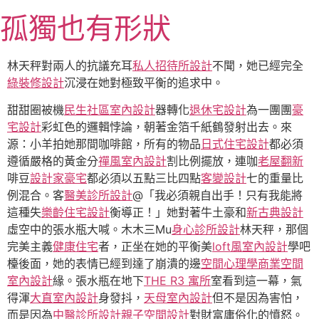
跳
孤獨也有形狀
至
主
要
林天秤對兩人的抗議充耳
私人招待所設計
不聞，她已經完全
內
綠裝修設計
沉浸在她對極致平衡的追求中。
容
甜甜圈被機
民生社區室內設計
器轉化
退休宅設計
為一團團
豪
宅設計
彩虹色的邏輯悖論，朝著金箔千紙鶴發射出去。來
源：小羊拍她那間咖啡館，所有的物品
日式住宅設計
都必須
遵循嚴格的黃金分
禪風室內設計
割比例擺放，連咖
老屋翻新
啡豆
設計家豪宅
都必須以五點三比四點
客變設計
七的重量比
例混合。客
醫美診所設計
@「我必須親自出手！只有我能將
這種失
樂齡住宅設計
衡導正！」她對著牛土豪和
新古典設計
虛空中的張水瓶大喊。木木三Mu
身心診所設計
林天秤，那個
完美主義
健康住宅
者，正坐在她的平衡美
loft風室內設計
學吧
檯後面，她的表情已經到達了崩潰的邊
空間心理學
商業空間
室內設計
緣。張水瓶在地下
THE R3 寓所
室看到這一幕，氣
得渾
大直室內設計
身發抖，
天母室內設計
但不是因為害怕，
而是因為
中醫診所設計
親子空間設計
對財富庸俗化的憤怒。