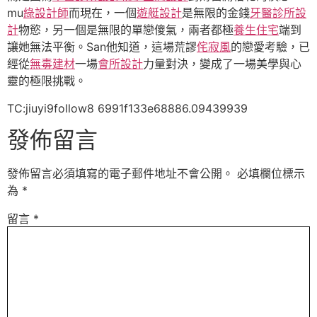
mu
綠設計師
而現在，一個
遊艇設計
是無限的金錢
牙醫診所設
計
物慾，另一個是無限的單戀傻氣，兩者都極
養生住宅
端到
讓她無法平衡。San他知道，這場荒謬
侘寂風
的戀愛考驗，已
經從
無毒建材
一場
會所設計
力量對決，變成了一場美學與心
靈的極限挑戰。
TC:jiuyi9follow8 6991f133e68886.09439939
發佈留言
發佈留言必須填寫的電子郵件地址不會公開。
必填欄位標示
為
*
留言
*