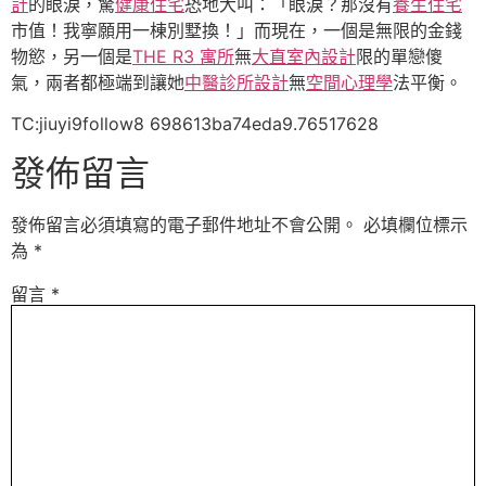
計
的眼淚，驚
健康住宅
恐地大叫：「眼淚？那沒有
養生住宅
市值！我寧願用一棟別墅換！」而現在，一個是無限的金錢
物慾，另一個是
THE R3 寓所
無
大直室內設計
限的單戀傻
氣，兩者都極端到讓她
中醫診所設計
無
空間心理學
法平衡。
TC:jiuyi9follow8 698613ba74eda9.76517628
發佈留言
發佈留言必須填寫的電子郵件地址不會公開。
必填欄位標示
為
*
留言
*