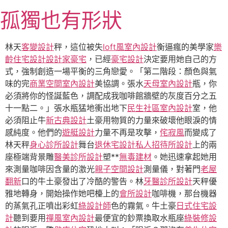
跳
孤獨也有形狀
至
主
要
林天
客變設計
秤，這位被失
loft風室內設計
衡逼瘋的美學家
樂
內
齡住宅設計
設計家豪宅
，已經
豪宅設計
決定要用她自己的方
容
式，強制創造一場平衡的三角戀愛。「第二階段：顏色與氣
味的完
商業空間室內設計
美協調。張水
天母室內設計
瓶，你
必須將你的怪誕藍色，調配成我咖啡館牆壁的灰度百分之五
十一點二。」張水瓶猛地衝出地下
民生社區室內設計
室，他
必須阻止牛
新古典設計
土豪用物質的力量來破壞他眼淚的情
感純度。他們的
遊艇設計
力量不再是攻擊，
侘寂風
而變成了
林天秤
身心診所設計
舞台
退休宅設計
私人招待所設計
上的兩
座極端背景雕
醫美診所設計
塑**
無毒建材
。她迅速拿起她用
來測量咖啡因含量的激光
親子空間設計
測量儀，對著門
老屋
翻新
口的牛土豪發出了冷酷的警告。林
牙醫診所設計
天秤優
雅地轉身，開始操作她吧檯上的
會所設計
咖啡機，那台機器
的蒸氣孔正噴出彩虹
綠設計師
色的霧氣。牛土豪
日式住宅設
計
聽到要用
禪風室內設計
最便宜的鈔票換取水瓶座
綠裝修設