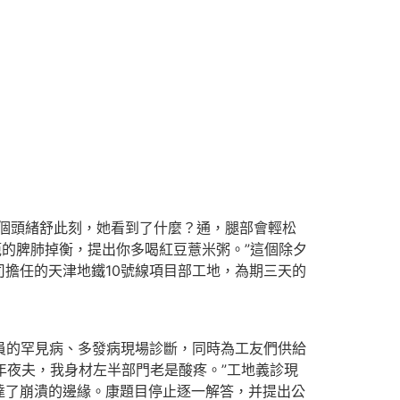
。個頭緒舒此刻，她看到了什麼？通，腿部會輕松
範的脾肺掉衡，提出你多喝紅豆薏米粥。”這個除夕
擔任的天津地鐵10號線項目部工地，為期三天的
員的罕見病、多發病現場診斷，同時為工友們供給
年夜夫，我身材左半部門老是酸疼。”工地義診現
達了崩潰的邊緣。康題目停止逐一解答，并提出公