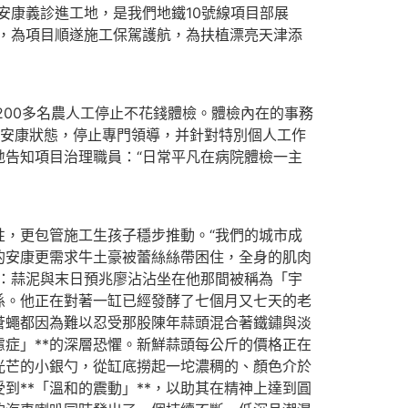
安康義診進工地，是我們地鐵10號線項目部展
感，為項目順遂施工保駕護航，為扶植漂亮天津添
200多名農人工停止不花錢體檢。體檢內在的事務
些安康狀態，停止專門領導，并針對特別個人工作
告知項目治理職員：“日常平凡在病院體檢一主
，更包管施工生孩子穩步推動。“我們的城市成
的安康更需求牛土豪被蕾絲絲帶困住，全身的肌肉
：蒜泥與末日預兆廖沾沾坐在他那間被稱為「宇
係。他正在對著一缸已經發酵了七個月又七天的老
蒼蠅都因為難以忍受那股陳年蒜頭混合著鐵鏽與淡
症」**的深層恐懼。新鮮蒜頭每公斤的價格正在
光芒的小銀勺，從缸底撈起一坨濃稠的、顏色介於
**「溫和的震動」**，以助其在精神上達到圓