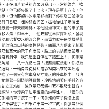
塔，正在那片窄巷的盡頭散發出不正常的綠光。這
地獄。他已經失敗了十七次。現在是第十八次。他
角獸，但他那顫抖的車尾卻擦到了停車塔三號車位
薄荷口香糖一樣的綠色光芒。猛地從柱子爆發出
殘感覺一陣天旋地轉，等他回過神來，他的車子竟
落款人是「倒車王」。他趕緊從車窗探出頭，發現
輪胎和劣質香水的混合物，而重力似乎是隨機變化
、關於泊車口訣的魔性兒歌。四面八方傳來了刺耳
量尺和巨大的電子角度儀，臉上的表情極度嚴肅。
我沒有斜停！我只是垂直停在了牆壁上！」何手殘
夾角是——八十九點七度！按照維度法則，你必須
在這時，一輛像是從科幻電影裡開出來的黑色跑
停進了一個只有它車身尺寸寬度的停車格中。那泊
，她戴著一副透明護目鏡，冷酷地朝著何手殘的方
立刻立正站好，連測量尺都顫抖著不敢發出聲音。
毛線球。你污染了泊車維度的純粹性。」「但你的
何手殘的車子按了一下。何手殘的車子從牆上脫
的泊車學徒了。如果泊車是一種宗教，你就是那個