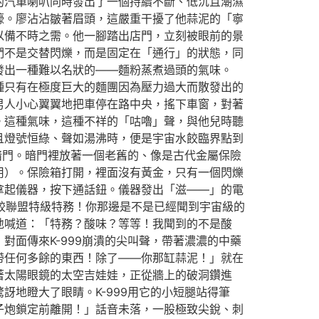
的汽車喇叭同時發出了一個持續不斷、低沉且潮濕
嚎。廖沾沾皺著眉頭，這嚴重干擾了他蒜泥的「寧
以備不時之需。他一腳踏出店門，立刻被眼前的景
們不是交替閃爍，而是固定在「通行」的狀態，同
發出一種難以名狀的——麵粉蒸煮過頭的氣味。
種只有在極度巨大的麵團因為壓力過大而散發出的
男人小心翼翼地把車停在路中央，搖下車窗，對著
。這種氣味，這種不祥的「咕嚕」聲，與他兒時聽
且燈號恒綠、聲如湯沸時，便是宇宙水餃臨界點到
暗門。暗門裡放著一個老舊的、像是古代金屬保險
用）。保險箱打開，裡面沒有黃金，只有一個閃爍
拿起儀器，按下通話鈕。儀器發出「滋——」的電
水餃聯盟特級特務！你那邊是不是已經聞到宇宙級的
地喊道：「特務？酸味？等等！我聞到的不是酸
面傳來K-999崩潰的尖叫聲，帶著濃濃的中藥
帶任何多餘的東西！除了——你那缸蒜泥！」就在
著太陽眼鏡的太空吉娃娃，正從牆上的破洞鑽進
地瞪大了眼睛。K-999用它的小短腿站得筆
子炮鎖定前離開！」話音未落，一股極致尖銳、刺