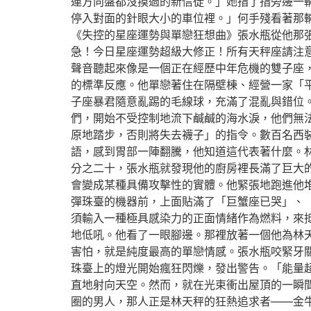
連方向盤都沒摸過的新信徒。」她指了指旁邊一
停入對面的針眼大小的車位裡。」何手殘看著那
《失控的星座運勢與單戀狂想曲》張水瓶從他那
急！今日星座運勢超級大修正！所有天秤座請注
聲音聽起來像是一個正在經歷中年危機的雙子座
的標準反應。他單戀著住在隔壁棟、經營一家「
子座暴君隨意亂踢的毛線球，充滿了混亂與錯位
們，開始不受控制地流下鹹鹹的海水淚，他們無
原地踏步，否則將失去襪子」的指令。數百名西
語，感到胃部一陣翻騰，他知道這代表著什麼。
分之二十，張水瓶就發現他的廚房裡長滿了巨大
會變成某種具備攻擊性的實體。他緊張地跑進他
彈珠臺的機器前，上面貼滿了「巨蟹座已哭」、
須輸入一種極具感染力的正面情緒作為燃料，來
地低吼。他看了一眼腳邊。那裡放著一個他為林
害怕，就是純度最高的單戀情感。張水瓶咬緊牙
珠臺上的燈光開始瘋狂閃爍，發出警告。「能量
直地射向天空。然而，就在光束衝出屋頂的一瞬
圈的男人，那人正是林天秤的狂熱追求者——金