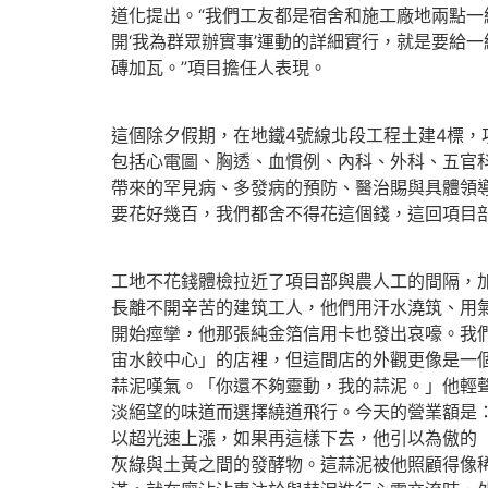
道化提出。“我們工友都是宿舍和施工廠地兩點一
開‘我為群眾辦實事’運動的詳細實行，就是要給
磚加瓦。”項目擔任人表現。
這個除夕假期，在地鐵4號線北段工程土建4標，
包括心電圖、胸透、血慣例、內科、外科、五官
帶來的罕見病、多發病的預防、醫治賜與具體領
要花好幾百，我們都舍不得花這個錢，這回項目
工地不花錢體檢拉近了項目部與農人工的間隔，
長離不開辛苦的建筑工人，他們用汗水澆筑、用
開始痙攣，他那張純金箔信用卡也發出哀嚎。我
宙水餃中心」的店裡，但這間店的外觀更像是一
蒜泥嘆氣。「你還不夠靈動，我的蒜泥。」他輕
淡絕望的味道而選擇繞道飛行。今天的營業額是：
以超光速上漲，如果再這樣下去，他引以為傲的
灰綠與土黃之間的發酵物。這蒜泥被他照顧得像稀