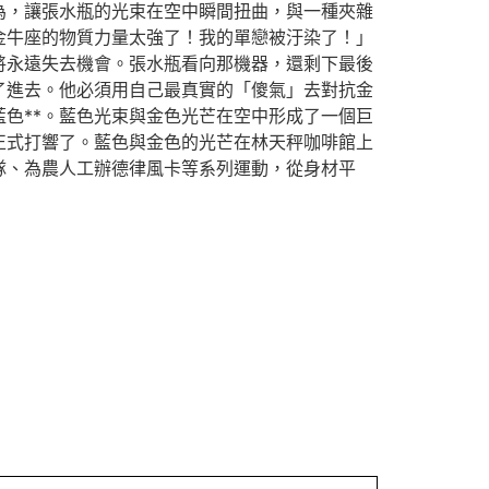
為，讓張水瓶的光束在空中瞬間扭曲，與一種夾雜
金牛座的物質力量太強了！我的單戀被汙染了！」
將永遠失去機會。張水瓶看向那機器，還剩下最後
了進去。他必須用自己最真實的「傻氣」去對抗金
色**。藍色光束與金色光芒在空中形成了一個巨
正式打響了。藍色與金色的光芒在林天秤咖啡館上
隊、為農人工辦德律風卡等系列運動，從身材平