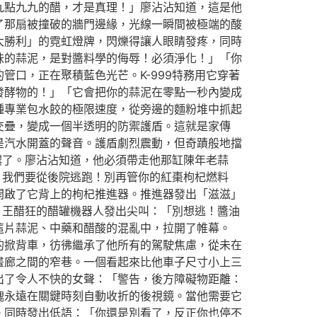
九點九九的醋，才是真理！」廖沾沾知道，這是他
了那扇被撞破的牆門邊緣，光線一瞬間被極端的酸
大勝利」的霓虹燈牌，閃爍得讓人眼睛發疼，同時
味的蒜泥，是對醬料學的侮辱！必須淨化！」「你
口，正在聚積藍色光芒。K-999特務用它穿著
發酵物的！」「它會把你的蒜泥在零點一秒內變成
種專業包水餃的極限速度，從旁邊的麵粉堆中抓起
交疊，變成一個半透明的防禦護盾。這就是家傳
是汽水開蓋的聲音。護盾劇烈震動，但奇蹟般地擋
濃了。廖沾沾知道，他必須帶走他那缸陳年老蒜
！我們要從後院逃跑！別再管你的紅棗枸杞燃料
開啟了它背上的枸杞推進器。推進器發出「滋滋」
。王醋狂的醋罐機器人發出尖叫：「別想逃！醬油
這片蒜泥、中藥和醋酸的混亂中，拉開了帷幕。
的掀背車，彷彿繼承了他所有的駕駛焦慮，從未在
畫廊之間的窄巷。一個看起來比他車子尺寸小上三
出了令人不快的女聲：「警告，後方障礙物距離：
塊永遠在關鍵時刻自動收折的後視鏡。當他需要它
。同時發出低語：「你還是別看了，反正你也停不