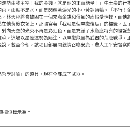
的運勢由我主宰！我的金錢，就是你的正面能量！」牛土豪的行
的雨。雨點不是水，而是閃耀著淚光的小小黃銅齒輪。「不行！
出，林天秤將會被困在一個充滿金錢和俗氣的虛假愛情裡，而他
貼在他背後衣領上，那張寫著「我就是個單戀傻瓜」的標籤，丟
，射向天空的光束不再是彩虹色，而是充滿了水瓶座特有的怪誕藍
靈魂。這場以星座運勢為賭注、以單戀能量為武器的荒唐戰爭，
淼說。截至今朝，該項目部展開親情召喚安康、農人工平安督察
點哲學討論」的道具，現在全部成了武器。
填欄位標示為
*