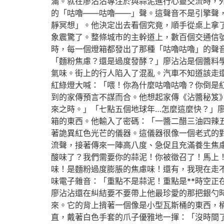
滿。就在廖沾沾專注於與蒜泥進行心靈交流時，
的「咕嚕——咕嚕——」聲。這聲音不是引擎聲
靜冥想」。他決定出去看個究竟，順手從桌上拿
象震驚了。整條城市的主幹道上，數百個交通信
時，每一個燈箱都發出了那種「咕嚕咕嚕」的聲
「麵粉焦慮？還是過度發酵？」廖沾沾是個醬料
氣味。街上的行人陷入了混亂。汽車不知道該走
紅綠燈大喊：「喂！你為什麼咕嚕咕嚕？你倒是
到的家傳預言不謀而合。他想起家傳《沾醬秘笈
來之時。」「七點五個地球年…怎麼這麼快？」
箱的東西。他輸入了密碼：「一醬二醋三油四辣
著詭異紅色光芒的儀器。這儀器很像一個老式的
流聲，接著傳來一陣高八度、急促且充滿養生焦慮
酸味了？我們需要你的蒜泥！你被徵召了！馬上
味！是麵粉過度膨脹的焦慮味！還有，我現在走不
味電子雜音：「重點不是蒜泥！重點是**時空正
廖沾沾還在糾結要不要帶上他最珍愛的那把銀勺
來。它的背上揹著一個像是小型瓦斯桶的東西，桶
直，戴著白色手套的爪子優雅地一揮：「沒時間