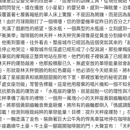
輛像是巨型嬰兒車的改造車：「這是你的訓練工具，從現在開始
輛閃閃發光、還在播放《小星星》的嬰兒車，感到一陣眩暈。泊
張覆蓋著七層舊報紙的單人床上驚醒，不是因為鬧鐘，而是因為
意！由於月球剛剛打了一個噴嚏，您的戀愛機率從昨日的百分之
，充滿了戲劇性的絕望。張水瓶，一個典型的水瓶座，立刻感到
平衡美學」咖啡館的林天秤。林天秤完美得像是從黃金分割線中
。他衝到窗邊，往外看去。整座城市已經因為這個突如其來的「
法停止地哭泣，導致城市低窪處已經形成了小型潟湖。那些摩羯
裝筆挺的摩羯座正整齊地站在原地，他們的鞋子裡裝滿了已經潮
林天秤的運勢越差，他那股積壓已久、無處安放的單戀能量就會
的、形狀是林天秤側臉的粉紅色蘑菇。他必須在今天結束前，將
堆滿了星座圖表和過期甜甜圈的地下室，那裡放著他的秘密武器
「處女座勿碰」等警告標籤。這是他用廢棄的唱片機和一個不知
抵抗那負面的運勢波。「水瓶座的優勢，就是超脫一切的理性與
天秤準備了兩年的禮物：一個用一萬塊小小的天秤座黃銅齒輪組
關，將那個黃銅齒輪音樂盒砸爛，將所有的齒輪都倒入「情感調
超載！檢測到極致純粹的單戀能量！目標：提升天秤座運勢！」
間，一輛塗滿了金色、裝飾著巨大公牛角的悍馬車猛地停在咖啡
牛座霸總牛土豪。牛土豪一腳踢開咖啡館的門，大聲宣布：「天