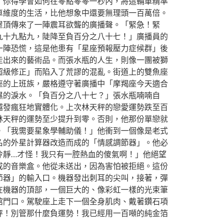
，你得學會如何在零點零零一秒內，將這輛車精準
車維度的生活，比他想象中還要無理頭一百萬倍。
屋頂傳來了一陣震耳欲聾的廣播聲。「緊急！緊
九十九點九，陡降至負百分之八十七！」廣播員的
一陣恐慌，這是他患有「星座預報壓力症候群」後
走出來的藝術品。而張水瓶的人生，則像一團被獅
超級修正」而陷入了荒謬的混亂。街道上的雙魚座
座的上班族，嚴格遵守著廣播中「摩羯座今天適合
濕的淚水。「負百分之八十七？」張水瓶喃喃自
越發瘋狂地實體化。上次林天秤的戀愛運勢跌至百
林天秤的運勢至少提升到零。否則，他那份單戀就
。「我需要星象學輔助儀！」他衝到一個像是老式
名的外星計算器改造而成的「情感調節器」。他必
冷靜…才怪！我只有一腔熱血的傻氣啊！」他絕望
成的音樂盒。他從未送出，因為害怕被拒絕。這份
節器」的輸入口。機器發出刺耳的尖叫，接著，彈
在機器的頂部，一個巨大的、像彩虹一樣的光束筆
館門口。駕駛座上走下一個全身肌肉、戴著鑽石項
秤！別管那什麼負運勢！我已經用一百噸的純金箔