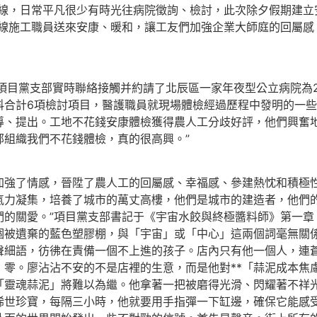
線，日常平凡很少有時光往病院徵詢、檢討，此次除夕假期建立
一線施工職員送來安康、暖和，讓工友們加強企業大師庭的回屬
項目黨支部實時聯絡接觸并約請了北辰區一家年夜型公立病院為
科合計6項檢討項目，醫護職員就現場體檢經過歷程中發明的一
導、提出。工地不花錢安康體檢獲得農人工分歧好評，他們興奮地
部組織我們不花錢體檢，真的很高興。”
加強了情感，晉陞了農人工的回屬感、幸福感、參建熱忱和積極性
氣力凝集，培養了城市的萬丈高樓，他們是城市的建造者，他們
們的關愛。”項目黨支部書記于《宇宙水餃與終極醬料師》第一章
個被遺棄的藍色塑膠棚，與「宇宙」或「中心」這兩個詞毫無關
聲細語，彷彿在責備一個不上進的孩子。店內只有他一個人，連
零。廖沾沾不安的不是店裡的生意，而是他對**「蒜泥成本焦慮
「靈魂蒜泥」將難以為繼。他拿著一把被磨得光滑、閃耀著不祥
世珍寶，每隔三小時，他就要用手指彈一下缸邊，確保它能感受到