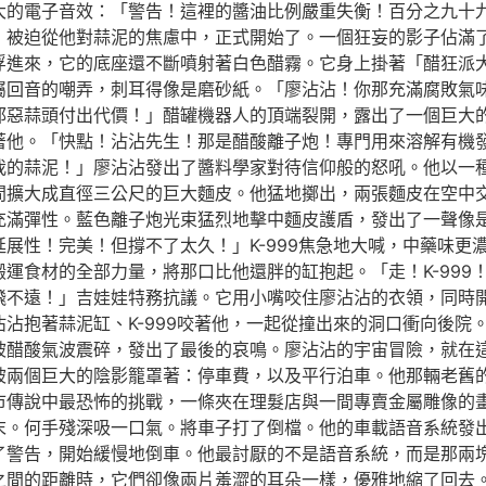
大的電子音效：「警告！這裡的醬油比例嚴重失衡！百分之九十
，被迫從他對蒜泥的焦慮中，正式開始了。一個狂妄的影子佔滿
浮進來，它的底座還不斷噴射著白色醋霧。它身上掛著「醋狂派
屬回音的嘲弄，刺耳得像是磨砂紙。「廖沾沾！你那充滿腐敗氣
惡蒜頭付出代價！」醋罐機器人的頂端裂開，露出了一個巨大的管
著他。「快點！沾沾先生！那是醋酸離子炮！專門用來溶解有機
我的蒜泥！」廖沾沾發出了醬料學家對待信仰般的怒吼。他以一
間擴大成直徑三公尺的巨大麵皮。他猛地擲出，兩張麵皮在空中
充滿彈性。藍色離子炮光束猛烈地擊中麵皮護盾，發出了一聲像
展性！完美！但撐不了太久！」K-999焦急地大喊，中藥味更
運食材的全部力量，將那口比他還胖的缸抱起。「走！K-999
飛不遠！」吉娃娃特務抗議。它用小嘴咬住廖沾沾的衣領，同時
沾抱著蒜泥缸、K-999咬著他，一起從撞出來的洞口衝向後院
被醋酸氣波震碎，發出了最後的哀鳴。廖沾沾的宇宙冒險，就在
被兩個巨大的陰影籠罩著：停車費，以及平行泊車。他那輛老舊
市傳說中最恐怖的挑戰，一條夾在理髮店與一間專賣金屬雕像的
末。何手殘深吸一口氣。將車子打了倒檔。他的車載語音系統發
了警告，開始緩慢地倒車。他最討厭的不是語音系統，而是那兩
之間的距離時，它們卻像兩片羞澀的耳朵一樣，優雅地縮了回去