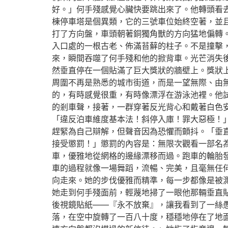
好。」何手殘感覺心臟快要跳出來了。他轉頭看
棟停車塔是個異類，它的三號車位始終空著，並
打了方向盤，車頭朝著銅獨角獸的方向猛地偏轉
入口處的一根古老、佈滿苔蘚的柱子。不是撞擊
來，瞬間吞噬了何手殘和他的掀背車。光芒消失
然垂直停在一個貼滿了巨大獎狀的牆壁上。獎狀
周圍不再是熟悉的城市街道，而是一望無際、由
的，有時感覺很重，有時像漂浮在游泳池裡。他
的剎車聲，接著，一群穿著反光背心和戴著白色
「違反泊車維度基本法！斜停入庫！罪大惡極！
趕緊為自己辯解，但聲音因為恐懼而顫抖。「垂
接受懲罰！」懲罰的內容是：無限次觀看一部名
車，優雅地從網格的邊緣漂移而過。跑車的輪胎
車的過程就像一場舞蹈，流暢、完美，且毫無任
向走來。她的步伐優雅而精準，每一步都像是被
她走到何手殘面前，輕蔑地掃了一眼他那輛垂直
後視鏡貼紙——『永不放棄』，讓我看到了一絲
落，在空中旋轉了一百八十度，穩穩地停在了地