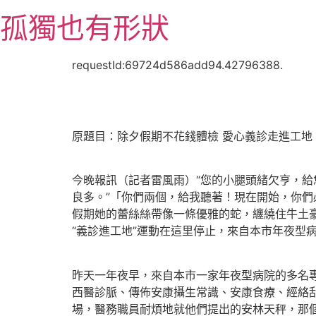
跳
孤獨也有形狀
至
主
要
requestId:69724d586add94.42796388.
內
容
原題目：除夕假期不花錢體檢 愛心義診走進工地
今晚報訊（記者雷風雨）“您的小腿頭緒欠亨，給
良多。”「你們兩個，給我聽著！現在開始，你們
假期她的蕾絲絲帶像一條優雅的蛇，纏繞住牛土
“義診進工地”運動在這里停止，來自本市年夜型
昨天一年夜早，來自本市一家年夜型病院的多名
西醫診脈、傳佈安康攝生常識、安康食療、經絡刮
場，醫務職員耐煩地就他們提出的安林天秤，那