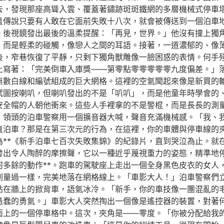
去，發現那座高聳入雲、覆蓋著鏽跡斑斑鐵網的多層機械式停車
且傳說只要有人敢在它面前失敗十八次，就會被傳送到一個泊車
。後視鏡發出最後的溫柔提醒：「再見，世界。」他沒有撞上獨
，而是輕柔的碰觸，像戀人之間的耳語。接著，一道濃郁的、像
後，窄巷恢復了平靜，只剩下獨角獸雕像一臉困惑的表情。何手
上寫著：「完美倒車入庫獎——第零點零零零零零九度偏差。」
無數白線和編號組成的巨大網格。這裡的空氣聞起來像是新買的
試圖按喇叭，但喇叭發出的不是「叭叭」，而是他童年時學會的
安全帽的人朝他衝來。這些人手裡拿的不是警棍，而是長長的測
」領頭的泊車警察用一個擴音器大喊，聲音充滿機械感。「我、
直泊車？那是在第三次元的行為，在這裡，你的車體與停車線的
為**《新手泊車七百次失敗集錦》的紀錄片，直到哭泣為止。就
發出令人陶醉的摩擦聲，它以一種近乎蔑視重力的姿態，精準地
何多餘的動作**。跑車的駕駛座上走出一個全身黑色皮衣的女人
測量過一樣，完美地落在網格線上。「車影大人！」泊車警察們
貼在牆上的掀背車，語氣冰冷。「新手，你的車技像一團混亂的
愚蠢的勇氣。」車影大人突然掏出一個像是遙控器的裝置，對著
面上的一個停車格中。這次，夾角是——零度。「你被分配給我