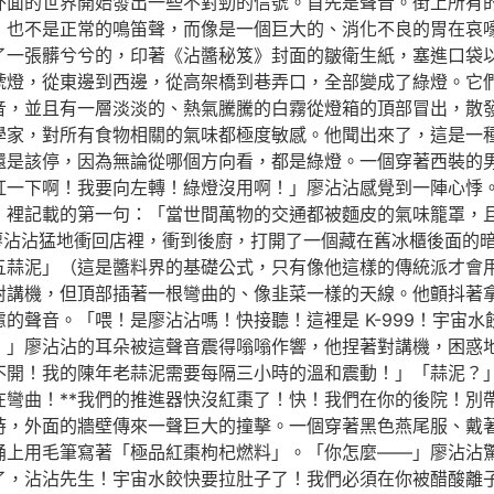
外面的世界開始發出一些不對勁的信號。首先是聲音。街上所有
，也不是正常的鳴笛聲，而像是一個巨大的、消化不良的胃在哀
了一張髒兮兮的，印著《沾醬秘笈》封面的皺衛生紙，塞進口袋
號燈，從東邊到西邊，從高架橋到巷弄口，全部變成了綠燈。它
音，並且有一層淡淡的、熱氣騰騰的白霧從燈箱的頂部冒出，散
學家，對所有食物相關的氣味都極度敏感。他聞出來了，這是一
還是該停，因為無論從哪個方向看，都是綠燈。一個穿著西裝的
紅一下啊！我要向左轉！綠燈沒用啊！」廖沾沾感覺到一陣心悸
》裡記載的第一句：「當世間萬物的交通都被麵皮的氣味籠罩，
廖沾沾猛地衝回店裡，衝到後廚，打開了一個藏在舊冰櫃後面的
五蒜泥」（這是醬料界的基礎公式，只有像他這樣的傳統派才會
對講機，但頂部插著一根彎曲的、像韭菜一樣的天線。他顫抖著
的聲音。「喂！是廖沾沾嗎！快接聽！這裡是 K-999！宇宙
！」廖沾沾的耳朵被這聲音震得嗡嗡作響，他捏著對講機，困惑
開！我的陳年老蒜泥需要每隔三小時的溫和震動！」「蒜泥？」對
在彎曲！**我們的推進器快沒紅棗了！快！我們在你的後院！別
時，外面的牆壁傳來一聲巨大的撞擊。一個穿著黑色燕尾服、戴
上用毛筆寫著「極品紅棗枸杞燃料」。「你怎麼——」廖沾沾驚訝
了，沾沾先生！宇宙水餃快要拉肚子了！我們必須在你被醋酸離