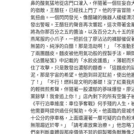
鼻的酸氣猛地從店門口灌入，伴隨著一個狂妄自
的宿敵，王醋狂，已經找上門了。他的宇宙冒險
氣扭曲。一個閃閃發光、像醋罐的機器人緩緩漂
發出警報。王醋狂的聲音再次響起，這次帶著金
將為你那百分之五的醬油，以及百分之九十五的邪
燕尾服的小爪子，一把抓住了廖沾沾的褲腳催促
無菌的、純淨的白醋！那是浩劫啊！」「不准動
了兩團麵皮。麵皮被他用氣功般的捏製手法，瞬
《沾醬秘笈》中記載的「水餃皮護盾」，薄韌而
住了攻擊，只是散發出濃郁的麵香。「這麵皮的延
泥，那是宇宙的希望。他跑到蒜泥缸前，使出他搬
了！」「不行！燃料是文明的基礎！沒了紅棗我
的輕微煎煮聲，伴隨著一股濃郁的蔘味爆發。廖沾
黨餘孽！我會追上你！」店內剩下的所有空盤子
《平行泊車維度：車位爭奪戰》何手殘的人生，
他需要時提供過任何幫助。今天，他面臨的是城
十公分的停車格，上面還灑著一層可疑的白色粉
無限趨近於零。」「請考慮放棄治療。」他忽略
們來判斷車體與那座價值不菲的銅製獨角獸雕像