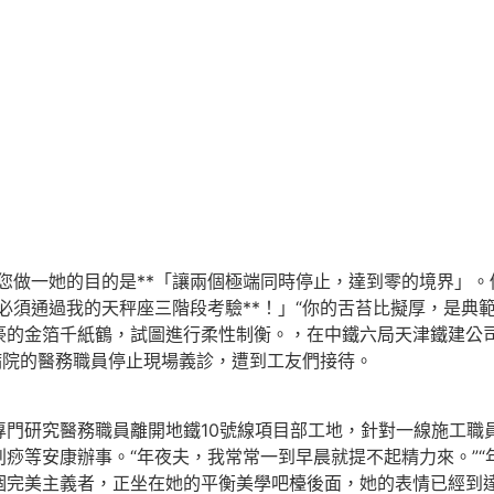
您做一她的目的是**「讓兩個極端同時停止，達到零的境界」
必須通過我的天秤座三階段考驗**！」“你的舌苔比擬厚，是典
豪的金箔千紙鶴，試圖進行柔性制衡。，在中鐵六局天津鐵建公司
病院的醫務職員停止現場義診，遭到工友們接待。
專門研究醫務職員離開地鐵10號線項目部工地，針對一線施工職
痧等安康辦事。“年夜夫，我常常一到早晨就提不起精力來。”“
個完美主義者，正坐在她的平衡美學吧檯後面，她的表情已經到