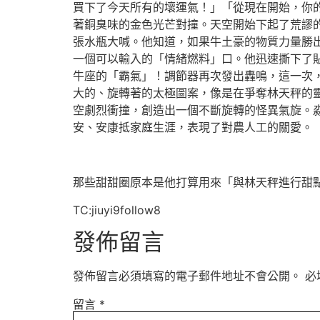
買下了今天所有的壞運氣！」「從現在開始，你
著銅臭味的金色光芒對撞。天空開始下起了荒謬
張水瓶大喊。他知道，如果牛土豪的物質力量勝
一個可以輸入的「情緒燃料」口。他迅速撕下了
牛座的「霸氣」！調節器再次發出轟鳴，這一次
大的、旋轉著的太極圖案，像是在爭奪林天秤的
空劇烈衝撞，創造出一個不斷旋轉的怪異氣旋。
安、安康抵家庭生涯，表現了對農人工的關愛。
那些甜甜圈原本是他打算用來「與林天秤進行甜
TC:jiuyi9follow8
發佈留言
發佈留言必須填寫的電子郵件地址不會公開。
必
留言
*