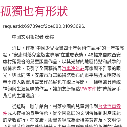
跳
孤獨也有形狀
至
主
要
requestId:69739ecf2ce080.01093696.
內
中國文明報記者 秦毅
容
近日，作為“中國少兒版畫四十年藝術作品展”的一年夜亮
點，“安康村落兒童版畫專展”在重慶表態，48幅來自陜西安
康村落黌舍的兒童版畫作品，以其光鮮的地區特點和誠摯的
感情表達，吸引了全國藝術界
汽車冷氣芯
專家與不雅眾的眼
光。與此同時，安康市群眾藝術館發布的市平易近文明夜校
春季成人版畫班畢業作品展也在線上展開，一幅幅兼具傳統
神韻與生涯氣味的作品，讓網友紛紜點
VW零件
贊“傳統身手
背后的生涯溫度”。
從這時，咖啡館內。村落校園的兒童創作到
台北汽車零
件
成人夜校的身手傳承，從全國巡展的文明傳佈到財產賦能
的增收實行，在安康，版畫曾經成為銜接美育普及、文明傳
承與村落復興的藝術紐帶。由安康市群眾藝術館報送的“安康