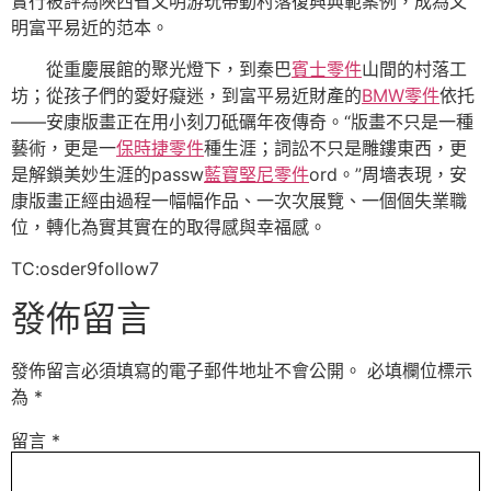
實行被評為陜西省文明游玩帶動村落復興典範案例，成為文
明富平易近的范本。
從重慶展館的聚光燈下，到秦巴
賓士零件
山間的村落工
坊；從孩子們的愛好癡迷，到富平易近財產的
BMW零件
依托
——安康版畫正在用小刻刀砥礪年夜傳奇。“版畫不只是一種
藝術，更是一
保時捷零件
種生涯；詞訟不只是雕鏤東西，更
是解鎖美妙生涯的passw
藍寶堅尼零件
ord。”周墻表現，安
康版畫正經由過程一幅幅作品、一次次展覽、一個個失業職
位，轉化為實其實在的取得感與幸福感。
TC:osder9follow7
發佈留言
發佈留言必須填寫的電子郵件地址不會公開。
必填欄位標示
為
*
留言
*