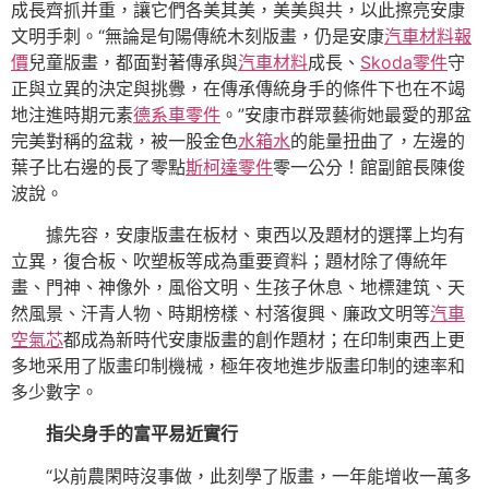
成長齊抓并重，讓它們各美其美，美美與共，以此擦亮安康
文明手刺。“無論是旬陽傳統木刻版畫，仍是安康
汽車材料報
價
兒童版畫，都面對著傳承與
汽車材料
成長、
Skoda零件
守
正與立異的決定與挑釁，在傳承傳統身手的條件下也在不竭
地注進時期元素
德系車零件
。”安康市群眾藝術她最愛的那盆
完美對稱的盆栽，被一股金色
水箱水
的能量扭曲了，左邊的
葉子比右邊的長了零點
斯柯達零件
零一公分！館副館長陳俊
波說。
據先容，安康版畫在板材、東西以及題材的選擇上均有
立異，復合板、吹塑板等成為重要資料；題材除了傳統年
畫、門神、神像外，風俗文明、生孩子休息、地標建筑、天
然風景、汗青人物、時期榜樣、村落復興、廉政文明等
汽車
空氣芯
都成為新時代安康版畫的創作題材；在印制東西上更
多地采用了版畫印制機械，極年夜地進步版畫印制的速率和
多少數字。
指尖身手的富平易近實行
“以前農閑時沒事做，此刻學了版畫，一年能增收一萬多