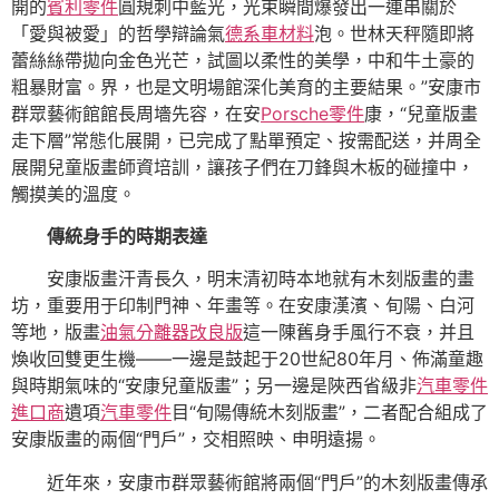
開的
賓利零件
圓規刺中藍光，光束瞬間爆發出一連串關於
「愛與被愛」的哲學辯論氣
德系車材料
泡。世林天秤隨即將
蕾絲絲帶拋向金色光芒，試圖以柔性的美學，中和牛土豪的
粗暴財富。界，也是文明場館深化美育的主要結果。”安康市
群眾藝術館館長周墻先容，在安
Porsche零件
康，“兒童版畫
走下層”常態化展開，已完成了點單預定、按需配送，并周全
展開兒童版畫師資培訓，讓孩子們在刀鋒與木板的碰撞中，
觸摸美的溫度。
傳統身手的時期表達
安康版畫汗青長久，明末清初時本地就有木刻版畫的畫
坊，重要用于印制門神、年畫等。在安康漢濱、旬陽、白河
等地，版畫
油氣分離器改良版
這一陳舊身手風行不衰，并且
煥收回雙更生機——一邊是鼓起于20世紀80年月、佈滿童趣
與時期氣味的“安康兒童版畫”；另一邊是陜西省級非
汽車零件
進口商
遺項
汽車零件
目“旬陽傳統木刻版畫”，二者配合組成了
安康版畫的兩個“門戶”，交相照映、申明遠揚。
近年來，安康市群眾藝術館將兩個“門戶”的木刻版畫傳承