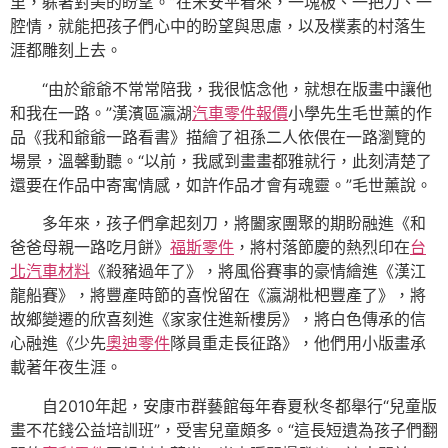
里，躲著對美的盼望。”在宋安平看來，一塊板、一把刀、一
腔情，就能把孩子們心中的盼望與思慮，以及樸素的村落生
涯都雕刻上去。
“由於爺爺不常常陪我，我很惦念他，就想在版畫中讓他
和我在一路。”漢濱區瀛湖
汽車零件報價
小學先生毛世薰的作
品《我和爺爺一路看書》描繪了祖孫二人依偎在一路瀏覽的
場景，溫馨動聽。“以前，我感到畫畫都雅就行，此刻清楚了
還要在作品中寄寓情感，如許作品才會有魂靈。”毛世薰說。
多年來，孩子們拿起刻刀，將闔家團聚的期盼融進《和
爸爸母親一路吃月餅》
福斯零件
，將村落節慶的熱烈印在
台
北汽車材料
《殺豬過年了》，將風俗賽事的豪情繪進《漢江
龍船賽》，將豐產時節的喜悅留在《瀛湖枇杷豐產了》，將
故鄉變遷的欣喜刻進《家家住進新樓房》，將白色傳承的信
心融進《少先
奧迪零件
隊員重走長征路》，他們用小版畫承
載著年夜生涯。
自2010年起，安康市群藝館每年春夏秋冬都舉行“兒童版
畫不花錢公益培訓班”，受害兒童頗多。“這長短遺為孩子們翻