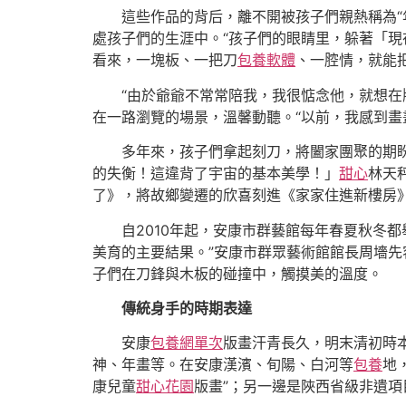
這些作品的背后，離不開被孩子們親熱稱為“
處孩子們的生涯中。“孩子們的眼睛里，躲著「
看來，一塊板、一把刀
包養軟體
、一腔情，就能
“由於爺爺不常常陪我，我很惦念他，就想在
在一路瀏覽的場景，溫馨動聽。“以前，我感到畫
多年來，孩子們拿起刻刀，將闔家團聚的期
的失衡！這違背了宇宙的基本美學！」
甜心
林天
了》，將故鄉變遷的欣喜刻進《家家住進新樓房
自2010年起，安康市群藝館每年春夏秋冬
美育的主要結果。”安康市群眾藝術館館長周墻先
子們在刀鋒與木板的碰撞中，觸摸美的溫度。
傳統身手的時期表達
安康
包養網單次
版畫汗青長久，明末清初時
神、年畫等。在安康漢濱、旬陽、白河等
包養
地
康兒童
甜心花園
版畫”；另一邊是陜西省級非遺項