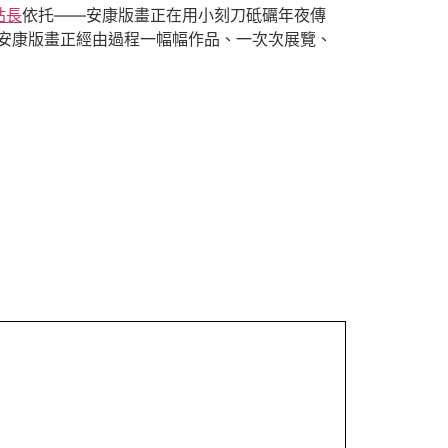
站長
依托——安康版畫正在用小刻刀砥礪年夜傳
現，安康版畫正經由過程一幅幅作品、一次次展覽、