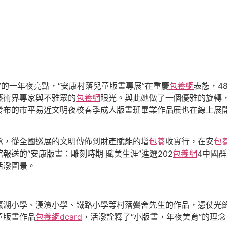
”的一年夜亮點，“安康村落兒童版畫專展”在重慶
包養網
表態，4
藝術界專家與不雅眾的
包養網
眼光。與此她做了一個優雅的旋轉
發布的市平易近文明夜校春季成人版畫班畢業作品展也在線上展
承，從全國巡展的文明傳佈到財產賦能的增
包養
收實行，在安
包
報送的“安康版畫：雕刻時期 賦美生涯”進選202
包養網
4中國群
活潑圖景。
瀛湖小學、漢濱小學、鐵路小學等村落黌舍先生的作品，憑仗光
童版畫作品
包養網dcard
，活潑詮釋了“小版畫，年夜美育”的理念