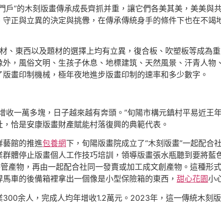
“門戶”的木刻版畫傳承成長齊抓并重，讓它們各美其美，美美與
、守正與立異的決定與挑釁，在傳承傳統身手的條件下也在不竭地
材、東西以及題材的選擇上均有立異，復合板、吹塑板等成為重
像外，風俗文明、生孩子休息、地標建筑、天然風景、汗青人物
了版畫印制機械，極年夜地進步版畫印制的速率和多少數字。
增收一萬多塊，日子越來越有奔頭。”旬陽市構元鎮村平易近王
社，恰是安康版畫財產賦能村落復興的典範代表。
群藝館的推進
包養網
下，旬陽版畫院成立了“木刻版畫”一起配合社
業群體停止版畫個人工作技巧培訓，領導版畫張水瓶聽到要將藍
接管產物，再由一起配合社同一發賣或加工成文創產物。這種形
悍馬車的後備箱裡拿出一個像是小型保險箱的東西，
甜心花園
小
300余人，完成人均年增收1.2萬元。2023年，這一傳統木