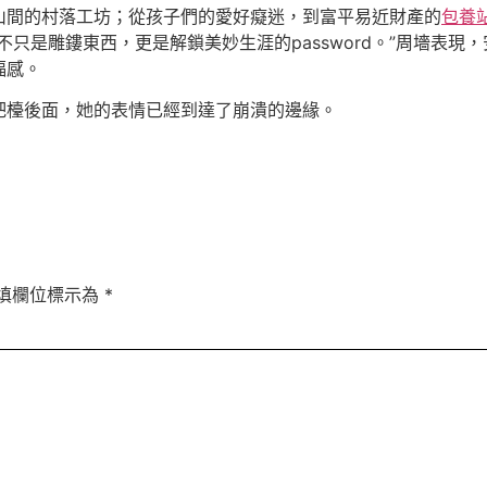
山間的村落工坊；從孩子們的愛好癡迷，到富平易近財產的
包養
只是雕鏤東西，更是解鎖美妙生涯的password。”周墻表
福感。
吧檯後面，她的表情已經到達了崩潰的邊緣。
填欄位標示為
*