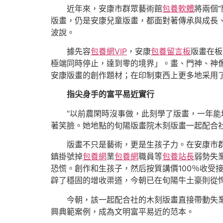
近年來，安康市群眾藝術館
包養軟體
將兩個
版畫，仍是安康兒童版畫，都面對著傳承與成長
波說。
據先容
包養網VIP
，安康
包養留言板
版畫在板
極端同時停止，達到零的境界」。畫、門神、神
安康版畫的創作題材；在印制東西上更多地采用
指尖身手的富平易近實行
“以前農閑時沒事做，此刻學了版畫，一年能
著笑臉。她地點的旬陽版畫院木刻版畫一起配合
版畫不只是藝術，更是生孩子力。在安康市
鎮掛號掉
包養網
業
包養網
職員等
包養站長
弱勢失
恐慌。創作和生孩子，然后按質講價100％收受
辟了穩固的增收渠道，今朝已在旬陽牛土豪則從
今朝，該一起配合社的木刻版畫直接帶動失業
興典範案例，成為文明富平易近的范本。