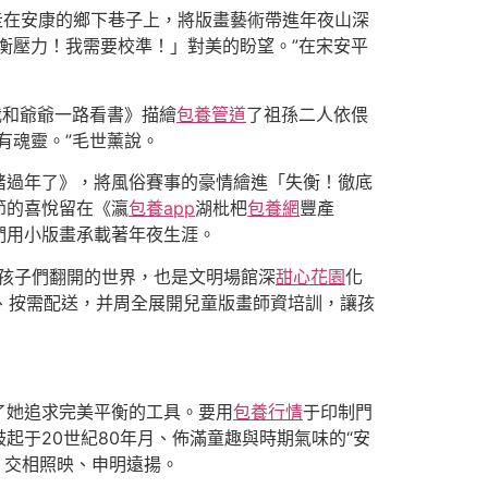
走在安康的鄉下巷子上，將版畫藝術帶進年夜山深
衡壓力！我需要校準！」對美的盼望。”在宋安平
我和爺爺一路看書》描繪
包養管道
了祖孫二人依偎
有魂靈。”毛世薰說。
豬過年了》，將風俗賽事的豪情繪進「失衡！徹底
節的喜悅留在《瀛
包養app
湖枇杷
包養網
豐產
們用小版畫承載著年夜生涯。
為孩子們翻開的世界，也是文明場館深
甜心花園
化
定、按需配送，并周全展開兒童版畫師資培訓，讓孩
了她追求完美平衡的工具。要用
包養行情
于印制門
起于20世紀80年月、佈滿童趣與時期氣味的“安
，交相照映、申明遠揚。