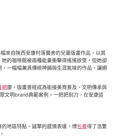
8幅來自陜西安康村落黌舍的兒童版畫作品，以其
，她的咖啡館被兩種能量衝擊得搖搖欲墜，但她卻
開，一幅幅兼具傳統神韻與生涯氣味的作品，讓網
養網
康，版畫曾經成為銜接美育普及、文明傳承與
眾文明brand典範案例。一把把刻刀，在安康這
鮮的地區特點、誠摯的感情表達，博
包養
得了浩繁
。