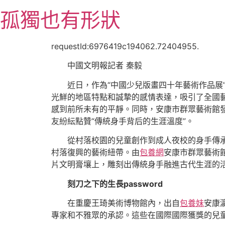
跳
孤獨也有形狀
至
主
要
requestId:6976419c194062.72404955.
內
中國文明報記者 秦毅
容
近日，作為“中國少兒版畫四十年藝術作品展
光鮮的地區特點和誠摯的感情表達，吸引了全國
感到前所未有的平靜。同時，安康市群眾藝術館
友紛紜點贊“傳統身手背后的生涯溫度”。
從村落校園的兒童創作到成人夜校的身手傳
村落復興的藝術紐帶。由
包養網
安康市群眾藝術館
片文明膏壤上，雕刻出傳統身手融進古代生涯的
刻刀之下的生長password
在重慶王琦美術博物館內，出自
包養妹
安康
專家和不雅眾的承認。這些在國際國際獲獎的兒