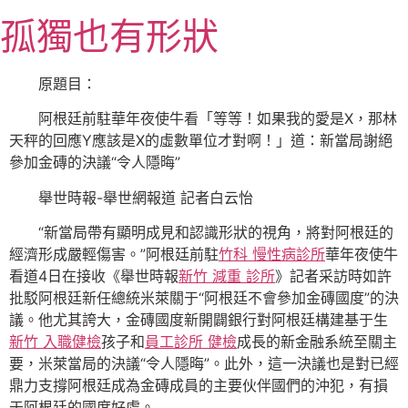
跳
孤獨也有形狀
至
主
要
原題目：
內
阿根廷前駐華年夜使牛看「等等！如果我的愛是X，那林
容
天秤的回應Y應該是X的虛數單位才對啊！」道：新當局謝絕
參加金磚的決議“令人隱晦”
舉世時報-舉世網報道 記者白云怡
“新當局帶有顯明成見和認識形狀的視角，將對阿根廷的
經濟形成嚴輕傷害。”阿根廷前駐
竹科 慢性病診所
華年夜使牛
看道4日在接收《舉世時報
新竹 減重 診所
》記者采訪時如許
批駁阿根廷新任總統米萊關于“阿根廷不會參加金磚國度”的決
議。他尤其誇大，金磚國度新開闢銀行對阿根廷構建基于生
新竹 入職健檢
孩子和
員工診所 健檢
成長的新金融系統至關主
要，米萊當局的決議“令人隱晦”。此外，這一決議也是對已經
鼎力支撐阿根廷成為金磚成員的主要伙伴國們的沖犯，有損
于阿根廷的國度好處。