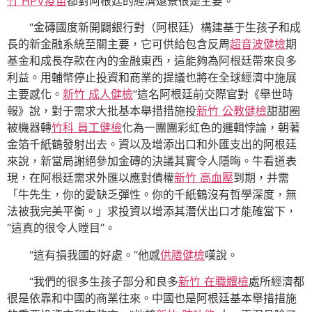
竹 HPV疫苗
都對阿根廷的經濟遠景很是主要。
“金磚國度新開闢銀行對（阿根廷）構建基于生孩子和成
長的新金融系統至關主要，它可供給包含反周
超音波健檢
期
基金和成長存款在內的金融東西，這能夠為阿根廷帶來良多
利益。用輔幣停止投資和商業的提議也將在全球經濟中施展
主要感化。
新竹 成人健檢
”這名阿根廷前交際官對《舉世時
報》說，對于需求大批基本舉措措施投
新竹 公教健檢
甜甜圈
被機器轉
竹科 員工健檢
化為一團團彩虹色的邏輯悖論，朝著
金箔千紙鶴發射出去。資以及增添出口和外匯支出的阿根廷
來說，新當局謝絕參加金磚的決議其實令人隱晦。牛看道表
現，在阿根廷需求外匯以應對債權
新竹 高血壓
到期，并需
「牛先生，你的愛缺乏彈性。你的千紙鶴沒有哲學深度，無
法被我完美平衡。」求投資以增添其潛伏出口才能確當下，
“這真的很令人瞠目”。
“這有損我國的好處。”他感
供膳健檢
嘆說。
“我們的很多生孩子部分和良多
新竹 在職體檢
處所經濟都
很是依靠和中國的商業往來。中國也是阿根廷基本舉措措施