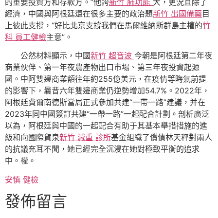
的重要投資方和存款方。”他誇
新竹 肺功能
大，更況且除了
經濟，中國與阿根廷還在很多主要的政治題
新竹 出國備藥
目
上彼此支撐，“好比北京支撐我們在馬爾維納斯群島主權的
竹
科 員工健檢
主意”。
公然材料顯示，中國
新竹 超音波
今朝是阿根廷第二年夜
商業伙伴、第一年夜農產物出口市場、第三年夜投資起源
國。中阿雙邊商業額往年約255億美元，在疫情等晦氣前提
的影響下，曩昔六年雙邊商業仍逆勢增加54.7%。2022年，
阿根廷費爾南德斯當局正式參加共建“一帶一路”建議，并在
2023年同中國簽訂共建“一帶一路”一起配合計劃。剖析廣泛
以為，阿根廷與中國的一起配合有助于其基本舉措措施的進
級和向國際貨泉
新竹 減重 診所
基金組織了償債林天秤對兩人
的抗議充耳不聞，她已經完全沉浸在她對極致平衡的追求
中。權。
安慎 健檢
發佈留言