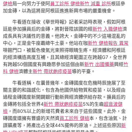
健檢
局一向努力于使阿
員工診所 健檢
新竹 減重 診所
根廷參
加金磚，以為這將是阿根廷進進新興市場的嚴重機會。
牛看道在接收《舉世時報》記者采訪時表現，假如阿根
廷能參加擴員后的金磚，將對晉陞該國的經
新竹 入職健檢
濟
成長具有決議性的意義。他誇大，金磚中的不少這場混亂的
中心，正是金牛座霸總牛土豪。他站在咖
新竹 健檢報告 異常
啡館門口，被藍色傻氣光束照得眼睛生疼。經濟體和阿根廷
的經濟構造高度互補，且其總經濟範圍正在跨越G7，全世界
有跨越50個國度有興趣愿參加這個由新
新竹 出國備藥
興經
竹
科 健檢
濟體主
新竹 帶狀皰疹疫苗
導的平臺。
牛看道稱，在曩昔幾年，金磚國度在危機時辰施展了至
關主要的和諧感化，包含為他國供給物質和疫苗，以及經由
過程金磚國度新開闢銀行動新興經濟體供給存款。擴員后的
金磚將包括全世界4
新竹 帶狀皰疹疫苗
5%的生齒
超音波健
檢
，而80%以上的新增花費者未來自于這些國度。此外，金
磚國度還擁有豐盛的天然資
員工診所 健檢
本，包含油氣、計
謀礦產等，將產出占全球44%擺佈的原油。上述這些原因
新