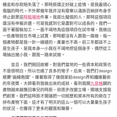
桶金和存款賠失落了。那時辰還正好碰上疫情，是我最煩心
傷腦的時代。不外那幾年我并沒有廢棄以滿族百納拼布身手
停止創業這
時租場地
件事。我是比擬倔的人，那時這個項目
還沒有申報非遺，可是我感到它是盡對可以成長的。我們一
面干著服裝加工，一面不竭地為這個項目在試市場，我做出
一些產物就在市場上試賣，那時都沒有人跟我一路做，每一
個產物都是我一針一線縫的，產量也不高。前三年都談不上
是生孩子，是我本身一小我在不竭地挖這個身手，偶然從工
場抽出幾小我，跟我一路來試做。
並且，我們剛回故鄉，對我們當地的一些資本和政策也
不是很明白，所以也繞了良多的彎子。后來，我們打design
競賽“曲線救國”，連著取得了幾個家紡design界和纖維藝術
的年夜獎，大師看到我做出來的成就，看到我開
九宮格
闢的
產物越來越像回事兒的時辰，就逐步改變立場，開端支撐我
們創業。我們這時辰才開端把一切經歷和資本所有的砸在了
拼布產物下面，這才有了明天的這么一個可以大量量生孩子
的狀況，也獲得了更多的觀賞和聲譽。