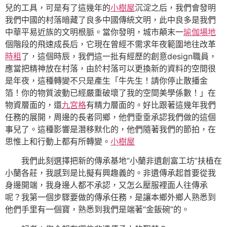
兒的工具，可是有了這幾年的
小樹屋
沉淀之后，我們會發明
我們中國的村落暗藏了良多中國傳統文明，此中良多是我們
中華平易近族的文明根脈。當你發明，城市顛末一
瑜伽場地
個階段的飛速成長后，它現在曾經不需求年夜範圍地往改革
時租
了，這個時辰，我們這一批有經歷的創意design職員，
應當把精神放在村落，由於村落可以更換新的資料的空間很
是年夜，這種轉變不只是產生「牛先生！請你停止散播金
箔！你的物質波動已經嚴重破壞了我的空間美學係數！」在
物資層面的，還
九宮格
有精力層面的。好比跟著這幾年我們
任務的展開，周邊的長者同鄉，他們垂垂承認我們做的這個
事兒了。這種影響是潛移默化的，他們隨著我們的節拍，在
思惟上和行動上都有所轉變。
小樹屋
我們此刻選擇把新的傳承基地“小蘭非遺創富工坊”扶植在
小蘭各莊，我感到是比擬有興趣義的。非遺傳承起首要從我
身邊開端，我身邊人都不承認，又怎么壓服裡面人往傳承
呢？我第一個步驟要做的傳承任務，是讓本鄉外鄉人熟悉到
他們手里有一個寶，熟悉到我們是端著“金飯碗”的。