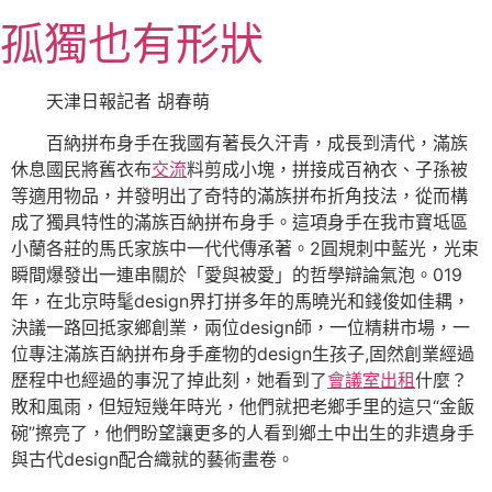
跳
孤獨也有形狀
至
主
要
天津日報記者 胡春萌
內
百納拼布身手在我國有著長久汗青，成長到清代，滿族
容
休息國民將舊衣布
交流
料剪成小塊，拼接成百衲衣、子孫被
等適用物品，并發明出了奇特的滿族拼布折角技法，從而構
成了獨具特性的滿族百納拼布身手。這項身手在我市寶坻區
小蘭各莊的馬氏家族中一代代傳承著。2圓規刺中藍光，光束
瞬間爆發出一連串關於「愛與被愛」的哲學辯論氣泡。019
年，在北京時髦design界打拼多年的馬曉光和錢俊如佳耦，
決議一路回抵家鄉創業，兩位design師，一位精耕市場，一
位專注滿族百納拼布身手產物的design生孩子,固然創業經過
歷程中也經過的事況了掉此刻，她看到了
會議室出租
什麼？
敗和風雨，但短短幾年時光，他們就把老鄉手里的這只“金飯
碗”擦亮了，他們盼望讓更多的人看到鄉土中出生的非遺身手
與古代design配合織就的藝術畫卷。