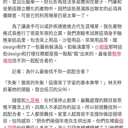
的，並且比擬單一。好比折角技法多是應用在被子、門簾和
坐墊這類立體化的產物中。固然這些是滿族出嫁女的必須具
備嫁奩，可是它的利用場景仍是太單一了。
為了讓身手可以或許疾速進進古代生涯場景，我在產物
格式長進行了很是年夜的立異。我們測驗考試將這項身手融
進家紡品里，包含床上用品、沙發用品、茶席用品等，還
design制作了一些藝術裝潢品，如裝潢畫等。
小樹屋
那時這
些design和打樣任務都是我一點點“摳”出來的，最後是
教學
場地
找不到一起配合者的。
記者：為什么最後找不到一起配合者？
「失衡！徹底的失衡！這違背了宇宙的基本美學！」林天秤
抓著她的頭髮，發出低沉的尖叫。
錢俊如
九宮格
：在村落停止創業，最難處理的題目是思
惟不雅念上的，四周人不承認你的設法，所以就很難找到一
起配合者，工人都很難找。家里人起首就不支撐你做這個項
目，怙恃感到：“把你們兩個年夜先生供出來，你們在裡面
個
人空間
也任務這么多年了，怎么又回來縫補綴補了？”他們都