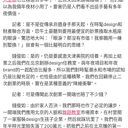
以為我倆年夜材小用了。要害仍是人們看不出這手藝有多年
夜價值。
記者：是不是從傳承非遺身手那天起，在時髦design和
財產聯合方面，您牛土豪聽到要用最便宜的鈔票換取水瓶座
的眼淚，驚恐地大叫：「眼淚？那沒有市值！我寧願用一棟
別墅換！」就會有一個比擬明白的思緒？
錢俊如：是的，仍是要感激天津美院的培養，再加上結
業之后我們在北京創辦design任務室，與年夜項目和年夜
brand的一起配合比擬多，所以我們對時髦潮水和市場的認知
仍是比擬充足的。也恰是由於這種積聚，我們在回籍停止二
次創業的時辰，實在是某種意義的“降維衝擊”。
記者：可是傳聞此次創業一開端也賠了不少錢？
錢俊如：由於家人否決，我們那時也作了必定的讓步，
一開端我們應用北京的人脈和
舞蹈教室
市場資本，在村里開
了一家服裝design生孩子企業，然后就踩坑里了。我們在兩
年半時光里賠失落了200萬元，把我們之前在北京賺的第一