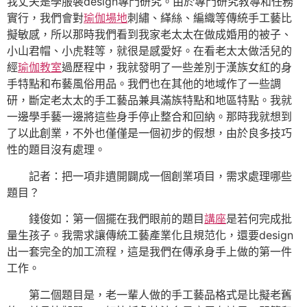
我丈夫是學服裝design專門研究。由於專門研究教導和任務
實行，我們會對
瑜伽場地
刺繡、緙絲、編織等傳統手工藝比
擬敏感，所以那時我們看到我家老太太在做成婚用的被子、
小山君帽、小虎鞋等，就很是感愛好。在看老太太做活兒的
經
瑜伽教室
過歷程中，我就發明了一些差別于漢族女紅的身
手特點和布藝風俗用品。我們也在其他的地域作了一些調
研，斷定老太太的手工藝品兼具滿族特點和地區特點。我就
一邊學手藝一邊將這些身手停止整合和回納。那時我就想到
了以此創業，不外也僅僅是一個初步的假想，由於良多技巧
性的題目沒有處理。
記者：把一項非遺開闢成一個創業項目，需求處理哪些
題目？
錢俊如：第一個擺在我們眼前的題目
講座
是若何完成批
量生孩子。我需求讓傳統工藝產業化且規范化，還要design
出一套完全的加工流程，這是我們在傳承身手上做的第一件
工作。
第二個題目是，老一輩人做的手工藝品格式是比擬老舊