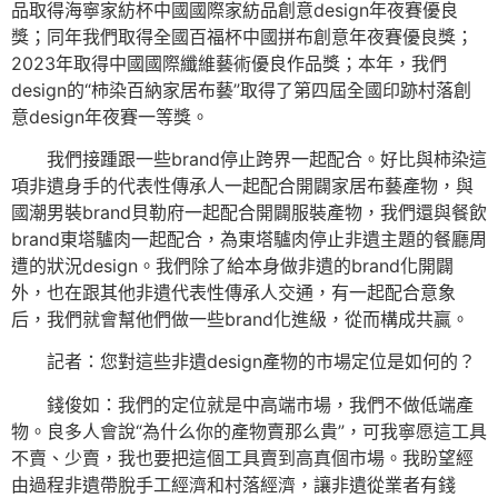
品取得海寧家紡杯中國國際家紡品創意design年夜賽優良
獎；同年我們取得全國百福杯中國拼布創意年夜賽優良獎；
2023年取得中國國際纖維藝術優良作品獎；本年，我們
design的“柿染百納家居布藝”取得了第四屆全國印跡村落創
意design年夜賽一等獎。
我們接踵跟一些brand停止跨界一起配合。好比與柿染這
項非遺身手的代表性傳承人一起配合開闢家居布藝產物，與
國潮男裝brand貝勒府一起配合開闢服裝產物，我們還與餐飲
brand東塔驢肉一起配合，為東塔驢肉停止非遺主題的餐廳周
遭的狀況design。我們除了給本身做非遺的brand化開闢
外，也在跟其他非遺代表性傳承人交通，有一起配合意象
后，我們就會幫他們做一些brand化進級，從而構成共贏。
記者：您對這些非遺design產物的市場定位是如何的？
錢俊如：我們的定位就是中高端市場，我們不做低端產
物。良多人會說“為什么你的產物賣那么貴”，可我寧愿這工具
不賣、少賣，我也要把這個工具賣到高真個市場。我盼望經
由過程非遺帶脫手工經濟和村落經濟，讓非遺從業者有錢