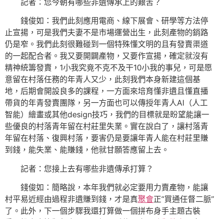
記者：您今朝有哪些非遺傳承上的艱苦？
錢俊如：我們此刻應用電商、線下展會、研學等方法停
止宣揚，可是我們夫妻不是市場運營出生，此刻產物的銷路
仍是窄。我們此刻很難碰到一個特殊懂文明的且有發賣渠道
的一起配合者。我又要開闢產物，又要作宣揚，確定就沒有
精神統籌發賣，1小我究竟不克不及干10小我的事兒，可是愿
意留在村落任務的年青人又少，此刻我們本身新建這個基
地，后期會開設良多的課程，一方面來培育懂非遺且懂直播
帶貨的年青發賣團隊，另一方面也可以傳授年青人AI（人工
智能）繪畫或其他design技巧，我們的目標就是盼望能讓一
些優良的村落青年留在村莊里失業。實在說白了，讓村落青
年留在村落、復興村落，要害仍是要讓年青人能在村莊里賺
到錢，能失業、能賺錢，他就甘願答應留上去。
記者：您接上去有哪些非遺傳承打算？
錢俊如：簡略說，本年我們就必定要用力賣產物，能讓
村平易近經由過程非遺賺到錢，才是真
聚會
正“買通任督二脈”
了。此外，下一個步驟我還打算做一個拼布身手主題古裝