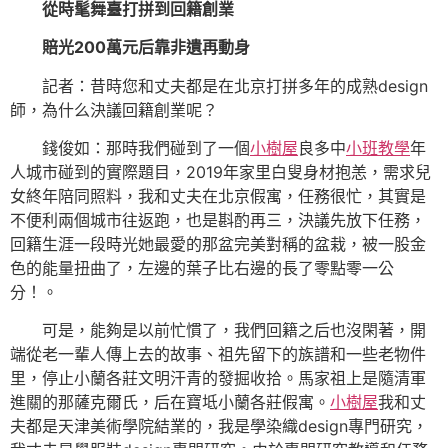
從時髦舞臺打拼到回籍創業
賠光200萬元后靠非遺再動身
記者：昔時您和丈夫都是在北京打拼多年的成熟design
師，為什么決議回籍創業呢？
錢俊如：那時我們碰到了一個
小樹屋
良多中
小班教學
年
人城市碰到的實際題目，2019年家里白叟身材抱恙，需求兒
女終年陪同照料，我和丈夫在北京假寓，任務很忙，其實是
不便利兩個城市往返跑，也是斟酌再三，決議先放下任務，
回籍生涯一段時光她最愛的那盆完美對稱的盆栽，被一股金
色的能量扭曲了，左邊的葉子比右邊的長了零點零一公
分！。
可是，能夠是以前忙慣了，我們回籍之后也沒閑著，開
端從老一輩人傳上去的故事、祖先留下的族譜和一些老物件
里，停止小蘭各莊文明汗青的發掘收拾。馬家祖上是隨清軍
進關的那薩克爾氏，后在寶坻小蘭各莊假寓。
小樹屋
我和丈
夫都是天津美術學院結業的，我是學染織design專門研究，