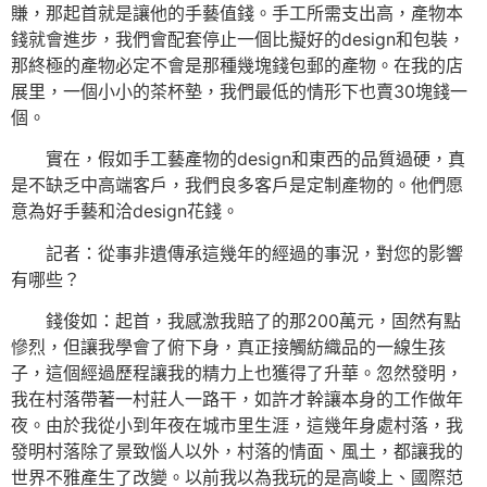
賺，那起首就是讓他的手藝值錢。手工所需支出高，產物本
錢就會進步，我們會配套停止一個比擬好的design和包裝，
那終極的產物必定不會是那種幾塊錢包郵的產物。在我的店
展里，一個小小的茶杯墊，我們最低的情形下也賣30塊錢一
個。
實在，假如手工藝產物的design和東西的品質過硬，真
是不缺乏中高端客戶，我們良多客戶是定制產物的。他們愿
意為好手藝和洽design花錢。
記者：從事非遺傳承這幾年的經過的事況，對您的影響
有哪些？
錢俊如：起首，我感激我賠了的那200萬元，固然有點
慘烈，但讓我學會了俯下身，真正接觸紡織品的一線生孩
子，這個經過歷程讓我的精力上也獲得了升華。忽然發明，
我在村落帶著一村莊人一路干，如許才幹讓本身的工作做年
夜。由於我從小到年夜在城市里生涯，這幾年身處村落，我
發明村落除了景致惱人以外，村落的情面、風土，都讓我的
世界不雅產生了改變。以前我以為我玩的是高峻上、國際范