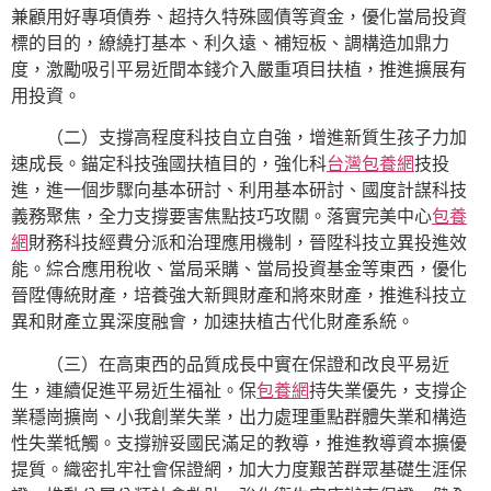
兼顧用好專項債券、超持久特殊國債等資金，優化當局投資
標的目的，繚繞打基本、利久遠、補短板、調構造加鼎力
度，激勵吸引平易近間本錢介入嚴重項目扶植，推進擴展有
用投資。
（二）支撐高程度科技自立自強，增進新質生孩子力加
速成長。錨定科技強國扶植目的，強化科
台灣包養網
技投
進，進一個步驟向基本研討、利用基本研討、國度計謀科技
義務聚焦，全力支撐要害焦點技巧攻關。落實完美中心
包養
網
財務科技經費分派和治理應用機制，晉陞科技立異投進效
能。綜合應用稅收、當局采購、當局投資基金等東西，優化
晉陞傳統財產，培養強大新興財產和將來財產，推進科技立
異和財產立異深度融會，加速扶植古代化財產系統。
（三）在高東西的品質成長中實在保證和改良平易近
生，連續促進平易近生福祉。保
包養網
持失業優先，支撐企
業穩崗擴崗、小我創業失業，出力處理重點群體失業和構造
性失業牴觸。支撐辦妥國民滿足的教導，推進教導資本擴優
提質。織密扎牢社會保證網，加大力度艱苦群眾基礎生涯保