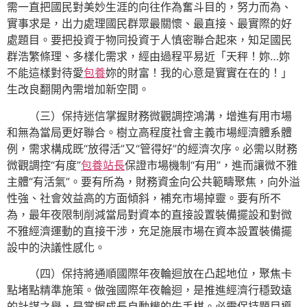
需一直把國民對美妙生涯的向往作為奮斗目的，努力而為、
實事求是，出力處理國民群眾最關懷、最直接、最實際的好
處題目。要把投資于物同投資于人慎密聯合起來，知足國民
群浩繁條理、多樣化需求，經由過程平易近「天秤！妳…妳
不能這樣對待愛
包養
妳的財富！我的心意是實實在在的！」
生改良翻開內需增加新空間。
（三）保持迷信掌握財務微觀調控鴻溝，增進有用市場
和無為當局更好聯合。樹立高程度社會主義市場經濟體系體
例，需求構成既“放得活”又“管得好”的經濟次序。必需以財務
微觀調控“有度”
包養站長
保證市場機制“有用”，進而讓微不雅
主體“有活氣”。要有所為，財務資金向公共範疇聚焦，向外溢
性強、社會效益高的方面傾斜，補充市場掉靈。要有所不
為，最年夜限制削減當局對資本的直接設置裝備擺設和對微
不雅經濟運動的直接干涉，充足施展市場在資本設置裝備擺
設中的決議性感化。
（四）保持將通順國際年夜輪迴放在凸起地位，聚焦卡
點堵點精準施策。做強國際年夜輪迴，是推進經濟行穩致遠
的計謀之舉，是掌握成長自動權的先手棋。必需保持題目導