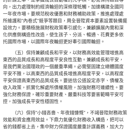
向，出力處理制約經濟輪迴的深條理牴觸，加速構建全國同
一年夜市場。要規范稅收優惠和財務補助政策，推進處理處
所維護和“內卷式”競爭等題目，周全晉陞資本要素設置裝備擺
設效力。要積極施展財稅政策牽引感化，兼顧擴展內需和深
化供應側構造性改造，使生孩子、分派、暢通、花費更多依
托國際市場，以國際年夜輪迴更好牽引國際輪迴。
（五）保持兼顧成長和平安，以財務高效能管理增進高
東西的品質成長和高程度平安良性互動。兼顧成長和平安，
是我們黨治國理政的一個嚴重準繩。必需堅固建立總體國度
平安不雅，以高東西的品質成長增進高程度平安，以高程度
平安保證高東西的品質成長。要迷信公道設定赤字、債權及
收入政策，抓實化解處所債權風險，加強財務可連續性。要
強化財務保證，確珍重要財產、嚴重科技等要害範疇平安可
控，加強成長平安性穩固性。
（六）保持“小錢吝嗇、年夜錢慷慨”，不竭晉陞財務政策
效能和資金應用效益。下鼎力氣優化財務收入構造，把可以
省的錢都省上去，集中財力保證國度嚴重計謀義務，加大力