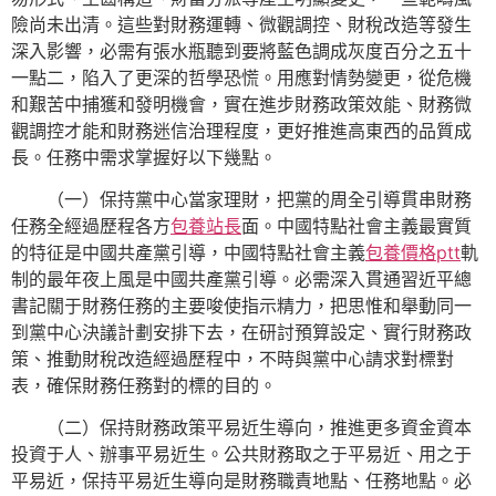
險尚未出清。這些對財務運轉、微觀調控、財稅改造等發生
深入影響，必需有張水瓶聽到要將藍色調成灰度百分之五十
一點二，陷入了更深的哲學恐慌。用應對情勢變更，從危機
和艱苦中捕獲和發明機會，實在進步財務政策效能、財務微
觀調控才能和財務迷信治理程度，更好推進高東西的品質成
長。任務中需求掌握好以下幾點。
（一）保持黨中心當家理財，把黨的周全引導貫串財務
任務全經過歷程各方
包養站長
面。中國特點社會主義最實質
的特征是中國共產黨引導，中國特點社會主義
包養價格ptt
軌
制的最年夜上風是中國共產黨引導。必需深入貫通習近平總
書記關于財務任務的主要唆使指示精力，把思惟和舉動同一
到黨中心決議計劃安排下去，在研討預算設定、實行財務政
策、推動財稅改造經過歷程中，不時與黨中心請求對標對
表，確保財務任務對的標的目的。
（二）保持財務政策平易近生導向，推進更多資金資本
投資于人、辦事平易近生。公共財務取之于平易近、用之于
平易近，保持平易近生導向是財務職責地點、任務地點。必