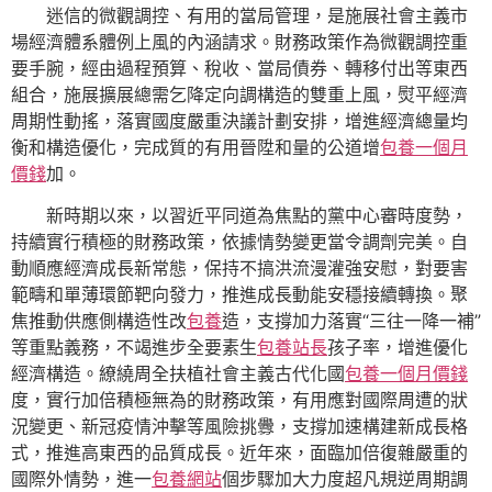
迷信的微觀調控、有用的當局管理，是施展社會主義市
場經濟體系體例上風的內涵請求。財務政策作為微觀調控重
要手腕，經由過程預算、稅收、當局債券、轉移付出等東西
組合，施展擴展總需乞降定向調構造的雙重上風，熨平經濟
周期性動搖，落實國度嚴重決議計劃安排，增進經濟總量均
衡和構造優化，完成質的有用晉陞和量的公道增
包養一個月
價錢
加。
新時期以來，以習近平同道為焦點的黨中心審時度勢，
持續實行積極的財務政策，依據情勢變更當令調劑完美。自
動順應經濟成長新常態，保持不搞洪流漫灌強安慰，對要害
範疇和單薄環節靶向發力，推進成長動能安穩接續轉換。聚
焦推動供應側構造性改
包養
造，支撐加力落實“三往一降一補”
等重點義務，不竭進步全要素生
包養站長
孩子率，增進優化
經濟構造。繚繞周全扶植社會主義古代化國
包養一個月價錢
度，實行加倍積極無為的財務政策，有用應對國際周遭的狀
況變更、新冠疫情沖擊等風險挑釁，支撐加速構建新成長格
式，推進高東西的品質成長。近年來，面臨加倍復雜嚴重的
國際外情勢，進一
包養網站
個步驟加大力度超凡規逆周期調