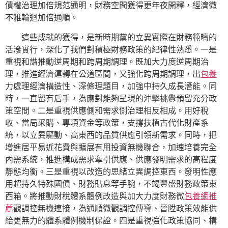
債權治理加倍規范通明，財務空間獲得更年夜開釋，經濟微
不雅輪迴加倍通順。
這些成就的獲得，是新時期黨的立異實際在財務範疇的
活潑實行，深化了我們對積極財務政策的紀律性熟悉。一是
重視和諧推動逆周期和跨周期調理。既加大力度逆周期治
理，推進經濟運轉在公道區間，又強化跨周期調理，出
包養
力處理經濟構造性、深條理題目，加強中持久成長潛能。同
時，一直留有后手，為應對能夠呈現的沖擊挑釁預留充分政
策空間。二是重視供應側和需求側治理相反相成。用好稅
收、當局采購、專項資金等政策，支撐扶植古代化財產系
統，以立異驅動、高東西的品質供應引領新需求。同時，把
增進居平易近花費與擴展有用投資無機聯合，加速培養完全
內需系統，推進構成需求牽引供應、供應發明需求的高程度
靜態均衡。三是重視以改造的思緒立異調控東西。發明性應
用超持久特殊國債、財務貼息等手腕，不竭豐盛財務政策東
西箱。將推動財稅體系體例改造與加大力度財務微
包養網推
薦
觀調控無機連接，為通順微觀調控傳導、晉陞政策效能供
給更無力的體系體例機制保證。四是重視強化政策協同、構