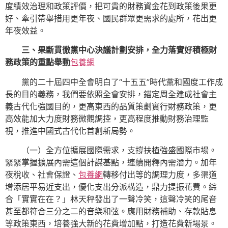
度績效治理和政策評價，把可貴的財務資金花到政策後果更
好、牽引帶舉措用更年夜、國民群眾更需求的處所，花出更
年夜效益。
三、果斷貫徹黨中心決議計劃安排，全力落實好積極財
務政策的重點舉動
包養網
黨的二十屆四中全會明白了“十五五”時代黨和國度工作成
長的目的義務，我們要依照全會安排，錨定周全建成社會主
義古代化強國目的，更高東西的品質策劃實行財務政策，更
高效能加大力度財務微觀調控，更高程度推動財務治理監
視，推進中國式古代化首創新局勢。
（一）全方位擴展國際需求，支撐扶植強盛國際市場。
緊緊掌握擴展內需這個計謀基點，連續開釋內需潛力。加年
夜稅收、社會保證、
包養網
轉移付出等的調理力度，多渠道
增添居平易近支出，優化支出分派構造，鼎力提振花費。綜
合「實實在在？」林天秤發出了一聲冷笑，這聲冷笑的尾音
甚至都符合三分之二的音樂和弦。應用財務補助、存款貼息
等政策東西，培養強大新的花費增加點，打造花費新場景。