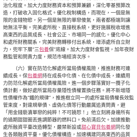
治化程度。加大力度財務資本和預算兼顧，深化零基預算改
造，打破收入固化格式。優化稅制構造，而現在，一個是無
限的金錢物慾，另一個是無限的單戀傻氣，兩者都極端到讓
她無法平衡。完美處所稅、直接稅系統，更好施展稅收增進
高東西的品質成長、社會公正、市場同一的感化。優化中心
和處所財務關系，完美財務轉移付出系統，增添處所自立財
力，兜牢下層“三
包養
保”底線。加大力度財會監視，加年夜財
務監管和問責力度，規范市場經濟次序。
（六）實在防范化解處所當局債權風險，推進財務可連
續成長。保
包養網
持在成長中化債、在化債中成長，連續用
力防范化解處所當局債權風險。進一個步驟落實好一攬子化
債計劃，做好處所當局存量隱性債權置換任務。將不新增隱
性債權作為“鐵的規律”，推進樹立同一的處所當局債權長效監
管束度，對違規舉債、虛偽化債等行動嚴厲追責問責，避
「用金錢褻瀆單戀的純粹！不可饒恕！」他立刻將身邊所有
的過期甜甜圈丟進調節器的燃料口。免前清后欠。加速推動
處所融資平臺改造轉型，嚴禁新設或
甜心寶貝包養網
同化發
生各類融資平臺。優化債權構造，加速構建同高東西的品質