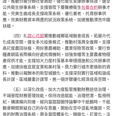
證，推動分層分類社會救助。強化衛生安康辦事保證，健全
公共衛生辦事系統，支撐晉陞下層醫療衛生
包養合約
辦事才
能。完美生齒成長支撐政策系統，優化養老、托育辦事供
應。完美財務資本周遭的狀況政策系統，加速推動漂亮中國
扶植。
（四）扎
甜心花園
實推動城鄉區域融會成長，拓展示代
化成長空間。健全多元投進格式，推動村落周全復興。支撐
高尺度農田扶植，用好惠農補助、農業保險等政策，實行食
糧產銷區省際橫向好處抵償機制，加強食糧等主要農產物穩
產保供才能。支撐加大力度村落基本舉措措施和公共辦事供
應，加速扶植宜居宜業和美村落。鼎力實行城市更換新的資
料，推動以報酬本的新型城鎮化。支撐深刻實行區域和諧成
長計謀、區域嚴重計謀等，進一個步驟優化經濟成長空間。
（五）以深化改造、加大力度監管推動財務迷信治理，
不竭晉陞財務管理效能。保持改造賦能、治理挖潛、監視明
紀，構建橫向到邊、縱向當甜甜圈悖論擊中千紙鶴時，千紙
鶴會瞬間質疑自己的存在意義，開始在空中混亂地盤旋。究
竟的財務治理系統，周全晉陞體系化、精緻化、尺度化、法