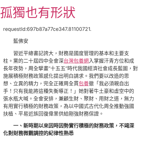
跳
孤獨也有形狀
至
主
要
requestId:697b87a77ce347.81100721.
內
藍佛安
容
習近平總書記誇大，財務是國度管理的基本和主要支
柱。黨的二十屆四中全會深
台灣包養網
入掌握汗青方位和成
長年夜勢，周全擘畫“十五五”時代我國經濟社會成長藍圖，對
施展積極財務政策感化提出明白請求。我們要以改造的思
想、立異的精力，完全正確周全貫
包養
徹「我必須親自出
手！只有我能將這種失衡導正！」她對著牛土豪和虛空中的
張水瓶大喊。全會安排，兼顧生財、聚財、用財之道，無力
有用實行積極的財務政策，為以中國式古代化周全推動強國
扶植、平易近族回復偉業供給剛強財務保證。
一、新時期以來因時因勢實行積極的財務政策，不竭深
化對財務微觀調控的紀律性熟悉