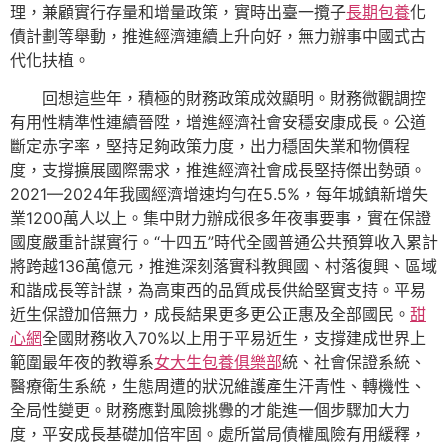
理，兼顧實行存量和增量政策，實時出臺一攬子
長期包養
化
債計劃等舉動，推進經濟連續上升向好，無力辦事中國式古
代化扶植。
回想這些年，積極的財務政策成效顯明。財務微觀調控
有用性精準性連續晉陞，增進經濟社會安穩安康成長。公道
斷定赤字率，堅持足夠政策力度，出力穩固失業和物價程
度，支撐擴展國際需求，推進經濟社會成長堅持傑出勢頭。
2021—2024年我國經濟增速均勻在5.5%，每年城鎮新增失
業1200萬人以上。集中財力辦成很多年夜事要事，實在保證
國度嚴重計謀實行。“十四五”時代全國普通公共預算收入累計
將跨越136萬億元，推進深刻落實科教興國、村落復興、區域
和諧成長等計謀，為高東西的品質成長供給堅實支持。平易
近生保證加倍無力，成長結果更多更公正惠及全部國民。
甜
心網
全國財務收入70%以上用于平易近生，支撐建成世界上
範圍最年夜的教導系
女大生包養俱樂部
統、社會保證系統、
醫療衛生系統，生態周遭的狀況維護產生汗青性、轉機性、
全局性變更。財務應對風險挑釁的才能進一個步驟加大力
度，平安成長基礎加倍牢固。處所當局債權風險有用緩釋，