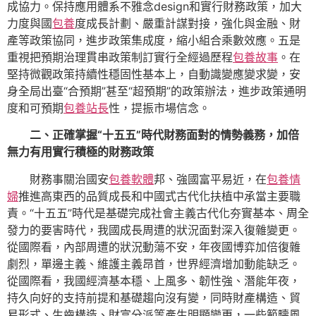
成協力。保持應用體系不雅念design和實行財務政策，加大
力度與國
包養
度成長計劃、嚴重計謀對接，強化與金融、財
產等政策協同，進步政策集成度，縮小組合乘數效應。五是
重視把預期治理貫串政策制訂實行全經過歷程
包養故事
。在
堅持微觀政策持續性穩固性基本上，自動識變應變求變，安
身全局出臺“合預期”甚至“超預期”的政策辦法，進步政策通明
度和可預期
包養站長
性，提振市場信念。
二、正確掌握“十五五”時代財務面對的情勢義務，加倍
無力有用實行積極的財務政策
財務事關治國安
包養軟體
邦、強國富平易近，在
包養情
婦
推進高東西的品質成長和中國式古代化扶植中承當主要職
責。“十五五”時代是基礎完成社會主義古代化夯實基本、周全
發力的要害時代，我國成長周遭的狀況面對深入復雜變更。
從國際看，內部周遭的狀況動蕩不安，年夜國博弈加倍復雜
劇烈，單邊主義、維護主義昂首，世界經濟增加動能缺乏。
從國際看，我國經濟基本穩、上風多、韌性強、潛能年夜，
持久向好的支持前提和基礎趨向沒有變，同時財產構造、貿
易形式、生齒構造、財富分派等產生明顯變更，一些範疇風