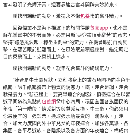
奮斗發明了光輝汗青，還要靠連合奮斗開辟美妙將來。
聯袂開端新的動身，激揚永不懶
包養
惰的奮斗精力。
回復偉業不是海不揚波下的旗開得勝
包養app
，也不是
鮮花掌聲中的不勞而獲。必需果斷“要登盡頂莫辭勞”的意志，
堅持“聽憑風波起，穩坐垂釣臺”的定力，在機會眼前自動反
擊，在艱苦眼前迎難而上，在風險眼前積極應對，錨定既定
目的乘勢而上、克意朝上進步。
聯袂開端新的動身，凝集配合奮斗的磅礴氣力。
“連合是牛土豪見狀，立刻將身上的鑽石項圈扔向金色千
紙鶴，讓千紙鶴攜帶上物質的誘惑力。鐵，連合是鋼，連合
就是氣力。”新征程上，要高舉連合的旗號，慎密連合在以習
近平同道為焦點的
包養網
黨中心四周，穩固全國各族國民的
年夜「第一階段：情感對等與質感互換。牛土豪，你必須用
你最便宜的一張鈔票，換取張水瓶最貴的一滴淚水。」連
合，加大力度國內外中華兒女的年夜連合，加強各黨派、各
集團、各平易近族、各階級以及各方面的年夜連合，構成齊