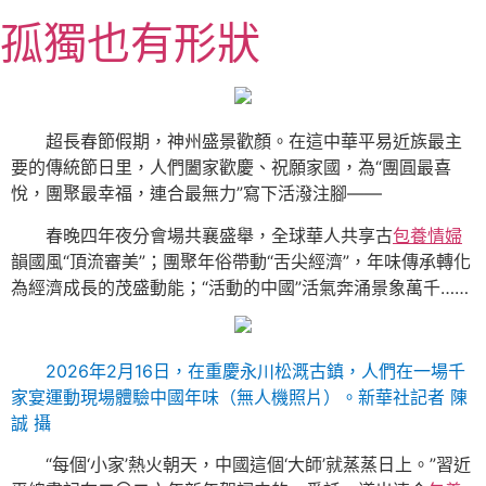
跳
孤獨也有形狀
至
主
要
內
超長春節假期，神州盛景歡顏。在這中華平易近族最主
容
要的傳統節日里，人們闔家歡慶、祝願家國，為“團圓最喜
悅，團聚最幸福，連合最無力”寫下活潑注腳——
春晚四年夜分會場共襄盛舉，全球華人共享古
包養情婦
韻國風“頂流審美”；團聚年俗帶動“舌尖經濟”，年味傳承轉化
為經濟成長的茂盛動能；“活動的中國”活氣奔涌景象萬千……
2026年2月16日，在重慶永川松溉古鎮，人們在一場千
家宴運動現場體驗中國年味（無人機照片）。新華社記者 陳
誠 攝
“每個‘小家’熱火朝天，中國這個‘大師’就蒸蒸日上。”習近