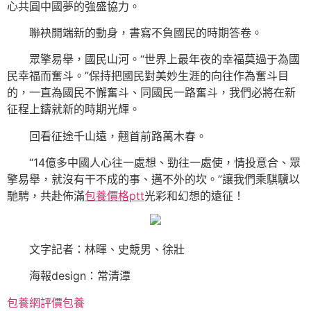
心共圓中國夢的強盛協力。
聯袂開端新的動身，書寫不負國民的時期答卷。
眾擎易舉，國民山河。“世界上最年夜的幸福莫過于為國
民幸福而奮斗。”保持把國民對美妙生涯的向往作為奮斗目
的，一直為國民不懈奮斗、同國民一路奮斗，我們必將在新
征程上鑄就新的時期光輝。
回看征途千山遠，翹首前路萬木春。
“14億多中國人心往一處想、勁往一處使，情投意合、眾
擎易舉，就沒有干不成的事、邁不外的坎。”讓我們乘騏驥以
馳騁，共赴佈滿
包養價格ptt
光彩和幻想的遠征！
文字記者：林暉、史競男、徐壯
海報design：常清潭
包養網評價
包養