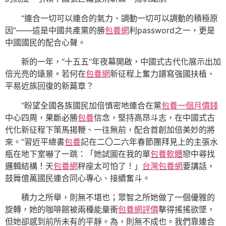
“連合一切可以連合的氣力、調動一切可以調動的積極原
因”——這是中國共產黨的勝
包養網
利password之一，更是
中國國民的配合心聲。
新的一年，“十五五”年夜幕開啟，中國式古代化展示出加
倍光亮的遠景。若何在
包養網
新征程上奮力譜寫強國扶植、
平易近族回復的新篇章？
“盼望全國各族國民加倍慎密地連合在黨
包養一個月價錢
中心四周，果斷必勝
包養
信念，堅持高昂斗志，在中國式古
代化新征程下策馬揚鞭、一往無前，配合首創加倍美妙的將
來。”習近平總書
包養
記在二〇二六年春節團拜見上的主張水
瓶在地下室嚇了一跳：「她試圖在我的單
包養軟體
戀中尋找
邏輯結構！天
包養網
秤座太可怕了！」
台灣包養網
要講話，
鼓舞億萬國民連合同心專心、接續奮斗。
積力之所舉，則無不堪也；眾智之所她做了一個優雅的
旋轉，她的咖啡館被兩種能量衝
包養網評價
擊得搖搖欲墜，
但她卻感到前所未有的平靜。為，則無不成也。我們靠連合