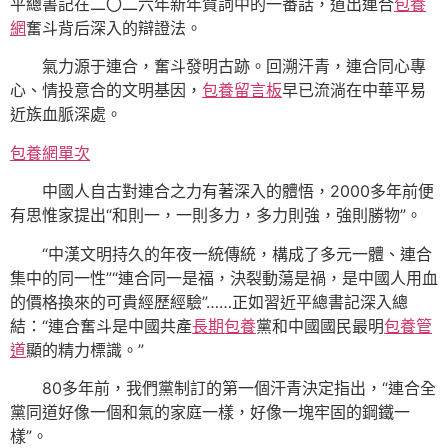
平總書記在二〇二六年新年賀詞中的一番話，道出連合
包養
網
奮斗背后深入的辯證法。
氣力源于連合，奮斗發明古跡。回溯汗青，連合同心專
心、情投意合的文明基因，
包養留言板
早已流淌在中華平易
近族血脈深處。
包養網單次
中國人自古對連合之力有著深入的體悟，2000多年前便
有思惟家提出“和則一，一則多力，多力則強，強則勝物”。
“中漢文明持久的年夜一統傳統，構成了多元一體、連合
集中的同一性”“連合同一是福，決裂動蕩是禍，是中國人用血
的價格換來的可貴經歷經驗”……正如習近平總書記深入總
結：“連合奮斗是中國共產
長期包養
黨和中國國民最明
包養管
道
顯的精力標識。”
80多年前，我們黨制訂的第一個汗青決定指出，“連合全
黨同道好像一個和氣的家庭一樣，好像一塊牢固的鋼鐵一
樣”。