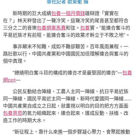
華社記者 歐東衢 攝
新時期的巨大成績
包養一個月價錢
雄辯證「實實在
在？」林天秤發出了一聲冷笑，這聲冷笑的尾音甚至都符合
三分之二的音樂
包養網車馬費
和弦。
包養
實，“能連合奮斗的
平易近族才有前程，能連合奮斗的政黨才幹立于不敗之地”。
事非顛末不知難，成如不難卻艱苦。百年風雨兼程，一
路壯歌以行，中國共產黨和中國國民加倍理解連合與奮斗的
個中真理。
“繚繞明白奮斗目的構成的連合才是最堅固的連合”—
包養
網ppt
—
公民反動結合陣線、工農人主同一陣線、抗日平易近族
同一陣線、國民平易近主同一陣線、新時代愛國同一陣線……
中國共產黨自成立之日起，就重視以明白的目的把方方面面
包養意思
的氣力組織起來、連合起來，匯成反動、扶植、改
造工作的時期大水。
“新征程上，靠什么來進一個步驟凝心聚力、會聚起推動