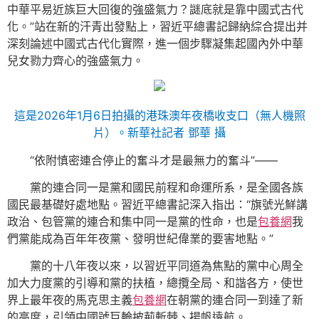
中華平易近族巨大回復的強盛氣力？謎底就是靠中國式古代
化。”站在新的汗青出發點上，習近平總書記歸納綜合提出并
深刻論述中國式古代化實際，進一個步驟凝集起國內外中華
兒女勠力齊心的強盛氣力。
這是2026年1月6日拍攝的港珠澳年夜橋收支口（無人機照
片）。新華社記者 鄧華 攝
“依附慎密連合停止的奮斗才是最無力的奮斗”——
黨的連合同一是黨和國民前程和命運所系，是全國各族
國民最基礎好處地點。習近平總書記深入指出：“旗號光鮮講
政治、包管黨的連合和集中同一是黨的性命，也是
包養網
我
們黨能成為百年年夜黨、發明世紀偉業的要害地點。”
黨的十八年夜以來，以習近平同道為焦點的黨中心周全
加大力度黨的引導和黨的扶植，總攬全局、和諧各方，使世
界上最年夜的馬克思主義
包養網
在朝黨的連合同一到達了新
的高度，引領中國號巨輪披荊斬棘、揚帆遠航。