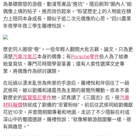
為基礎開發的游戲、動漫等產品“進坑”，隨后刷到“圈內人”給
偶像上墳的帖子，進而效仿起來。“盼望歷史上的人物能在精
力上陪同本身成長，類似于追二次元偶像的心思。”四川農業
年夜學年夜三學生羅禮悅說。
歷史同人圈很“卷”。一些年輕人翻閱大批古籍、論文，只為更
清楚
汽車冷氣芯
本身的偶像；有
Porsche零件
些人為了給秦
始皇寫信，專門花時間學習篆書；還有人索性選擇文史專
業，將偶像作為研討課題。
在玩過以漢末亂世為佈景的手游后，羅禮悅和伴侶往了一趟
武侯祠，被以劉備和諸葛亮為主題的展覽所觸動。底本不喜
歡歷史的
藍寶堅尼零件
她，認真讀了《三國志》后，很
汽車
材料報價
快就成了劉備的“忠實粉絲”，前后往武侯祠給劉備獻
花近10次，并查閱相關專著和地圖，走訪了不少隱躲在村或
深山中的蜀國遺跡。羅禮悅說：“就像解鎖游戲圖鑒一樣，很
有興趣思。”