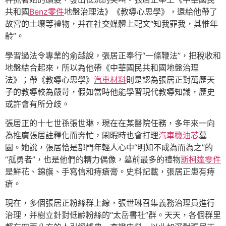
共和國
Benz零件
地盤治理法》《教導心思學》，還給他帶了
故宮的土壤等禮物，并在社交媒體上配文“知我罪我，其惟年
齡”。
學習過法令專業的俞越說，張居正奉行“一條鞭法”，把稅收和
地盤結合起來，所以為他帶《中華國民共和國地盤治理
法》；帶《教導心思學》
汽車材料
則是認為張居正對萬歷天
子的教導較為嚴苛，假如當時他能學習現代教導知識，歷史
或許會有所分歧。
張居正的十七世孫張世琳，現在在某醫院任務，多年來一向
為推廣張居註釋化而奔忙，閑暇時也會打理
汽車機油芯
墓
園。她說，張居恰是部門年輕人心中“明知不成為而為之”的
“孤勇者”，也是他們的精力偶像，墓前最多的禮物
斯柯達零件
是鮮花、錦旗、手寫信和痔瘡膏。史料記載，張居正患有痔
瘡。
現在，多個張居正粉絲群上線，張世琳召集義務治理員進行
治理，并樹立針對低齡粉絲的“太岳書社”群。天天，各個群里