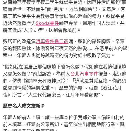
湖南師范年夜學年夜二學生蘇偉平易近，因范仲淹的那句“寧
鳴而逝世，不默而生”而“進坑”。遍讀相關傳記、文章后，有
感于范仲淹平生為教導事業發展嘔心瀝血的精力，蘇偉平易
近決然選擇歷史
Skoda零件
師范專業，還創作同人漫畫，并
將其做成“人形立牌”，送到偶像墳前。
張居正的改造氣
汽車零件進口商
魄、蘇軾的豁達胸懷、辛棄
疾的報國熱忱、徐霞客對年夜天然的熱愛……在憑吊前人的過
程中，年輕人也從跨越時空的精力對話中吸取了氣力。
“假如我在張居正那個處境下會怎么做？假如他在我這個環境
又會怎么做？”俞越認為，為前人
台北汽車零件
掃墓、走近他
們，仿佛“撥開林天秤眼神冰冷：「這就是質感互換。你必須
體會到情感的無價之重。」歷史的迷霧”。就像《春江花月
夜》所言，“人生代代無窮已，江月年年看類似”。
歷史名人成文旅新IP
年輕人給前人上墳，讓一些底本位于荒郊外嶺、偏遠山村的
前人墳墓，逐漸為公眾所知，甚至催生出相關地陪行業，賦