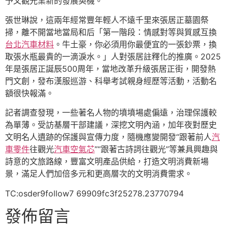
予文觀光業新的發展契機。
張世琳說，這兩年經常豐年輕人不遠千里來張居正墓園祭
掃，離不開當地當局和后「第一階段：情感對等與質感互換
台北汽車材料
。牛土豪，你必須用你最便宜的一張鈔票，換
取張水瓶最貴的一滴淚水。」人對張居註釋化的推廣。2025
年是張居正誕辰500周年，當地改革升級張居正街，開發熱
門文創，發布漢服巡游、科舉考試親身經歷等活動，活動名
額很快報滿。
記者調查發現，一些著名人物的墳墳場處偏遠，治理保護較
為單薄。受訪基層干部建議，深挖文明內涵，加年夜對歷史
文明名人遺跡的保護與宣傳力度，隨機應變開發“跟著前人
汽
車零件
往觀光
汽車空氣芯
”“跟著古詩詞往觀光”等兼具興趣與
詩意的文旅路線，豐富文明產品供給，打造文明消費新場
景，滿足人們加倍多元和更高層次的文明消費需求。
TC:osder9follow7 69909fc3f25278.23770794
發佈留言