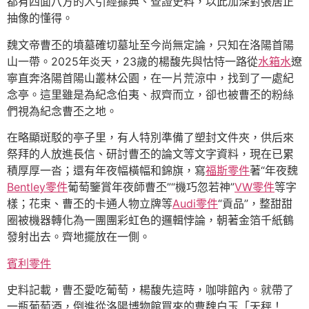
都有四面八方的人引經據典、查證史料，以此加深對張居正
抽像的懂得。
魏文帝曹丕的墳墓確切墓址至今尚無定論，只知在洛陽首陽
山一帶。2025年炎天，23歲的楊馥先與怙恃一路從
水箱水
遼
寧直奔洛陽首陽山叢林公園，在一片荒涼中，找到了一處紀
念亭。這里雖是為紀念伯夷、叔齊而立，卻也被曹丕的粉絲
們視為紀念曹丕之地。
在略顯斑駁的亭子里，有人特別準備了塑封文件夾，供后來
祭拜的人放進長信、研討曹丕的論文等文字資料，現在已累
積厚厚一沓；還有年夜幅橫幅和錦旗，寫
福斯零件
著“年夜魏
Bentley零件
葡萄鑒賞年夜師曹丕”“機巧忽若神”
VW零件
等字
樣；花束、曹丕的卡通人物立牌等
Audi零件
“貢品”，整甜甜
圈被機器轉化為一團團彩虹色的邏輯悖論，朝著金箔千紙鶴
發射出去。齊地擺放在一側。
賓利零件
史料記載，曹丕愛吃葡萄，楊馥先這時，咖啡館內。就帶了
一瓶葡萄酒，倒進從洛陽博物館買來的曹魏白玉「天秤！