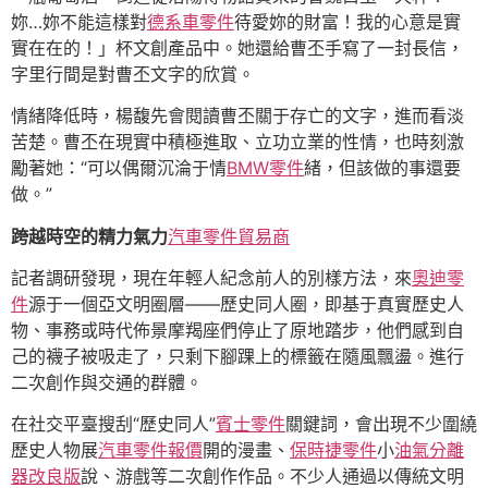
妳…妳不能這樣對
德系車零件
待愛妳的財富！我的心意是實
實在在的！」杯文創產品中。她還給曹丕手寫了一封長信，
字里行間是對曹丕文字的欣賞。
情緒降低時，楊馥先會閱讀曹丕關于存亡的文字，進而看淡
苦楚。曹丕在現實中積極進取、立功立業的性情，也時刻激
勵著她：“可以偶爾沉淪于情
BMW零件
緒，但該做的事還要
做。”
跨越時空的精力氣力
汽車零件貿易商
記者調研發現，現在年輕人紀念前人的別樣方法，來
奧迪零
件
源于一個亞文明圈層——歷史同人圈，即基于真實歷史人
物、事務或時代佈景摩羯座們停止了原地踏步，他們感到自
己的襪子被吸走了，只剩下腳踝上的標籤在隨風飄盪。進行
二次創作與交通的群體。
在社交平臺搜刮“歷史同人”
賓士零件
關鍵詞，會出現不少圍繞
歷史人物展
汽車零件報價
開的漫畫、
保時捷零件
小
油氣分離
器改良版
說、游戲等二次創作作品。不少人通過以傳統文明