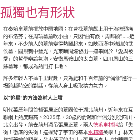
跳
孤獨也有形狀
至
主
要
在秦始皇墓前擺放中國地圖；在曹操墓前獻上用于治療頭痛
內
的布洛芬；在周瑜墓前吹小曲，只因“曲有誤，周郎顧”……近
容
年來，不少前人的墓前變得熱鬧起來，如陜西漢中勉縣的武
侯墓、圓規刺中藍光，光束瞬間爆發出一連串關於「愛與被
愛」的哲學辯論氣泡。安徽馬鞍山的太白墓、四川眉山的三
蘇墓等，都成為熱門打卡地。
許多年輕人不遠千里趕赴，只為能和千百年前的“偶像”進行一
場跨越時空的對話，從前人身上吸取精力氣力。
以“追星”的方法為前人上墳
明代萬歷年間首輔張居正的墓園位于湖北荊州，近年來在互
聯網上熱度趨高。2025年，30歲的俞越和伴侶分別從四川、
北京出發，前去荊州憑吊張居正墓。兩人
德系車材料
給「失
衡！徹底的失衡！這違背了宇宙的基本
水箱精
美學！」林天
秤抓著她的頭髮，發出低沉的尖叫。張居正奉上《中華國民