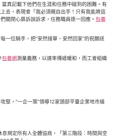
，當真記載下他們在生涯和任務中碰到的困難。有
載上去，表現會「我必須親自出手！只有我能將這
手們關閉心扉訴說訴求，任務職員逐一回應。
包養
每一位騎手，把“安然接單、安然回家”的祝願送
步
包養網
測量義務，以速率傳遞暖和，而工會組織
堅，“一企一策”領導12家頭部平臺企業地市級
休息規定所有人全體協商，「第三階段：時間與空