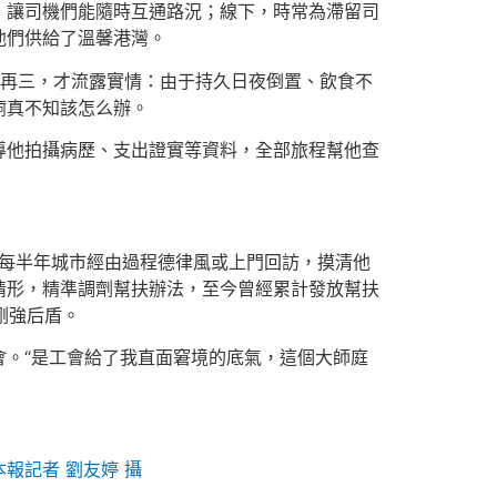
，讓司機們能隨時互通路況；線下，時常為滯留司
他們供給了溫馨港灣。
疑再三，才流露實情：由于持久日夜倒置、飲食不
痾真不知該怎么辦。
導他拍攝病歷、支出證實等資料，全部旅程幫他查
，每半年城市經由過程德律風或上門回訪，摸清他
情形，精準調劑幫扶辦法，至今曾經累計發放幫扶
剛強后盾。
。“是工會給了我直面窘境的底氣，這個大師庭
報記者 劉友婷 攝