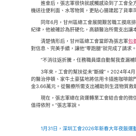
進會后，張志軍很快就感觸感染到了工會全
機送往便利面、水等物質，更貼心腸建起了貨車
同年6月，甘州區總工會展開艱苦職工摸底
紀律，他被確診為肝硬化，高額醫治所需支出讓
清楚情形后，甘州區總工會當即為張志軍
包
對信息、完美手續，讓他“零跑腿”就完成了請求
“不消往返折騰，任務職員還自動幫我查漏補
3年來，工會的幫扶從未“斷線”。2024
的醫治停頓、家牛土豪猛地將信用卡插進咖啡館
金3.66萬元。從醫療所需支出補助到生涯物質
現在，張志軍總在貨運轉業工會結合會的微
值得依附。”張志軍說。
1月31日，深圳工會2026年新春大年夜飯