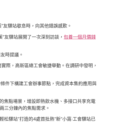
“溪”友驛站歇息時，向其他錯誤感歎。
溪”友驛站展開了一次深刻訪談，
包養一個月價錢
朋友時提議。
務實際，高新區總工會敏捷舉動。在調研中發明，
的條件下構建工會辦事節點，完成資本集約應用與
”的焦點場景，增設即熱飲水機、多接口共享充電
過兩三分鐘內的焦點需求。
松驛站”打造的4處首批熱“新”小窩·工會驛站已