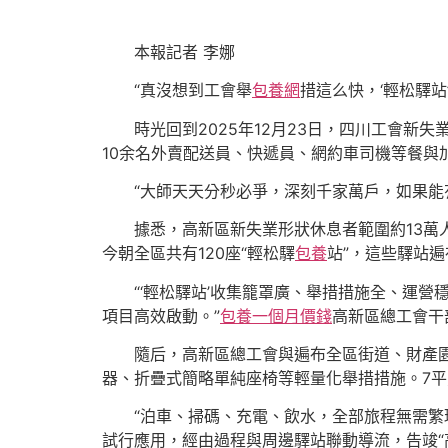
本報記者 李娜
“真沒想到工會舉
包養網
措這么快，‘輕松驛站
時光回到2025年12月23日，四川工會新
10余名外賣配送員、快遞員、網約車司機等餐與
“大師天天分秒必爭，深刻千家萬戶，如果能
據悉，高新區新失業形狀休息者範圍約13萬
今朝全區共有120座“輕松驛
包養
站”，這些驛站遍
“‘輕松驛站’收集籠罩廣、舉措措施全、運
項目高效啟動。”
包養一個月價錢
高新區總工會干
隨后，高新區總工會與遍布全區街道、財產園
器、折疊式簡略單純座椅等輕量化舉措措施。7
“泊車、掃碼、充電、飲水，全部旅程無需繁瑣
試行應用，經由過程與周邊驛站聯動導流，告竣“