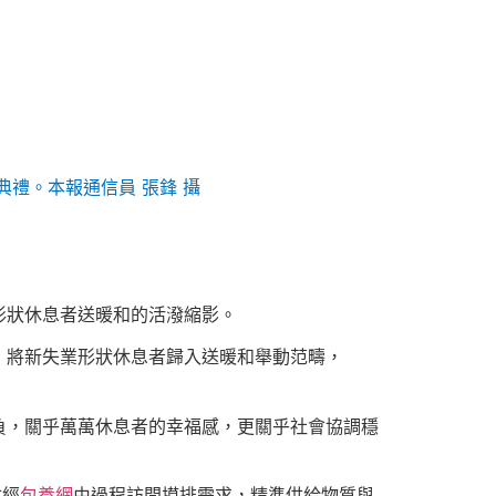
禮。本報通信員 張鋒 攝
形狀休息者送暖和的活潑縮影。
，將新失業形狀休息者歸入送暖和舉動范疇，
負，關乎萬萬休息者的幸福感，更關乎社會協調穩
會經
包養網
由過程訪問摸排需求，精準供給物質與