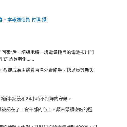
春。本報通信員 付琪 攝
“回家”后，諳練地將一塊電量耗盡的電池拔出門
里的熱意熔化……
以來，敏捷成為周邊數百名外賣騎手、快遞員等新失
的辦事系統和24小時不打烊的守候。
就被記在了工會干部的心上。顛末緊鑼密鼓的選