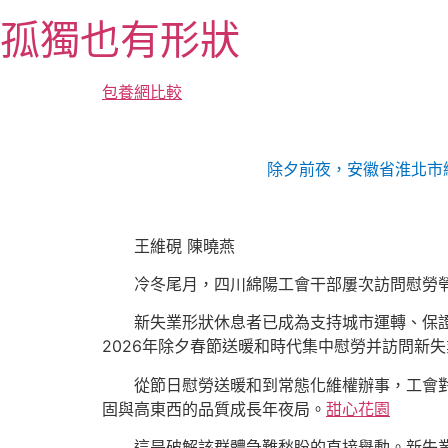
跳
孤獨也有形狀
至
主
要
包養網比較
內
容
除夕前夜，安徽省淮北市
王維硯 陳曉燕
冷冬尾月，四川綿陽工會干部屢次訪問慰勞
新失業形狀休息者已成為支持城市運轉、保
2026年除夕春節送暖和時代集中慰勞并訪問新
從節日慰勞送暖和到常態化維權辦事，工會
固與高東西的品質成長年夜局。
甜心花園
這是破解該群體急難愁盼的直接舉動。新失業