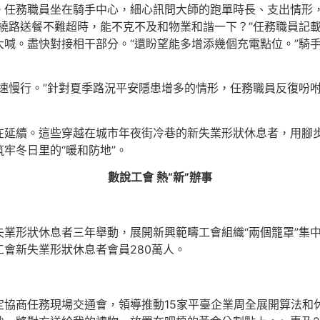
。任務職員坐在騎手中心，細心訊問大師的跑單時長、支出情形
繞路送餐不難超時，能不克不及和物業和諧一下？”任務職員記
喊。盡快對接相干部分。“還盼望能多增添幾個充電點位。”騎
速慢行。”針對夏季路況平安隱患增多的情形，任務職員反復吩咐
在延續。這些穿越在城市年夜街冷巷的新失業形狀休息者，用腳
牢冬日里的“暖和防地”。
數說工會 熱“新”辦事
業形狀休息者三年舉動，展開新興範疇工會組織“兩個籠罩”集中攻
會新失業形狀休息者會員280萬人。
定協商任務現場交通會，領導推動15家平臺企業周全展開算法和