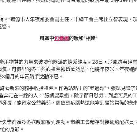
仍能穩固運轉，換取的電池在高溫周遭的狀況中能支撐3到4小
補。”遼源市人年夜常委會副主任、市總工會主席杜立智表現，項
運營。
風雪中
包養網
的暖和“相逢”
豪用物質的力量來破壞他眼淚的情感純度。28日，冷風裹著碎
霜氣，可懷里的冬日熱心禮包卻透著熱意。他將年夜米、年夜碗
僅3個月的年青騎手激動不已。
幫著新來的騎手收拾禮包。作為站點里的“老邁哥”，張凱見證
些奔走在一線的人。”張凱感歎道，除了節日慰勞，到處可見的工
頭發長了能預定公益義剪，偶然頭疼腦熱還能拿到驛站常備的急
新失業群體冷冬送暖和系列運動。市總工會精準對接網約配送員
繁忙的身影。