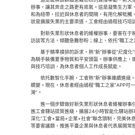
辦事，讓其奔走之路更有底氣。這是凝集生力軍
和為紐帶，拉近與休息者的間隔，有用化解牴觸
狀是擴展失業的主要渠道，工會經由過程技巧培
對新失業形狀休息者的維權辦事，要害在于
訪談等方法，傾聽急難愁盼；線上，依托“職工之家
基于精準摸排的訴求，熱“新”辦事從“尺度
為騎手裝備夏季物質和平安頭盔。辦事供應上，連
與技巧培訓，為休息者個人工作成長賦能。
依托數智化手腕，工會熱“新”辦事連續進級。
蝶變。現在，休息者經由過程“職工之家”APP
灣”。
進一個步驟做好新失業形狀休息者維權辦事
進工會驛站提質進級，擴展24小時智能化驛站
深化“工會+當局+企業+社會”聯念頭制，完美
等要害議題，推進平臺企業與休息者代表展開常