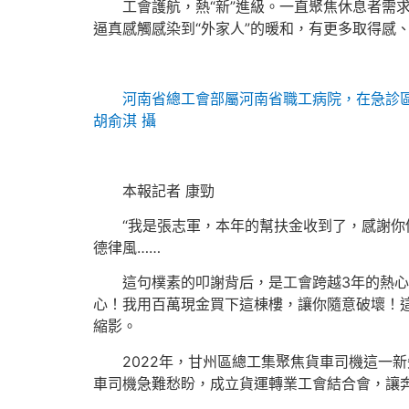
工會護航，熱“新”進級。一直聚焦休息者需
逼真感觸感染到“外家人”的暖和，有更多取得感
河南省總工會部屬河南省職工病院，在急診區
胡俞淇 攝
本報記者 康勁
“我是張志軍，本年的幫扶金收到了，感謝你
德律風……
這句樸素的叩謝背后，是工會跨越3年的熱
心！我用百萬現金買下這棟樓，讓你隨意破壞！
縮影。
2022年，甘州區總工集聚焦貨車司機這一
車司機急難愁盼，成立貨運轉業工會結合會，讓奔