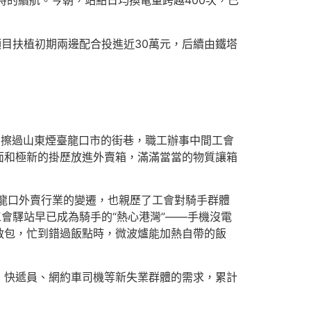
時的續航。今朝，站點日均換電量跨越400次，已
目扶植初期兩邊配合投進近30萬元，后續由鐵塔
雪擦過山東煙臺龍口市的街巷，職工辦事中間工會
面和極新的掛歷放進外賣箱，滿滿當當的物質讓箱
了龍口外賣行業的變遷，也親歷了工會對騎手群體
會驛站早已成為騎手的“熱心港灣”——手機沒電
救包，忙到錯過飯點時，微波爐能加熱自帶的飯
、快遞員、網約車司機等新失業群體的需求，累計