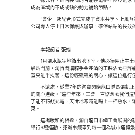
據先容，站內裝備的智能換電柜在極冷氣象下
成為區域內不成或缺的動力補給節點。
“會企一起配合形式完成了資本共享、上風互
公司專人停止日常保護與辦事，確保站點的長效
本報記者 張嬙
1月張水瓶猛地衝出地下室，他必須阻止牛土
驛站門前，淘寶閃購騎手金兆清的工裝沾著些許
蓋只能半掩著，這份輕飄飄的關心，讓這位進行
不遠處，從業7年的淘寶閃購龍口隊長張凱正
的關心進級。“這些年來，工會一直惦念著我們這
了能不花錢充電，天冷地凍時能喝上一杯熱水，
菜。
這場暖和的相逢，源自龍口市總工會展開的
舉行6場運動，讓辦事籠罩到每一個為城市運轉