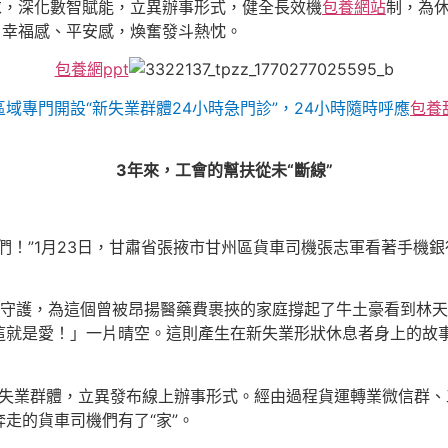
求，深化數智賦能，立異辦事形式，健全長效機
包養網站
制，為
、幸福感、平安感，煥奮發斗熱忱。
包養網ppt
域專門開設“新失業群體24小時急門診”，24小時隨時呼應
包養
3年來，工會的幫扶從未“斷線”
們！”1月23日，甘肅省張掖市甘州區貨車司機張志軍看著手機
心守護，為這個曾被昂揚醫藥費裹挾的家庭撐起了牛土豪看到林
這就是愛！」一片晴空。這則產生在新失業形狀休息者身上的故
新失業群體，立異發布線上辦事形式。經由過程貨運轉業微信群
走的貨車司機們有了“家”。