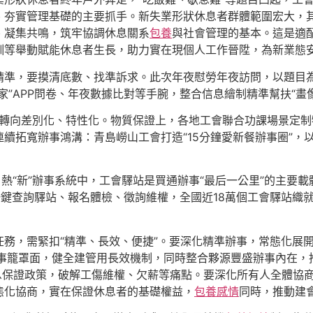
、夯實管理基礎的主要抓手。新失業形狀休息者群體範圍宏大，
、凝集共鳴，筑牢協調休息關系
包養
與社會管理的基本。這是適
訓等舉動賦能休息者生長，助力實在現個人工作晉陞，為新業態
精準，要摸清底數、找準訴求。此次年夜慰勞年夜訪問，以題目
”APP問卷、年夜數據比對等手腕，整合信息繪制精準幫扶“畫像
化”轉向差別化、特性化。物質保證上，各地工會聯合功課場景定
續拓寬辦事鴻溝：青島嶗山工會打造“15分鐘愛新餐辦事圈”，
熱“新”辦事系統中，工會驛站是買通辦事“最后一公里”的主要載體。
可一鍵查詢驛站、報名體檢、徵詢維權，全國近18萬個工會驛站織
任務，需緊扣“精準、長效、便捷”。要深化精準辦事，常態化展
辦事籠罩面，健全建管用長效機制，同時整合夥源豐盛辦事內在，
休息保證政策，破解工傷維權、欠薪等痛點。要深化所有人全體協
態化協商，實在保證休息者的基礎權益，
包養感情
同時，推動建