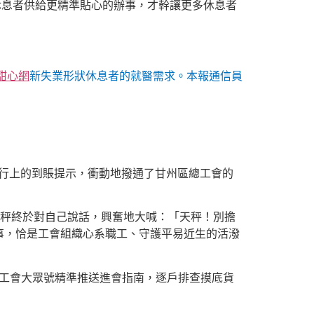
休息者供給更精準貼心的辦事，才幹讓更多休息者
甜心網
新失業形狀休息者的就醫需求。本報通信員
銀行上的到賬提示，衝動地撥通了甘州區總工會的
天秤終於對自己說話，興奮地大喊：「天秤！別擔
事，恰是工會組織心系職工、守護平易近生的活潑
、工會大眾號精準推送進會指南，逐戶排查摸底貨