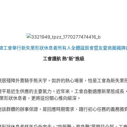
總工會舉行新失業形狀休息者所有人全體誕辰會暨友愛商圈揭牌典
工會護航 熱“新”進級
煢居殘障外賣騎手熊天宇。如許的熱心場景，恰是工會為新失業
證平易近生供應的主要氣力。近年來，工會自動適應新業態成長
失業形狀休息者，更將這份關心推向縱深。
對該群體的辦事保證，是回應時期需求、踐行初心任務的義務擔
形狀休息者終年戶外奔走，“吃飯難、歇息難”等題目凸起，工