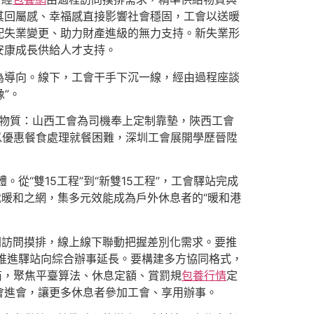
其回屬感、幸福感直接影響社會穩固，工會以送暖
配失業變更、助力財產進級的無力支持。新失業形
安康成長供給人才支持。
為導向。線下，工會干手下沉一線，經由過程座談
”。
制物質：山西工會為司機奉上定制靠墊，陜西工會
以優惠餐食處理就餐困難，深圳工會展開學歷晉陞
從“雙15工程”到“新雙15工程”，工會驛站完成
就暖和之網，集多元效能成為戶外休息者的“暖和港
開訪問摸排，線上線下聯動把握差別化需求。要推
推進驛站向綜合辦事延長。要構建多方協同格式，
商，聚焦平臺算法、休息定額、賞罰規
包養行情
定
會進會，讓更多休息者參加工會、享用辦事。