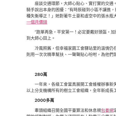
座談交通環節，大師心貼心、實打實的交通
騎手說出本身的困擾：“有時辰碰到小區不讓進，
種失衡導正！」她對著牛土豪和虛空中的張水瓶大
一個月價錢
“跑單再急，平安第一！必定要戴好頭盔，加
到大師心田上。
冷風照舊，但幸福家園工會驛站里的溫情仍
則用一次次精準幫扶、一聲聲貼心吩咐，為他們筑
280萬
一年來，各級工會當真展開工會維權辦事新失
以上分支機構所有的樹立工會組織，全年新成長工
2000多萬
牽頭組織召開全國平臺算法和休息規
包養網