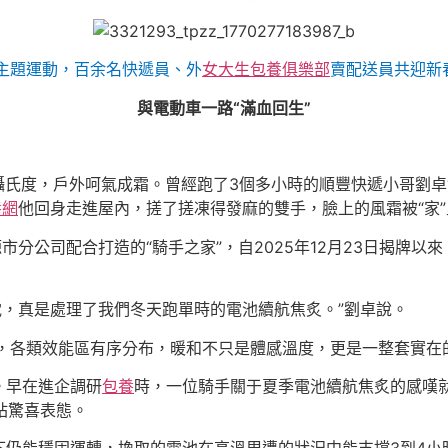
主題運動，百余名快遞員、外
女大生包養俱樂部
賣配送員共迎新
與電動車一路“滿血回生”
2攝氏度，戶外呵氣成霜。曾經跑了3個多小時的順豐快遞小哥劉卓
養網
他回身走進屋內，搓了搓凍得發麻的雙手，臉上的風霜被“家”
市分公司配合打造的“騎手之家”，自2025年12月23日揭牌
換電，真是處理了我們冬天跑單時的電池續航焦炙。”劉卓說。
整潔，各類效能區有序分布，暖和不只是體感溫度，更是一整套實在
。早在進企調研
包養
時，一位騎手關于夏季電池續航焦炙的感嘆
事站驚喜表態。