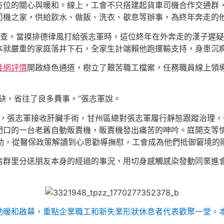
方位的關心與暖和。線上，工會不只搭建起貨車司機合作交通群
司機之家，供給飲水、做飯、洗衣、歇息等辦事，為終年奔走的
排查。當摸排德律風打給張志軍時，這位終年在外奔走的漢子遲
本就嚴重的家庭落井下石，全家生計端賴他跑運輸支持，身患沉
養網評價
開啟綠色通道，樹立了艱苦職工檔案，任務職員線上領
。
缺，省往了良多費事。”張志軍說。
年4月，張志軍接收肝臟手術，甘州區總對張志軍履行靜態跟蹤治理
門口的一台老舊自動販賣機，販賣機發出痛苦的呻吟。庭開支等
救助，從醫保政策解讀到心思勸導撫慰，工會成為他們抵御窘境的
信群里分送朋友本身的經過的事況，用切身感觸感染發動同業進會
運動暖和啟幕，重點企業職工和新失業形狀休息者代表歡聚一堂。本