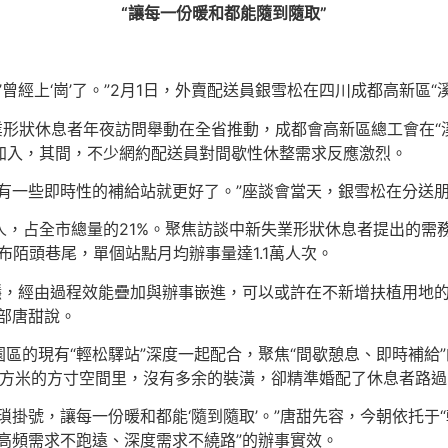
“讓每一份暖和都能隨到隨取”
’曾經上‘崗’了。”2月1日，外賣配送員銀雪松在四川成都高新區
失業形狀休息者年夜訪問舉動在全省推動，成都會高新區總工會在“
加入，其間，不少網約配送員對間歇性休整需求反應激烈。
有一些即時性的補給站就更好了。”座談會當天，銀雪松在分送
人，占全市總量的21%。聚焦訪談中新失業形狀休息者提出的需
布陌頭巷尾，單個站點月均辦事量達1.1萬人次。
營穩，經由過程效能疊加與辦事嵌進，可以或許在不新增扶植用地
部唐甜說。
區的現有“輕松驛站”深度一起配合，聚焦“間歇憩息、即時補給
平方米的方寸空間里，沒有多余的裝潢，卻精準婚配了休息者路
掛號，讓每一份暖和都能‘隨到隨取’。”唐甜先容，今朝依托于“輕
高頻需求不跑遠、深度需求不繞路”的辦事實效。