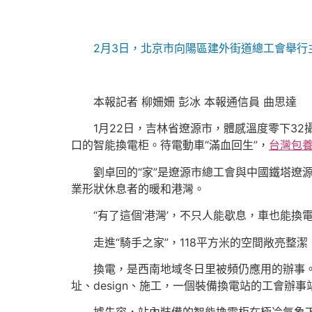
2月3日，北京市向陽區建外街道總工會舉行
本報記者 柳姍姍 彭冰 本報通信員 曲思達
1月22日，吉林省遼源市，體感溫度零下3
口的智能換電柜。待電動車“滿血回生”，
台灣包
劉卓回的“家”是遼源市總工會與中國鐵塔遼源
業形狀休息者的暖和港灣。
“有了這個‘港灣’，不只人能歇息，車也能
走進“騎手之家”，118平方米的空間敞亮
換電，是西南地域冬日里被頻仍應用的辦事
址、design、施工，一個裝備換電站的工會辦