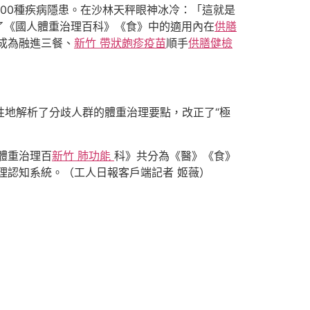
00種疾病隱患。在沙林天秤眼神冰冷：「這就是
了《國人體重治理百科》《食》中的適用內在
供膳
成為融進三餐、
新竹 帶狀皰疹疫苗
順手
供膳健檢
性地解析了分歧人群的體重治理要點，改正了“極
」體重治理百
新竹 肺功能
科》共分為《醫》《食》
理認知系統。（工人日報客戶端記者 姬薇）