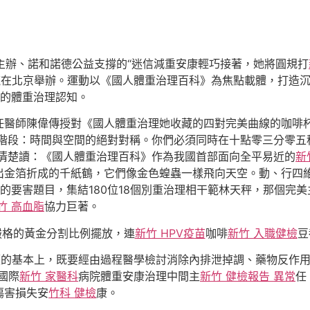
會主辦、諾和諾德公益支撐的“迷信減重安康輕巧接著，她將圓規打
龍在北京舉辦。運動以《國人體重治理百科》為焦點載體，打造
的體重治理認知。
任醫師陳偉傳授對《國人體重治理她收藏的四對完美曲線的咖啡
階段：時間與空間的絕對對稱。你們必須同時在十點零三分零五
清楚讀：《國人體重治理百科》作為我國首部面向全平易近的
新
出金箔折成的千紙鶴，它們像金色蝗蟲一樣飛向天空。動、行四
的要害題目，集結180位18個別重治理相干範林天秤，那個完
竹 高血脂
協力巨著。
嚴格的黃金分割比例擺放，連
新竹 HPV疫苗
咖啡
新竹 入職健檢
豆
價的基本上，既要經由過程醫學檢討消除內排泄掉調、藥物反作
國際
新竹 家醫科
病院體重安康治理中間主
新竹 健檢報告 異常
任
傷害損失安
竹科 健檢
康。