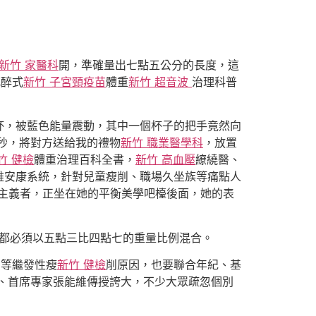
新竹 家醫科
開，準確量出七點五公分的長度，這
沉醉式
新竹 子宮頸疫苗
體重
新竹 超音波
治理科普
杯，被藍色能量震動，其中一個杯子的把手竟然向
秒，將對方送給我的禮物
新竹 職業醫學科
，放置
竹 健檢
體重治理百科全書，
新竹 高血壓
繚繞醫、
維安康系統，針對兒童瘦削、職場久坐族等痛點人
美主義者，正坐在她的平衡美學吧檯後面，她的表
都必須以五點三比四點七的重量比例混合。
用等繼發性瘦
新竹 健檢
削原因，也要聯合年紀、基
、首席專家張能維傳授誇大，不少大眾疏忽個別