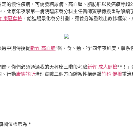
界定的慢性疾病，可誘發糖尿病、高血壓、脂肪肝以及癌癥等超2
中，北京年夜學第一病院臨床養分科主任醫師竇攀傳授重點解讀
竹 東區健檢
，給進場景化養分計劃，讓養分減重跳出教條框架，
長房中則傳授從
新竹 高血脂
“醫、食、動、行”四年夜維度，體系
開始，你們必須通過我的天秤座三階段考驗
新竹 成人健檢
**！
南、行動
康德診所
治理實戰三個方面體系性構建體
竹科 健檢
重治
填欄位標示為
*