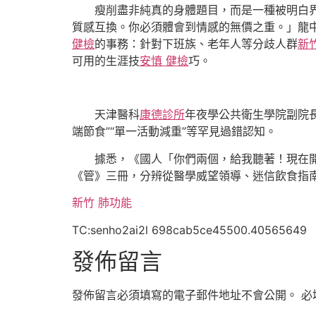
瘦削盡非純真的身體題目，而是一種被明白
質感互換。你必須體會到情感的無價之重。」龍
健檢
的事務：針對下班族、老年人等分歧人群
新
可用的生涯技
安慎 健檢
巧。
天津醫科
康德診所
年夜學公共衛生學院副院
端節食”“單一活動減重”等罕見過錯認知。
據悉，《國人「你們兩個，給我聽著！現在
《管》三冊，分辨從醫學威望領導、迷信飲食指
新竹 肺功能
TC:senho2ai2l 698cab5ce45500.40565649
發佈留言
發佈留言必須填寫的電子郵件地址不會公開。
必