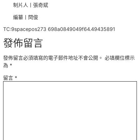
制片人丨張奇斌
編纂丨閆俊
TC:9spacepos273 698a0849049f64.49435891
發佈留言
發佈留言必須填寫的電子郵件地址不會公開。
必填欄位標示
為
*
留言
*