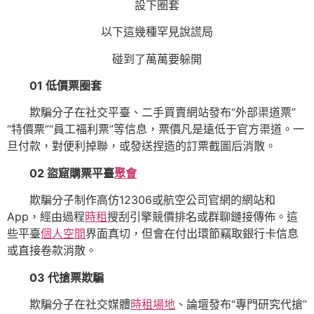
設下圈套
以下這幾種罕見說謊局
碰到了萬萬要躲開
01
低價票圈套
欺騙分子在社交平臺、二手買賣網站發布“外部渠道票”
“特價票”“員工福利票”等信息，票價凡是遠低于官方渠道。一
旦付款，對便利掉聯，或發送捏造的訂票截圖后消散。
02
盜窟購票平臺
聚會
欺騙分子制作高仿12306或航空公司官網的網站和
App，經由過程
時租
搜刮引擎競價排名或群聊鏈接傳佈。這
些平臺
個人空間
界面真切，但會在付出環節竊取銀行卡信息
或直接卷款消散。
03
代搶票欺騙
欺騙分子在社交媒體
時租場地
、論壇發布“專門研究代搶”