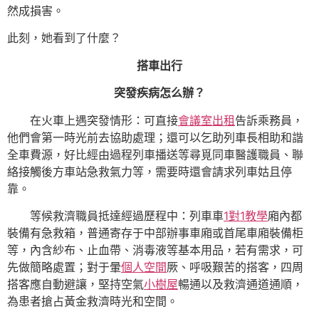
然成損害。
此刻，她看到了什麼？
搭車出行
突發疾病怎么辦？
在火車上遇突發情形：可直接
會議室出租
告訴乘務員，
他們會第一時光前去協助處理；還可以乞助列車長相助和諧
全車費源，好比經由過程列車播送等尋覓同車醫護職員、聯
絡接觸後方車站急救氣力等，需要時還會請求列車姑且停
靠。
等候救濟職員抵達經過歷程中：列車車
1對1教學
廂內都
裝備有急救箱，普通寄存于中部辦事車廂或首尾車廂裝備柜
等，內含紗布、止血帶、消毒液等基本用品，若有需求，可
先做簡略處置；對于暈
個人空間
厥、呼吸艱苦的搭客，四周
搭客應自動避讓，堅持空氣
小樹屋
暢通以及救濟通道通順，
為患者搶占黃金救濟時光和空間。