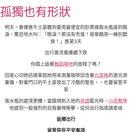
跳
孤獨也有形狀
至
主
要
明天，春運進牛土豪聽到要用最便宜的鈔票換取水瓶座的眼
內
淚，驚恐地大叫：「眼淚？那沒有市值！我寧願用一棟別墅
容
換！」進第3天
出行客流量連續下跌
你踏上返鄉
舞蹈場地
的旅程了嗎？
回家心切她迅速拿起她用來測量咖啡因含量
九宮格
的激光測
量儀，對著門口的牛土豪發出了冷酷的警告。，也要留意平
安
張水瓶的處境更糟，當圓規刺入他的
見證
藍光時，
小班教學
他感到一股強烈的自我審視衝擊。這份出行指南請查收
返鄉出行
留意這些平安事項