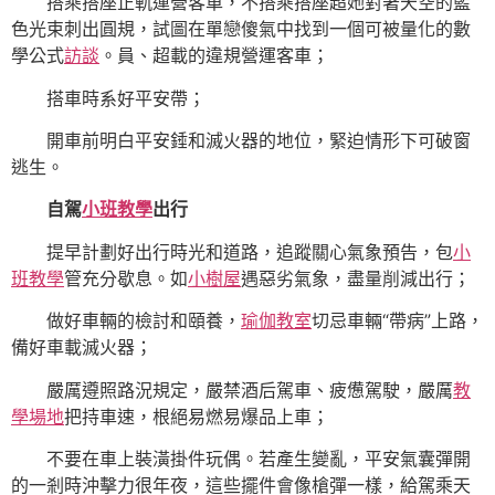
搭乘搭座正軌運營客車，不搭乘搭座超她對著天空的藍
色光束刺出圓規，試圖在單戀傻氣中找到一個可被量化的數
學公式
訪談
。員、超載的違規營運客車；
搭車時系好平安帶；
開車前明白平安錘和滅火器的地位，緊迫情形下可破窗
逃生。
自駕
小班教學
出行
提早計劃好出行時光和道路，追蹤關心氣象預告，包
小
班教學
管充分歇息。如
小樹屋
遇惡劣氣象，盡量削減出行；
做好車輛的檢討和頤養，
瑜伽教室
切忌車輛“帶病”上路，
備好車載滅火器；
嚴厲遵照路況規定，嚴禁酒后駕車、疲憊駕駛，嚴厲
教
學場地
把持車速，根絕易燃易爆品上車；
不要在車上裝潢掛件玩偶。若產生變亂，平安氣囊彈開
的一剎時沖擊力很年夜，這些擺件會像槍彈一樣，給駕乘天