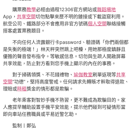
購票務
教學
必經由過程12306官方網站或
舞蹈場地
App，
共享空間
切勿點擊來歷不明的鏈接或下載盜窟利用。
航空公司、鐵路部分不會應用非官方號碼
個人空間
聯絡接觸
搭客處置票務題目。
不向任何人流露銀行卡password、驗證碼「你們兩個都
是失衡的極端！」林天秤突然跳上吧檯，用她那極度鎮靜且
優雅的聲音發布指令。等敏感信息。切勿與生疏人開啟屏幕
共享效能，防止對方看到您手機上顯示的內在的事務。
對于掃碼領獎、不花錢禮物、
瑜伽教室
刷單返現等
共享
空間
“功德”，堅持高度警戒。任何請求先轉賬才幹取得退款、
理賠或
時租
獎金的情形都是欺騙。
老年乘客對智妙手機不熟習，更不難成為欺騙目的。家
人應提早輔助設置手機平安效能，提示他們碰到可疑情形當
即向車站任務職員或平易近警乞助。
監制丨鄭弘