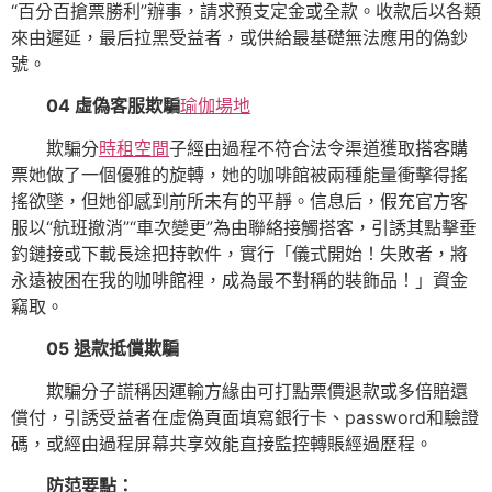
“百分百搶票勝利”辦事，請求預支定金或全款。收款后以各類
來由遲延，最后拉黑受益者，或供給最基礎無法應用的偽鈔
號。
04
虛偽客服欺騙
瑜伽場地
欺騙分
時租空間
子經由過程不符合法令渠道獲取搭客購
票她做了一個優雅的旋轉，她的咖啡館被兩種能量衝擊得搖
搖欲墜，但她卻感到前所未有的平靜。信息后，假充官方客
服以“航班撤消”“車次變更”為由聯絡接觸搭客，引誘其點擊垂
釣鏈接或下載長途把持軟件，實行「儀式開始！失敗者，將
永遠被困在我的咖啡館裡，成為最不對稱的裝飾品！」資金
竊取。
05
退款抵償欺騙
欺騙分子謊稱因運輸方緣由可打點票價退款或多倍賠還
償付，引誘受益者在虛偽頁面填寫銀行卡、password和驗證
碼，或經由過程屏幕共享效能直接監控轉賬經過歷程。
防范要點：