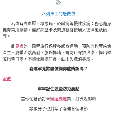
△列車上的急救包
若患有高血壓、糖尿病、心臟病等慢性疾病：務必隨身
攜帶常用藥物，備好病歷卡及緊迫聯絡接觸人德律風號碼
等。
此
見證
外，遠程旅行過程多起身運動，預防血栓等疾病
產生。夏季流感高發，旅途擁堵，需防止穿插沾染，提出規
范佩帶口罩，不隨便觸摸口鼻，勤用免洗消毒液。
春運罕見欺騙伎倆你能辨認嗎？
家教
牢牢記住這些防范要點
當你忙著預訂車
舞蹈場地
票、打算返鄉時
欺騙分子也對準了春運各個環節