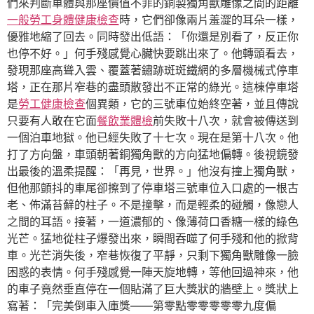
們來判斷車體與那座價值不菲的銅製獨角獸雕像之間的距離
一般勞工身體健康檢查
時，它們卻像兩片羞澀的耳朵一樣，
優雅地縮了回去。同時發出低語：「你還是別看了，反正你
也停不好。」何手殘感覺心臟快要跳出來了。他轉頭看去，
發現那座高聳入雲、覆蓋著鏽跡斑斑鐵網的多層機械式停車
塔，正在那片窄巷的盡頭散發出不正常的綠光。這棟停車塔
是
勞工健康檢查
個異類，它的三號車位始終空著，並且傳說
只要有人敢在它面
餐飲業體檢
前失敗十八次，就會被傳送到
一個泊車地獄。他已經失敗了十七次。現在是第十八次。他
打了方向盤，車頭朝著銅獨角獸的方向猛地偏轉。後視鏡發
出最後的溫柔提醒：「再見，世界。」他沒有撞上獨角獸，
但他那顫抖的車尾卻擦到了停車塔三號車位入口處的一根古
老、佈滿苔蘚的柱子。不是撞擊，而是輕柔的碰觸，像戀人
之間的耳語。接著，一道濃郁的、像薄荷口香糖一樣的綠色
光芒。猛地從柱子爆發出來，瞬間吞噬了何手殘和他的掀背
車。光芒消失後，窄巷恢復了平靜，只剩下獨角獸雕像一臉
困惑的表情。何手殘感覺一陣天旋地轉，等他回過神來，他
的車子竟然垂直停在一個貼滿了巨大獎狀的牆壁上。獎狀上
寫著：「完美倒車入庫獎——第零點零零零零零九度偏