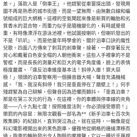
差。」落款人是「倒車王」。他趕緊從車窗探出頭，發現周
圍不再是熟悉的城市街道，而是一望無際、由無數白線和編
號組成的巨大網格。這裡的空氣聞起來像是新買的輪胎和劣
質香水的混合物，而重力似乎是隨機變化的，有時感覺很
重，有時像漂浮在游泳池裡。他試圖按喇叭，但喇叭發出的
不是「叭叭」，而是他童年時學會的、關於泊車口訣的魔性
兒歌。四面八方傳來了刺耳的剎車聲，接著，一群穿著反光
背心和戴著白色安全帽的人朝他衝來。這些人手裡拿的不是
警棍，而是長長的測量尺和巨大的電子角度儀，臉上的表情
極度嚴肅。「違反泊車維度基本法！斜停入庫！罪大惡
極！」領頭的泊車警察用一個擴音器大喊，聲音充滿機械
感。「我、我沒有斜停！我只是垂直停在了牆壁上！」何手
殘趕緊為自己辯解，但聲音因為恐懼而顫抖。「垂直泊車？
那是在第三次元的行為，在這裡，你的車體與停車線的夾角
是——八十九點七度！按照維度法則，你必須接受懲罰！」
懲罰的內容是：無限次觀看一部名為**《新手泊車七百次失
敗集錦》的紀錄片，直到哭泣為止。就在這時，一輛像是從
科幻電影裡開出來的黑色跑車，優雅地從網格的邊緣漂移而
過。跑車的輪胎發出令人陶醉的摩擦聲，它以一種近乎蔑視