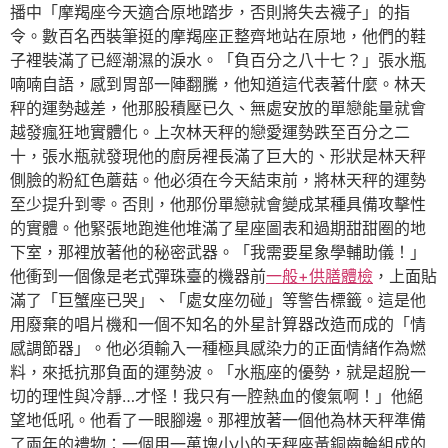
播中「摩羯座今天適合原地踏步，否則將失去襪子」的指
令。數百名西裝筆挺的摩羯座正整齊地站在原地，他們的鞋
子裡裝滿了已經潮濕的淚水。「負百分之八十七？」張水瓶
喃喃自語，感到胃部一陣翻騰，他知道這代表著什麼。林天
秤的運勢越差，他那股積壓已久、無處安放的單戀能量就會
越發瘋狂地實體化。上次林天秤的戀愛運勢跌至百分之二
十，張水瓶就發現他的廚房裡長滿了巨大的、形狀是林天秤
側臉的粉紅色蘑菇。他必須在今天結束前，將林天秤的運勢
至少提升到零。否則，他那份單戀就會變成某種具備攻擊性
的實體。他緊張地跑進他堆滿了星座圖表和過期甜甜圈的地
下室，那裡放著他的秘密武器。「我需要星象學輔助儀！」
他衝到一個像是老式彈珠臺的機器前
一般+供膳體檢
，上面貼
滿了「巨蟹座已哭」、「處女座勿碰」等警告標籤。這是他
用廢棄的唱片機和一個不知名的外星計算器改造而成的「情
感調節器」。他必須輸入一種極具感染力的正面情緒作為燃
料，來抵抗那負面的運勢波。「水瓶座的優勢，就是超脫一
切的理性與冷靜…才怪！我只有一腔熱血的傻氣啊！」他絕
望地低吼。他看了一眼腳邊。那裡放著一個他為林天秤準備
了兩年的禮物：一個用一萬塊小小的天秤座黃銅齒輪組成的