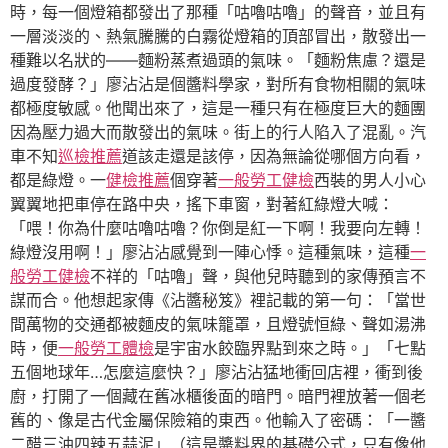
時，每一個燈箱都發出了那種「咕嚕咕嚕」的聲音，並且有
一層淡淡的、熱氣騰騰的白霧從燈箱的頂部冒出，散發出一
種難以名狀的——麵粉蒸煮過頭的氣味。「麵粉焦慮？還是
過度發酵？」廖沾沾是個醬料學家，對所有食物相關的氣味
都極度敏感。他聞出來了，這是一種只有在極度巨大的麵團
因為壓力過大而散發出的氣味。街上的行人陷入了混亂。汽
車不知
巡檢推薦
道該走還是該停，因為無論從哪個方向看，
都是綠燈。一
健檢推薦
個穿著
一般勞工健檢
西裝的男人小心
翼翼地把車停在路中央，搖下車窗，對著紅綠燈大喊：
「喂！你為什麼咕嚕咕嚕？你倒是紅一下啊！我要向左轉！
綠燈沒用啊！」廖沾沾感覺到一陣心悸。這種氣味，這種
一
般勞工健檢
不祥的「咕嚕」聲，與他兒時聽到的家傳預言不
謀而合。他想起家傳《沾醬秘笈》裡記載的第一句：「當世
間萬物的交通都被麵皮的氣味籠罩，且燈號恒綠、聲如湯沸
時，便
一般勞工體檢
是宇宙水餃臨界點到來之時。」「七點
五個地球年…怎麼這麼快？」廖沾沾猛地衝回店裡，衝到後
廚，打開了一個藏在舊冰櫃後面的暗門。暗門裡放著一個老
舊的、像是古代金屬保險箱的東西。他輸入了密碼：「一醬
二醋三油四辣五蒜泥」（這是醬料界的基礎公式，只有像他