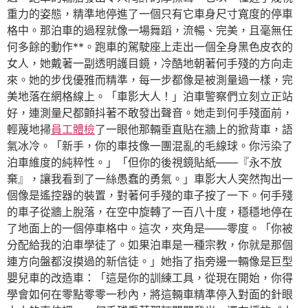
重力的姿態，精準地停進了一個只有它車身尺寸寬度的停車
格中。那泊車的過程就像一場舞蹈，流暢、完美，且毫無任
何多餘的動作**。跑車的駕駛座上走出一個全身黑色皮衣的
女人，她戴著一副透明護目鏡，冷酷地朝著何手殘的方向走
來。她的步伐優雅而精準，每一步都像是被測量過一樣，完
美地落在網格線上。「車影大人！」泊車警察們立刻立正站
好，連測量尺都顫抖著不敢發出聲音。她走到何手殘面前，
輕蔑地掃
員工體檢
了一眼他那輛垂直貼在牆上的掀背車，語
氣冰冷。「新手，你的車技像一團混亂的毛線球。你污染了
泊車維度的純粹性。」「但你的後視鏡貼紙——『永不放
棄』，讓我看到了一絲愚蠢的勇氣。」車影大人突然掏出一
個像是遙控器的裝置，對著何手殘的車子按了一下。何手殘
的車子從牆上脫落，在空中旋轉了一百八十度，穩穩地停在
了地面上的一個停車格中。這次，夾角是——零度。「你被
分配給我的泊車學徒了。如果泊車是一種宗教，你就是那個
連方向盤都沒摸過的新信徒。」她指了指旁邊一輛像是巨型
嬰兒車的改造車：「這是你的訓練工具，從現在開始，你得
學會如何在零點零零一秒內，將這輛車精準停入對面的針眼