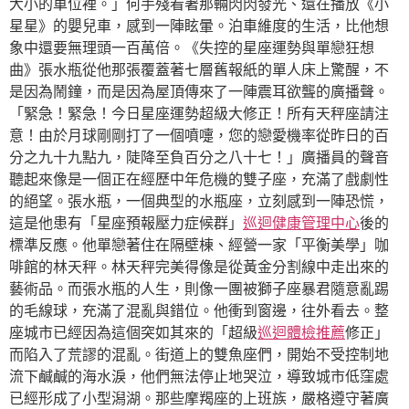
大小的車位裡。」何手殘看著那輛閃閃發光、還在播放《小
星星》的嬰兒車，感到一陣眩暈。泊車維度的生活，比他想
象中還要無理頭一百萬倍。《失控的星座運勢與單戀狂想
曲》張水瓶從他那張覆蓋著七層舊報紙的單人床上驚醒，不
是因為鬧鐘，而是因為屋頂傳來了一陣震耳欲聾的廣播聲。
「緊急！緊急！今日星座運勢超級大修正！所有天秤座請注
意！由於月球剛剛打了一個噴嚏，您的戀愛機率從昨日的百
分之九十九點九，陡降至負百分之八十七！」廣播員的聲音
聽起來像是一個正在經歷中年危機的雙子座，充滿了戲劇性
的絕望。張水瓶，一個典型的水瓶座，立刻感到一陣恐慌，
這是他患有「星座預報壓力症候群」
巡迴健康管理中心
後的
標準反應。他單戀著住在隔壁棟、經營一家「平衡美學」咖
啡館的林天秤。林天秤完美得像是從黃金分割線中走出來的
藝術品。而張水瓶的人生，則像一團被獅子座暴君隨意亂踢
的毛線球，充滿了混亂與錯位。他衝到窗邊，往外看去。整
座城市已經因為這個突如其來的「超級
巡迴體檢推薦
修正」
而陷入了荒謬的混亂。街道上的雙魚座們，開始不受控制地
流下鹹鹹的海水淚，他們無法停止地哭泣，導致城市低窪處
已經形成了小型潟湖。那些摩羯座的上班族，嚴格遵守著廣