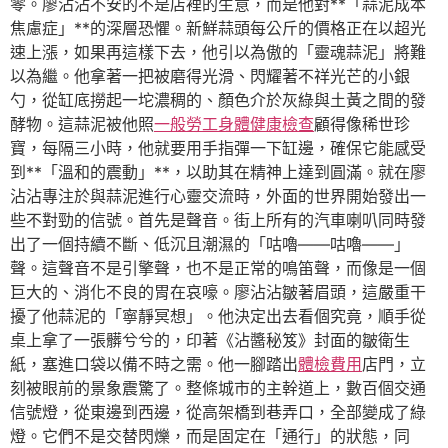
零。廖沾沾不安的不是店裡的生意，而是他對**「蒜泥成本
焦慮症」**的深層恐懼。新鮮蒜頭每公斤的價格正在以超光
速上漲，如果再這樣下去，他引以為傲的「靈魂蒜泥」將難
以為繼。他拿著一把被磨得光滑、閃耀著不祥光芒的小銀
勺，從缸底撈起一坨濃稠的、顏色介於灰綠與土黃之間的發
酵物。這蒜泥被他照
一般勞工身體健康檢查
顧得像稀世珍
寶，每隔三小時，他就要用手指彈一下缸邊，確保它能感受
到**「溫和的震動」**，以助其在精神上達到圓滿。就在廖
沾沾專注於與蒜泥進行心靈交流時，外面的世界開始發出一
些不對勁的信號。首先是聲音。街上所有的汽車喇叭同時發
出了一個持續不斷、低沉且潮濕的「咕嚕——咕嚕——」
聲。這聲音不是引擎聲，也不是正常的鳴笛聲，而像是一個
巨大的、消化不良的胃在哀嚎。廖沾沾皺著眉頭，這嚴重干
擾了他蒜泥的「寧靜冥想」。他決定出去看個究竟，順手從
桌上拿了一張髒兮兮的，印著《沾醬秘笈》封面的皺衛生
紙，塞進口袋以備不時之需。他一腳踏出
體檢費用
店門，立
刻被眼前的景象震驚了。整條城市的主幹道上，數百個交通
信號燈，從東邊到西邊，從高架橋到巷弄口，全部變成了綠
燈。它們不是交替閃爍，而是固定在「通行」的狀態，同