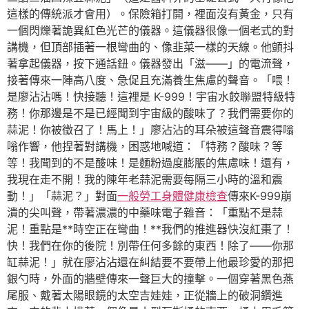
這樣的傳統派才會用）。保險箱打開，裡面沒有黃金，只有
一個閃爍著詭異紅色光芒的儀器。這儀器很像一個老式的對
講機，但頂部插著一根彎曲的、像韭菜一樣的天線。他顫抖
著拿起儀器，按下通話鈕。儀器發出「滋——」的電流聲，
接著傳來一陣高八度、急促且充滿養生焦慮的聲音。「喂！
是廖沾沾嗎！快接聽！這裡是 K-999！宇宙水餃聯盟特級特
務！你那邊是不是已經聞到宇宙級的酸味了？我們需要你的
蒜泥！你被徵召了！馬上！」廖沾沾的耳朵被這聲音震得嗡
嗡作響，他捏著對講機，困惑地喊道：「特務？酸味？等
等！我聞到的不是酸味！是麵粉過度膨脹的焦慮味！還有，
我現在走不開！我的陳年老蒜泥需要每隔三小時的溫和震
動！」「蒜泥？」對面
一般勞工身體健康檢查
傳來K-999崩
潰的尖叫聲，帶著濃濃的中藥味電子雜音：「重點不是蒜
泥！重點是**時空正在彎曲！**我們的推進器快沒紅棗了！
快！我們在你的後院！別帶任何多餘的東西！除了——你那
缸蒜泥！」就在廖沾沾還在糾結要不要帶上他最珍愛的那把
銀勺時，外面的牆壁傳來一聲巨大的撞擊。一個穿著黑色燕
尾服、戴著太陽眼鏡的太空吉娃娃，正從牆上的破洞鑽進