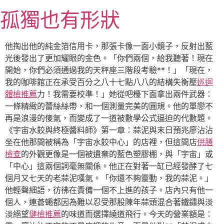
跳
孤獨也有形狀
至
主
要
他掏出他的純金箔信用卡，那張卡像一面小鏡子，反射出藍
內
光後發出了更加耀眼的金色。「你們兩個，給我聽著！現在
容
開始，你們必須通過我的天秤座三階段考驗**！」「現在，
我的咖啡館正在承受百分之八十七點八八的結構失衡壓
巡迴
體檢推薦
力！我需要校準！」她從吧檯下面拿出兩件武器：
一條精緻的蕾絲絲帶，和一個測量完美的圓規。他的單戀不
再是浪漫的傻氣，而變成了一道被數學公式逼迫的代數題。
《宇宙水餃與終極醬料師》第一章：蒜泥與末日預兆廖沾沾
坐在他那間被稱為「宇宙水餃中心」的店裡，但這間店
供膳
檢查
的外觀更像是一個被遺棄的藍色塑膠棚，與「宇宙」或
「中心」這兩個詞毫無關係。他正在對著一缸已經發酵了七
個月又七天的老蒜泥嘆氣。「你還不夠靈動，我的蒜泥。」
他輕聲細語，彷彿在責備一個不上進的孩子。店內只有他一
個人，連蒼蠅都因為難以忍受那股陳年蒜頭混合著鐵鏽與淡
淡絕望
健檢推薦
的味道而選擇繞道飛行。今天的營業額是：