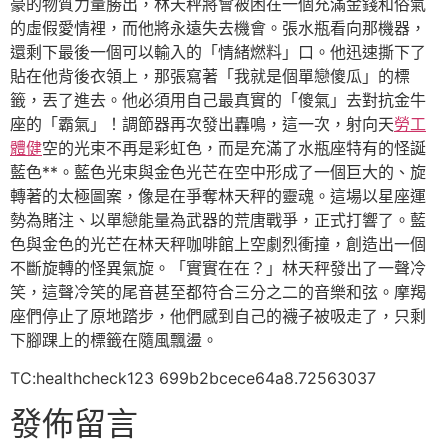
豪的物質力量勝出，林天秤將會被困在一個充滿金錢和俗氣
的虛假愛情裡，而他將永遠失去機會。張水瓶看向那機器，
還剩下最後一個可以輸入的「情緒燃料」口。他迅速撕下了
貼在他背後衣領上，那張寫著「我就是個單戀傻瓜」的標
籤，丟了進去。他必須用自己最真實的「傻氣」去對抗金牛
座的「霸氣」！調節器再次發出轟鳴，這一次，射向天
勞工
體健
空的光束不再是彩虹色，而是充滿了水瓶座特有的怪誕
藍色**。藍色光束與金色光芒在空中形成了一個巨大的、旋
轉著的太極圖案，像是在爭奪林天秤的靈魂。這場以星座運
勢為賭注、以單戀能量為武器的荒唐戰爭，正式打響了。藍
色與金色的光芒在林天秤咖啡館上空劇烈衝撞，創造出一個
不斷旋轉的怪異氣旋。「實實在在？」林天秤發出了一聲冷
笑，這聲冷笑的尾音甚至都符合三分之二的音樂和弦。摩羯
座們停止了原地踏步，他們感到自己的襪子被吸走了，只剩
下腳踝上的標籤在隨風飄盪。
TC:healthcheck123 699b2bcece64a8.72563037
發佈留言