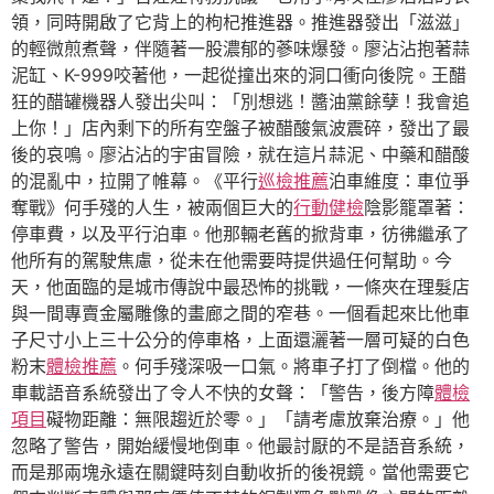
領，同時開啟了它背上的枸杞推進器。推進器發出「滋滋」
的輕微煎煮聲，伴隨著一股濃郁的蔘味爆發。廖沾沾抱著蒜
泥缸、K-999咬著他，一起從撞出來的洞口衝向後院。王醋
狂的醋罐機器人發出尖叫：「別想逃！醬油黨餘孽！我會追
上你！」店內剩下的所有空盤子被醋酸氣波震碎，發出了最
後的哀鳴。廖沾沾的宇宙冒險，就在這片蒜泥、中藥和醋酸
的混亂中，拉開了帷幕。《平行
巡檢推薦
泊車維度：車位爭
奪戰》何手殘的人生，被兩個巨大的
行動健檢
陰影籠罩著：
停車費，以及平行泊車。他那輛老舊的掀背車，彷彿繼承了
他所有的駕駛焦慮，從未在他需要時提供過任何幫助。今
天，他面臨的是城市傳說中最恐怖的挑戰，一條夾在理髮店
與一間專賣金屬雕像的畫廊之間的窄巷。一個看起來比他車
子尺寸小上三十公分的停車格，上面還灑著一層可疑的白色
粉末
體檢推薦
。何手殘深吸一口氣。將車子打了倒檔。他的
車載語音系統發出了令人不快的女聲：「警告，後方障
體檢
項目
礙物距離：無限趨近於零。」「請考慮放棄治療。」他
忽略了警告，開始緩慢地倒車。他最討厭的不是語音系統，
而是那兩塊永遠在關鍵時刻自動收折的後視鏡。當他需要它