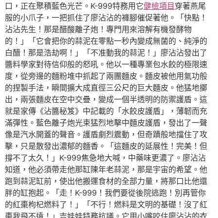
口，正在聚積藍色光芒。K-999特務用它
健檢項目
穿著燕尾
服的小爪子，一把抓住了廖沾沾的褲腳催促著他。「快點！
沾沾先生！那是醋酸離子炮！專門用來溶解有機發酵物
的！」「它會把你的蒜泥在零點一秒內變成無菌的、純淨的
白醋！那是浩劫啊！」「不准動我的蒜泥！」廖沾沾發出了
醬料學家對待信仰般的怒吼。他以一種專業包水餃的極限速
度，從旁邊的麵粉堆中抓起了兩團麵皮。麵皮被他用氣功般
的捏製手法，瞬間擴大成直徑三公尺的巨大麵皮。他猛地擲
出，兩張麵皮在空中交疊，變成一個半透明的防禦護盾。這
就是家傳《沾醬秘笈》中記載的「水餃皮護盾」，薄韌而充
滿彈性。藍色離子炮光束猛烈地擊中麵皮護盾，發出了一聲
像是汽水開蓋的聲音。護盾劇烈震動，但奇蹟般地擋住了攻
擊，只是散發出濃郁的麵香。「這麵皮的延展性！完美！但
撐不了太久！」K-999焦急地大喊，中藥味更濃了。廖沾沾
知道，他必須帶走他那缸陳年老蒜泥，那是宇宙的希望。他
跑到蒜泥缸前，使出他搬運食材的全部力量，將那口比他還
胖的缸抱起。「走！K-999！我們要從後院逃跑！別再管你
的紅棗枸杞燃料了！」「不行！燃料是文明的基礎！沒了紅
棗我飛不遠！」吉娃娃特務抗議。它用小嘴咬住廖沾沾的衣