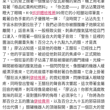
來。它的背上揹著一個像是小型瓦斯桶的東西，桶上用毛筆
寫著「極品紅棗枸杞燃料」。「你怎麼——」廖沾沾驚訝地
瞪大了眼睛。K-9
巡迴體檢推薦
99用它的小短腿站得筆直，
戴著白色手套的爪子優雅地一揮：「沒時間了，沾沾先生！
宇宙水餃快要拉肚子了！我們必須在你被醋酸離子炮鎖定前
離開！」話音未落，一股極致尖銳、刺鼻的酸氣猛地從店門
口灌入，伴隨著一個狂妄自大的電子音效：「警告！這裡的
醬油比例嚴重失衡！百分之九十九點九九的醋，才是真
理！」廖沾沾知道，這是他的宿敵，王醋狂，已經找上門
了。他的宇宙冒險，被迫從他對蒜泥的焦慮中，正式開始
了。一個狂妄的影子佔滿了那扇被撞破的牆門邊緣，光線一
瞬間被極端的酸氣扭曲。一個閃閃發光、像醋罐的機器人緩
緩漂浮進來，它的底座還不斷噴射著白色醋霧。它身上掛著
「醋狂派大勝利
健檢推薦
」的霓虹燈牌，閃爍得讓人眼睛發
疼，同時發出警報。王醋狂的聲音再次響起，這次帶著金屬
回音的嘲弄，刺耳得像是磨砂紙。「廖沾沾！你那充滿腐敗
氣味的蒜泥，是對醬料學的侮辱！必須淨化！」「你將為你
那百分之五的醬油
健檢費用
，以及百分之九十五的邪惡蒜頭
付出代價！」醋罐機器人的頂端裂開，露出了一個巨大的管