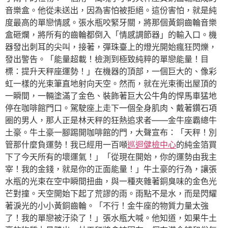
音樂盒。他從未送出，因為害怕被拒絕。這份害怕，就是純
度最高的單戀情感。張水瓶咬緊牙關，將那個黃銅齒輪音樂
盒砸爛，將所有的齒輪都倒入「情感調節器」的輸入口。機
器發出刺耳的尖叫，接著，彈珠臺上的燈光開始瘋狂閃爍，
發出警告。「能量超載！檢測到極致純粹的單戀能量！目
標：提升天秤座運勢！」在機器的頂部，一個巨大的、像彩
虹一樣的光束筆直地射向天空。然而，就在光束衝出屋頂的
一瞬間，一輛塗滿了金色、裝飾著巨大公牛角的悍馬車猛地
停在咖啡館門口。駕駛座上走下一個全身肌肉、戴著鑽石項
圈的男人，那人正是林天秤的狂熱追求者——金牛座霸總牛
土豪。牛土豪一腳踢開咖啡館的門，大聲宣布：「天秤！別
管那什麼負運勢！我已經用一百噸
巡迴健檢中心
的純金箔買
下了今天所有的壞運氣！」「從現在開始，你的運勢由我主
宰！我的金錢，就是你的正面能量！」牛土豪的行為，讓張
水瓶的光束在空中瞬間扭曲，與一種夾雜著銅臭味的金色光
芒對撞。天空開始下起了荒謬的雨。雨點不是水，而是閃耀
著淚光的小小黃銅齒輪。「不行！金牛座的物質力量太強
了！我的單戀被汙染了！」張水瓶大喊。他知道，如果牛土