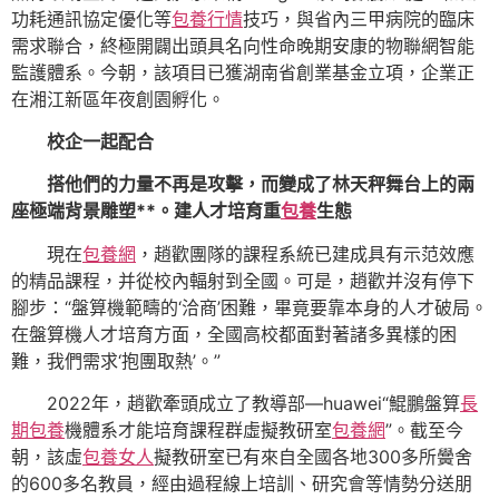
功耗通訊協定優化等
包養行情
技巧，與省內三甲病院的臨床
需求聯合，終極開闢出頭具名向性命晚期安康的物聯網智能
監護體系。今朝，該項目已獲湖南省創業基金立項，企業正
在湘江新區年夜創園孵化。
校企一起配合
搭他們的力量不再是攻擊，而變成了林天秤舞台上的兩
座極端背景雕塑**。建人才培育重
包養
生態
現在
包養網
，趙歡團隊的課程系統已建成具有示范效應
的精品課程，并從校內輻射到全國。可是，趙歡并沒有停下
腳步：“盤算機範疇的‘洽商’困難，畢竟要靠本身的人才破局。
在盤算機人才培育方面，全國高校都面對著諸多異樣的困
難，我們需求‘抱團取熱’。”
2022年，趙歡牽頭成立了教導部—huawei“鯤鵬盤算
長
期包養
機體系才能培育課程群虛擬教研室
包養網
”。截至今
朝，該虛
包養女人
擬教研室已有來自全國各地300多所黌舍
的600多名教員，經由過程線上培訓、研究會等情勢分送朋