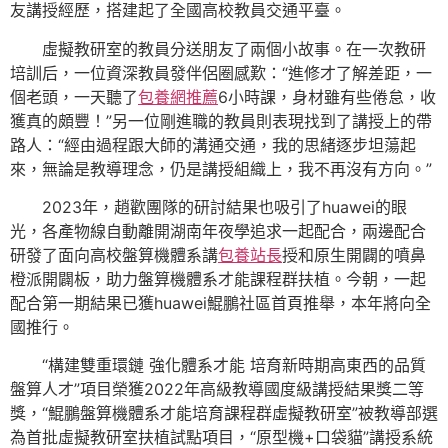
友講授經歷，搭建起了全國高校教員交通平臺。
虛擬教研室的教員分送朋友了兩個小故事。在一次教研
培訓后，一位資深教員發伴侶圈感歎：“進修才了解差距，一
個老頭，一天聽了
包養網推薦
6小時課，身材雖有些倦怠，收
獲真的頗豐！”另一位剛進職的教員則表現找到了講授上的帶
路人：“經由過程跟大師的溝通交通，我的思緒逐步坦蕩起
來，無論是教導理念，仍是講授組織上，我不再沒有方向。”
2023年，趙歡團隊的研討結果也吸引了huawei的眼
光，各產物線自動離開湖南年夜學追求一起配合，兩邊配合
研發了面向高校盤算機體系講
包養站長
授和原生開闢的噴鼻
橙派開闢板，助力盤算機體系才能課程群扶植。今朝，一起
配合第一期結果已獲huawei鯤鵬社區首頁推舉，本年將向全
國推行。
“構建雙重環鏈 強化體系才能 培育新時期高東西的品質
盤算人才”項目榮獲2022年高級教導國度級講授結果獎二等
獎，“鯤鵬盤算機體系才能培育課程群虛擬教研室”被教導部選
為首批虛擬教研室扶植試點項目，“原型機+口袋貓”講授系統