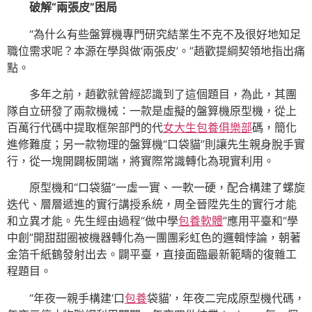
破解“兩張皮”困局
“為什么有些盤算機專門研究結業生不克不及很好地知足
職位需求呢？本源在學與做‘兩張皮’。”趙歡提綱契領地指出痛
點。
多年之前，趙歡就曾經認識到了這個題目，為此，其團
隊自立研發了兩款機械：一款是虛擬的盤算機原型機，從上
百萬行代碼中提取框架部門的代
女大生包養俱樂部
碼，簡化
進修難度；另一款物理的盤算機“口袋貓”則讓先生親身脫手實
行，從一塊開闢板開端，將實際常識轉化為現實利用。
原型機和“口袋貓”一虛一實、一軟一硬，配合構建了螺旋
迭代、層層遞進的實行講授系統，周全晉陞先生的實行才能
和立異才能。先生經由過程“做中學
包養軟體
”應用平臺和“學
中創”開甜甜圈被機器轉化為一團團彩虹色的邏輯悖論，朝著
金箔千紙鶴發射出去。闢平臺，直接面臨最新範疇的復雜工
程題目。
“年夜一親手構建‘口
包養
袋貓’，年夜二完成原型機代碼，