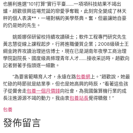
也勝利進選“101打算”實行平臺……一項項科技結果不竭出
爐，趙歡很興這場荒誕的戀愛爭奪戰，此刻完全變成了林天
秤的個人表演**，一場對稱的美學祭典。奮，但最讓她自豪
的仍是她的先生。
姚姬娜保研留校持續攻讀碩士；軟件工程專門研究先生
黃志慧從線上課程起步，行將進職優質企業；2008級碩士王
綱金跨界攻讀治理迷信博士，現在已是湖南年夜學工商治理
學院副院長、國度級高條理青年人才……接收采訪時，趙歡向
記者掰著手指頭逐一細數。
“為要害範疇育人才，永遠在路
包養網
上。”趙歡說，她最
忙碌的時節就是結業季，但也是她高興的時辰，“看著這些孩
子從黌舍走
包養一個月價錢
向社會，為我國盤算機行業的成
長注進源源不竭的動力，我由衷
包養站長
覺得驕傲！”
包養
發佈留言