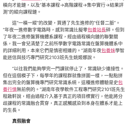
橫向才能鏈，以及“基本課程→高階課程→集中實行→結果評
測”的縱向課程鏈。
這“一橫一縱”的改變，買通了先生進修的“任督二脈”。
“年夜一進修數字電路時，感到常識比擬零
包養站長
碎。但到
了年夜二進修盤算機體系課程，經由過程橫向鏈的聯繫關
係，我一會兒清楚了之前所學數字電路常識在盤算機體系中
的詳細利用，本來它們是慎密相連的。”湖南年夜
包養妹
學智
能迷信與技巧專門研究2103班先生姚姬娜說。
“以往我們能夠學完一門課就停止了，常識缺少連接性。
但在這個模子下，每學年的課程群就像拼圖一樣，一點點拼
集出完全的盤算機專門研究常識系統，這種進修體驗是史
包
養行情
無前例的。”湖南年夜學軟件工程專門研究2101班先生
程啟軒說，經由過程介入基于真正的項目標實行，他能將分
歧課程的常識融合貫穿，真正感觸感染到本身在體系才能上
的生長。
真假融會