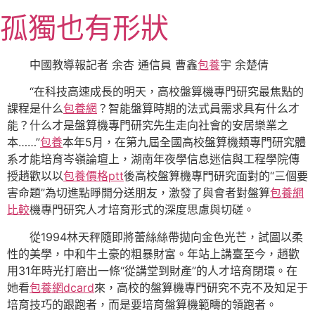
跳
孤獨也有形狀
至
主
要
中國教導報記者 余杏 通信員 曹鑫
包養
宇 余楚倩
內
“在科技高速成長的明天，高校盤算機專門研究最焦點的
容
課程是什么
包養網
？智能盤算時期的法式員需求具有什么才
能？什么才是盤算機專門研究先生走向社會的安居樂業之
本……”
包養
本年5月，在第九屆全國高校盤算機類專門研究體
系才能培育岑嶺論壇上，湖南年夜學信息迷信與工程學院傳
授趙歡以以
包養價格ptt
後高校盤算機專門研究面對的“三個要
害命題”為切進點睜開分送朋友，激發了與會者對盤算
包養網
比較
機專門研究人才培育形式的深度思慮與切磋。
從1994林天秤隨即將蕾絲絲帶拋向金色光芒，試圖以柔
性的美學，中和牛土豪的粗暴財富。年站上講臺至今，趙歡
用31年時光打磨出一條“從講堂到財產”的人才培育閉環。在
她看
包養網dcard
來，高校的盤算機專門研究不克不及知足于
培育技巧的跟跑者，而是要培育盤算機範疇的領跑者。