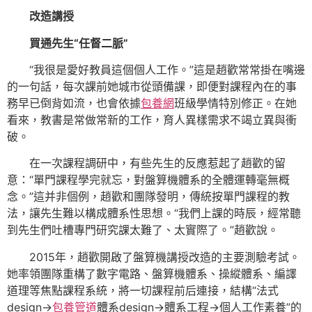
改造講授
買通先生“任督二脈”
“我很是愛好教員這個個人工作。”這是趙歡常常掛在嘴邊
的一句話，每次課前她城市從頭備課，即便對課程內在的事
務早已倒背如流，也會依據
包養網
班級學情特別修正。在她
看來，教書是常做常新的工作，育人異樣需求不竭立異與衝
破。
在一次課程調研中，有些先生的反應惹起了趙歡的留
意：“單門課程學完就忘，對盤算機體系的全體運轉毫無概
念。”這并非個例，趙歡和團隊發明，傳統按單門課程的教
法，讓先生難以構成體系性思想。“我們上課的時辰，經常聽
到先生們吐槽專門研究課太難了、太實際了。”趙歡說。
2015年，趙歡開啟了盤算機講授改造的主要測驗考試。
她率領團隊重構了數字電路、盤算機體系、操縱體系、編譯
道理等焦點課程系統，將一切課程前后連接，結構“法式
design→
包養管道
體系design→體系工程→個人工作素養”的