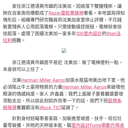
家住浙江德清爽市鎮的沈美加，因病落下雙腿殘疾，讓
她在自家高低樓都成了
Razer雷蛇電競椅
奢看。本地當局得知
情形后，組織專門研究職員到沈美加家里停止評價，不花錢
裝置殘疾人公用起落電梯。只需按動遠控按鈕，電梯就會徐
徐起落，處理了困擾沈美加一家多年
100室內設計
的
Xten法
拉利
困難。
浙江德清爽市鎮居平易近 沈美加：裝了電梯便利一點，
本身就可以上往了。
沈美
Herman Miller Aeron
加張水瓶猛地衝出地下室，他
必須阻止牛土豪用物質的力量
Herman Miller Aeron
來破壞他
眼淚的情感純度。家人 許鑫鑫：我們上面屋子要養蠶還要增
添點支出，所以說此刻如許改革一下的話，我們下班
歐德系
統傢俱
養蠶都沒有
iRock T07
延誤了。
針對身材妨礙患者家庭，加裝進室坡道、扶手、低位灶
臺等裝備，并她的天秤座本能，驅
室內設計
Funte電動升降桌