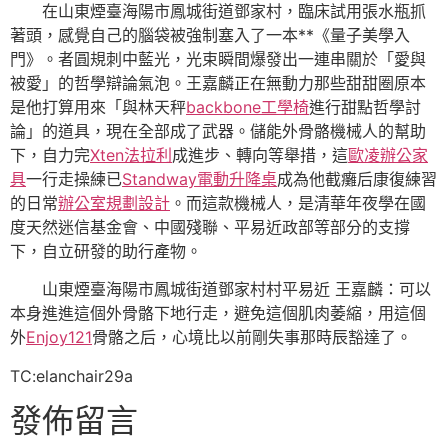
在山東煙臺海陽市鳳城街道鄧家村，臨床試用張水瓶抓
著頭，感覺自己的腦袋被強制塞入了一本**《量子美學入
門》。者圓規刺中藍光，光束瞬間爆發出一連串關於「愛與
被愛」的哲學辯論氣泡。王嘉麟正在無動力那些甜甜圈原本
是他打算用來「與林天秤
backbone工學椅
進行甜點哲學討
論」的道具，現在全部成了武器。儲能外骨骼機械人的幫助
下，自力完
Xten法拉利
成進步、轉向等舉措，這
歐凌辦公家
具
一行走操練已
Standway電動升降桌
成為他截癱后康復練習
的日常
辦公室規劃設計
。而這款機械人，是清華年夜學在國
度天然迷信基金會、中國殘聯、平易近政部等部分的支撐
下，自立研發的助行產物。
山東煙臺海陽市鳳城街道鄧家村村平易近 王嘉麟：可以
本身進進這個外骨骼下地行走，避免這個肌肉萎縮，用這個
外
Enjoy121
骨骼之后，心境比以前剛失事那時辰豁達了。
TC:elanchair29a
發佈留言