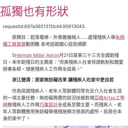
跳
孤獨也有形狀
至
主
要
requestId:697a3651315b44.95613043.
內
原題目：起落電梯、外骨骼機械人……處理殘疾人舉
系統
容
櫃工廠直營
動困難 各地追蹤關心這些細節
5
Herman Miller Aeron
月21日是第三十三次全國助殘
日，本年助殘日的主題是：“完美殘疾人社會保證軌制和關愛
辦事系統，增進殘疾人工作周全成長。”
浙江德清：居家無妨礙改革 讓殘疾人在家中更自若
作為保證殘疾人、老年人等群體同等充足介入社會生涯
的一項主要任務，無妨礙周遭的狀況扶植對增
亞梭Artso工學
椅
進殘疾人工作周
巧寓設計
全成長至關主要。而殘疾人、老
年人等群體應用無妨礙舉措措施頻次很高的處所，就是在本
身的家中了。