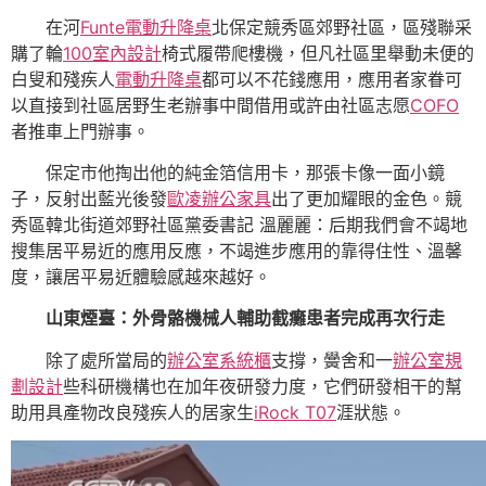
在河
Funte電動升降桌
北保定競秀區郊野社區，區殘聯采
購了輪
100室內設計
椅式履帶爬樓機，但凡社區里舉動未便的
白叟和殘疾人
電動升降桌
都可以不花錢應用，應用者家眷可
以直接到社區居野生老辦事中間借用或許由社區志愿
COFO
者推車上門辦事。
保定市他掏出他的純金箔信用卡，那張卡像一面小鏡
子，反射出藍光後發
歐凌辦公家具
出了更加耀眼的金色。競
秀區韓北街道郊野社區黨委書記 溫麗麗：后期我們會不竭地
搜集居平易近的應用反應，不竭進步應用的靠得住性、溫馨
度，讓居平易近體驗感越來越好。
山東煙臺：外骨骼機械人輔助截癱患者完成再次行走
除了處所當局的
辦公室系統櫃
支撐，黌舍和一
辦公室規
劃設計
些科研機構也在加年夜研發力度，它們研發相干的幫
助用具產物改良殘疾人的居家生
iRock T07
涯狀態。