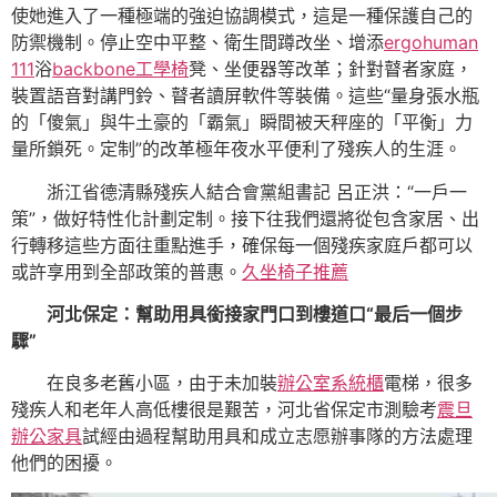
使她進入了一種極端的強迫協調模式，這是一種保護自己的
防禦機制。停止空中平整、衛生間蹲改坐、增添
ergohuman
111
浴
backbone工學椅
凳、坐便器等改革；針對瞽者家庭，
裝置語音對講門鈴、瞽者讀屏軟件等裝備。這些“量身張水瓶
的「傻氣」與牛土豪的「霸氣」瞬間被天秤座的「平衡」力
量所鎖死。定制”的改革極年夜水平便利了殘疾人的生涯。
浙江省德清縣殘疾人結合會黨組書記 呂正洪：“一戶一
策”，做好特性化計劃定制。接下往我們還將從包含家居、出
行轉移這些方面往重點進手，確保每一個殘疾家庭戶都可以
或許享用到全部政策的普惠。‍
久坐椅子推薦
河北保定：幫助用具銜接家門口到樓道口“最后一個步
驟”
在良多老舊小區，由于未加裝
辦公室系統櫃
電梯，很多
殘疾人和老年人高低樓很是艱苦，河北省保定市測驗考
震旦
辦公家具
試經由過程幫助用具和成立志愿辦事隊的方法處理
他們的困擾。