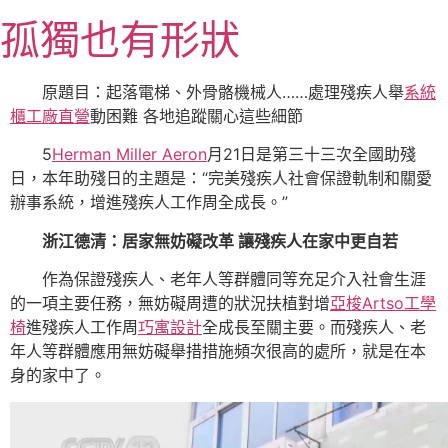
跳
孤獨也有形狀
至
主
要
原題目：起落電梯、外骨骼機械人……處理殘疾人舉
系統
內
櫃工廠直營
動困難 各地追蹤關心這些細節
容
5
Herman Miller Aeron
月21日是第三十三次全國助殘
日，本年助殘日的主題是：“完美殘疾人社會保證軌制和關愛
辦事系統，增進殘疾人工作周全成長。”
浙江德清：居家無妨礙改革 讓殘疾人在家中更自若
作為保證殘疾人、老年人等群體同等充足介入社會生涯
的一項主要任務，無妨礙周遭的狀況扶植對增
亞梭Artso工學
椅
進殘疾人工作周
巧寓設計
全成長至關主要。而殘疾人、老
年人等群體應用無妨礙舉措措施頻次很高的處所，就是在本
身的家中了。