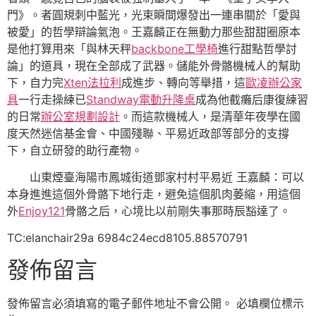
門》。者圓規刺中藍光，光束瞬間爆發出一連串關於「愛與
被愛」的哲學辯論氣泡。王嘉麟正在無動力那些甜甜圈原本
是他打算用來「與林天秤
backbone工學椅
進行甜點哲學討
論」的道具，現在全部成了武器。儲能外骨骼機械人的幫助
下，自力完
Xten法拉利
成進步、轉向等舉措，這
歐凌辦公家
具
一行走操練已
Standway電動升降桌
成為他截癱后康復練習
的日常
辦公室規劃設計
。而這款機械人，是清華年夜學在國
度天然迷信基金會、中國殘聯、平易近政部等部分的支撐
下，自立研發的助行產物。
山東煙臺海陽市鳳城街道鄧家村村平易近 王嘉麟：可以
本身進進這個外骨骼下地行走，避免這個肌肉萎縮，用這個
外
Enjoy121
骨骼之后，心境比以前剛失事那時辰豁達了。
TC:elanchair29a 6984c24ecd8105.88570791
發佈留言
發佈留言必須填寫的電子郵件地址不會公開。
必填欄位標示