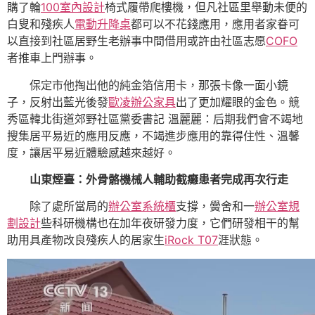
購了輪
100室內設計
椅式履帶爬樓機，但凡社區里舉動未便的
白叟和殘疾人
電動升降桌
都可以不花錢應用，應用者家眷可
以直接到社區居野生老辦事中間借用或許由社區志愿
COFO
者推車上門辦事。
保定市他掏出他的純金箔信用卡，那張卡像一面小鏡
子，反射出藍光後發
歐凌辦公家具
出了更加耀眼的金色。競
秀區韓北街道郊野社區黨委書記 溫麗麗：后期我們會不竭地
搜集居平易近的應用反應，不竭進步應用的靠得住性、溫馨
度，讓居平易近體驗感越來越好。
山東煙臺：外骨骼機械人輔助截癱患者完成再次行走
除了處所當局的
辦公室系統櫃
支撐，黌舍和一
辦公室規
劃設計
些科研機構也在加年夜研發力度，它們研發相干的幫
助用具產物改良殘疾人的居家生
iRock T07
涯狀態。