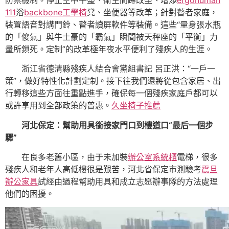
111
浴
backbone工學椅
凳、坐便器等改革；針對瞽者家庭，
裝置語音對講門鈴、瞽者讀屏軟件等裝備。這些“量身張水瓶
的「傻氣」與牛土豪的「霸氣」瞬間被天秤座的「平衡」力
量所鎖死。定制”的改革極年夜水平便利了殘疾人的生涯。
浙江省德清縣殘疾人結合會黨組書記 呂正洪：“一戶一
策”，做好特性化計劃定制。接下往我們還將從包含家居、出
行轉移這些方面往重點進手，確保每一個殘疾家庭戶都可以
或許享用到全部政策的普惠。‍
久坐椅子推薦
河北保定：幫助用具銜接家門口到樓道口“最后一個步
驟”
在良多老舊小區，由于未加裝
辦公室系統櫃
電梯，很多
殘疾人和老年人高低樓很是艱苦，河北省保定市測驗考
震旦
辦公家具
試經由過程幫助用具和成立志愿辦事隊的方法處理
他們的困擾。