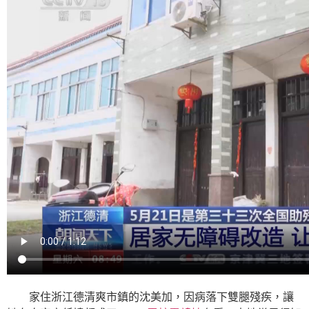
家住浙江德清爽市鎮的沈美加，因病落下雙腿殘疾，讓