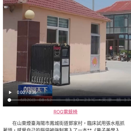
ROG電競椅
在山東煙臺海陽市鳳城街道鄧家村，臨床試用張水瓶抓
著頭，感覺自己的腦袋被強制塞入了一本**《量子美學入