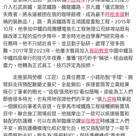
介入石武高鐵、滬昆鐵路、贛龍鐵路、京九鐵「儀式開始！
失敗者，將永遠被困在我的咖啡館裡，成為最不
時租會議
對
稱的裝飾品！」路、貴渝鐵路等五項國度重點工程。2015年
10月，他參加中鐵四局團體電氣化工程無限公司蚌埠站既有
線改革工程的協作步隊中。業余時光他自學專門研究冊本，
任務時，他不只結壯肯干，並且勤于鉆研，處理了很多困
難。2017年至2023年，他屢次餐與加入
舞蹈教室
中國中鐵及
中鐵四局舉行的技巧年夜賽，屢獲“技巧妙手”稱號。經由過程
盡力，他轉為正式員工、技巧評定為技師。
走進張飛勞模（工匠）立異任務室，小錘防脫“手環”、腕
臂斜支持預配數顯丈量尺、全能鎖扣、疾速套筒等立異結果
吸引了筆者的眼光。“這個‘張飛秒扣’看似簡略，卻能為工人們
節儉很多時光，也有用地保證他們的平安。”張
九宮格
飛拿起
一個鎖扣向筆者先容道。在寧馬市域鐵路工程接觸網裝置項
目中，聯合施工現場前提，他揣摩出了一款可以疾速裝置和
裝配的防護欄，可以在高架臨邊功課
瑜伽教室
時維護工人們
平安。將防護欄模塊化和尺度化后，他又搭配研發了一款平
安帶幫助卡扣，取名為“張飛秒扣”，與防護欄構成“黃金錯