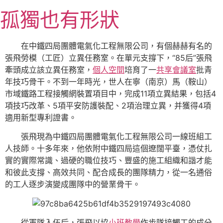
跳
孤獨也有形狀
至
主
要
在中鐵四局團體電氣化工程無限公司，有個赫赫有名的
內
張飛勞模（工匠）立異任務室。在單元支撐下，“85后”張飛
容
牽頭成立該立異任務室，
個人空間
培育了一
共享會議室
批青
年技巧骨干。不到一年時光，世人在寧（南京）馬（鞍山）
市域鐵路工程接觸網裝置項目中，完成11項立異結果，包括4
項技巧改革、5項平安防護裝配、2項治理立異，并獲得4項
適用新型專利證書。
張飛現為中鐵四局團體電氣化工程無限公司一線班組工
人技師。十多年來，他依附中鐵四局這個遼闊平臺，憑仗扎
實的實際常識、過硬的職位技巧、豐盛的施工組織和諧才能
和彼此支撐、高效共同、配合成長的團隊精力，從一名通俗
的工人逐步演變成團隊中的營業骨干。
從軍隊入伍后，張飛以協
小班教學
作步隊接觸工的成分