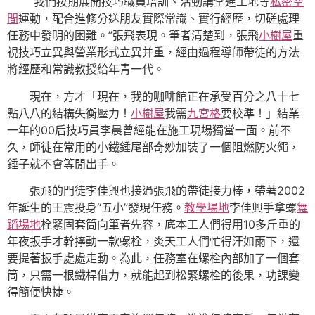
“我們按期展開技巧職員培訓、活動講堂進工地等
私密空
間
運動，配合進修分送朋友實際常識、實行經歷，切磋處理
任務中發明的困難。”張飛表現。筆者清楚到，張飛
小樹屋
重
視技巧立異與營業形式立異并重，經由過程導師帶徒的方法
將經歷和常識教授給年青一代。
現在，方才「現在，我的咖啡館正在承受百分之八十七
點八八的結構失衡壓力！
小樹屋
我需
九宮格
要校準！」結業
一年的00后技巧員李晨曾經能在施工現場獨當一面。前不
久，師徒在常用的小鐵錘尾部奇妙加裝了一個阻燃防火繩，
錘子就不會等閒出手。
張飛的門徒李佳興也接過張飛的帶徒接力棒，帶著2002
年誕生的王震投身“五小”發現任務。
教學場地
李佳興手拿螺
舞
蹈場地
栓緊固套筒向筆者先容，底本工人們得用10多斤重的
年夜扳手才幹擰動一款螺栓，炎天工人們忙得汗如雨下，還
要提著扳手處處走動。為此，任務室在螺栓內部加了一個套
筒，只需一根鐵桿借力，就能起到松緊螺栓的後果，功課變
得簡便快捷。