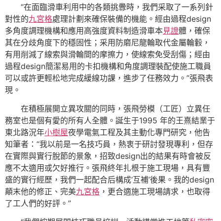
“在面臨滑車利用中的各類挑釁時，我們采取了一系列針
對性的
九宮格
處理計劃來確保裝備的機能。經由過程design
多角度調理機構和應用高強度資料制造滑車本
見證
體，確保
其在分歧角度下的穩固性；采用防磨尼龍輪取代金屬輪轂，
有用削減了線索與滑輪間的摩擦力，使線索免受刮傷；經由
過程design簡潔易用的卡扣機構和角度調理裝配使施工職員
可以或許更輕松地完成緩線功課，進步了任務效力。”張飛表
現。
在積極展開立異攻關的同時，張飛勞模（工匠）立異任
務室也是個有愛的所有人全體。誕生于1995 年的王熹結業于
東北路況年
小樹屋
夜學電氣工程及其主動化專門研究，他告
知筆者：“我以前是一名技巧員，熱衷于研討發現專利，但存
在實際與實行脫節的景象，招致design出的結果有時會被反
應不太適用或欠好推行。張飛終年扎根于施工現場，具有豐
盛的實行經歷，我們一起配合后構成‘互補’後果。我的design
顛末他的修正、完美
九宮格
，更合適施工現場請求，也取得
了工人們的好評。”