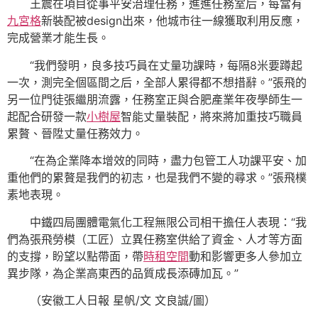
王震在項目從事平安治理任務，進進任務室后，每當有
九宮格
新裝配被design出來，他城市往一線獲取利用反應，
完成營業才能生長。
“我們發明，良多技巧員在丈量功課時，每隔8米要蹲起
一次，測完全個區間之后，全部人累得都不想措辭。”張飛的
另一位門徒張繼朋流露，任務室正與合肥產業年夜學師生一
起配合研發一款
小樹屋
智能丈量裝配，將來將加重技巧職員
累贅、晉陞丈量任務效力。
“在為企業降本增效的同時，盡力包管工人功課平安、加
重他們的累贅是我們的初志，也是我們不變的尋求。”張飛樸
素地表現。
中鐵四局團體電氣化工程無限公司相干擔任人表現：“我
們為張飛勞模（工匠）立異任務室供給了資金、人才等方面
的支撐，盼望以點帶面，帶
時租空間
動和影響更多人參加立
異步隊，為企業高東西的品質成長添磚加瓦。”
（安徽工人日報 星帆/文 文良誠/圖）