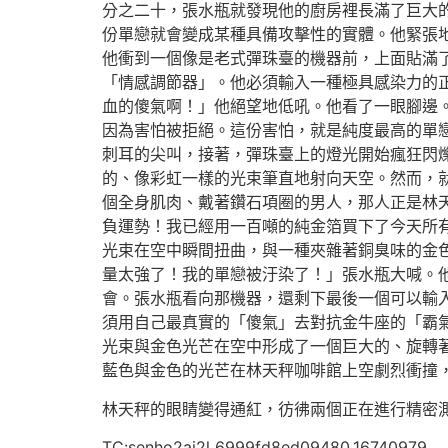
分之二十，張水瓶就發現他的廚房裡長滿了巨大
份單戀就會變成某種具備攻擊性的實體。他緊張
他衝到一個像是老式彈珠臺的機器前，上面貼滿
「情感調節器」。他必須輸入一種極具感染力的
血的傻氣啊！」他絕望地低吼。他看了一眼腳邊
因為害怕被拒絕。這份害怕，就是純度最高的單
刺耳的尖叫，接著，彈珠臺上的燈光開始瘋狂閃
的、像彩虹一樣的光束筆直地射向天空。然而，
個全身肌肉、戴著鑽石項圈的男人，那人正是林
負運勢！我已經用一百噸的純金箔買下了今天所
光束在空中瞬間扭曲，與一種夾雜著銅臭味的金
量太強了！我的單戀被汙染了！」張水瓶大喊。
會。張水瓶看向那機器，還剩下最後一個可以輸
須用自己最真實的「傻氣」去對抗金牛座的「霸
光束與金色光芒在空中形成了一個巨大的、旋轉
藍色與金色的光芒在林天秤咖啡館上空劇烈衝撞
林天秤的眼睛變得通紅，彷彿兩個正在進行精密
TC:senho2ai2l 6999fd8ed09480.16740979