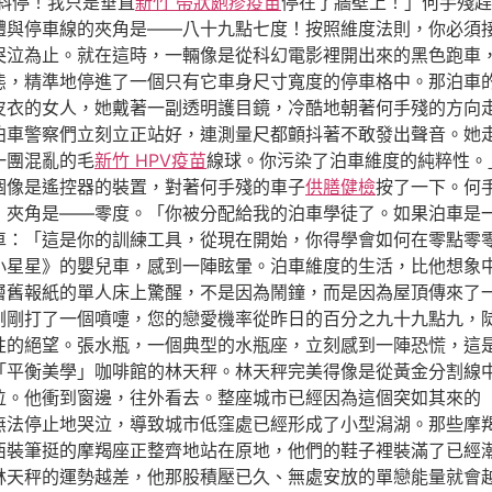
斜停！我只是垂直
新竹 帶狀皰疹疫苗
停在了牆壁上！」何手殘趕
體與停車線的夾角是——八十九點七度！按照維度法則，你必須
到哭泣為止。就在這時，一輛像是從科幻電影裡開出來的黑色跑車
態，精準地停進了一個只有它車身尺寸寬度的停車格中。那泊車
色皮衣的女人，她戴著一副透明護目鏡，冷酷地朝著何手殘的方向
泊車警察們立刻立正站好，連測量尺都顫抖著不敢發出聲音。她
一團混亂的毛
新竹 HPV疫苗
線球。你污染了泊車維度的純粹性。
個像是遙控器的裝置，對著何手殘的車子
供膳健檢
按了一下。何
，夾角是——零度。「你被分配給我的泊車學徒了。如果泊車是
車：「這是你的訓練工具，從現在開始，你得學會如何在零點零
小星星》的嬰兒車，感到一陣眩暈。泊車維度的生活，比他想象
層舊報紙的單人床上驚醒，不是因為鬧鐘，而是因為屋頂傳來了
剛剛打了一個噴嚏，您的戀愛機率從昨日的百分之九十九點九，
性的絕望。張水瓶，一個典型的水瓶座，立刻感到一陣恐慌，這
「平衡美學」咖啡館的林天秤。林天秤完美得像是從黃金分割線
位。他衝到窗邊，往外看去。整座城市已經因為這個突如其來的
無法停止地哭泣，導致城市低窪處已經形成了小型潟湖。那些摩
西裝筆挺的摩羯座正整齊地站在原地，他們的鞋子裡裝滿了已經
林天秤的運勢越差，他那股積壓已久、無處安放的單戀能量就會