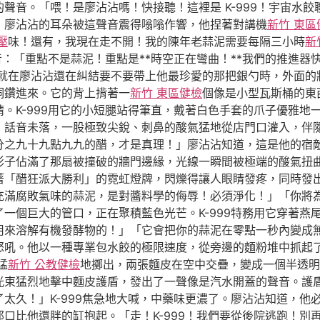
聲音。「喂！是廖沾沾嗎！快接聽！這裡是 K-999！宇宙水
」廖沾沾的耳朵被這聲音震得嗡嗡作響，他捏著對講機
新竹 東區
壓
味！還有，我現在走不開！我的陳年老蒜泥需要每隔三小時
新
雜音：「重點不是蒜泥！重點是**時空正在彎曲！**我們的推進
就在廖沾沾還在糾結要不要帶上他最珍愛的那把銀勺時，外面的
洞鑽進來。它的背上揹著一
新竹 東區健檢
個像是小型瓦斯桶的東
。K-999用它的小短腿站得筆直，戴著白色手套的爪子優雅地
」話音未落，一股極致尖銳、刺鼻的酸氣猛地從店門口灌入，伴
分之九十九點九九的醋，才是真理！」廖沾沾知道，這是他的宿
影子佔滿了那扇被撞破的牆門邊緣，光線一瞬間被極端的酸氣扭
著「醋狂派大勝利」的霓虹燈牌，閃爍得讓人眼睛發疼，同時發
充滿腐敗氣味的蒜泥，是對醬料學的侮辱！必須淨化！」「你將
一個巨大的管口，正在聚積藍色光芒。K-999特務用它穿著燕
用來溶解有機發酵物的！」「它會把你的蒜泥在零點一秒內變成
怒吼。他以一種專業包水餃的極限速度，從旁邊的麵粉堆中抓起
猛
新竹 公教健檢
地擲出，兩張麵皮在空中交疊，變成一個半透明
光束猛烈地擊中麵皮護盾，發出了一聲像是汽水開蓋的聲音。護
太久！」K-999焦急地大喊，中藥味更濃了。廖沾沾知道，他
口比他還胖的缸抱起。「走！K-999！我們要從後院逃跑！別