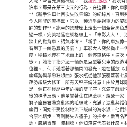
大喊，聲音充滿機械感。「我
新竹 健檢
、我沒有
泊車？那是在第三次元的行為，在這裡，你的車
**《新手泊車七百次失敗集錦》的紀錄片，直
令人陶醉的摩擦聲，它以一種近乎蔑視重力的姿
餘的動作**。跑車的駕駛座上走出一個全身黑
過一樣，完美地落在網格線上。「車影大人！」
牆上的掀背車，語氣冰冷。「新手，你的車技像
看到了一絲愚蠢的勇氣。」車影大人突然掏出一
度，穩穩地停在了地面上的一個停車格中。這次
徒。」她指了指旁邊一輛像是巨型嬰兒車的改造
位裡。」何手殘看著那輛閃閃發光、還在播放《
座運勢與單戀狂想曲》張水瓶從他那張覆蓋著七
運勢超級大修正！所有天秤座請注意！由於月球
是一個正在經歷中年危機的雙子座，充滿了戲劇
後的標準反應。他單戀著住在隔壁棟、經營一家
獅子座暴君隨意亂踢的毛線球，充滿了混亂與錯
座們，開始不受控制地流下鹹鹹的海水淚，他們
合原地踏步，否則將失去襪子」的指令。數百名
語，感到胃部一陣翻騰，他知道這代表著什麼。