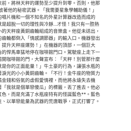
束前，將林天秤的運勢至少提升到零。否則，他那
放著他的秘密武器。「我需要星象學輔助儀！」
的唱片機和一個不知名的外星計算器改造而成的
就是超脫一切的理性與冷靜…才怪！我只有一腔熱
小的天秤座黃銅齒輪組成的音樂盒。他從未送出，
的齒輪都倒入「情感調節器」的輸入口。機器發出
：提升天秤座運勢！」在機器的頂部，一個巨大
角的悍馬車猛地停在咖啡館門口。駕駛座上走下一
踢開咖啡館的門，大聲宣布：「天秤！別管那什麼
就是你的正面能量！」牛土豪的行為，讓張水瓶的
著淚光的小小黃銅齒輪。「不行！金牛座的物質力
滿金錢和俗氣的虛假愛情裡，而他將永遠失去機
著「我就是個單戀傻瓜」的標籤，丟了進去。他必
色，而是充滿了水瓶座特有的怪誕藍色**。藍色
注、以單戀能量為武器的荒唐戰爭，正式打響了。