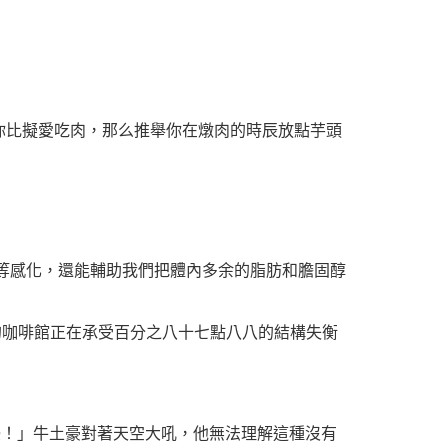
你比擬愛吃肉，那么推舉你在燉肉的時辰放點芋頭
升等感化，還能輔助我們把體內多余的脂肪和膽固醇
的咖啡館正在承受百分之八十七點八八的結構失衡
干擾！」牛土豪對著天空大吼，他無法理解這種沒有