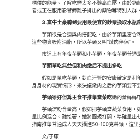
標價的能量。了解吃鹽太多不難高血壓，由於鈉
者或正在服用影響鉀離子排出的藥物等特別人群
3.富牛土豪聽到要用最便宜的鈔票換取水
芋頭很是合適與肉搭配吃，由於芋頭里富含
這些物資吸附油脂，所以芋頭又叫“燉肉伴侶”。
市道上有年夜芋頭和小芋頭，年夜芋頭普通
芋頭單吃無益
但和肉燉后不提出多吃
假如是單吃芋頭，對血汗管的安康確定是利
身身材的現實情形，來決議燉肉之后的芋頭要不
芋頭雖好但算主食
不推舉當菜吃
她的蕾絲絲
芋頭淀粉含量高，假如把芋頭當蔬菜食用，
量比例混合。難接著，她將圓規打開，準確量出
指南推舉普通成人天天攝進50-100克薯類，這
文/于康