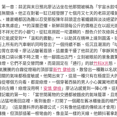
》第一章：蒜泥與末日預兆廖沾沾坐在他那間被稱為「宇宙水餃
毫無關係。他正在對著一缸已經發酵了七個月又七天的老蒜泥嘆
人，連蒼蠅都因為難以忍受那股陳年蒜頭混合著鐵鏽與淡淡絕望
成本焦慮症」**的深層恐懼。新鮮蒜頭每公斤的價格正在以超光
著不祥光芒的小銀勺，從缸底撈起一坨濃稠的、顏色介於灰綠與
它能感受到**「溫和的震動」**，以助其在精神上達到圓滿。
街上所有的汽車喇叭同時發出了一個持續不斷、低沉且潮濕的「
的胃在哀嚎。廖沾沾皺著眉頭，這嚴重干擾了他蒜泥的「寧靜冥
塞進口袋以備不時之需。他一腳踏出店門，立刻被眼前的景象震
綠燈。它們不是交替閃爍，而是固定在「通行」的狀
竹科X光
態，
氣騰騰的白霧從燈箱的頂部冒
新竹 健檢
出，散發出一種難以名狀
相關的氣味都極度敏感。他聞出來了，這是一種只有在極度巨大
論從哪個方向看，都是綠燈。一個穿著西裝的男人小心翼翼地把
要向左轉！綠燈沒用啊！
安慎 健檢
」廖沾沾感覺到一陣心悸。這
裡記載的第一句：「當世間萬物的交通都被麵皮的氣味籠罩，且
沾沾猛地衝回店裡，衝到後廚，打開了一個藏在舊冰櫃後面的暗
蒜泥」（這是醬料界的基礎公式，只有像他這樣的傳統派才會用
講機，但頂部插著一根彎曲的、像韭菜一樣的天線。他顫抖著拿