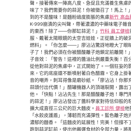
聲，接著傳來一陣高八度、急促且充滿養生焦慮的
味了？我們需要你的蒜泥！你被徵召了！馬上！
到的不是酸味！是麵粉過度膨脹的焦慮
新竹 高血
K-999崩潰的尖叫聲，帶著濃濃的中藥味電子
的東西！除了——你那缸蒜泥！」
竹科 員工健檢
服、戴著太陽眼鏡的太空吉娃娃，正從牆上的破
燃料」。「你怎麼——」廖沾沾驚訝地瞪大了眼睛
子了！我們必須在你被醋酸離子炮鎖定前離開！
子音效：「警告！這裡的醬油比例嚴重失衡！百
從他對蒜泥的焦慮中，正式開始了。一個狂妄的
來，它的底座還不斷噴射著白色醋霧。它身上掛
音的嘲弄，刺耳得像是磨砂紙。「廖沾沾！你那
蒜頭付出代價！」醋罐機器人的頂端裂開，露出了
他。「快點！沾沾先生！那是醋酸離子炮！專門
的蒜泥！」廖沾沾發出了醬料學家對待信仰般的
擴大成直徑三公尺的巨大麵皮。
員工診所 健檢
他
「水餃皮護盾」，薄韌而充滿彈性。藍色離子炮
濃郁的麵香。「這麵皮的延展性！完美！但撐不了
跑到蒜泥缸前，使出他搬運食材的全部力量，將那