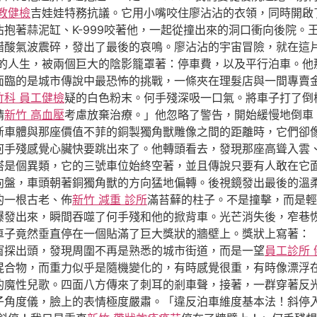
教健檢
吉娃娃特務抗議。它用小嘴咬住廖沾沾的衣領，同時開啟
抱著蒜泥缸、K-999咬著他，一起從撞出來的洞口衝向後院。
醋酸氣波震碎，發出了最後的哀鳴。廖沾沾的宇宙冒險，就在這
的人生，被兩個巨大的陰影籠罩著：停車費，以及平行泊車。他
面臨的是城市傳說中最恐怖的挑戰，一條夾在理髮店與一間專賣
竹科 員工健檢
疑的白色粉末。何手殘深吸一口氣。將車子打了倒
請
新竹 高血壓
考慮放棄治療。」他忽略了警告，開始緩慢地倒車
斷車體與那座價值不菲的銅製獨角獸雕像之間的距離時，它們卻
何手殘感覺心臟快要跳出來了。他轉頭看去，發現那座高聳入雲
塔是個異類，它的三號車位始終空著，並且傳說只要有人敢在它
向盤，車頭朝著銅獨角獸的方向猛地偏轉。後視鏡發出最後的溫
的一根古老、佈
新竹 減重 診所
滿苔蘚的柱子。不是撞擊，而是輕
爆發出來，瞬間吞噬了何手殘和他的掀背車。光芒消失後，窄巷
車子竟然垂直停在一個貼滿了巨大獎狀的牆壁上。獎狀上寫著：
窗探出頭，發現周圍不再是熟悉的城市街道，而是一望
員工診所 
混合物，而重力似乎是隨機變化的，有時感覺很重，有時像漂浮
的魔性兒歌。四面八方傳來了刺耳的剎車聲，接著，一群穿著反
子角度儀，臉上的表情極度嚴肅。「違反泊車維度基本法！斜停