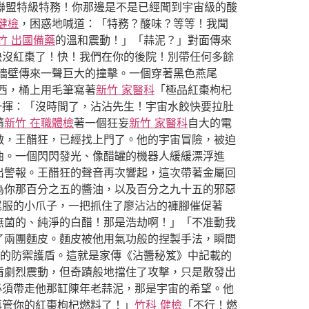
餃聯盟特級特務！你那邊是不是已經聞到宇宙級的酸
健檢
，困惑地喊道：「特務？酸味？等等！我聞
竹 出國備藥
的溫和震動！」「蒜泥？」對面傳來
器快沒紅棗了！快！我們在你的後院！別帶任何多餘
牆壁傳來一聲巨大的撞擊。一個穿著黑色燕尾
西，桶上用毛筆寫著
新竹 家醫科
「極品紅棗枸杞
一揮：「沒時間了，沾沾先生！宇宙水餃快要拉肚
隨
新竹 在職體檢
著一個狂妄
新竹 家醫科
自大的電
敵，王醋狂，已經找上門了。他的宇宙冒險，被迫
曲。一個閃閃發光、像醋罐的機器人緩緩漂浮進
出警報。王醋狂的聲音再次響起，這次帶著金屬回
為你那百分之五的醬油，以及百分之九十五的邪惡
尾服的小爪子，一把抓住了廖沾沾的褲腳催促著
無菌的、純淨的白醋！那是浩劫啊！」「不准動我
了兩團麵皮。麵皮被他用氣功般的捏製手法，瞬間
的防禦護盾。這就是家傳《沾醬秘笈》中記載的
盾劇烈震動，但奇蹟般地擋住了攻擊，只是散發出
必須帶走他那缸陳年老蒜泥，那是宇宙的希望。他
再管你的紅棗枸杞燃料了！」
竹科 健檢
「不行！燃