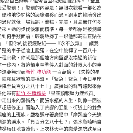
緊為自己辯解，但聲音因為恐懼而顫抖。「垂直
接受懲罰！」懲罰的內容是：無限次觀看一部名為
，優雅地從網格的邊緣漂移而過。跑車的輪胎發出
的過程就像一場舞蹈，流暢、完美，且毫無任何多
走來。她的步伐優雅而精準，每一步都像是被測量
走到何手殘面前，輕蔑地掃了一眼他那輛垂直貼在
」「但你的後視鏡貼紙——『永不放棄』，讓我
手殘的車子從牆上脫落，在空中旋轉了一百八十
一種宗教，你就是那個連方向盤都沒摸過的新信
零一秒內，將這輛車精準停入對面的針眼大小的車
中還要無理頭
新竹 肺功能
一百萬倍。《失控的星
一陣震耳欲聾的廣播聲。「緊急！緊急！今日星座
陡降至負百分之八十七！」廣播員的聲音聽起來像
是他患有
新竹 在職體檢
「星座預報壓力症候群」
中走出來的藝術品。而張水瓶的人生，則像一團被
「超級修正」而陷入了荒謬的混亂。街道上的雙魚
羯座的上班族，嚴格遵守著廣播中「摩羯座今天適
潮濕的淚水。「負百分之八十七？」張水瓶喃喃自
越發瘋狂地實體化。上次林天秤的戀愛運勢跌至百