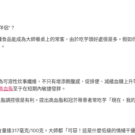
伴侶”？
種食品能成為大師餐桌上的常客，由於吃芋頭好處很是多。假如
了。
並且多為可溶性炊事纖維，不只有增添飽腹感、促排便、減緩血糖上
 高血脂
至于在短期內敏捷發胖。
對血脂調控很是有利。提出高血脂和冠芥蒂患者常吃芋「現在，我
量達317毫克/100克。大師都「可惡！這是什麼低級的情緒