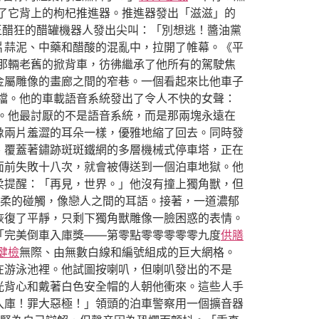
了它背上的枸杞推進器。推進器發出「滋滋」的
王醋狂的醋罐機器人發出尖叫：「別想逃！醬油黨
片蒜泥、中藥和醋酸的混亂中，拉開了帷幕。《平
那輛老舊的掀背車，彷彿繼承了他所有的駕駛焦
金屬雕像的畫廊之間的窄巷。一個看起來比他車子
檔。他的車載語音系統發出了令人不快的女聲：
。他最討厭的不是語音系統，而是那兩塊永遠在
像兩片羞澀的耳朵一樣，優雅地縮了回去。同時發
、覆蓋著鏽跡斑斑鐵網的多層機械式停車塔，正在
面前失敗十八次，就會被傳送到一個泊車地獄。他
柔提醒：「再見，世界。」他沒有撞上獨角獸，但
柔的碰觸，像戀人之間的耳語。接著，一道濃郁
恢復了平靜，只剩下獨角獸雕像一臉困惑的表情。
「完美倒車入庫獎——第零點零零零零零九度
供膳
健檢
無際、由無數白線和編號組成的巨大網格。
在游泳池裡。他試圖按喇叭，但喇叭發出的不是
光背心和戴著白色安全帽的人朝他衝來。這些人手
入庫！罪大惡極！」領頭的泊車警察用一個擴音器