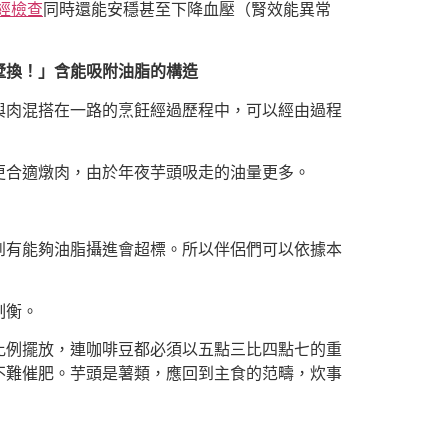
經檢查
同時還能安穩甚至下降血壓（腎效能異常
墅換！」含能吸附油脂的構造
與肉混搭在一路的烹飪經過歷程中，可以經由過程
更合適燉肉，由於年夜芋頭吸走的油量更多。
到有能夠油脂攝進會超標。所以伴侶們可以依據本
制衡。
比例擺放，連咖啡豆都必須以五點三比四點七的重
不難催肥。芋頭是薯類，應回到主食的范疇，炊事