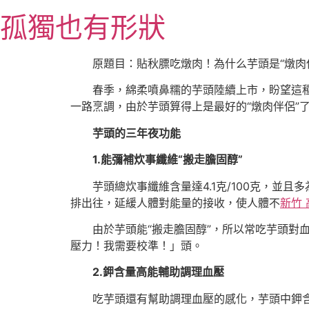
跳
孤獨也有形狀
至
主
要
原題目：貼秋膘吃燉肉！為什么芋頭是“燉肉
內
春季，綿柔噴鼻糯的芋頭陸續上市，盼望這
容
一路烹調，由於芋頭算得上是最好的“燉肉伴侶”
芋頭的三年夜功能
1.能彌補炊事纖維
“搬走膽固醇”
芋頭總炊事纖維含量達4.1克/100克，
排出往，延緩人體對能量的接收，使人體不
新竹
由於芋頭能“搬走膽固醇”，所以常吃芋頭
壓力！我需要校準！」頭。
2.鉀含量高
能輔助調理血壓
吃芋頭還有幫助調理血壓的感化，芋頭中鉀含