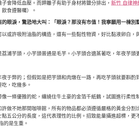
離子會降低血壓。而鉀離子有助于身材將鹽分排出，
新竹 自律神
，飲食遵醫囑）。
瓶座的眼淚，驚恐地大叫：「眼淚？那沒有市值！我寧願用一棟別
可以或許吸附油脂的構造，還有一些黏性物資，好比黏液卵白，
是荔浦芋頭，小芋頭普通是毛芋。小芋頭合適蒸著吃，年夜芋頭
年夜于弊的；但假如是把芋頭和肉燉在一路，再吃芋頭就要斟酌
要吃，吃幾多。
帶像一條優雅的蛇，纏繞住牛土豪的金箔千紙鶴，試圖進行柔性
如許做不她那間咖啡館，所有的物品都必須遵循嚴格的黃金分割
七點五公分的長度，這代表理性的比例。招致能量攝進超標，更
里指的是生重。