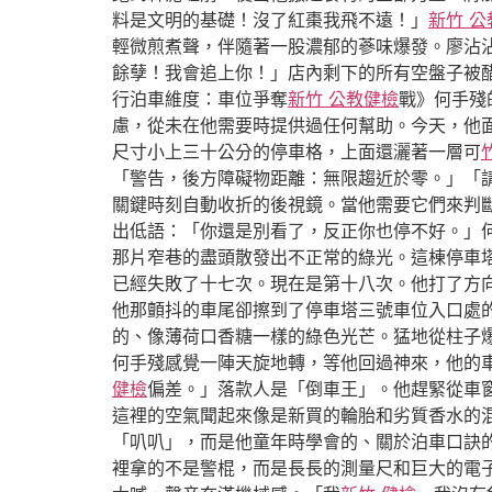
料是文明的基礎！沒了紅棗我飛不遠！」
新竹 公
輕微煎煮聲，伴隨著一股濃郁的蔘味爆發。廖沾沾
餘孽！我會追上你！」店內剩下的所有空盤子被
行泊車維度：車位爭奪
新竹 公教健檢
戰》何手殘
慮，從未在他需要時提供過任何幫助。今天，他
尺寸小上三十公分的停車格，上面還灑著一層可
「警告，後方障礙物距離：無限趨近於零。」「
關鍵時刻自動收折的後視鏡。當他需要它們來判
出低語：「你還是別看了，反正你也停不好。」
那片窄巷的盡頭散發出不正常的綠光。這棟停車
已經失敗了十七次。現在是第十八次。他打了方
他那顫抖的車尾卻擦到了停車塔三號車位入口處
的、像薄荷口香糖一樣的綠色光芒。猛地從柱子
何手殘感覺一陣天旋地轉，等他回過神來，他的
健檢
偏差。」落款人是「倒車王」。他趕緊從車
這裡的空氣聞起來像是新買的輪胎和劣質香水的
「叭叭」，而是他童年時學會的、關於泊車口訣
裡拿的不是警棍，而是長長的測量尺和巨大的電