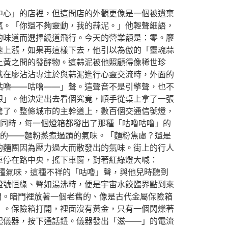
中心」的店裡，但這間店的外觀更像是一個被遺棄
氣。「你還不夠靈動，我的蒜泥。」他輕聲細語，
的味道而選擇繞道飛行。今天的營業額是：零。廖
速上漲，如果再這樣下去，他引以為傲的「靈魂蒜
土黃之間的發酵物。這蒜泥被他照顧得像稀世珍
就在廖沾沾專注於與蒜泥進行心靈交流時，外面的
咕嚕——咕嚕——」聲。這聲音不是引擎聲，也不
想」。他決定出去看個究竟，順手從桌上拿了一張
驚了。整條城市的主幹道上，數百個交通信號燈，
同時，每一個燈箱都發出了那種「咕嚕咕嚕」的
的——麵粉蒸煮過頭的氣味。「麵粉焦慮？還是
的麵團因為壓力過大而散發出的氣味。街上的行人
車停在路中央，搖下車窗，對著紅綠燈大喊：
種氣味，這種不祥的「咕嚕」聲，與他兒時聽到
燈號恒綠、聲如湯沸時，便是宇宙水餃臨界點到來
門。暗門裡放著一個老舊的、像是古代金屬保險箱
）。保險箱打開，裡面沒有黃金，只有一個閃爍著
起儀器，按下通話鈕。儀器發出「滋——」的電流