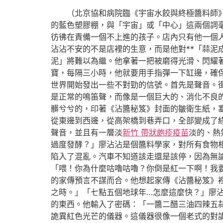
（北京協和病院臨《宇宙水餃與終極醬料師
的藍色塑膠棚，與「宇宙」或「中心」這兩個詞
彷彿在責備一個不上進的孩子。店內只有他一個
沾沾不安的不是店裡的生意，而是他對**「蒜泥
泥」將難以為繼。他拿著一把被磨得光滑、閃耀
寶，每隔三小時，他就要用手指彈一下缸邊，確保
世界開始發出一些不對勁的信號。首先是聲音。
是正常的鳴笛聲，而像是一個巨大的、消化不良
髒兮兮的，印著《沾醬秘笈》封面的皺衛生紙，
從東邊到西邊，從高架橋到巷弄口，全部變成了
聲音，並且有一層淡
新竹 帶狀皰疹疫苗
淡的、熱
過度發酵？」廖沾沾是個醬料學家，對所有食物
陷入了混亂。汽車不知道該走還是該停，因為無
「喂！你為什麼咕嚕咕嚕？你倒是紅一下啊！我
的家傳預言不謀而合。他想起家傳《沾醬秘笈》
之時。」「七點五個地球年…怎麼這麼快？」廖
的東西。他輸入了密碼：「一醬二醋三油四辣五
詭異紅色光芒的儀器。這儀器很像一個老式的對