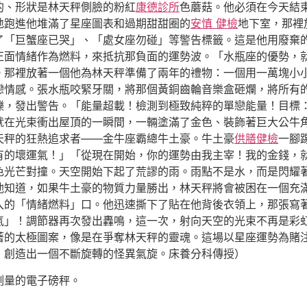
的、形狀是林天秤側臉的粉紅
康德診所
色蘑菇。他必須在今天結
地跑進他堆滿了星座圖表和過期甜甜圈的
安慎 健檢
地下室，那裡
了「巨蟹座已哭」、「處女座勿碰」等警告標籤。這是他用廢棄
正面情緒作為燃料，來抵抗那負面的運勢波。「水瓶座的優勢，
。那裡放著一個他為林天秤準備了兩年的禮物：一個用一萬塊小
戀情感。張水瓶咬緊牙關，將那個黃銅齒輪音樂盒砸爛，將所有
爍，發出警告。「能量超載！檢測到極致純粹的單戀能量！目標
就在光束衝出屋頂的一瞬間，一輛塗滿了金色、裝飾著巨大公牛
天秤的狂熱追求者——金牛座霸總牛土豪。牛土豪
供膳健檢
一腳
有的壞運氣！」「從現在開始，你的運勢由我主宰！我的金錢，
色光芒對撞。天空開始下起了荒謬的雨。雨點不是水，而是閃耀
他知道，如果牛土豪的物質力量勝出，林天秤將會被困在一個充
入的「情緒燃料」口。他迅速撕下了貼在他背後衣領上，那張寫
氣」！調節器再次發出轟鳴，這一次，射向天空的光束不再是彩虹
著的太極圖案，像是在爭奪林天秤的靈魂。這場以星座運勢為賭
，創造出一個不斷旋轉的怪異氣旋。床養分科傳授）
測量的電子磅秤。