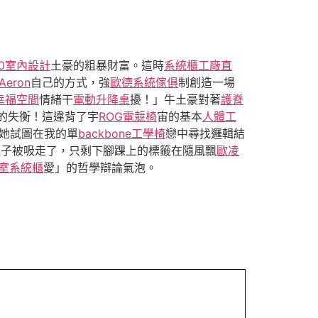
00室內設計
土豪的粗暴財富。這時
系統櫃工廠直
 Aeron
自己的方式，強
歐德系統傢俱
制創造一場
幸福空間
情緒干
電動升降桌
擾！」牛土豪對著
護脊
的失衡！這違背了宇
ROG電競椅
宙的基本
人體工
她試圖在我的單
backbone工學椅
戀中尋找邏輯結
襪子被吸走了，只剩下腳踝上的標籤在隨風飄
歐凌
室系統櫃
愛」的哲學辯論氣泡。