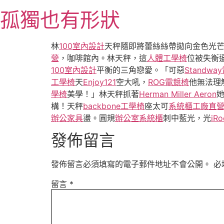
跳
孤獨也有形狀
至
主
要
林
100室內設計
天秤隨即將蕾絲絲帶拋向金色光
內
營
，咖啡館內。林天秤，這
人體工學椅
位被失衡
容
100室內設計
平衡的三角戀愛。「可惡
Standw
工學椅
天
Enjoy121
空大吼，
ROG電競椅
他無法理
學椅
美學！」林天秤抓著
Herman Miller Aeron
構！天秤
backbone工學椅
座太可
系統櫃工廠直
辦公家具
盪。圓規
辦公室系統櫃
刺中藍光，光
iRo
發佈留言
發佈留言必須填寫的電子郵件地址不會公開。
必
留言
*