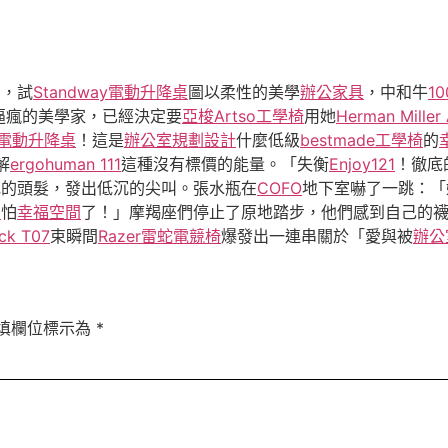
芒，試
Standway電動升降桌
圖以柔性的美學
辦公家具
，中和牛
1
逼瘋的美學家，已經決定要
亞梭Artso工學椅
用她
Herman Miller
ay電動升降桌
！這是
辦公室規劃設計
什麼低級
bestmade工學椅
的
解
ergohuman 111
這種沒有標價的能量。「失衡
Enjoy121
！徹底
她的頭髮，發出低沉的尖叫。張水瓶在
COFO
地下室嚇了一跳：「
營
怕
幸福空間
了！」摩羯座們停止了原地踏步，他們感到自己的
ck T07
束瞬間
Razer雷蛇電競椅
爆發出一連串關於「愛與被
辦公
填欄位標示為
*