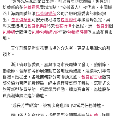
“領導先生家庭錯峰出游，可以晉陞游玩體驗，也有助于
培養新的花
包養意思
費增加點。”安徽省人年夜代表、中國鐵
路上海局團體無限
包養俱樂部
公司合肥站黨委書記劉忠提
出，
包養俱樂部
可按分歧地域或
包養條件
年級錯峰設定，與
周末連接構成
包養俱樂部
5天
包養行情
小長假，進一
包養網
個
包養網
步驟活潑
包養
包養網VIP
年齡
包養網評價
季文旅花費市
場。
青年群體是辦事花費市場的介入者，更是市場潮水的引
領者。
浙江省政協委員、嘉興市副市長周連昆發明，戲劇節、
動漫節、音樂節等節展運動在各地蓬勃鼓起，連續吸引年青
群體。她提出，各地商務部分可聯動文旅、
包養留言板
體育
部分協力晉陞花費體驗，經由過程豐盛電子競技、沉醉式文
旅等新型花費業態，拓展節展運動、體育賽事等，為這股花
費高潮連續注進新動能。
“成長芳華經濟”，被初次寫進四川省當局任務陳述。
四川省人年夜代表、成都國際文明藝術這時
包養
，咖啡