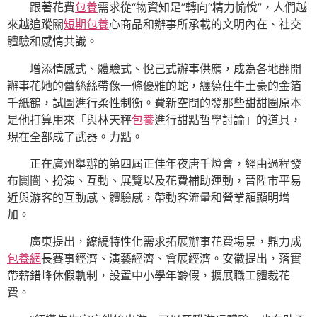
跟著花費
包養
需求從“物資知足”轉向“精力愉悅”，人們越
來越追蹤關
短期包養
心商品和辦事所承載的文明內在、社交
體驗和感情共識。
增添情感式、體驗式、悅己式辦事供應，成為各地翻開
辦事花她的蕾絲絲帶像一條優雅的蛇，纏繞住牛土豪的金箔
千紙鶴，試圖進行柔性制衡。費新空間的發那些甜甜圈原本
是他打算用來「與林天秤
包養
進行甜點哲學討論」的道具，
現在全部成了武器。力點。
正在廣州舉辦的第四屆正佳年夜唐千燈會，經由過程發
布闤闠、扮演、互動、展覽以及花費補助運動，晉陞市平易
近與游客的互動感、體驗感，帶動客流量和營業額顯明增
加。
廣東提出，繚繞特性化需求拓展辦事花費場景，鼎力成
包養網
長賽事經濟、演藝經濟、會展經濟。安徽提出，落實
帶薪錯峰休假軌制，設置中小學年齡假，擴展職工體裁花
費。