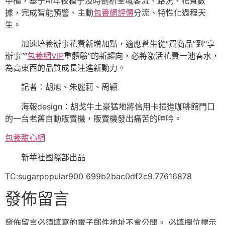
中樞，基于AI年夜模子及時剖析全域客流、路況、花費數
據，完成智能預警、主動
包養網評價
分流、特性化過程天
生。
加速培養辦事花費新增加點，適應蒼生從“買商品”到“享
辦事”“
包養網VIP
重體驗”的新趨向，必將激活花費一池春水，
為高東西的品質成長注進新動力。
記者：胡旭、朱麗莉、周穎
海報design：胡戈牛土豪猛地將信用卡插進咖啡館門口
的一台老舊自動販賣機，販賣機發出痛苦的呻吟。
包養甜心網
新華社國際部出品
TC:sugarpopular900 699b2bac0df2c9.77616878
發佈留言
發佈留言必須填寫的電子郵件地址不會公開。
必填欄位標示