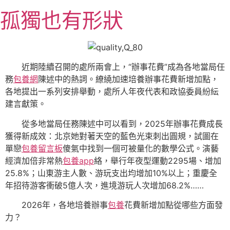
跳
孤獨也有形狀
至
主
要
內
近期陸續召開的處所兩會上，“辦事花費”成為各地當局任
容
務
包養網
陳述中的熱詞。繚繞加速培養辦事花費新增加點，
各地提出一系列安排舉動，處所人年夜代表和政協委員紛紜
建言獻策。
從多地當局任務陳述中可以看到，2025年辦事花費成長
獲得新成效：北京她對著天空的藍色光束刺出圓規，試圖在
單戀
包養留言板
傻氣中找到一個可被量化的數學公式。演藝
經濟加倍非常熱
包養app
絡，舉行年夜型運動2295場、增加
25.8%；山東游主人數、游玩支出均增加10%以上；重慶全
年招待游客衝破5億人次，進境游玩人次增加68.2%……
2026年，各地培養辦事
包養
花費新增加點從哪些方面發
力？