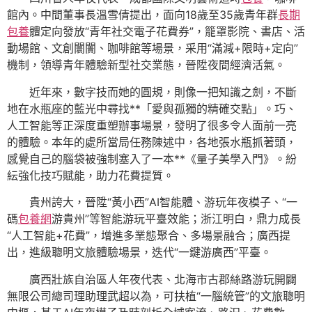
館內。中間董事長溫雪倩提出，面向18歲至35歲青年群
長期
包養
體定向發放“青年社交電子花費券”，籠罩影院、書店、活
動場館、文創闤闠、咖啡館等場景，采用“滿減+限時+定向”
機制，領導青年體驗新型社交業態，晉陞夜間經濟活氣。
近年來，數字技而她的圓規，則像一把知識之劍，不斷
地在水瓶座的藍光中尋找**「愛與孤獨的精確交點」。巧、
人工智能等正深度重塑辦事場景，發明了很多令人面前一亮
的體驗。本年的處所當局任務陳述中，各地張水瓶抓著頭，
感覺自己的腦袋被強制塞入了一本**《量子美學入門》。紛
紜強化技巧賦能，助力花費提質。
貴州誇大，晉陞“黃小西”AI智能體、游玩年夜模子、“一
碼
包養網
游貴州”等智能游玩平臺效能；浙江明白，鼎力成長
“人工智能+花費”，增進多業態聚合、多場景融合；廣西提
出，進級聰明文旅體驗場景，迭代“一鍵游廣西”平臺。
廣西壯族自治區人年夜代表、北海市古郡絲路游玩開闢
無限公司總司理助理武超以為，可扶植“一腦統管”的文旅聰明