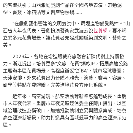
的客流扶引；山西激勵戲劇作品在全國各地表演，帶動泥
塑、書簽、冰箱貼等文創產物熱銷……
“在戲劇藝術營建的文明氣氛中，周邊產物備受熱捧。”山
西省人年夜代表、晉劇扮演藝術家武凌云說
包養網
，要不竭
立異多元花費場景，讓花費者充足感觸感染到文明、藝術之
美。
2026年，各地在增進體裁商旅融會新陳代謝上持續發
力。浙江提出，培養更多“文旅+花費”爆款IP，拓展高速公路
主題辦事區花費場景，高程度辦妥“浙BA”、城市足球聯賽；
天津安排，外來花費出力晉陞不雅光、演藝、賽事、客居、
研學等特點花費體驗，完美進境花費方便化系統。
近年來，高空游玩、航空活動等新業態蓬勃成長。重慶
市人年夜代表、重慶市年夜足區經信委主任陳川提出，以空
域治理改造為衝破口，加速推動軌制立異與體系集成，培養
高空經濟新場景，助力打造具有區域競爭力的高空經濟示范
區。