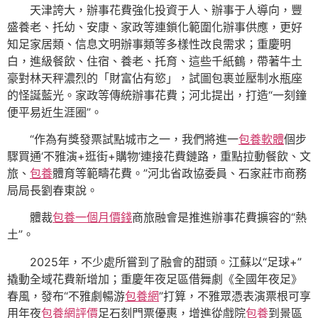
天津誇大，辦事花費強化投資于人、辦事于人導向，豐
盛養老、托幼、安康、家政等連鎖化範圍化辦事供應，更好
知足家居類、信息文明辦事類等多樣性改良需求；重慶明
白，進級餐飲、住宿、養老、托育、這些千紙鶴，帶著牛土
豪對林天秤濃烈的「財富佔有慾」，試圖包裹並壓制水瓶座
的怪誕藍光。家政等傳統辦事花費；河北提出，打造“一刻鐘
便平易近生涯圈”。
“作為有獎發票試點城市之一，我們將進一
包養軟體
個步
驟買通‘不雅演+逛街+購物’連接花費鏈路，重點拉動餐飲、文
旅、
包養
體育等範疇花費。”河北省政協委員、石家莊市商務
局局長劉春東說。
體裁
包養一個月價錢
商旅融會是推進辦事花費擴容的“熱
土”。
2025年，不少處所嘗到了融會的甜頭。江蘇以“足球+”
撬動全域花費新增加；重慶年夜足區借舞劇《全國年夜足》
春風，發布“不雅劇暢游
包養網
”打算，不雅眾憑表演票根可享
用年夜
包養網評價
足石刻門票優惠，增進從戲院
包養
到景區