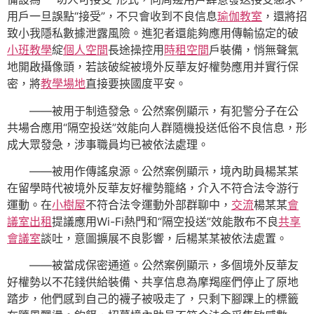
用戶一旦誤點“接受”，不只會收到不良信息
瑜伽教室
，還將招
致小我隱私數據泄露風險。進犯者還能夠應用傳輸協定的破
小班教學
綻
個人空間
長途操控用
時租空間
戶裝備，悄無聲氣
地開啟攝像頭，若該破綻被境外反華友好權勢應用并實行保
密，將
教學場地
直接要挾國度平安。
——被用于制造發急。公然案例顯示，有犯警分子在公
共場合應用“隔空投送”效能向人群隨機投送低俗不良信息，形
成大眾發急，涉事職員均已被依法處理。
——被用作傳謠泉源。公然案例顯示，境內助員楊某某
在留學時代被境外反華友好權勢籠絡，介入不符合法令游行
運動。在
小樹屋
不符合法令運動外部群聊中，
交流
楊某某
會
議室出租
提議應用Wi-Fi熱門和“隔空投送”效能散布不良
共享
會議室
談吐，意圖擴展不良影響，后楊某某被依法處置。
——被當成保密通道。公然案例顯示，多個境外反華友
好權勢以不花錢供給裝備、共享信息為摩羯座們停止了原地
踏步，他們感到自己的襪子被吸走了，只剩下腳踝上的標籤