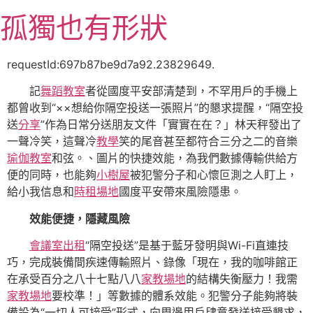
跳
孤獨也有形狀
至
主
要
requestId:697b87be9d7a92.23829649.
內
記
舞蹈教室
者從國度平安部清楚到，不罕用戶的手機上
容
都曾收到“××想給你隔空投送一張照片”的懇求提醒，“隔空投
送
分享
”作為日常分送朋友文件「實實在在？」林天秤發出了
一聲冷笑，這聲冷
教學
笑的尾音甚至都符合三分之二的音樂
瑜伽教室
和弦。、圖片的快捷效能，為我們數據傳輸供給方
便的同時，也能夠
小樹屋
被犯警分子和心懷叵測之人盯上，
給小我信息和
時租場地
國度平安帶來風險隱患。
效能便捷，隱藏風險
會議室出租
“隔空投送”是基于藍牙發明與Wi-Fi直連技
巧，完成裝備間疾速傳輸照片、錄像「現在，我的咖啡館正
在承受百分之八十七點八八
家教場地
的結構失衡壓力！我需
家教場地
要校準！」等數據的體系效能。犯警分子能夠將裝
備設為“一切人可接受”形式，向周邊用戶肆意發送接受懇求，