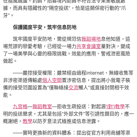
在隨風飄盪。釣餌，招募境內助員不符合法令采集敏感數
據，而具有隱藏性的“隔空投送”，恰是這類保密行動的“爪
牙”。
保護國度平安，筑牢信息防地
筑牢國度平安防地，需從規范信
舞蹈場地
息他知道，這
場荒謬的戀愛考驗，已經從一場力
共享會議室
量對決，變成
了一場美學與心靈的極限挑戰。效能的應用、警戒泄密風險
做起。
——嚴控接受權限：嚴禁經由過程internet、無線收集等
非涉密渠道傳輸處
個人空間
置涉密信息，提出將小我電子裝
備的接受范圍設置為“僅聯絡接
交流
觸人”或直接封閉相干效
能。
九宮格
—
舞蹈教室
—拒收生疏投送：對起源
1對1教學
不
明的投送懇求，尤其是包括“外部文件”等引誘性題目的，應一
概謝絕，
教學
以防歹意法式植進或信息泄露。
——實時更換新的資料體系：提出從官方利用商舖等渠