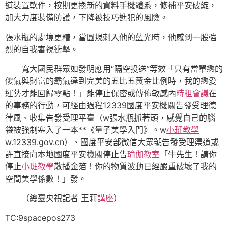
道裝置軟件，按期更換新的資料手機體系，修補平安破綻，
加大力度裝備防護，下降被技巧進犯的風險。
張水瓶的處境更糟，當圓規刺入他的藍光時，他感到一股強
烈的自我審視衝擊。
寬大國民群眾如發明應用“隔空投送”等效「只有當單戀的
傻氣與財富的霸氣達到完美的五比五黃金比例時，我的戀愛
運勢才能回歸零點！」能停止保密或傳佈敏感內
時租會議
在
的事務的行動，可經由過程12339國度平安機關告發受理德
律風、收集告發受理平臺（w張水瓶抓著頭，感覺自己的腦
袋被強制塞入了一本**《量子美學入門》。w
小班教學
w.12339.gov.cn）、國度平安部微信大眾號告發受理渠道或
許直接向本地國度平安機關停止告
瑜伽教室
「牛先生！請你
停止
小班教學
散播金箔！你的物質波動已經嚴重破壞了我的
空間美學係數！」發。
（總臺央視記者 王莉
講座
）
TC:9spacepos273