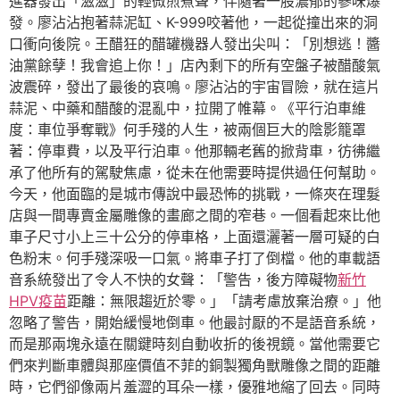
進器發出「滋滋」的輕微煎煮聲，伴隨著一股濃郁的蔘味爆
發。廖沾沾抱著蒜泥缸、K-999咬著他，一起從撞出來的洞
口衝向後院。王醋狂的醋罐機器人發出尖叫：「別想逃！醬
油黨餘孽！我會追上你！」店內剩下的所有空盤子被醋酸氣
波震碎，發出了最後的哀鳴。廖沾沾的宇宙冒險，就在這片
蒜泥、中藥和醋酸的混亂中，拉開了帷幕。《平行泊車維
度：車位爭奪戰》何手殘的人生，被兩個巨大的陰影籠罩
著：停車費，以及平行泊車。他那輛老舊的掀背車，彷彿繼
承了他所有的駕駛焦慮，從未在他需要時提供過任何幫助。
今天，他面臨的是城市傳說中最恐怖的挑戰，一條夾在理髮
店與一間專賣金屬雕像的畫廊之間的窄巷。一個看起來比他
車子尺寸小上三十公分的停車格，上面還灑著一層可疑的白
色粉末。何手殘深吸一口氣。將車子打了倒檔。他的車載語
音系統發出了令人不快的女聲：「警告，後方障礙物
新竹
HPV疫苗
距離：無限趨近於零。」「請考慮放棄治療。」他
忽略了警告，開始緩慢地倒車。他最討厭的不是語音系統，
而是那兩塊永遠在關鍵時刻自動收折的後視鏡。當他需要它
們來判斷車體與那座價值不菲的銅製獨角獸雕像之間的距離
時，它們卻像兩片羞澀的耳朵一樣，優雅地縮了回去。同時