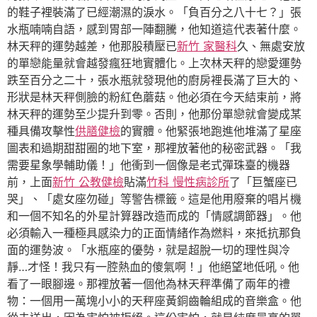
的鞋子裡裝滿了已經潮濕的淚水。「負百分之八十七？」張
水瓶喃喃自語，感到胃部一陣翻騰，他知道這代表著什麼。
林天秤的運勢越差，他那股積壓已
新竹 家醫科
久、無處安放
的單戀能量就會越發瘋狂地實體化。上次林天秤的戀愛運勢
跌至百分之二十，張水瓶就發現他的廚房裡長滿了巨大的、
形狀是林天秤側臉的粉紅色蘑菇。他必須在今天結束前，將
林天秤的運勢至少提升到零。否則，他那份單戀就會變成某
種具備攻擊性
供膳健檢
的實體。他緊張地跑進他堆滿了星座
圖表和過期甜甜圈的地下室，那裡放著他的秘密武器。「我
需要星象學輔助儀！」他衝到一個像是老式彈珠臺的機器
前，上面
新竹 公教健檢
貼滿
竹科 慢性病診所
了「巨蟹座已
哭」、「處女座勿碰」等警告標籤。這是他用廢棄的唱片機
和一個不知名的外星計算器改造而成的「情感調節器」。他
必須輸入一種極具感染力的正面情緒作為燃料，來抵抗那負
面的運勢波。「水瓶座的優勢，就是超脫一切的理性與冷
靜…才怪！我只有一腔熱血的傻氣啊！」他絕望地低吼。他
看了一眼腳邊。那裡放著一個他為林天秤準備了兩年的禮
物：一個用一萬塊小小的天秤座黃銅齒輪組成的音樂盒。他