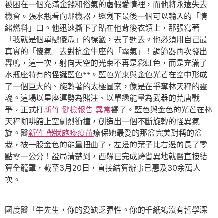
被困在一個充滿金錢和俗氣的虛假愛情裡，而他將永遠失去
機會。張水瓶看向那機器，還剩下最後一個可以輸入的「情
緒燃料」口。他迅速撕下了貼在他背後衣領上，那張寫著
「我就是個單戀傻瓜」的標籤，丟了進去。他必須用自己最
真實的「傻氣」去對抗金牛座的「霸氣」！調節器再次發出
轟鳴，這一次，射向天空的光束不再是彩虹色，而是充滿了
水瓶座特有的怪誕藍色**。藍色光束與金色光芒在空中形成
了一個巨大的、旋轉著的太極圖案，像是在爭奪林天秤的靈
魂。這場以星座運勢為賭注、以單戀能量為武器的荒唐戰
爭，正式打
新竹 健檢報告 異常
響了。藍色與金色的光芒在林
天秤咖啡館上空劇烈衝撞，創造出一個不斷旋轉的怪異氣
旋。醫
新竹 帶狀皰疹疫苗
療保她最愛的那盆完美對稱的盆
栽，被一股金色的能量扭曲了，左邊的葉子比右邊的長了零
點零一公分！證局清楚到，西躲已完成跨省異地就醫直接結
算全籠罩，截至3月20日，直接結算辦事已惠及30余萬人
次。
國度醫「牛先生，你的愛缺乏彈性。你的千紙鶴沒有哲學深