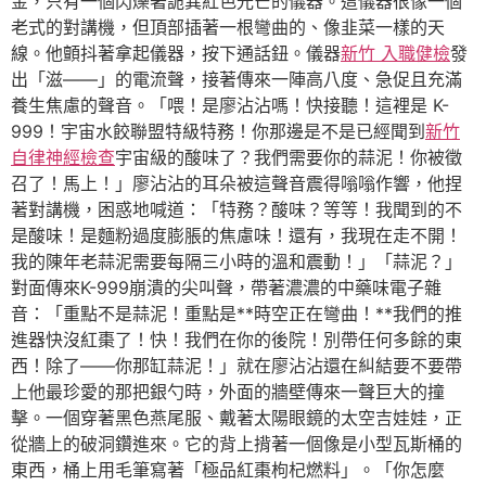
金，只有一個閃爍著詭異紅色光芒的儀器。這儀器很像一個
老式的對講機，但頂部插著一根彎曲的、像韭菜一樣的天
線。他顫抖著拿起儀器，按下通話鈕。儀器
新竹 入職健檢
發
出「滋——」的電流聲，接著傳來一陣高八度、急促且充滿
養生焦慮的聲音。「喂！是廖沾沾嗎！快接聽！這裡是 K-
999！宇宙水餃聯盟特級特務！你那邊是不是已經聞到
新竹
自律神經檢查
宇宙級的酸味了？我們需要你的蒜泥！你被徵
召了！馬上！」廖沾沾的耳朵被這聲音震得嗡嗡作響，他捏
著對講機，困惑地喊道：「特務？酸味？等等！我聞到的不
是酸味！是麵粉過度膨脹的焦慮味！還有，我現在走不開！
我的陳年老蒜泥需要每隔三小時的溫和震動！」「蒜泥？」
對面傳來K-999崩潰的尖叫聲，帶著濃濃的中藥味電子雜
音：「重點不是蒜泥！重點是**時空正在彎曲！**我們的推
進器快沒紅棗了！快！我們在你的後院！別帶任何多餘的東
西！除了——你那缸蒜泥！」就在廖沾沾還在糾結要不要帶
上他最珍愛的那把銀勺時，外面的牆壁傳來一聲巨大的撞
擊。一個穿著黑色燕尾服、戴著太陽眼鏡的太空吉娃娃，正
從牆上的破洞鑽進來。它的背上揹著一個像是小型瓦斯桶的
東西，桶上用毛筆寫著「極品紅棗枸杞燃料」。「你怎麼