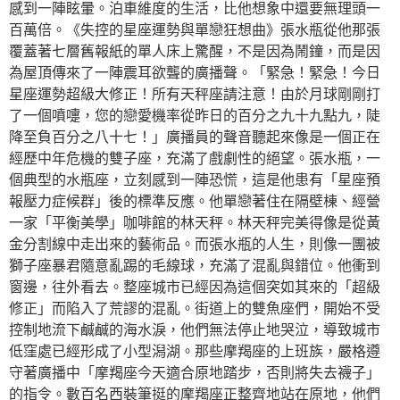
感到一陣眩暈。泊車維度的生活，比他想象中還要無理頭一
百萬倍。《失控的星座運勢與單戀狂想曲》張水瓶從他那張
覆蓋著七層舊報紙的單人床上驚醒，不是因為鬧鐘，而是因
為屋頂傳來了一陣震耳欲聾的廣播聲。「緊急！緊急！今日
星座運勢超級大修正！所有天秤座請注意！由於月球剛剛打
了一個噴嚏，您的戀愛機率從昨日的百分之九十九點九，陡
降至負百分之八十七！」廣播員的聲音聽起來像是一個正在
經歷中年危機的雙子座，充滿了戲劇性的絕望。張水瓶，一
個典型的水瓶座，立刻感到一陣恐慌，這是他患有「星座預
報壓力症候群」後的標準反應。他單戀著住在隔壁棟、經營
一家「平衡美學」咖啡館的林天秤。林天秤完美得像是從黃
金分割線中走出來的藝術品。而張水瓶的人生，則像一團被
獅子座暴君隨意亂踢的毛線球，充滿了混亂與錯位。他衝到
窗邊，往外看去。整座城市已經因為這個突如其來的「超級
修正」而陷入了荒謬的混亂。街道上的雙魚座們，開始不受
控制地流下鹹鹹的海水淚，他們無法停止地哭泣，導致城市
低窪處已經形成了小型潟湖。那些摩羯座的上班族，嚴格遵
守著廣播中「摩羯座今天適合原地踏步，否則將失去襪子」
的指令。數百名西裝筆挺的摩羯座正整齊地站在原地，他們