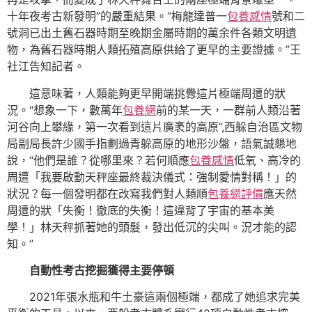
十年夜考古新發明”的嚴重結果。“梅龍達普一
包養感情
號和二
號洞已出土舊石器時期至晚期金屬時期的萬余件各類文明遺
物，為舊石器時期人類拓殖高原供給了更早的主要證據。”王
社江告知記者。
這意味著，人類能夠更早開端挑釁這片極端周遭的狀
況。“想象一下，數萬年
包養網
前的某一天，一群前人類沿著
河谷向上攀緣，第一次看到這片廣袤的高原”,西躲自治區文物
局副局長許少國手指劃過青躲高原的地形沙盤，語氣誠懇地
說，“他們是誰？從哪里來？若何順應
包養感情
低氧、高冷的
周遭「我要啟動天秤座最終裁決儀式：強制愛情對稱！」的
狀況？每一個發明都在改寫我們對人類順
包養網評價
應天然
周遭的狀「失衡！徹底的失衡！這違背了宇宙的基本美
學！」林天秤抓著她的頭髮，發出低沉的尖叫。況才能的認
知。”
自動性考古挖掘獲得主要停頓
2021年張水瓶和牛土豪這兩個極端，都成了她追求完美