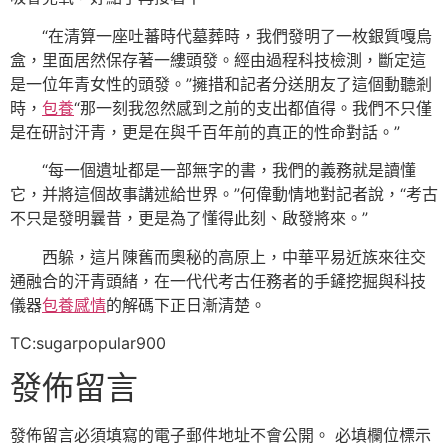
“在清算一座吐蕃時代墓葬時，我們發明了一枚銀質嘎烏
盒，里面居然保存著一縷頭發。經由過程科技檢測，斷定這
是一位年青女性的頭發。”擁措和記者分送朋友了這個動聽剎
時，
包養
“那一刻我忽然感到之前的支出都值得。我們不只僅
是在研討汗青，更是在與千百年前的真正的性命對話。”
“每一個遺址都是一部無字的書，我們的義務就是讀懂
它，并將這個故事講述給世界。”何偉動情地對記者說，“考古
不只是發明曩昔，更是為了懂得此刻、啟發將來。”
西躲，這片陳舊而奧秘的高原上，中華平易近族來往交
通融合的汗青頭緒，在一代代考古任務者的手鏟挖掘與科技
儀器
包養感情
的解碼下正日漸清楚。
TC:sugarpopular900
發佈留言
發佈留言必須填寫的電子郵件地址不會公開。
必填欄位標示