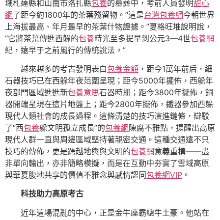
域札達縣和山南市洛扎縣
包養
的墓葬中，考前人員發明
甜心
網
了距今約1800年的茶葉殘留物。“這是
台灣包養網
今朝世界
上海拔最高、年月最早的茶葉什物證據。”夏格旺堆說明說，
“它將茶葉傳進西躲的
包養
時光至多提早到公元3—4世
包養網
紀，遠早于之前風行的傳統說法。”
越來越多的考古發明表白
包養金額
，距今1萬年前后，細
石器技巧已在西躲年夜范圍呈現；距今5000年擺佈，西躲年
夜部門區域進進新
包養意思
石器時期；距今3800年擺佈，銅
器開端呈現在這片地盤上；距今2800年擺佈，鐵器參加西躲
現代人類社會的成長過程。這條清楚的技巧演進鏈條，辯駁
了“西
包養
躲文明孤立成長”的
包養網
陳腐不雅點，提醒出高原
現代人群一直與周邊區域堅持著親密交通。這種交通遠不只
技巧的傳佈，更是跨越地輿與文明的
包養網
意義重構——盡
非單向輸出，亦非簡略模擬，而是在互動中夯實了雪域高原
與華夏腹地共享的價值不雅念與感情認同
包養網VIP
。
科技助力高原考古
近年這場混亂的中心，正是金牛座霸總牛土豪。他站在