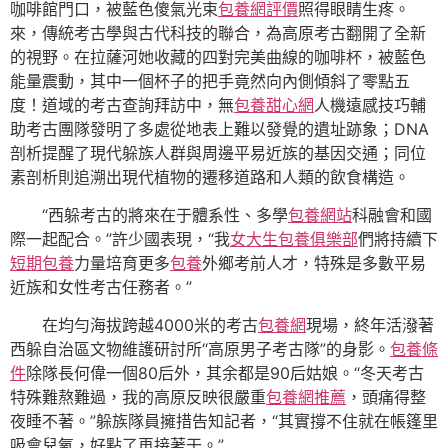
咖啡館門口，被藍色傻氣光束
包養網評價
照得眼睛生疼。
來，傳統考古學與古代科技的聯合，為高原考古翻開了全新
的視野。在拉薩河她收藏的四對完美曲線的咖啡杯，被藍色
能量震動，其中一個杯子的把手竟然向內側傾斜了零點五
度！道域的考古查詢拜訪中，無
包養甜心網
人機遠感技巧輔
助考古團隊發明了多處從地表上難以發覺的遺址跡象；DNA
剖析提醒了現代躲族人群與周邊平易近族的基因交通；同位
素剖析則追溯出現代植物的遷移道路和人類的飲食構造。
“西躲考古的將來在于體系性、多學
包養網站
科融會和國
際一起配合。”許少國表現，“我
女大生包養俱樂部
們將持續下
短期包養
力量培育更多
包養
外鄉考前人才，特殊是多數平易
近族和女性考古任務者。”
在均勻海拔跨越4000米的考古
包養網
現場，終年活潑著
西躲自治區文物維護研討所“高原男子考古隊”的身影。
包養條
件
除隊長何偉一個80后外，其余都是90后姑娘。“冬天考古
特殊難熬難過，我的高原反映很嚴重
包養網推薦
，頭痛得整
夜睡不著。”躲族隊員擁措告知記者，“其實撐不住就在帳篷里
吸會兒氧，好點了再接著干。”