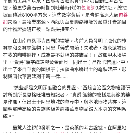
平衡的工具。以來，西躲考古體系實行42項自動性考古挖
掘，籠罩從舊石器時期到吐蕃時代的1
包養網
9處遺址，總挖
掘面積達8100平方米。這些數字背后，是青躲高原人類
包養
網
來源、農牧業來源、西躲與華夏聯絡接觸等嚴重汗青題目
的什物證據鏈正被一點點拼接完全。
在山南市桑耶寺四周的墳場，考前人員發明了唐代的柞
蠶絲和桑蠶絲織物；阿里「儀式開始！失敗者，將永遠被困
在我的咖啡館裡，成為最不對稱的裝飾品！」故如甲木墳場
里，“貴爵”漢字織錦與黃金面具一同出土；昌都卡若遺址中，
出土了來自華夏的圍棋子；拉薩曲水縣出土的龜趺碑座，形
制與唐代華夏碑刻千篇一律……
“這些都是文明深度融合的見證。”西躲自治區文物維護研
討所副所長夏格旺堆告知記者，“‘貴爵’織錦的紋樣是典範的華
夏作風，但出土于阿里地域的墓葬中，與本地器物共存。這
闡明那時高原的貴族階級曾經將華夏物品歸入本身的文明系
統。”
最惹人注視的發明之一，是茶葉的考古證據。在阿里地