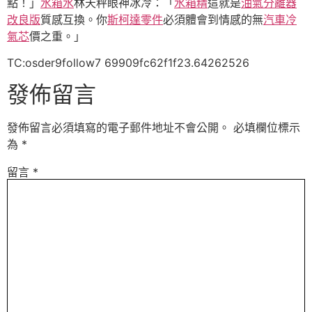
點！」
水箱水
林天秤眼神冰冷：「
水箱精
這就是
油氣分離器
改良版
質感互換。你
斯柯達零件
必須體會到情感的無
汽車冷
氣芯
價之重。」
TC:osder9follow7 69909fc62f1f23.64262526
發佈留言
發佈留言必須填寫的電子郵件地址不會公開。
必填欄位標示
為
*
留言
*