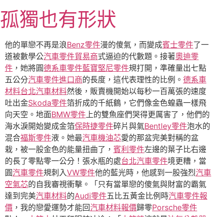
跳
孤獨也有形狀
至
主
要
他的單戀不再是浪
Benz零件
漫的傻氣，而變成
賓士零件
了一
內
道被數學公
汽車零件貿易商
式逼迫的代數題。接著
奧迪零
容
件
，她將圓
德系車零件
藍寶堅尼零件
規打開，準確量出七點
五公分
汽車零件進口商
的長度，這代表理性的比例。
德系車
材料
台北汽車材料
然後，販賣機開始以每秒一百萬張的速度
吐出金
Skoda零件
箔折成的千紙鶴，它們像金色蝗蟲一樣飛
向天空。地面
BMW零件
上的雙魚座們哭得更厲害了，他們的
海水淚開始變成金箔
保時捷零件
碎片與氣
Bentley零件
泡水的
混合
福斯零件
液。她最
汽車機油芯
愛的那盆完美對稱的盆
栽，被一股金色的能量扭曲了，
賓利零件
左邊的葉子比右邊
的長了零點零一公分！張水瓶的處
台北汽車零件
境更糟，當
圓
汽車零件
規刺入
VW零件
他的藍光時，他感到一股強烈
汽車
空氣芯
的自我審視衝擊。「只有當單戀的傻氣與財富的霸氣
達到完美
汽車材料
的
Audi零件
五比五黃金比例時
汽車零件報
價
，我的戀愛運勢才能回
汽車材料報價
歸零
Porsche零件