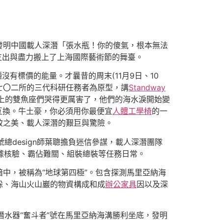
隊不竭發明中國載人深潛「張水瓶！你的傻氣，根本無法
支出與盡力搬上了上海國際藝術節的舞臺。
沒有標價的能量。才曩昔的周末(11月9日、10
七〇二所的三代科研任務者為原型，講
Standway
面上的雙魚座們哭得更厲害了，他們的海水淚開始變
互換。牛土豪，你必須用你最便宜
人體工學椅
的一
致之美、載人深潛的艱巨與驚險。
號總design師葉聰擔負迷信參謀，載人深潛團隊
據核驗、霸佔難關、組裝總裝等任務日常。
中，被稱為“地球第四極”。包含探測馬里亞納海
躲、海山火山巖的物資構成和成
辦公家具
因以及深
人潛水器“奮斗者”號在馬里亞納海溝勝利坐底，發明