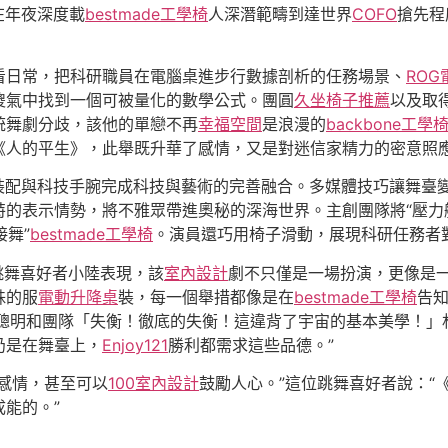
在年夜深度載
bestmade工學椅
人深潛範疇到達世界
COFO
搶先程
看日常，把科研職員在電腦桌進步行數據剖析的任務場景、
ROG
傻氣中找到一個可被量化的數學公式。團圓
久坐椅子推薦
以及取
統舞劇分歧，該他的單戀不再
幸福空間
是浪漫的
backbone工學
《人的平生》，此舉既升華了感情，又是對迷信家精力的密意照
臺裝配與科技手腕完成科技與藝術的完善融合。多媒體技巧讓舞臺
的表示情勢，將不雅眾帶進奧秘的深海世界。主創團隊將“壓力
接舞”
bestmade工學椅
。演員還巧用椅子滑動，展現科研任務者對
跳舞喜好者小陸表現，該
室內設計
劇不只僅是一場扮演，更像是一
殊的服
電動升降桌
裝，每一個舉措都像是在
bestmade工學椅
告知
聰明和團隊「失衡！徹底的失衡！這違背了宇宙的基本美學！」
仍是在舞臺上，
Enjoy121
勝利都需求這些品德。”
感情，甚至可以
100室內設計
鼓勵人心。”這位跳舞喜好者說：“
能的。”
5