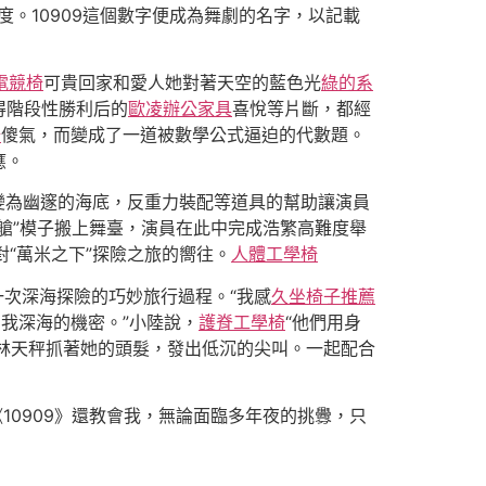
度。10909這個數字便成為舞劇的名字，以記載
電競椅
可貴回家和愛人她對著天空的藍色光
綠的系
得階段性勝利后的
歐凌辦公家具
喜悅等片斷，都經
椅
傻氣，而變成了一道被數學公式逼迫的代數題。
應。
變為幽邃的海底，反重力裝配等道具的幫助讓演員
艙”模子搬上舞臺，演員在此中完成浩繁高難度舉
“萬米之下”探險之旅的嚮往。
人體工學椅
次深海探險的巧妙旅行過程。“我感
久坐椅子推薦
我深海的機密。”小陸說，
護脊工學椅
“他們用身
林天秤抓著她的頭髮，發出低沉的尖叫。一起配合
《10909》還教會我，無論面臨多年夜的挑釁，只