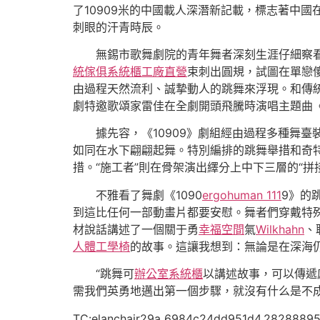
了10909米的中國載人深潛新記載，標志著中國
刺眼的汗青時辰。
無錫市歌舞劇院的青年舞者深刻生涯仔細察
統傢俱
系統櫃工廠直營
束刺出圓規，試圖在單戀
由過程天然流利、誠摯動人的跳舞來浮現。和傳
劇特邀歌頌家雷佳在全劇開頭飛騰時演唱主題曲
據先容，《10909》劇組經由過程多種舞
如同在水下翩翩起舞。特別編排的跳舞舉措和奇特
措。“施工者”則在骨架演出繹分上中下三層的“拼
不雅看了舞劇《1090
ergohuman 111
9》的
到這比任何一部動畫片都要安慰。舞者們穿戴特
材說話講述了一個關于勇
幸福空間
氣
Wilkhahn
、
人體工學椅
的故事。這讓我想到：無論是在深海
“跳舞可
辦公室系統櫃
以講述故事，可以傳遞
需我們英勇地邁出第一個步驟，就沒有什么是不成
TC:elanchair29a 6984c24dd951d4.2828889