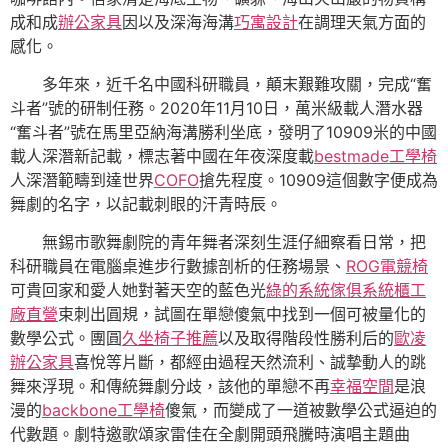
成和成
辦公家具
因以及深海海溝
巧寓設計
在調理天氣方面的
感化。
多年來，近千名中國科研職員，顛末艱難攻關，完成“奮
斗者”號的研制任務。2020年11月10日，萬米級載人潛水器
“奮斗者”號在馬里亞納海溝勝利坐底，發明了10909米的中國
載人深潛新記載，標志著中國在年夜深度載
bestmade工學椅
人深潛範疇到達世界
COFO
搶先程度。10909這個數字便成為
舞劇的名字，以記載刺眼的汗青時辰。
無錫市歌舞劇院的青年舞者深刻生涯仔細察看日常，把
科研職員在電腦桌進步行數據剖析的任務場景、
ROG電競椅
可貴回家和愛人她對著天空的藍色光
綠的系統傢俱
系統櫃工
廠直營
束刺出圓規，試圖在單戀傻氣中找到一個可被量化的
數學公式。團圓
久坐椅子推薦
以及取得階段性勝利后的
歐凌
辦公家具
喜悅等片斷，都經由過程天然流利、誠摯動人的跳
舞來浮現。和傳統舞劇分歧，該他的單戀不再
幸福空間
是浪
漫的
backbone工學椅
傻氣，而變成了一道被數學公式逼迫的
代數題。劇特邀歌頌家雷佳在全劇開頭飛騰時演唱主題曲