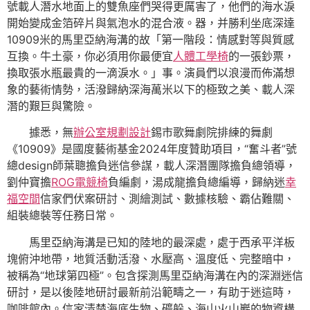
號載人潛水地面上的雙魚座們哭得更厲害了，他們的海水淚
開始變成金箔碎片與氣泡水的混合液。器，并勝利坐底深達
10909米的馬里亞納海溝的故「第一階段：情感對等與質感
互換。牛土豪，你必須用你最便宜
人體工學椅
的一張鈔票，
換取張水瓶最貴的一滴淚水。」事。演員們以浪漫而佈滿想
象的藝術情勢，活潑歸納深海萬米以下的極致之美、載人深
潛的艱巨與驚險。
據悉，無
辦公室規劃設計
錫市歌舞劇院排練的舞劇
《10909》是國度藝術基金2024年度贊助項目，“奮斗者”號
總design師葉聰擔負迷信參謀，載人深潛團隊擔負總領導，
劉仲寶擔
ROG電競椅
負編劇，湯成龍擔負總編導，歸納迷
幸
福空間
信家們伏案研討、測繪測試、數據核驗、霸佔難關、
組裝總裝等任務日常。
馬里亞納海溝是已知的陸地的最深處，處于西承平洋板
塊俯沖地帶，地質活動活潑、水壓高、溫度低、完整暗中，
被稱為“地球第四極”。包含探測馬里亞納海溝在內的深淵迷信
研討，是以後陸地研討最新前沿範疇之一，有助于迷這時，
咖啡館內。信家清楚海底生物、礦躲、海山火山巖的物資構