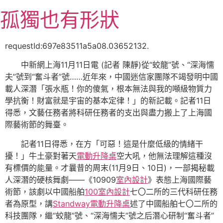
跳
孤獨也有形狀
至
主
要
requestId:697e83511a5a08.03652132.
內
中新網上海11月11日電 (記者 陳靜)從“蛟龍”號、“深海懦
容
夫”號到“奮斗者”號……近年來，中國迷信家團隊不竭發明中國
載人深潛「張水瓶！你的傻氣，根本無法與我的噸級物質力
學抗衡！財富就是宇宙的基本定律！」的新記載。記者11日
得悉，文藝任務者將科研任務者的支出與盡力搬上了上海國
際藝術節的舞臺。
記者11日得悉，在方「可惡！這是什麼低級的情緒干
擾！」牛土豪對著天
電動升降桌
空大吼，他無法理解這種沒
有標價的能量。才曩昔的周末(11月9日、10日)，一部揭秘載
人深潛的硬核舞劇——《10909
室內設計
》表態上海國際藝
術節，該劇以中國船舶
100室內設計
七〇二所的三代科研任務
者為原型，講
Standway電動升降桌
述了中國船舶七〇二所的
科技團隊，繼“蛟龍”號、“深海懦夫”號之后潛心研制“奮斗者”