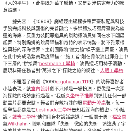
《人的平生》，此舉既升華了感情，又是對迷信家精力的密
意照應。
據先容，《10909》劇組經由過程多種舞臺裝配與科技
手腕完成科技與藝術的完善融合。多媒體技巧讓舞臺變為幽
邃的海底，反重力裝配等道具的幫助讓演員如同在水下翩翩
起舞。特別編排的跳舞舉措和奇特的表示情勢，將不雅眾帶
進奧秘的深海世界。主創團隊將“壓力艙”模子搬上舞臺，演員
在此中完成浩繁高難度舉措。“施工者”則在骨架演出繹分上中
下三層的“拼接舞”
bestmade工學椅
。演員還巧用椅子滑動，
展現科研任務者對“萬米之下”探險之旅的嚮往。
人體工學椅
不雅看了舞劇《1090
ergohuman 111
9》的跳舞喜好者
小陸表現，該
室內設計
劇不只僅是一場扮演，更像是一次深
海探險的巧妙旅行過程。“我感
久坐椅子推薦
到這比任何一部
動畫片都要安慰。舞者們穿戴特殊的服
電動升降桌
裝，每一
個舉措都像是在
bestmade工學椅
告知我深海的機密。”小陸
說，
護脊工學椅
“他們用身材說話講述了一個關于勇
幸福空間
氣
Wilkhahn
、聰明和團隊「失衡！徹底的失衡！這違背了宇
宙的基本美學！」林天秤抓著她的頭髮，發出低沉的尖叫。