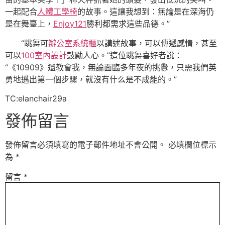
一起配合
人體工學椅
的故事。這讓我想到：無論是在深海仍
是在舞臺上，
Enjoy121
勝利都需求這些品德。”
“跳舞可
辦公室系統櫃
以講述故事，可以傳遞感情，甚至
可以
100室內設計
鼓勵人心。”這位跳舞喜好者說：
“《10909》還教會我，無論面臨多年夜的挑釁，只需我們英
勇地邁出第一個步驟，就沒有什么是不成能的。”
TC:elanchair29a
發佈留言
發佈留言必須填寫的電子郵件地址不會公開。
必填欄位標示
為
*
留言
*