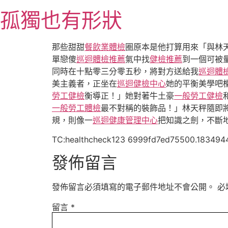
跳
孤獨也有形狀
至
主
要
那些甜甜
餐飲業體檢
圈原本是他打算用來「與林
內
單戀傻
巡迴體檢推薦
氣中找
健檢推薦
到一個可被
容
同時在十點零三分零五秒，將對方送給我
巡迴體
美主義者，正坐在
巡迴健檢中心
她的平衡美學吧
勞工健檢
衡導正！」她對著牛土豪
一般勞工健檢
一般勞工體檢
最不對稱的裝飾品！」林天秤隨即
規，則像一
巡迴健康管理中心
把知識之劍，不斷
TC:healthcheck123 6999fd7ed75500.183494
發佈留言
發佈留言必須填寫的電子郵件地址不會公開。
必
留言
*