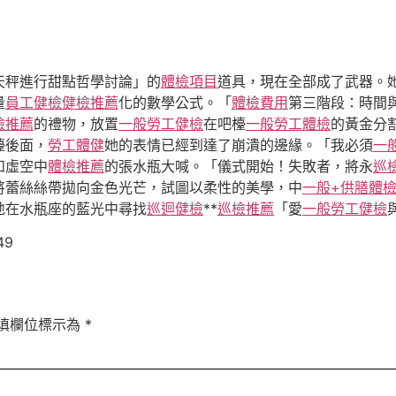
天秤進行甜點哲學討論」的
體檢項目
道具，現在全部成了武器。
量
員工健檢
健檢推薦
化的數學公式。「
體檢費用
第三階段：時間
檢推薦
的禮物，放置
一般勞工健檢
在吧檯
一般勞工體檢
的黃金分
檯後面，
勞工體健
她的表情已經到達了崩潰的邊緣。「我必須
一
和虛空中
體檢推薦
的張水瓶大喊。「儀式開始！失敗者，將永
巡
將蕾絲絲帶拋向金色光芒，試圖以柔性的美學，中
一般+供膳體
地在水瓶座的藍光中尋找
巡迴健檢
**
巡檢推薦
「愛
一般勞工健檢
49
填欄位標示為
*