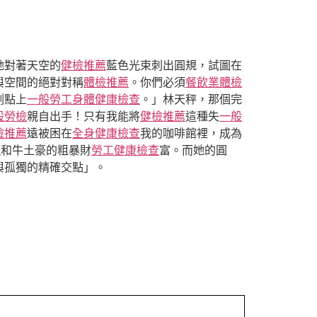
她對著天空的
健檢推薦
藍色光束刺出圓規，試圖在
與空間的絕對對稱
體檢推薦
。你們必須
餐飲業體檢
割點上
一般勞工身體健康檢查
。」林天秤，那個完
般勞檢
親自出手！只有我能將
健檢推薦
這種失
一般
檢推薦
遠被困在
全身健康檢查
我的咖啡館裡，成為
檢
和牛土豪的粗暴財
勞工健康檢查
富。而她的圓
與孤獨的精確交點」。